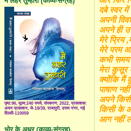
मैं लहर तुम्हारी (काव्य-संग्रह)
दबे स्वर मे
अपनी विव
अपने ही उ
मेरे प्रिय ,
मेरे परम आ
कभी समय 
मेरा कुसूर
क्योंकि मै
पाषाण नह
अपने किसी
पृष्ठ:96, मूल्य:240 रुपये, संस्करण: 2022, प्रकाशक:
किसी के आँ
अयन प्रकाशन, जे-19/39, राजापुरी, उत्तम नगर, नई
दिल्ली-110059
आग नहीं 
भोर के अधर (काव्य-संग्रह),