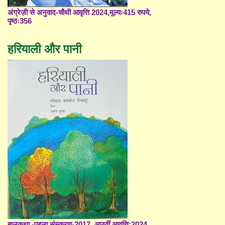
अंग्रेज़ी से अनुवाद-चौथी आवृत्ति 2024,मूल्यः415 रुपये,
पृष्ठः356
हरियाली और पानी
बालकथा -पहला संस्करण-2017, आठवीं आवृत्ति;2024,