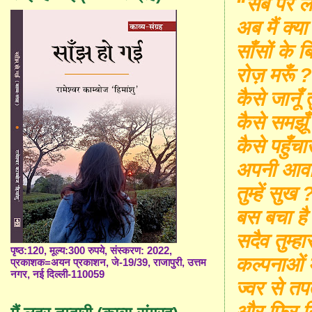
“
सब पर लग
अब मैं क्य
साँसों के 
रोज़ मरूँ 
कैसे जानूँ 
कैसे समझूँ 
कैसे पहुँचा
अपनी आवाज
तुम्हें सुख 
बस बचा है
सदैव
तुम्हा
पृष्ठ:120, मूल्य:300 रुपये, संस्करण: 2022,
कल्पनाओं मे
प्रकाशक=अयन प्रकाशन, जे-19/39, राजापुरी, उत्तम
नगर, नई दिल्ली-110059
ज्वर से तपत
और फिर नि