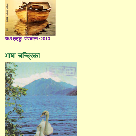
653 हाइकु -संस्करण :2013
भाषा चन्द्रिका