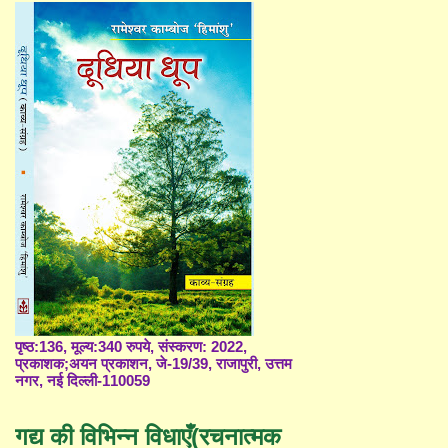
पृष्ठ:136, मूल्य:340 रुपये, संस्करण: 2022,
प्रकाशक;अयन प्रकाशन, जे-19/39, राजापुरी, उत्तम
नगर, नई दिल्ली-110059
गद्य की विभिन्न विधाएँ(रचनात्मक