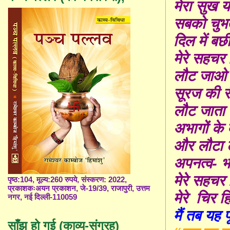
मेरा सुख य
सबको चुभत
दिल में बर्
मेरे सहचर !
लौट जाओ 
सूरज की र
लौट जाता ह
अभागों के ब
और लौटा ल
अपनत्व- भ
मेरे सहचर !
पृष्ठ:104, मूल्य:260 रुपये, संस्करण: 2022,
प्रकाशकःअयन प्रकाशन, जे-19/39, राजापुरी, उत्तम
मेरे चिर ह
नगर, नई दिल्ली-110059
मैं
त
ब यह पू
साँझ हो गई (काव्य-संग्रह)