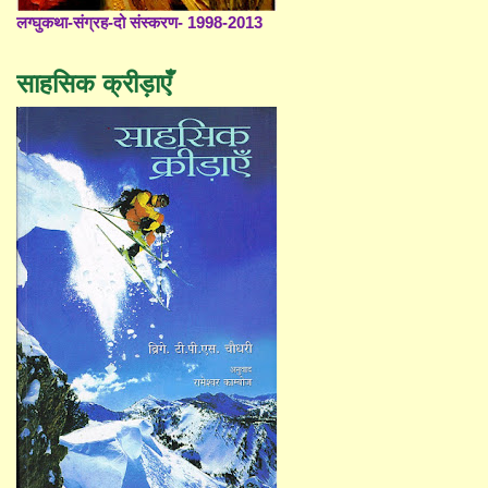
लग्घुकथा-संग्रह-दो संस्करण- 1998-2013
साहसिक क्रीड़ाएँ