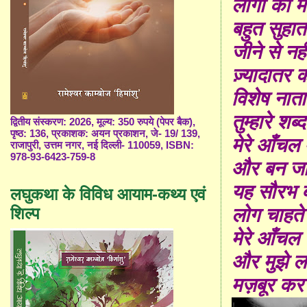
लोगों को म
बहुत सुहाता
जीने से नही
ज़्यादातर क
विशेष नाता
तुम्हारे शब्
द्वितीय संस्करण: 2026, मूल्य: 350 रुपये (पेपर बैक),
पृष्ठ: 136, प्रकाशक: अयन प्रकाशन, जे- 19/ 139,
मेरे आँचल म
राजापुरी, उत्तम नगर, नई दिल्ली- 110059, ISBN:
978-93-6423-759-8
और बन जात
यह सौरभ बह
लघुकथा के विविध आयाम-कथ्य एवं
शिल्प
लोग चाहते 
मेरे आँचल क
और मुझे लह
मज़बूर कर 