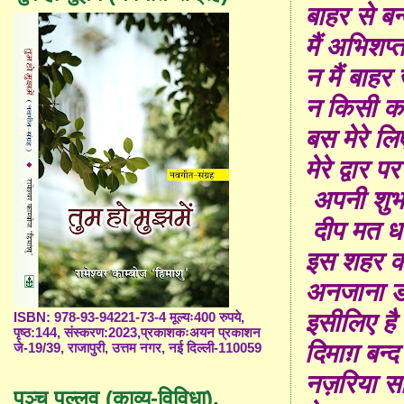
बाहर से बन्
मैं अभिशप्त 
न मैं बाहर
न किसी को
बस मेरे ल
मेरे द्वार
अपनी शुभ
दीप मत ध
इस शहर
क
अनजाना डर
इसीलिए है 
ISBN: 978-93-94221-73-4 मूल्यः400 रुपये,
पृष्ठ:144, संस्करण:2023,प्रकाशकःअयन प्रकाशन
दिमाग़ बन्
जे-19/39, राजापुरी, उत्तम नगर, नई दिल्ली-110059
नज़रिया स
पञ्च पल्लव (काव्य-विविधा),