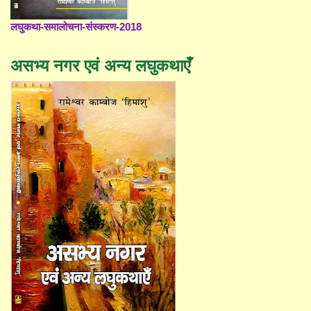
लघुकथा-समालोचना-संस्करण-2018
असभ्य नगर एवं अन्य लघुकथाएँ