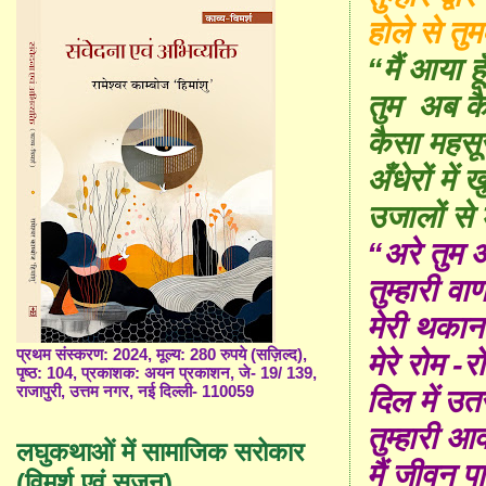
होले से तु
“मैं आया ह
तुम अब कै
कैसा महसू
अँधेरों में
उजालों से
“अरे तुम 
तुम्हारी व
मेरी थकान
प्रथम संस्करण: 2024, मूल्य: 280 रुपये (सज़िल्द),
मेरे रोम -
पृष्ठ: 104, प्रकाशक: अयन प्रकाशन, जे- 19/ 139,
राजापुरी, उत्तम नगर, नई दिल्ली- 110059
दिल में उत
तुम्हारी आव
लघुकथाओं में सामाजिक सरोकार
मैं जीवन पा
(विमर्श एवं सृजन)