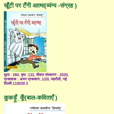
खूँटी पर टँगी आत्मा(व्यंग्य -संग्रह )
मूल्य : 260, पृष्ठ :132, तीसरा संस्करण : 2020,
प्रकाशक : अयन प्रकाशन, 1/20, महरौली, नई
दिल्ली-110030 2
कुकड़ूँ_कूँ(बाल-कविताएँ )