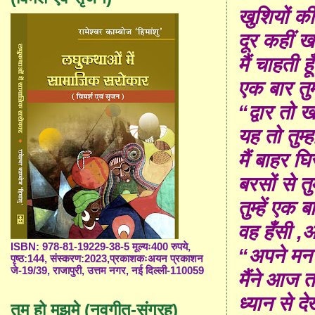
खुशियों की 
दूर कहीं खो
मैं चाहती ह
एक बार तुम्ह
“द्वार तो 
यह तो तुम्हा
मैं बाहर घिर
बरसों से तुम
तुम्हें एक
वह हँसी
,
आ
ISBN: 978-81-19229-38-5 मूल्यः400 रुपये,
“
अपने मन 
पृष्ठ:144, संस्करण:2023,प्रकाशकःअयन प्रकाशन
जे-19/39, राजापुरी, उत्तम नगर, नई दिल्ली-110059
मैंने आज त
ध्यान से दे
तुम हो मुझमे (नवगीत-संग्रह)