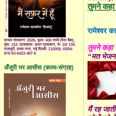
तुमने कहा
रामेश्वर का
प्रथम संस्करण: 2026, मूल्य: 400 रुपये (पेपर बैक),
पृष्ठ: 152, प्रकाशक: अयन प्रकाशन, जे- 19/ 139,
तुमने कहा 
राजापुरी, उत्तम नगर, नई दिल्ली- 110059, ISBN:
978-93-6423-487-0
“
मत भेजना
अँजुरी भर आसीस (काव्य-संग्रह)
मैं रह जाती 