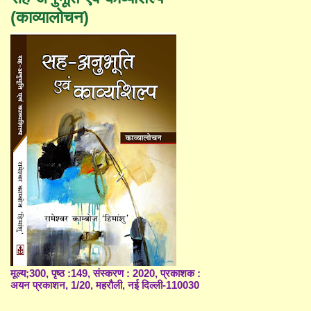
(काव्यालोचन)
मूल्य;300, पृष्ठ :149, संस्करण : 2020, प्रकाशक :
अयन प्रकाशन, 1/20, महरौली, नई दिल्ली-110030