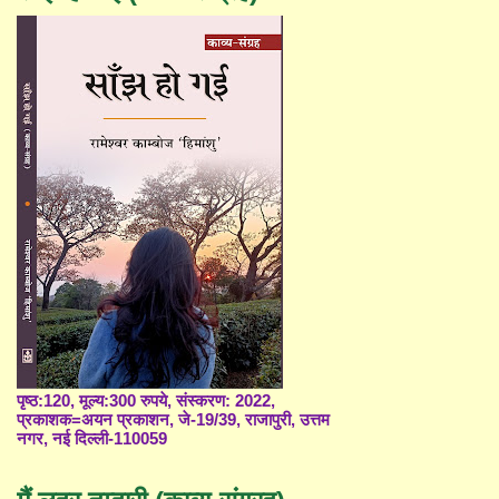
पृष्ठ:120, मूल्य:300 रुपये, संस्करण: 2022,
प्रकाशक=अयन प्रकाशन, जे-19/39, राजापुरी, उत्तम
नगर, नई दिल्ली-110059