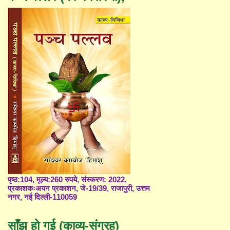
पृष्ठ:104, मूल्य:260 रुपये, संस्करण: 2022,
प्रकाशकःअयन प्रकाशन, जे-19/39, राजापुरी, उत्तम
नगर, नई दिल्ली-110059
साँझ हो गई (काव्य-संग्रह)