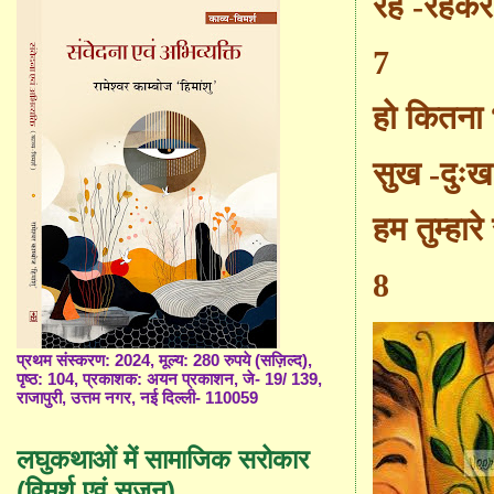
रह -रहकर
7
हो कितना 
सुख -दुः
हम तुम्हारे
8
प्रथम संस्करण: 2024, मूल्य: 280 रुपये (सज़िल्द),
पृष्ठ: 104, प्रकाशक: अयन प्रकाशन, जे- 19/ 139,
राजापुरी, उत्तम नगर, नई दिल्ली- 110059
लघुकथाओं में सामाजिक सरोकार
(विमर्श एवं सृजन)