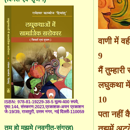
वाणी में व
9
मैं तुम्हार
लघुकथा में
10
ISBN: 978-81-19229-38-5 मूल्यः400 रुपये,
पृष्ठ:144, संस्करण:2023,प्रकाशकःअयन प्रकाशन
जे-19/39, राजापुरी, उत्तम नगर, नई दिल्ली-110059
पता नहीं क
तुम हो मुझमे (नवगीत-संग्रह)
तुझमें अटक