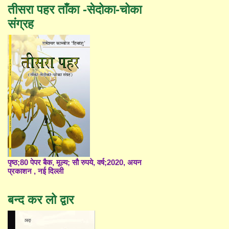
तीसरा पहर ताँका -सेदोका-चोका
संग्रह
पृष्ठ;80 पेपर बैक, मूल्य; सौ रुपये, वर्ष;2020, अयन
प्रकाशन , नई दिल्ली
बन्द कर लो द्वार