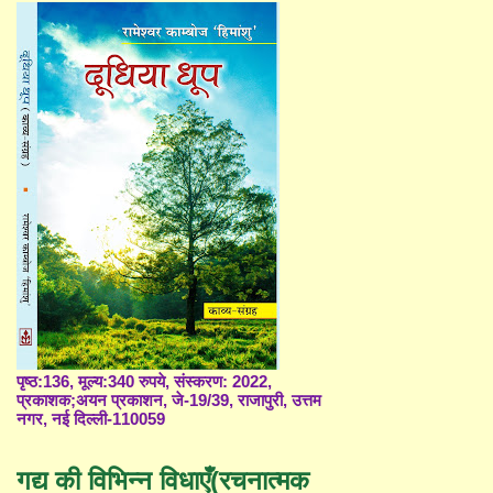
पृष्ठ:136, मूल्य:340 रुपये, संस्करण: 2022,
प्रकाशक;अयन प्रकाशन, जे-19/39, राजापुरी, उत्तम
नगर, नई दिल्ली-110059
गद्य की विभिन्न विधाएँ(रचनात्मक