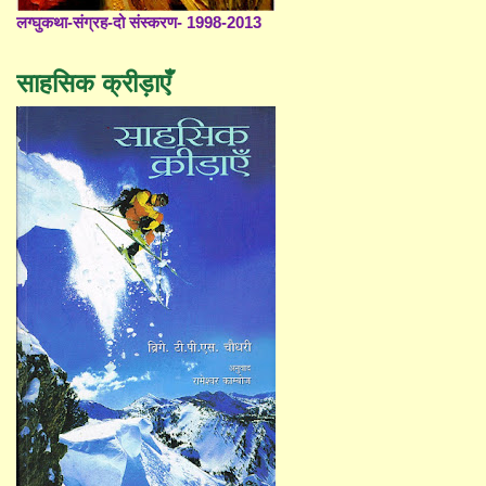
लग्घुकथा-संग्रह-दो संस्करण- 1998-2013
साहसिक क्रीड़ाएँ