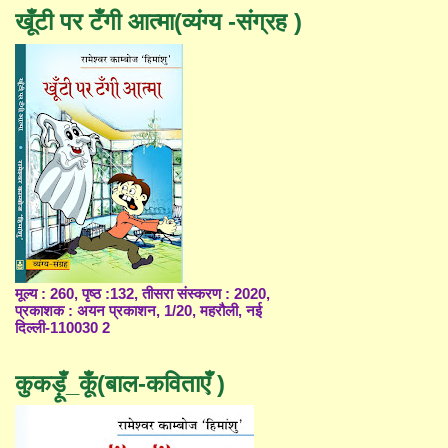
खूँटी पर टँगी आत्मा(व्यंग्य -संग्रह )
मूल्य : 260, पृष्ठ :132, तीसरा संस्करण : 2020,
प्रकाशक : अयन प्रकाशन, 1/20, महरौली, नई
दिल्ली-110030 2
कुकड़ूँ_कूँ(बाल-कविताएँ )