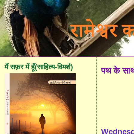
मैं सफ़र में हूँ(साहित्य-विमर्श)
पथ के सा
Wednesda