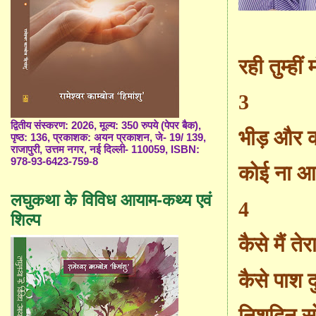
रही तुम्हीं
3
द्वितीय संस्करण: 2026, मूल्य: 350 रुपये (पेपर बैक),
भीड़ और
पृष्ठ: 136, प्रकाशक: अयन प्रकाशन, जे- 19/ 139,
राजापुरी, उत्तम नगर, नई दिल्ली- 110059, ISBN:
978-93-6423-759-8
कोई ना आ
लघुकथा के विविध आयाम-कथ्य एवं
4
शिल्प
कैसे मैं तेर
कैसे पाश दु