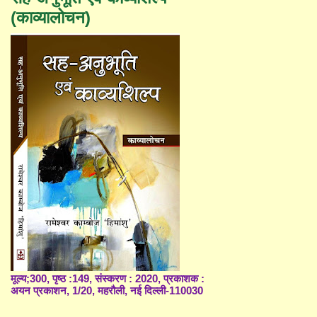
(काव्यालोचन)
मूल्य;300, पृष्ठ :149, संस्करण : 2020, प्रकाशक :
अयन प्रकाशन, 1/20, महरौली, नई दिल्ली-110030