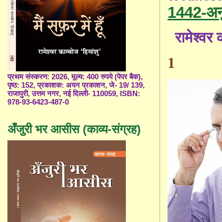
1442-अनुभ
रामेश्वर क
1
प्रथम संस्करण: 2026, मूल्य: 400 रुपये (पेपर बैक),
पृष्ठ: 152, प्रकाशक: अयन प्रकाशन, जे- 19/ 139,
राजापुरी, उत्तम नगर, नई दिल्ली- 110059, ISBN:
978-93-6423-487-0
अँजुरी भर आसीस (काव्य-संग्रह)