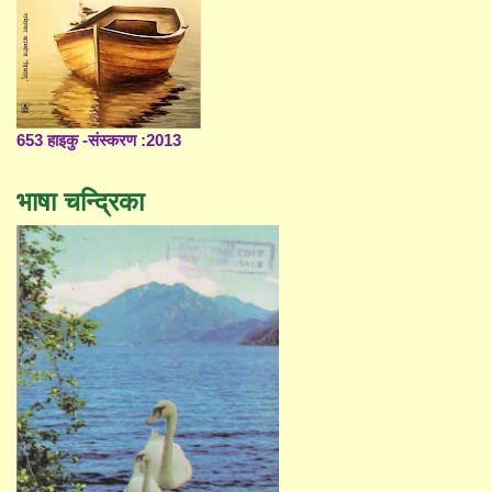
653 हाइकु -संस्करण :2013
भाषा चन्द्रिका