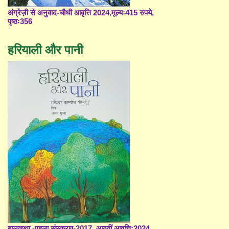
अंग्रेज़ी से अनुवाद-चौथी आवृत्ति 2024,मूल्यः415 रुपये,
पृष्ठः356
हरियाली और पानी
बालकथा -पहला संस्करण-2017, आठवीं आवृत्ति;2024,