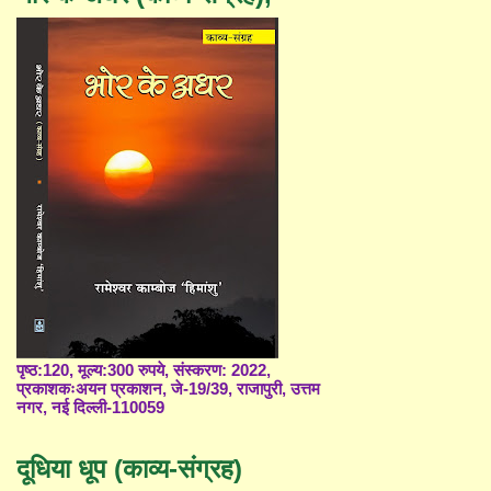
पृष्ठ:120, मूल्य:300 रुपये, संस्करण: 2022,
प्रकाशकःअयन प्रकाशन, जे-19/39, राजापुरी, उत्तम
नगर, नई दिल्ली-110059
दूधिया धूप (काव्य-संग्रह)