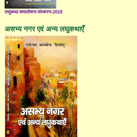
लघुकथा-समालोचना-संस्करण-2018
असभ्य नगर एवं अन्य लघुकथाएँ