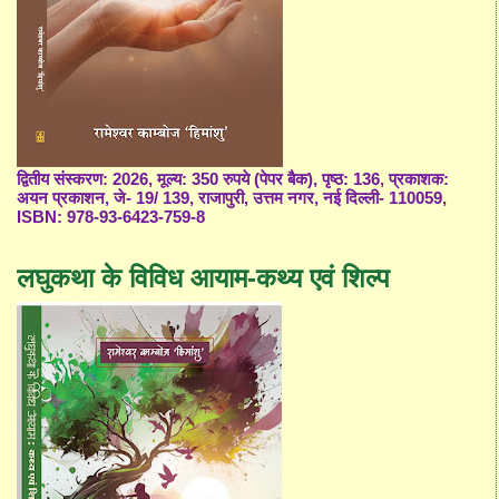
द्वितीय संस्करण: 2026, मूल्य: 350 रुपये (पेपर बैक), पृष्ठ: 136, प्रकाशक:
अयन प्रकाशन, जे- 19/ 139, राजापुरी, उत्तम नगर, नई दिल्ली- 110059,
ISBN: 978-93-6423-759-8
लघुकथा के विविध आयाम-कथ्य एवं शिल्प