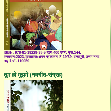
ISBN: 978-81-19229-38-5 मूल्यः400 रुपये, पृष्ठ:144,
संस्करण:2023,प्रकाशकःअयन प्रकाशन जे-19/39, राजापुरी, उत्तम नगर,
नई दिल्ली-110059
तुम हो मुझमे (नवगीत-संग्रह)