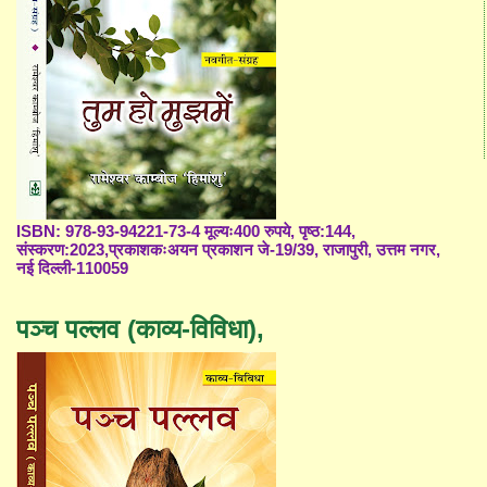
ISBN: 978-93-94221-73-4 मूल्यः400 रुपये, पृष्ठ:144,
संस्करण:2023,प्रकाशकःअयन प्रकाशन जे-19/39, राजापुरी, उत्तम नगर,
नई दिल्ली-110059
पञ्च पल्लव (काव्य-विविधा),