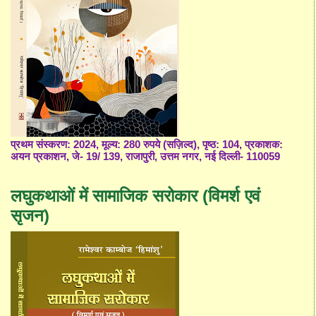
प्रथम संस्करण: 2024, मूल्य: 280 रुपये (सज़िल्द), पृष्ठ: 104, प्रकाशक:
अयन प्रकाशन, जे- 19/ 139, राजापुरी, उत्तम नगर, नई दिल्ली- 110059
लघुकथाओं में सामाजिक सरोकार (विमर्श एवं
सृजन)