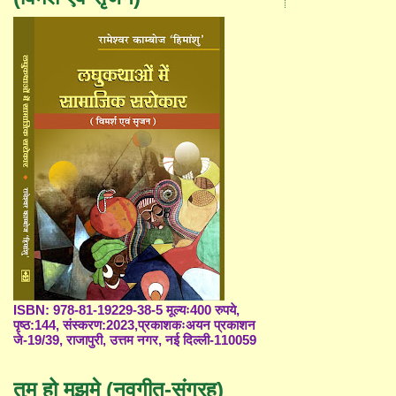
ISBN: 978-81-19229-38-5 मूल्यः400 रुपये,
पृष्ठ:144, संस्करण:2023,प्रकाशकःअयन प्रकाशन
जे-19/39, राजापुरी, उत्तम नगर, नई दिल्ली-110059
तुम हो मुझमे (नवगीत-संग्रह)