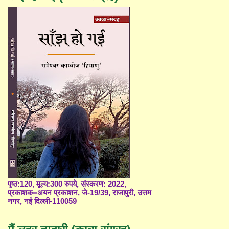
पृष्ठ:120, मूल्य:300 रुपये, संस्करण: 2022,
प्रकाशक=अयन प्रकाशन, जे-19/39, राजापुरी, उत्तम
नगर, नई दिल्ली-110059