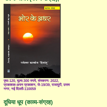
पृष्ठ:120, मूल्य:300 रुपये, संस्करण: 2022,
प्रकाशकःअयन प्रकाशन, जे-19/39, राजापुरी, उत्तम
नगर, नई दिल्ली-110059
दूधिया धूप (काव्य-संग्रह)