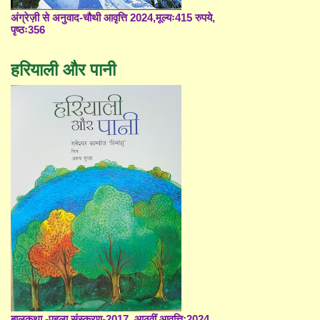
अंग्रेज़ी से अनुवाद-चौथी आवृत्ति 2024,मूल्यः415 रुपये,
पृष्ठः356
हरियाली और पानी
बालकथा -पहला संस्करण-2017, आठवीं आवृत्ति;2024,