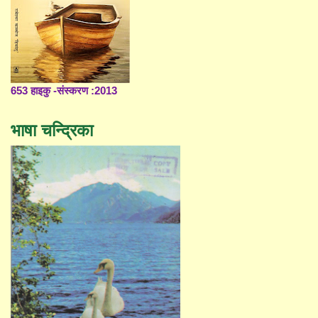
653 हाइकु -संस्करण :2013
भाषा चन्द्रिका