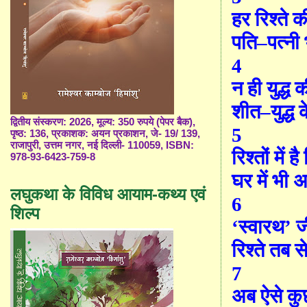
हर रिश्ते क
पति
–
पत्नी
4
न ही युद्ध
शीत
–
युद्ध 
द्वितीय संस्करण: 2026, मूल्य: 350 रुपये (पेपर बैक),
5
पृष्ठ: 136, प्रकाशक: अयन प्रकाशन, जे- 19/ 139,
राजापुरी, उत्तम नगर, नई दिल्ली- 110059, ISBN:
रिश्तों में ह
978-93-6423-759-8
घर में भी 
लघुकथा के विविध आयाम-कथ्य एवं
6
शिल्प
‘
स्वारथ
’
ज
रिश्ते तब स
7
अब ऐसे कु