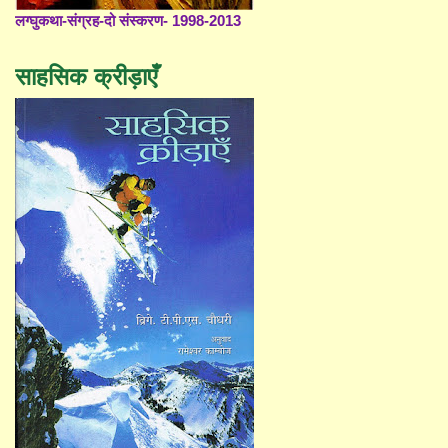
लग्घुकथा-संग्रह-दो संस्करण- 1998-2013
साहसिक क्रीड़ाएँ