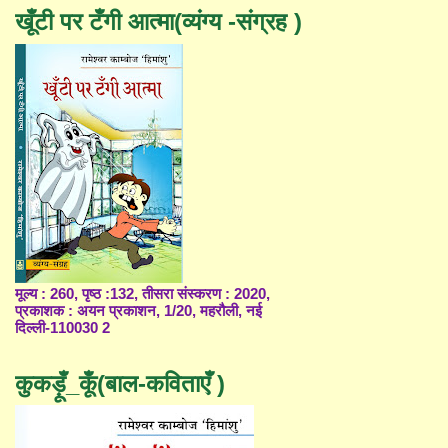
खूँटी पर टँगी आत्मा(व्यंग्य -संग्रह )
मूल्य : 260, पृष्ठ :132, तीसरा संस्करण : 2020,
प्रकाशक : अयन प्रकाशन, 1/20, महरौली, नई
दिल्ली-110030 2
कुकड़ूँ_कूँ(बाल-कविताएँ )