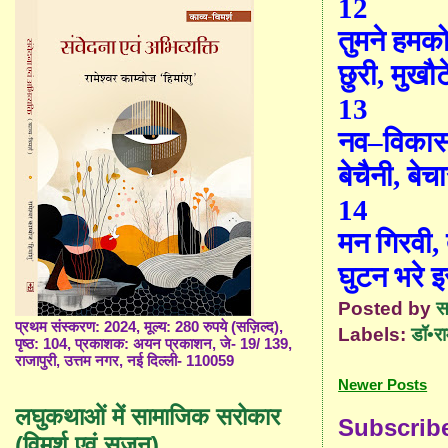
12
तुमने हमको
छुरी
,
मुखौट
13
नव
–
विकास
बेचैनी
,
बेच
14
मन गिरवी
,
घुटन भरे इस
Posted by
स
प्रथम संस्करण: 2024, मूल्य: 280 रुपये (सज़िल्द),
Labels:
डॉ•र
पृष्ठ: 104, प्रकाशक: अयन प्रकाशन, जे- 19/ 139,
राजापुरी, उत्तम नगर, नई दिल्ली- 110059
Newer Posts
लघुकथाओं में सामाजिक सरोकार
Subscrib
(विमर्श एवं सृजन)