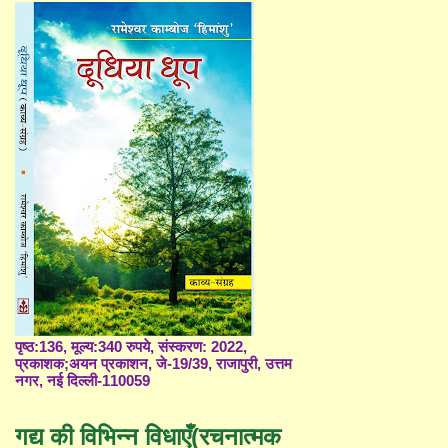
पृष्ठ:136, मूल्य:340 रुपये, संस्करण: 2022,
प्रकाशक;अयन प्रकाशन, जे-19/39, राजापुरी, उत्तम
नगर, नई दिल्ली-110059
गद्य की विभिन्न विधाएँ(रचनात्मक