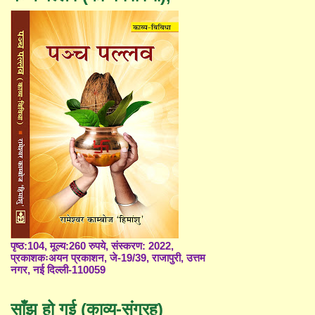
पृष्ठ:104, मूल्य:260 रुपये, संस्करण: 2022,
प्रकाशकःअयन प्रकाशन, जे-19/39, राजापुरी, उत्तम
नगर, नई दिल्ली-110059
साँझ हो गई (काव्य-संग्रह)