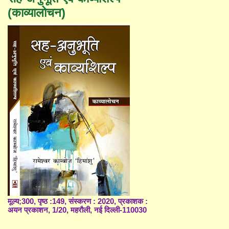
(काव्यालोचन)
मूल्य;300, पृष्ठ :149, संस्करण : 2020, प्रकाशक :
अयन प्रकाशन, 1/20, महरौली, नई दिल्ली-110030