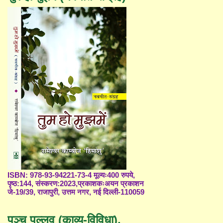
ISBN: 978-93-94221-73-4 मूल्यः400 रुपये,
पृष्ठ:144, संस्करण:2023,प्रकाशकःअयन प्रकाशन
जे-19/39, राजापुरी, उत्तम नगर, नई दिल्ली-110059
पञ्च पल्लव (काव्य-विविधा),