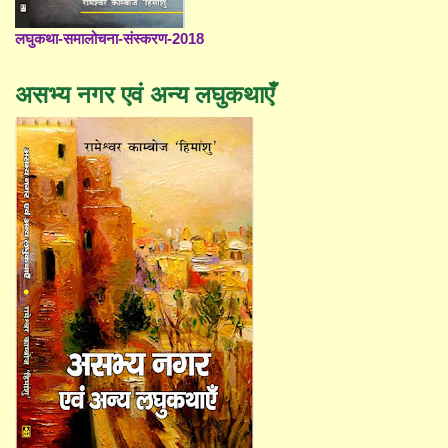
लघुकथा-समालोचना-संस्करण-2018
असभ्य नगर एवं अन्य लघुकथाएँ