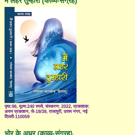
मैं लहर तुम्हारी (काव्य-संग्रह)
पृष्ठ:96, मूल्य:240 रुपये, संस्करण: 2022, प्रकाशक:
अयन प्रकाशन, जे-19/39, राजापुरी, उत्तम नगर, नई
दिल्ली-110059
भोर के अधर (काव्य-संग्रह),