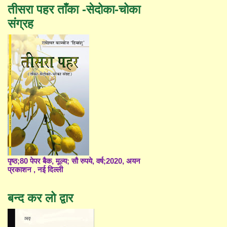
तीसरा पहर ताँका -सेदोका-चोका
संग्रह
पृष्ठ;80 पेपर बैक, मूल्य; सौ रुपये, वर्ष;2020, अयन
प्रकाशन , नई दिल्ली
बन्द कर लो द्वार