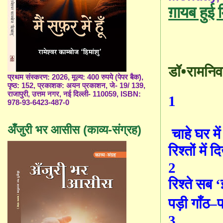
ग़ायब हुई
•
डॉ
रामनि
प्रथम संस्करण: 2026, मूल्य: 400 रुपये (पेपर बैक),
पृष्ठ: 152, प्रकाशक: अयन प्रकाशन, जे- 19/ 139,
राजापुरी, उत्तम नगर, नई दिल्ली- 110059, ISBN:
1
978-93-6423-487-0
अँजुरी भर आसीस (काव्य-संग्रह)
चाहे घर में
रिश्तों में 
2
रिश्ते सब
‘
पड़ी
गाँ
ठ
–
3