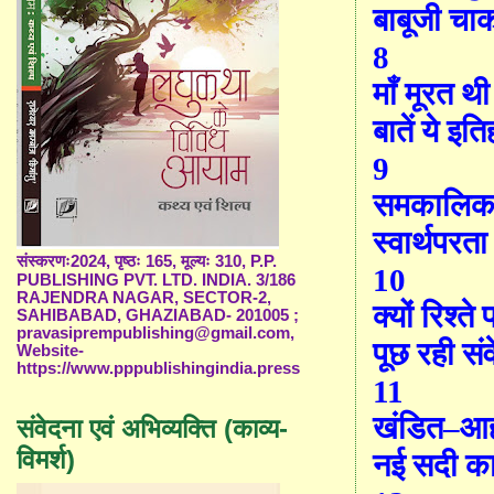
बाबूजी चाक
8
माँ
मूरत थी
बातें ये इत
9
समकालिक सन
स्वार्थपरत
संस्करणः2024, पृष्ठः 165, मूल्यः 310, P.P.
10
PUBLISHING PVT. LTD. INDIA. 3/186
RAJENDRA NAGAR, SECTOR-2,
क्यों रिश्ते
SAHIBABAD, GHAZIABAD- 201005 ;
pravasiprempublishing@gmail.com,
पूछ रही सं
Website-
https://www.pppublishingindia.press
11
खंडित
–
आह
संवेदना एवं अभिव्यक्ति (काव्य-
विमर्श)
नई सदी क