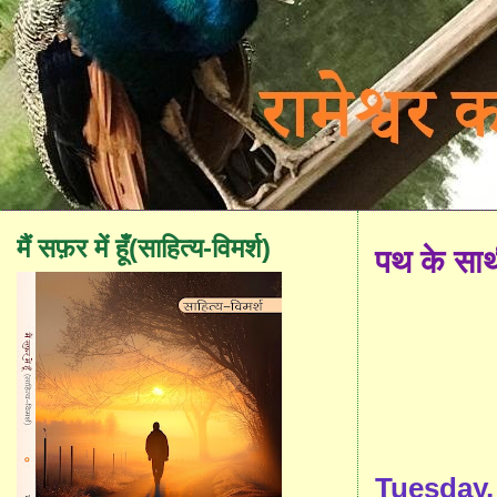
मैं सफ़र में हूँ(साहित्य-विमर्श)
पथ के सा
Tuesday,