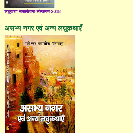
लघुकथा-समालोचना-संस्करण-2018
असभ्य नगर एवं अन्य लघुकथाएँ