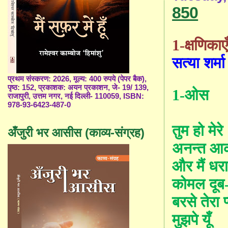
850
1-क्षणिकाए
सत्या शर्म
प्रथम संस्करण: 2026, मूल्य: 400 रुपये (पेपर बैक),
पृष्ठ: 152, प्रकाशक: अयन प्रकाशन, जे- 19/ 139,
1-ओस
राजापुरी, उत्तम नगर, नई दिल्ली- 110059, ISBN:
978-93-6423-487-0
तुम हो मेरे
अँजुरी भर आसीस (काव्य-संग्रह)
अनन्त आ
और मैं धर
कोमल दूब
बरसे तेरा प
मुझपे यूँ