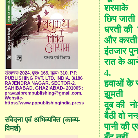
शरमाके
छिप जाती
धरती की
और करती 
इंतजार पुन
रात के आन
4.
संस्करणः2024, पृष्ठः 165, मूल्यः 310, P.P.
PUBLISHING PVT. LTD. INDIA. 3/186
हवाओं के 
RAJENDRA NAGAR, SECTOR-2,
SAHIBABAD, GHAZIABAD- 201005 ;
झूमती
pravasiprempublishing@gmail.com,
Website-
दूब की
न
https://www.pppublishingindia.press
बैठी वो न
संवेदना एवं अभिव्यक्ति (काव्य-
पानी की 
विमर्श)
बूँद नहीं