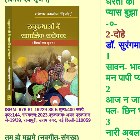
धरती की
प्यास बुझ
-०-
2-दोहे
डॉ.
सुरंगम
1
सावन
-
भाद
मन
पापी
प
2
आज
न
जा
पल
-
छिन
ISBN: 978-81-19229-38-5 मूल्यः400 रुपये,
पृष्ठ:144, संस्करण:2023,प्रकाशकःअयन प्रकाशन
3
जे-19/39, राजापुरी, उत्तम नगर, नई दिल्ली-110059
नारी
अबल
तुम हो मुझमे (नवगीत-संग्रह)