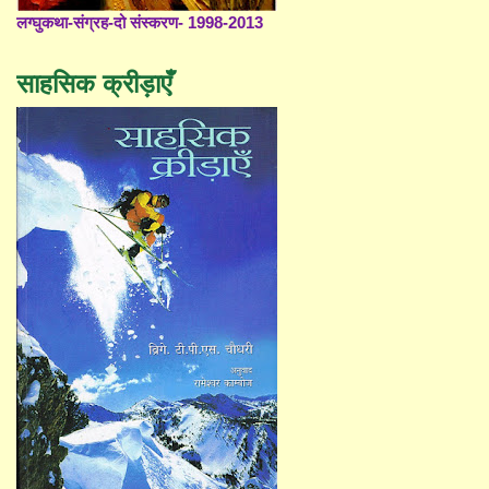
लग्घुकथा-संग्रह-दो संस्करण- 1998-2013
साहसिक क्रीड़ाएँ