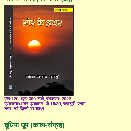
पृष्ठ:120, मूल्य:300 रुपये, संस्करण: 2022,
प्रकाशकःअयन प्रकाशन, जे-19/39, राजापुरी, उत्तम
नगर, नई दिल्ली-110059
दूधिया धूप (काव्य-संग्रह)