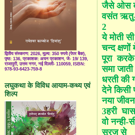
जैसे ओस बू
वसंत ऋतु
2
ये मोती स
चन्द क्षणों म
द्वितीय संस्करण: 2026, मूल्य: 350 रुपये (पेपर बैक),
पूरा
करके
पृष्ठ: 136, प्रकाशक: अयन प्रकाशन, जे- 19/ 139,
राजापुरी, उत्तम नगर, नई दिल्ली- 110059, ISBN:
समा जाती
978-93-6423-759-8
धरती की गो
लघुकथा के विविध आयाम-कथ्य एवं
देने किसी 
शिल्प
नया जीवन
3
हरी
घास
वो नन्ही
सूरज से