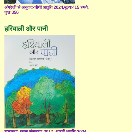
अंग्रेज़ी से अनुवाद-चौथी आवृत्ति 2024,मूल्यः415 रुपये,
पृष्ठः356
हरियाली और पानी
बालकथा -पहला संस्करण-2017, आठवीं आवृत्ति;2024,