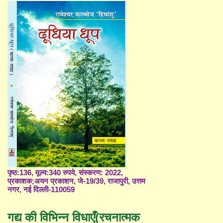
पृष्ठ:136, मूल्य:340 रुपये, संस्करण: 2022,
प्रकाशक;अयन प्रकाशन, जे-19/39, राजापुरी, उत्तम
नगर, नई दिल्ली-110059
गद्य की विभिन्न विधाएँ(रचनात्मक