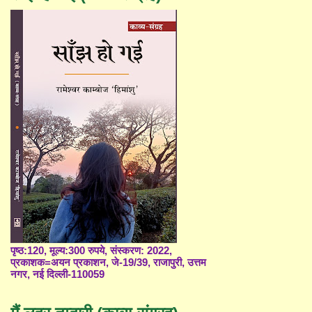
पृष्ठ:120, मूल्य:300 रुपये, संस्करण: 2022,
प्रकाशक=अयन प्रकाशन, जे-19/39, राजापुरी, उत्तम
नगर, नई दिल्ली-110059