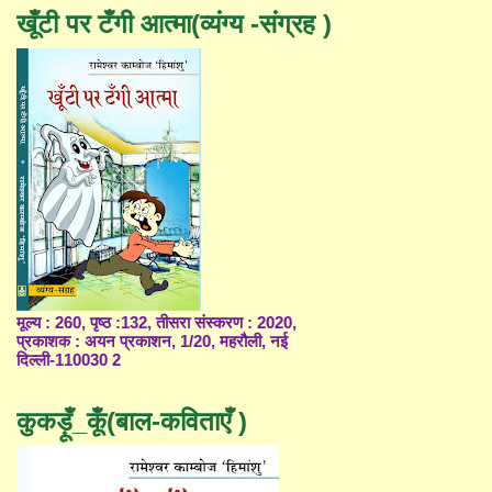
खूँटी पर टँगी आत्मा(व्यंग्य -संग्रह )
मूल्य : 260, पृष्ठ :132, तीसरा संस्करण : 2020,
प्रकाशक : अयन प्रकाशन, 1/20, महरौली, नई
दिल्ली-110030 2
कुकड़ूँ_कूँ(बाल-कविताएँ )