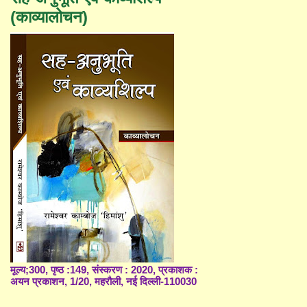
(काव्यालोचन)
मूल्य;300, पृष्ठ :149, संस्करण : 2020, प्रकाशक :
अयन प्रकाशन, 1/20, महरौली, नई दिल्ली-110030