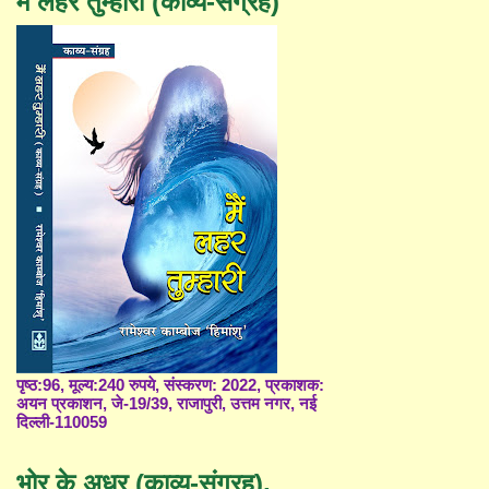
मैं लहर तुम्हारी (काव्य-संग्रह)
पृष्ठ:96, मूल्य:240 रुपये, संस्करण: 2022, प्रकाशक:
अयन प्रकाशन, जे-19/39, राजापुरी, उत्तम नगर, नई
दिल्ली-110059
भोर के अधर (काव्य-संग्रह),