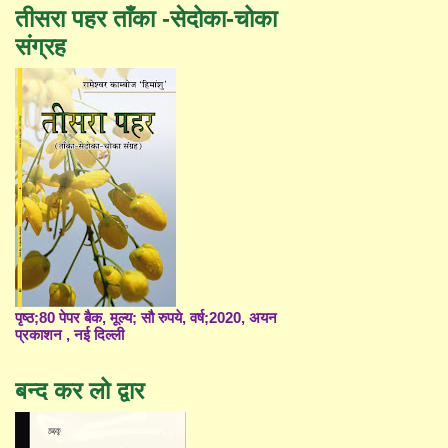
तीसरा पहर ताँका -सेदोका-चोका
संग्रह
पृष्ठ;80 पेपर बैक, मूल्य; सौ रुपये, वर्ष;2020, अयन
प्रकाशन , नई दिल्ली
बन्द कर लो द्वार