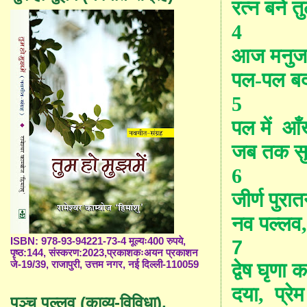
रत्न
बने
त
4
आज
मनु
पल
-
पल
ब
5
पल में
आँख
जब
तक
स
6
जीर्ण
पुरा
नव
पल्लव
ISBN: 978-93-94221-73-4 मूल्यः400 रुपये,
7
पृष्ठ:144, संस्करण:2023,प्रकाशकःअयन प्रकाशन
द्वेष
घृणा
क
जे-19/39, राजापुरी, उत्तम नगर, नई दिल्ली-110059
दया
,
प्रेम
पञ्च पल्लव (काव्य-विविधा),