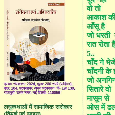
वो तो
आकाश की 
आँसू है
जो धरती
रात रोता 
5..
चाँद ने भेज
चाँदनी के 
जो अनगि
प्रथम संस्करण: 2024, मूल्य: 280 रुपये (सज़िल्द),
सितारे वो
पृष्ठ: 104, प्रकाशक: अयन प्रकाशन, जे- 19/ 139,
राजापुरी, उत्तम नगर, नई दिल्ली- 110059
मासूम से
ओस में ढ
लघुकथाओं में सामाजिक सरोकार
(विमर्श एवं सृजन)