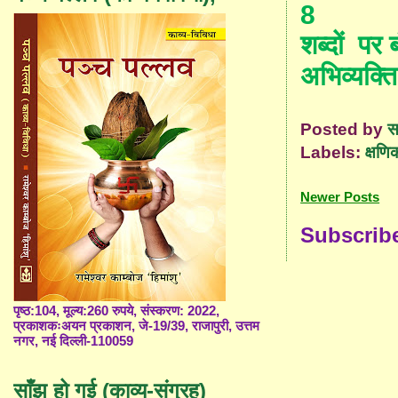
8
शब्दों
पर
अभिव्यक्ति
Posted by
स
Labels:
क्षणिक
Newer Posts
Subscrib
पृष्ठ:104, मूल्य:260 रुपये, संस्करण: 2022,
प्रकाशकःअयन प्रकाशन, जे-19/39, राजापुरी, उत्तम
नगर, नई दिल्ली-110059
साँझ हो गई (काव्य-संग्रह)