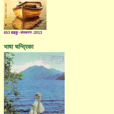
653 हाइकु -संस्करण :2013
भाषा चन्द्रिका