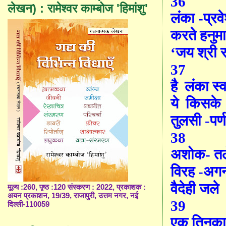
36
लेखन) : रामेश्वर काम्बोज 'हिमांशु'
लंका -प्रव
करते हनुम
‘
जय श्री 
37
है
लंका स्व
ये
किसके
तुलसी -पर्
38
अशोक- तल
विरह -अगन 
वैदेही जले
मूल्य :260, पृष्ठ :120 संस्करण : 2022, प्रकाशक :
अयन प्रकाशन, 19/39, राजापुरी, उत्तम नगर, नई
39
दिल्ली-110059
एक तिनक