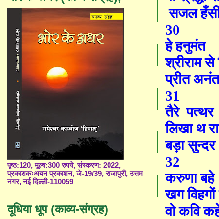
सजल हँसी
30
हे हनुमंत
श्रीराम से 
प्रीत अनं
31
तैरे
पत्थर
लिखा थ रा
बड़ा सुन्दर 
32
पृष्ठ:120, मूल्य:300 रुपये, संस्करण: 2022,
प्रकाशकःअयन प्रकाशन, जे-19/39, राजापुरी, उत्तम
करुणा बहे
नगर, नई दिल्ली-110059
खग विहगों म
दूधिया धूप (काव्य-संग्रह)
वो कवि कहे