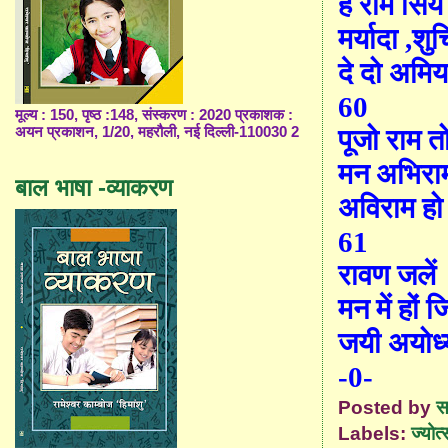
हे राम सिय
मर्यादा
,
शुच
दे दो अमि
6
0
मूल्य : 150, पृष्ठ :148, संस्करण : 2020 प्रकाशक :
अयन प्रकाशन, 1/20, महरौली, नई दिल्ली-110030 2
पूजो राम त
मन अभिरा
बाल भाषा -व्याकरण
अविराम हो
61
रावण जलें
मन में हों 
जयी अयोध्
-0-
Posted by
स
Labels:
ज्योत्