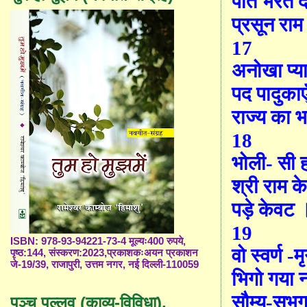
पात भरत
द
प्रसून राम
17
अनोखा प्य
पद पादुकाए
राज्य का 
18
भोली
-
सी 
श्री राम क
पड़े केवट 
19
ISBN: 978-93-94221-73-4 मूल्यः400 रुपये,
वो स्वर्ण -म
पृष्ठ:144, संस्करण:2023,प्रकाशकःअयन प्रकाशन
जे-19/39, राजापुरी, उत्तम नगर, नई दिल्ली-110059
भिगो गया 
सौम्य-सुभ
पञ्च पल्लव (काव्य-विविधा),