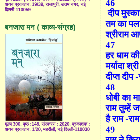
46
अयन प्रकाशन, 19/39, राजापुरी, उत्तम नगर, नई
दिल्ली-110059
दीप मुस्क
तम का पल
बनजारा मन ( काव्य-संग्रह)
श्रीराम आ
47
हर धाम की
मर्यादा श्र
दीप्त दीप 
48
धोबी का म
राम तुम्हें
है राम -रा
मूल्य 300, पृष्ठ :148, संस्करण : 2020, प्रकाशक :
49
अयन प्रकाशन, 1/20, महरौली, नई दिल्ली-110030
राम ने किय