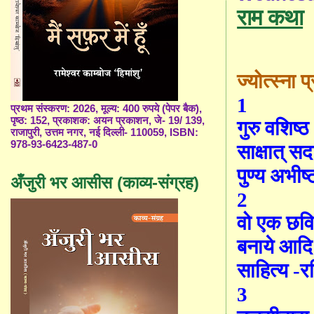
राम कथा
ज्योत्स्ना प
1
प्रथम संस्करण: 2026, मूल्य: 400 रुपये (पेपर बैक),
पृष्ठ: 152, प्रकाशक: अयन प्रकाशन, जे- 19/ 139,
गुरु वशिष्ठ
राजापुरी, उत्तम नगर, नई दिल्ली- 110059, ISBN:
978-93-6423-487-0
साक्षा
त् स
पुण्य अभीष
अँजुरी भर आसीस (काव्य-संग्रह)
2
वो एक छव
बनाये आदि
साहित्य -र
3