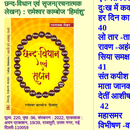
छन्द-विधान एवं सृजन(रचनात्मक
दुःख में क
लेखन) : रामेश्वर काम्बोज 'हिमांशु'
हर दिन क
40
लो तार -त
रावण -अहं
सिया समक्
41
संत कपीश
माता जानकी
देतीं आशी
42
महासमर
मूल्य: 220, पृष्ठ :96, संस्करण : 2022, प्रकाशक :
अयन प्रकाशन, 19/39, राजापुरी, उत्तम नगर, नई
विभीषण -व
दिल्ली-110059