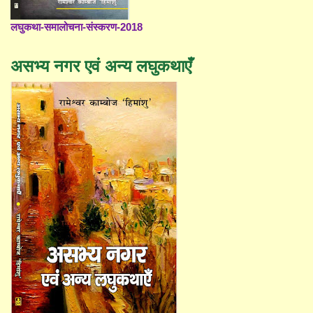
लघुकथा-समालोचना-संस्करण-2018
असभ्य नगर एवं अन्य लघुकथाएँ