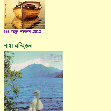
653 हाइकु -संस्करण :2013
भाषा चन्द्रिका