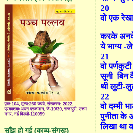
20
वो एक रेख
करके अनद
ये भाग्य -ल
21
वो पर्णकुटी
सूनी
बिन व
थी लुटी-ल
22
वो दम्भी भ
पृष्ठ:104, मूल्य:260 रुपये, संस्करण: 2022,
प्रकाशकःअयन प्रकाशन, जे-19/39, राजापुरी, उत्तम
पुनीता के अ
नगर, नई दिल्ली-110059
लिखा था 
साँझ हो गई (काव्य-संग्रह)