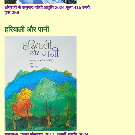
अंग्रेज़ी से अनुवाद-चौथी आवृत्ति 2024,मूल्यः415 रुपये,
पृष्ठः356
हरियाली और पानी
बालकथा -पहला संस्करण-2017, आठवीं आवृत्ति;2024,