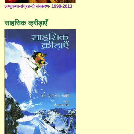
लग्घुकथा-संग्रह-दो संस्करण- 1998-2013
साहसिक क्रीड़ाएँ