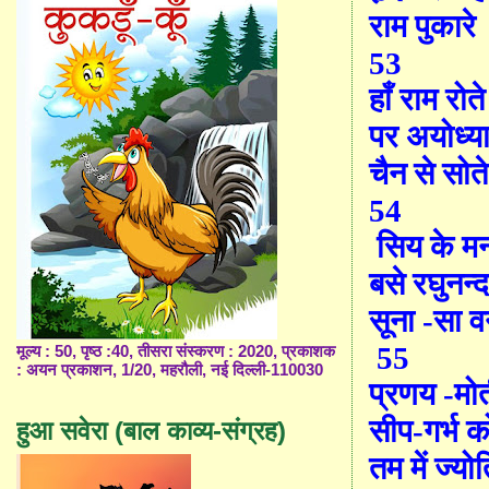
राम पुकारे
53
हाँ राम रोते
पर अयोध्य
चैन से सोत
54
सिय के म
बसे रघुनन्
सूना -सा 
55
मूल्य : 50, पृष्ठ :40, तीसरा संस्करण : 2020, प्रकाशक
: अयन प्रकाशन, 1/20, महरौली, नई दिल्ली-110030
प्रणय -मो
सीप-गर्भ को
हुआ सवेरा (बाल काव्य-संग्रह)
तम में ज्यो