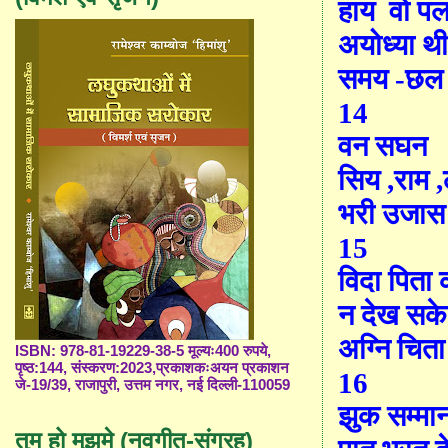
हाय
वो प
अयोध्या थ
समय -छल
14
वन सघन
सिय ,राम
भरी उजास
15
विदा पिता 
न देख सके
अग्नि चित
ISBN: 978-81-19229-38-5 मूल्यः400 रुपये,
पृष्ठ:144, संस्करण:2023,प्रकाशकःअयन प्रकाशन
16
जे-19/39, राजापुरी, उत्तम नगर, नई दिल्ली-110059
झुक सम्मा
तुम हो मुझमे (नवगीत-संग्रह)