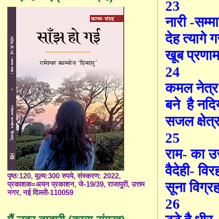
23
नारी -सम्म
देह त्यागे 
खूब प्रणा
24
कमल नेत्र
बने
है नदिय
सजल क्षेत्
25
राम- का उ
वैदेही- विर
पृष्ठ:120, मूल्य:300 रुपये, संस्करण: 2022,
सूना विग्र
प्रकाशक=अयन प्रकाशन, जे-19/39, राजापुरी, उत्तम
नगर, नई दिल्ली-110059
26