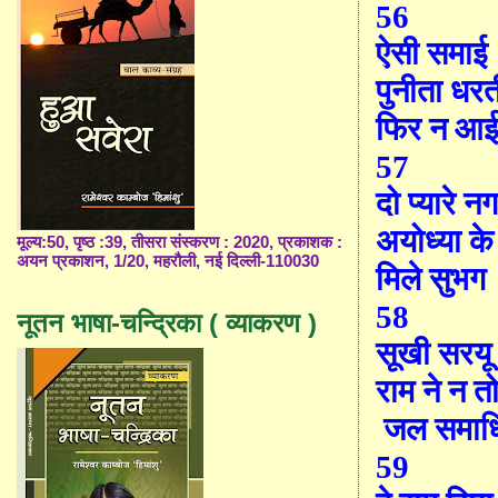
56
ऐसी समाई
पुनीता धरती
फिर न आई
57
दो प्यारे न
अयोध्या क
मूल्य:50, पृष्ठ :39, तीसरा संस्करण : 2020, प्रकाशक :
अयन प्रकाशन, 1/20, महरौली, नई दिल्ली-110030
मिले सुभग
58
नूतन भाषा-चन्द्रिका ( व्याकरण )
सूखी सरयू
राम ने न त
जल समाध
59