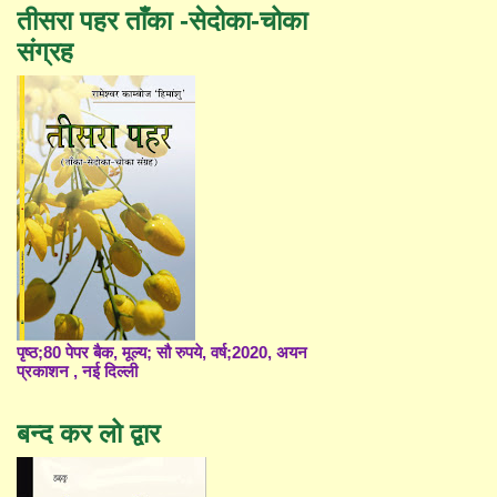
तीसरा पहर ताँका -सेदोका-चोका
संग्रह
पृष्ठ;80 पेपर बैक, मूल्य; सौ रुपये, वर्ष;2020, अयन
प्रकाशन , नई दिल्ली
बन्द कर लो द्वार