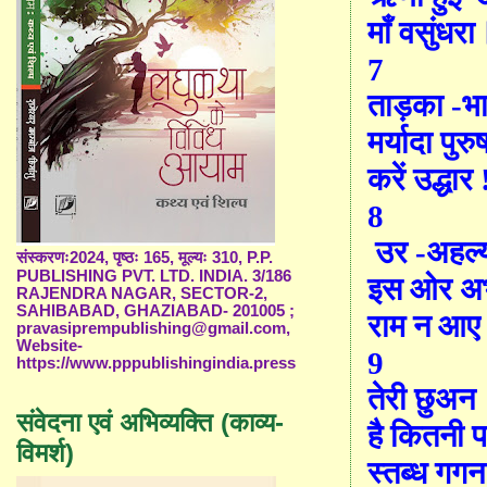
माँ वसुंधरा
7
ताड़का
-
भ
मर्यादा पुरु
क
रें
उद्धार 
8
उर -अ
ह
ल्
संस्करणः2024, पृष्ठः 165, मूल्यः 310, P.P.
PUBLISHING PVT. LTD. INDIA. 3/186
इस ओर अ
RAJENDRA NAGAR, SECTOR-2,
SAHIBABAD, GHAZIABAD- 201005 ;
राम न आ
pravasiprempublishing@gmail.com,
Website-
9
https://www.pppublishingindia.press
तेरी छुअन
संवेदना एवं अभिव्यक्ति (काव्य-
है कितनी 
विमर्श)
स्तब्ध गगन