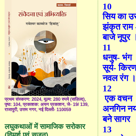
10
सिय का उ
झंकृत राम 
बाजे
नू
पुर 
11
धनुष- भंग
सूर्य- किर
नवल रंग 
12
एक वचन
प्रथम संस्करण: 2024, मूल्य: 280 रुपये (सज़िल्द),
पृष्ठ: 104, प्रकाशक: अयन प्रकाशन, जे- 19/ 139,
अनगिन न
राजापुरी, उत्तम नगर, नई दिल्ली- 110059
ब
ने
सागर
लघुकथाओं में सामाजिक सरोकार
13
(विमर्श एवं सृजन)