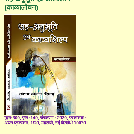
(काव्यालोचन)
मूल्य;300, पृष्ठ :149, संस्करण : 2020, प्रकाशक :
अयन प्रकाशन, 1/20, महरौली, नई दिल्ली-110030