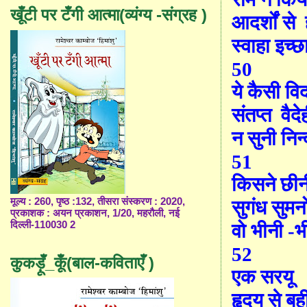
खूँटी पर टँगी आत्मा(व्यंग्य -संग्रह )
आदर्शों से
स्वाहा इच्छा
50
ये कैसी वि
संतप्त
वैदे
न सुनी निन
51
किसने छीन
मूल्य : 260, पृष्ठ :132, तीसरा संस्करण : 2020,
सुगंध सुमन
प्रकाशक : अयन प्रकाशन, 1/20, महरौली, नई
दिल्ली-110030 2
वो भीनी -
52
कुकड़ूँ_कूँ(बाल-कविताएँ )
एक सरयू
हृदय से बह