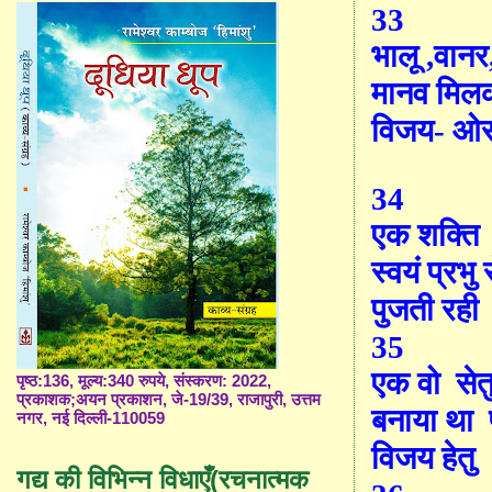
33
भालू
,
वानर
मानव मिल
विजय- ओ
34
एक शक्ति
स्वयं प्रभु 
पुजती रही
35
एक वो
सेत
पृष्ठ:136, मूल्य:340 रुपये, संस्करण: 2022,
प्रकाशक;अयन प्रकाशन, जे-19/39, राजापुरी, उत्तम
बनाया था
नगर, नई दिल्ली-110059
विजय हेतु
गद्य की विभिन्न विधाएँ(रचनात्मक