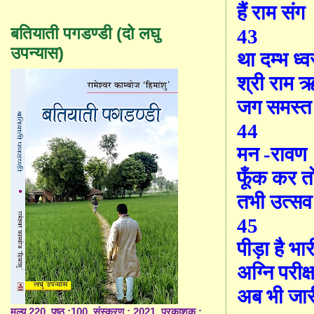
हैं राम संग
बतियाती पगडण्डी (दो लघु
43
उपन्यास)
था दम्भ ध्व
श्री राम ऋ
जग समस्त
44
मन -रावण
फूँक कर त
तभी उत्सव
45
पीड़ा है भार
अग्नि परीक्ष
अब भी जा
मूल्य 220, पृष्ठ :100, संस्करण : 2021, प्रकाशक :