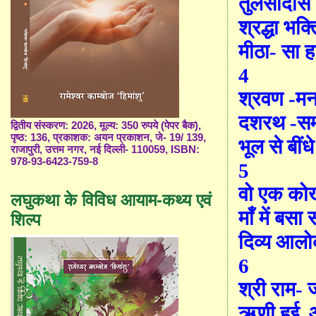
तुलसीदास
श्रद्धा भक्त
मीठा
-
सा 
4
श्रवण -म
दशरथ
-
स
द्वितीय संस्करण: 2026, मूल्य: 350 रुपये (पेपर बैक),
पृष्ठ: 136, प्रकाशक: अयन प्रकाशन, जे- 19/ 139,
भूल से बींधे
राजापुरी, उत्तम नगर, नई दिल्ली- 110059, ISBN:
978-93-6423-759-8
5
वो एक को
लघुकथा के विविध आयाम-कथ्य एवं
माँ में बसा
शिल्प
दिव्य आल
6
श्री राम
-
ज
ऋणी हुई