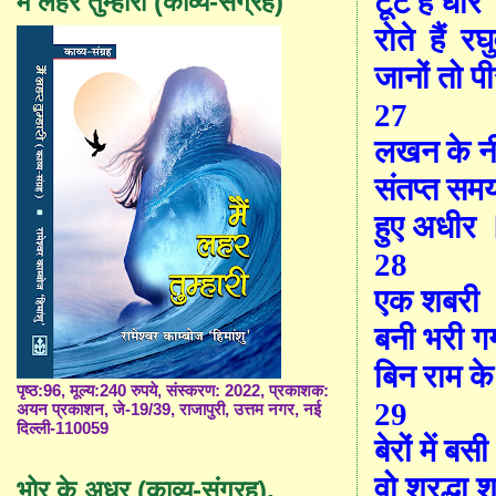
टूटे है धीर
मैं लहर तुम्हारी (काव्य-संग्रह)
रोते
हैं
रघ
जानों तो प
27
लखन के न
संतप्त समय 
हुए अधीर 
28
एक शबरी
बनी भरी ग
बिन राम क
पृष्ठ:96, मूल्य:240 रुपये, संस्करण: 2022, प्रकाशक:
29
अयन प्रकाशन, जे-19/39, राजापुरी, उत्तम नगर, नई
दिल्ली-110059
बेरों में बसी
वो श्रद्धा
भोर के अधर (काव्य-संग्रह),