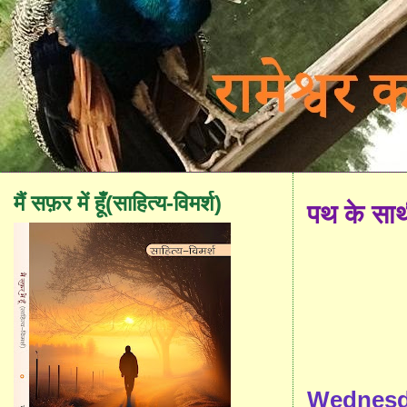
मैं सफ़र में हूँ(साहित्य-विमर्श)
पथ के सा
Wednesda