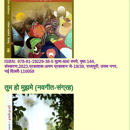
ISBN: 978-81-19229-38-5 मूल्यः400 रुपये, पृष्ठ:144,
संस्करण:2023,प्रकाशकःअयन प्रकाशन जे-19/39, राजापुरी, उत्तम नगर,
नई दिल्ली-110059
तुम हो मुझमे (नवगीत-संग्रह)