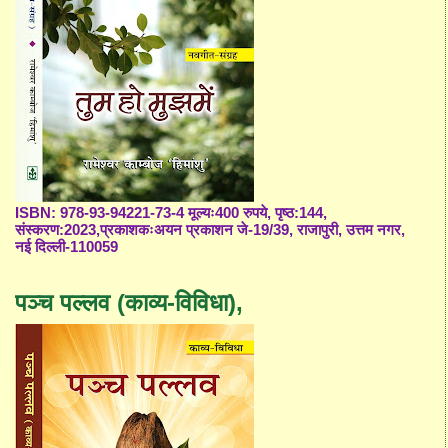
ISBN: 978-93-94221-73-4 मूल्यः400 रुपये, पृष्ठ:144,
संस्करण:2023,प्रकाशकःअयन प्रकाशन जे-19/39, राजापुरी, उत्तम नगर,
नई दिल्ली-110059
पञ्च पल्लव (काव्य-विविधा),