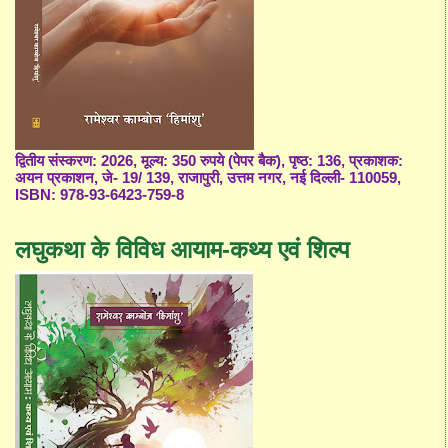
द्वितीय संस्करण: 2026, मूल्य: 350 रुपये (पेपर बैक), पृष्ठ: 136, प्रकाशक:
अयन प्रकाशन, जे- 19/ 139, राजापुरी, उत्तम नगर, नई दिल्ली- 110059,
ISBN: 978-93-6423-759-8
लघुकथा के विविध आयाम-कथ्य एवं शिल्प