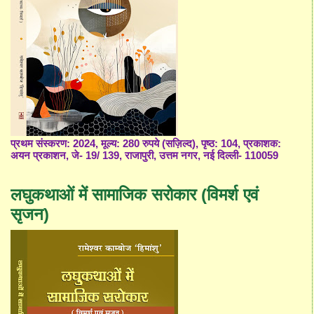
प्रथम संस्करण: 2024, मूल्य: 280 रुपये (सज़िल्द), पृष्ठ: 104, प्रकाशक:
अयन प्रकाशन, जे- 19/ 139, राजापुरी, उत्तम नगर, नई दिल्ली- 110059
लघुकथाओं में सामाजिक सरोकार (विमर्श एवं
सृजन)