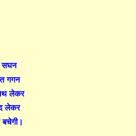
घा सघन
ृत गगन
साथ लेकर
द लेकर
 बचेगी।