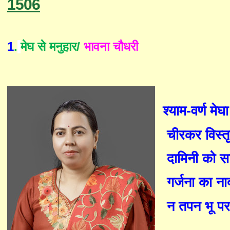
1506
1
.
मेघ से मनुहार/
भावना चौधरी
श्याम-वर्ण मे
चीरकर विस्त
दामिनी को 
गर्जना
का
ना
न तपन भू पर