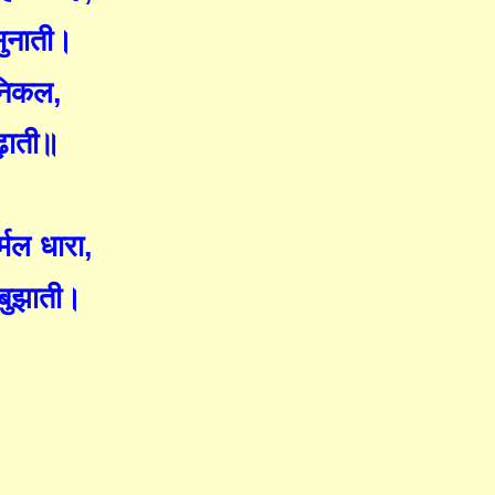
ुनाती।
 निकल
,
ढ़ाती॥
मल धारा
,
बुझाती।