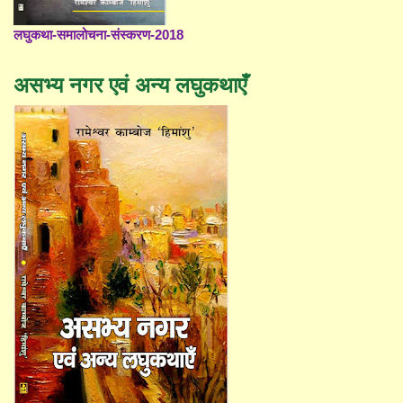
लघुकथा-समालोचना-संस्करण-2018
असभ्य नगर एवं अन्य लघुकथाएँ