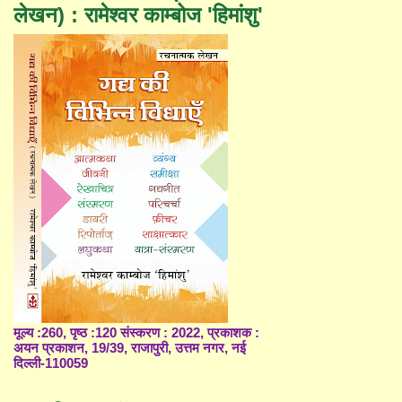
लेखन) : रामेश्वर काम्बोज 'हिमांशु'
मूल्य :260, पृष्ठ :120 संस्करण : 2022, प्रकाशक :
अयन प्रकाशन, 19/39, राजापुरी, उत्तम नगर, नई
दिल्ली-110059