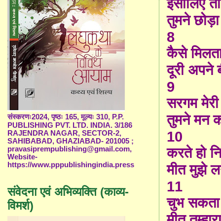
इसीलिए त
तुमने छोड़ा
8
कैसे मिलता ह
दूरी अपने
9
सरगम मेरी
तुमने मन 
संस्करणः2024, पृष्ठः 165, मूल्यः 310, P.P.
PUBLISHING PVT. LTD. INDIA. 3/186
10
RAJENDRA NAGAR, SECTOR-2,
SAHIBABAD, GHAZIABAD- 201005 ;
pravasiprempublishing@gmail.com,
करते हो नि
Website-
https://www.pppublishingindia.press
मीत मुझे ल
11
संवेदना एवं अभिव्यक्ति (काव्य-
चुभ सकता 
विमर्श)
मीत तुम्हारा