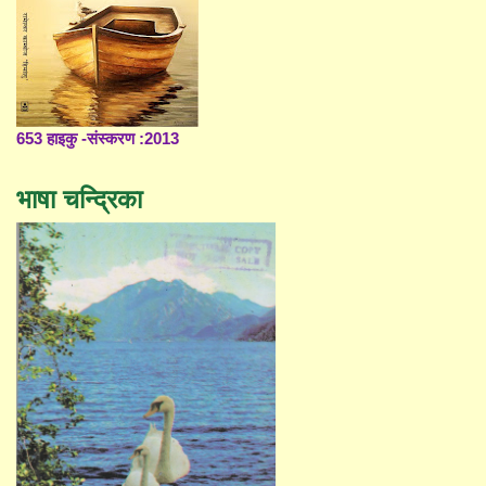
653 हाइकु -संस्करण :2013
भाषा चन्द्रिका