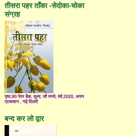
तीसरा पहर ताँका -सेदोका-चोका
संग्रह
पृष्ठ;80 पेपर बैक, मूल्य; सौ रुपये, वर्ष;2020, अयन
प्रकाशन , नई दिल्ली
बन्द कर लो द्वार