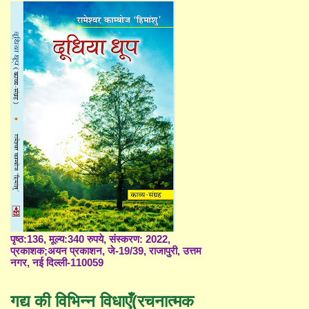
पृष्ठ:136, मूल्य:340 रुपये, संस्करण: 2022,
प्रकाशक;अयन प्रकाशन, जे-19/39, राजापुरी, उत्तम
नगर, नई दिल्ली-110059
गद्य की विभिन्न विधाएँ(रचनात्मक