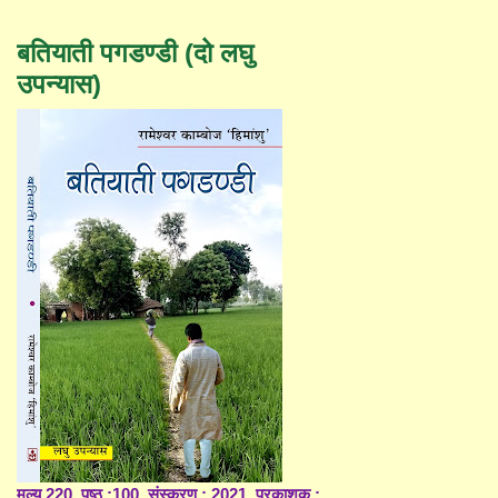
बतियाती पगडण्डी (दो लघु
उपन्यास)
मूल्य 220, पृष्ठ :100, संस्करण : 2021, प्रकाशक :