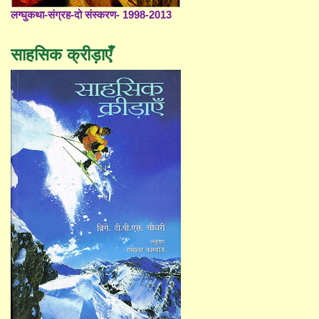
लग्घुकथा-संग्रह-दो संस्करण- 1998-2013
साहसिक क्रीड़ाएँ