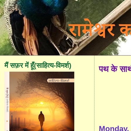
मैं सफ़र में हूँ(साहित्य-विमर्श)
पथ के सा
Monday, 