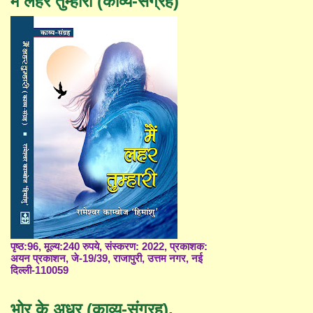
मैं लहर तुम्हारी (काव्य-संग्रह)
पृष्ठ:96, मूल्य:240 रुपये, संस्करण: 2022, प्रकाशक:
अयन प्रकाशन, जे-19/39, राजापुरी, उत्तम नगर, नई
दिल्ली-110059
भोर के अधर (काव्य-संग्रह),