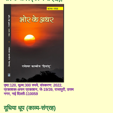
पृष्ठ:120, मूल्य:300 रुपये, संस्करण: 2022,
प्रकाशकःअयन प्रकाशन, जे-19/39, राजापुरी, उत्तम
नगर, नई दिल्ली-110059
दूधिया धूप (काव्य-संग्रह)