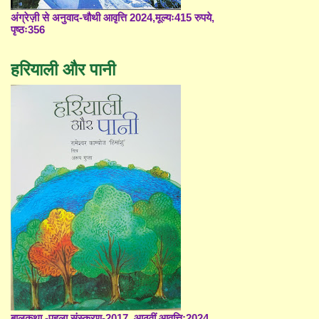
अंग्रेज़ी से अनुवाद-चौथी आवृत्ति 2024,मूल्यः415 रुपये,
पृष्ठः356
हरियाली और पानी
बालकथा -पहला संस्करण-2017, आठवीं आवृत्ति;2024,