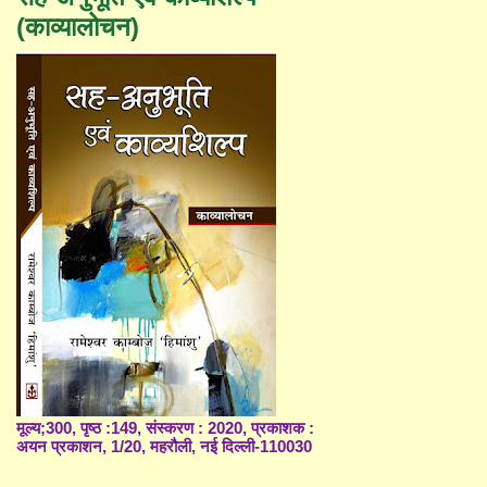
(काव्यालोचन)
मूल्य;300, पृष्ठ :149, संस्करण : 2020, प्रकाशक :
अयन प्रकाशन, 1/20, महरौली, नई दिल्ली-110030