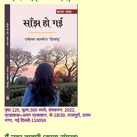
पृष्ठ:120, मूल्य:300 रुपये, संस्करण: 2022,
प्रकाशक=अयन प्रकाशन, जे-19/39, राजापुरी, उत्तम
नगर, नई दिल्ली-110059