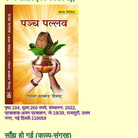
पृष्ठ:104, मूल्य:260 रुपये, संस्करण: 2022,
प्रकाशकःअयन प्रकाशन, जे-19/39, राजापुरी, उत्तम
नगर, नई दिल्ली-110059
साँझ हो गई (काव्य-संग्रह)