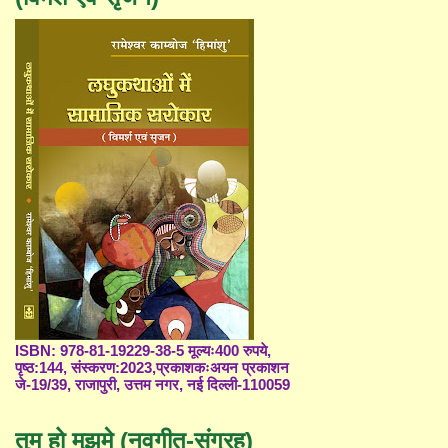
ISBN: 978-81-19229-38-5 मूल्यः400 रुपये,
पृष्ठ:144, संस्करण:2023,प्रकाशकःअयन प्रकाशन
जे-19/39, राजापुरी, उत्तम नगर, नई दिल्ली-110059
तुम हो मुझमे (नवगीत-संग्रह)