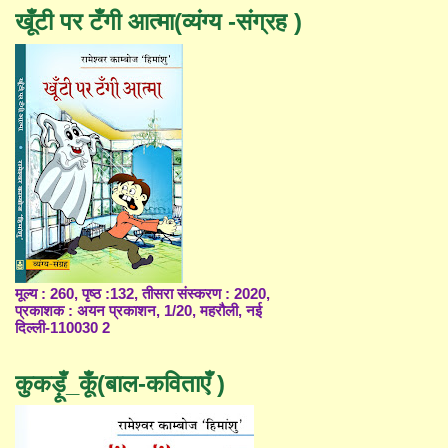
खूँटी पर टँगी आत्मा(व्यंग्य -संग्रह )
मूल्य : 260, पृष्ठ :132, तीसरा संस्करण : 2020,
प्रकाशक : अयन प्रकाशन, 1/20, महरौली, नई
दिल्ली-110030 2
कुकड़ूँ_कूँ(बाल-कविताएँ )