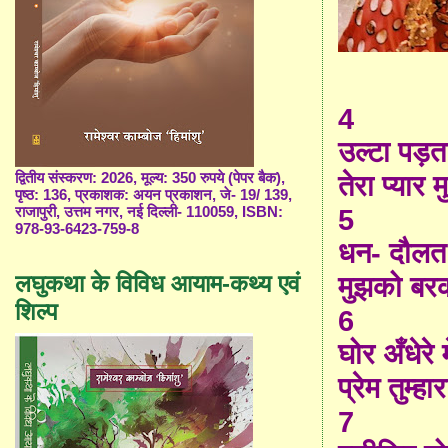
4
उल्टा पड़
द्वितीय संस्करण: 2026, मूल्य: 350 रुपये (पेपर बैक),
तेरा प्यार 
पृष्ठ: 136, प्रकाशक: अयन प्रकाशन, जे- 19/ 139,
राजापुरी, उत्तम नगर, नई दिल्ली- 110059, ISBN:
5
978-93-6423-759-8
धन- दौलत
लघुकथा के विविध आयाम-कथ्य एवं
मुझको बरक
शिल्प
6
घोर अँधेरे म
प्रेम तुम्हा
7