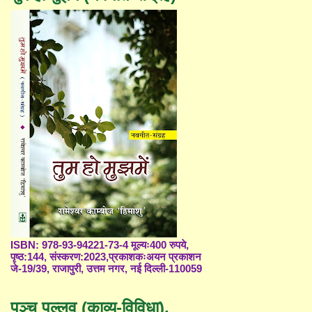
ISBN: 978-93-94221-73-4 मूल्यः400 रुपये,
पृष्ठ:144, संस्करण:2023,प्रकाशकःअयन प्रकाशन
जे-19/39, राजापुरी, उत्तम नगर, नई दिल्ली-110059
पञ्च पल्लव (काव्य-विविधा),