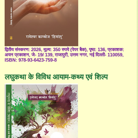
द्वितीय संस्करण: 2026, मूल्य: 350 रुपये (पेपर बैक), पृष्ठ: 136, प्रकाशक:
अयन प्रकाशन, जे- 19/ 139, राजापुरी, उत्तम नगर, नई दिल्ली- 110059,
ISBN: 978-93-6423-759-8
लघुकथा के विविध आयाम-कथ्य एवं शिल्प