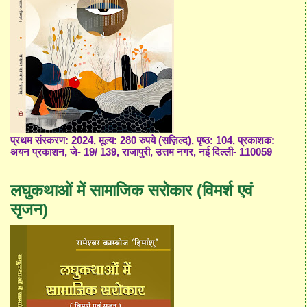
प्रथम संस्करण: 2024, मूल्य: 280 रुपये (सज़िल्द), पृष्ठ: 104, प्रकाशक:
अयन प्रकाशन, जे- 19/ 139, राजापुरी, उत्तम नगर, नई दिल्ली- 110059
लघुकथाओं में सामाजिक सरोकार (विमर्श एवं
सृजन)