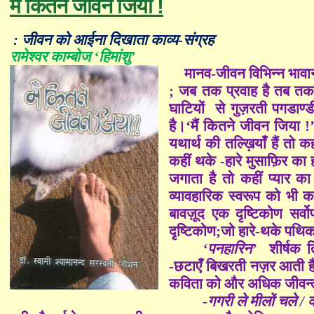
मैं कितने जीवन जिया !
: जीवन को आईना दिखाता काव्य-संग्रह
रामेश्वर काम्बोज ‘हिमांशु’
मानव-जीवन विभिन्न भावान
; जब तक प्रवाह है तब तक ज
घाटियों से गुज़रती पगडाण्
है।‘
मैं कितने जीवन जिया !
यथार्थ की तल्ख़ियाँ हैं तो क
कहीं थके -हारे मुसाफ़िर का 
जगाता है तो कहीं प्यार का
व्यावहारिक स्वरूप को भी 
बावज़ूद एक दृष्टिकोण सर्
दृष्टिकोण;जो हारे-थके पथि
‘पनहारिन’
शीर्षक त्
-छटाएँ बिखरती नज़र आती है
कविता को और अधिक जीवन्त 
-गगरी ले मीलों चले