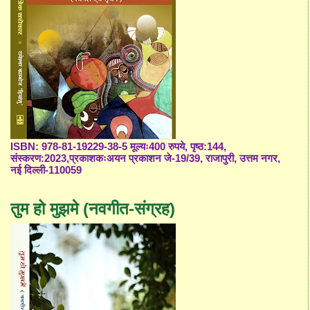
ISBN: 978-81-19229-38-5 मूल्यः400 रुपये, पृष्ठ:144,
संस्करण:2023,प्रकाशकःअयन प्रकाशन जे-19/39, राजापुरी, उत्तम नगर,
नई दिल्ली-110059
तुम हो मुझमे (नवगीत-संग्रह)