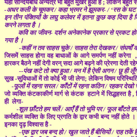
यही सौन्दर्यबोध अन्यत्र भी बहुत मुखर हुआ है ; लेकिन बहुत 
-अधर कली के चूमकर / कहा भ्रमर ने झूमकर- / ‘रस के घट
इन तीन पंक्तियों के लघु कलेवर में इतना कुछ कह दिया 
करने लगता है ।
कवि का जीवन- दर्शन अनेकानेक प्रकार से प्रकट होता है 
गया है ।
-कहीं न तव साहस चुके / साहस तेरा देखकर / संघर्षों 
जिसमें साहस होगा वह बाधाओं के आगे समर्पण नहीं करेगा 
हारकर बैठने नहीं देगी वरन् सदा आगे बढ़ने की प्रेरणा देती रहे
--पंख कटे तो क्या हुआ / मन में है ऐसी अगन / छू ही लूँ
सुख -सुविधाओं में तो कोई भी जी लेगा; लेकिन विषम परिस्थितिय
-फूलों में रहना सरल / काँटों में रहना कठिन / रहकर देख
जो व्यक्ति कंटकाकीर्ण मार्ग से कंटक हटाने में सिद्धहस्त है 
ही लेगा-
-शूल छाँटते हम चलें / आएँ हैं तो भूमि पर / फूल बाँटते 
कर्मशील व्यक्ति के लिए प्रगति के द्वार कभी बन्द नहीं होते ।
इनका दृढ़ विश्वास है -
-एक द्वार जब बन्द हो / खुल जाते हैं बीसियों / राह तकें 