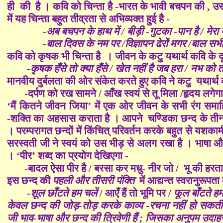
ही की है । कवि को चिन्ता है -भारत के भावी बचपन की , उस ब
में यह चिन्ता बहुत तीव्रता से अभिव्यक्त हुई है -
-अब बचपन के हाथ में / बीड़ी -गुटका -पान है / मेरा
-बाल दिवस के नम पर /विज्ञापन ढेरों मगर /बाल सभी
कवि को कृषक भी चिन्ता है । जीवन के कटु यथार्थ कवि के दृष्ट
-कृषक हँसे तो क्या हँसे / खेत नहीं है जब हरा / नभ को 
मानवीय दुर्बलता की ओर संकेत करते हुए कवि ने कटु यथार्थ क
-दर्पण को रख सामने / आँख स्वयं से तू मिला /हृदय लगेगा
‘मैं कितने जीवन जिया’
में एक ओर जीवन के सभी रंग समाह
-शक्ति का अहसास कराता है । आपने चण्डिका छन्द के तीन चरण
। परम्परागत छन्दों में किंचित् परिवर्तन करके बहुत से यशकामी
सरस्वती जी ने स्वयं को उस भीड़ से अलग रखा है । भाषा 
। ‘पीर’ शब्द का प्रयोग देखिएगा -
-बादल ऐसा पीर है / बरसा कर मधु- नीर जो / भू की हरता 
इस छन्द की
पहली और तीसरी पंक्ति
में आद्यन्त स्वरानुरूपत
-
शूल छाँटते हम चलें
/ आएँ हैं तो भूमि पर /
फूल बाँटते ह
केवल छन्द की जोड़-तोड़ करके काव्य -रचना नहीं हो सकती है
जी भाव-भाषा और छन्द की त्रिवेणी हैं ; जिसका अनुपम उदा