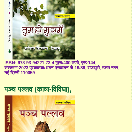
ISBN: 978-93-94221-73-4 मूल्यः400 रुपये, पृष्ठ:144,
संस्करण:2023,प्रकाशकःअयन प्रकाशन जे-19/39, राजापुरी, उत्तम नगर,
नई दिल्ली-110059
पञ्च पल्लव (काव्य-विविधा),