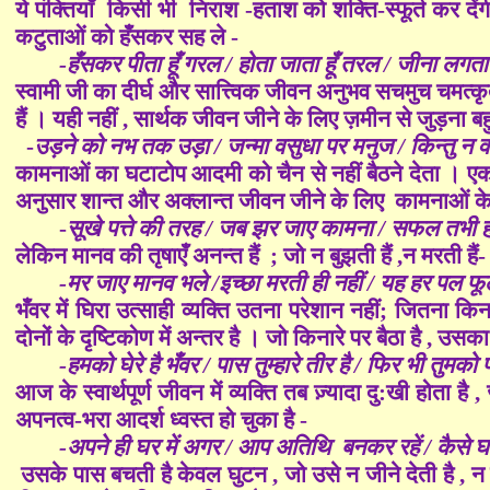
ये पंक्तियाँ किसी भी निराश -हताश को शक्ति-स्फूर्त कर दे
कटुताओं को हँसकर सह ले -
-हँसकर पीता हूँ गरल / होता जाता हूँ तरल / जीना लगत
स्वामी जी का दीर्घ और सात्त्विक जीवन अनुभव सचमुच चम
हैं । यही नहीं , सार्थक जीवन जीने के लिए ज़मीन से जुड़ना बहु
-
उड़ने को नभ तक उड़ा / जन्मा वसुधा पर मनुज / किन्तु न व
कामनाओं का घटाटोप आदमी को चैन से नहीं बैठने देता । एक 
अनुसार शान्त और अक्लान्त जीवन जीने के लिए कामनाओं के जा
-
सूखे पत्ते की तरह / जब झर जाए कामना / सफल तभी 
लेकिन मानव की तृषाएँ अनन्त हैं ; जो न बुझती हैं ,न मरती हैं-
-मर जाए मानव भले /इच्छा मरती ही नहीं / यह हर पल फू
भँवर में घिरा उत्साही व्यक्ति उतना परेशान नहीं; जितना किन
दोनों के दृष्टिकोण में अन्तर है । जो किनारे पर बैठा है , उ
-हमको घेरे है भँवर / पास तुम्हारे तीर है / फिर भी तुमको 
आज के स्वार्थपूर्ण जीवन में व्यक्ति तब ज़्यादा दु:खी होता 
अपनत्व-भरा आदर्श ध्वस्त हो चुका है -
-अपने ही घर में अगर / आप अतिथि बनकर रहें / कैसे 
उसके पास बचती है केवल घुटन , जो उसे न जीने देती है , न 