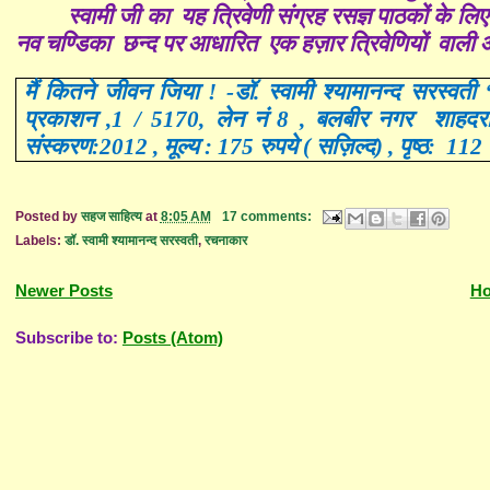
स्वामी जी का यह त्रिवेणी संग्रह रसज्ञ पाठकों के ल
नव चण्डिका छन्द पर आधारित एक हज़ार त्रिवेणियों वाली आ
मैं कितने जीवन जिया ! -डॉ
.
स्वामी श्यामानन्द सरस्वत
प्रकाशन ,1 / 5170, लेन नं 8 , बलबीर नगर शाहदरा
संस्करण:2012 , मूल्य : 175 रुपये ( सज़िल्द) , पृष्ठ: 112
Posted by
सहज साहित्य
at
8:05 AM
17 comments:
Labels:
डॉ. स्वामी श्यामानन्द सरस्वती
,
रचनाकार
Newer Posts
H
Subscribe to:
Posts (Atom)