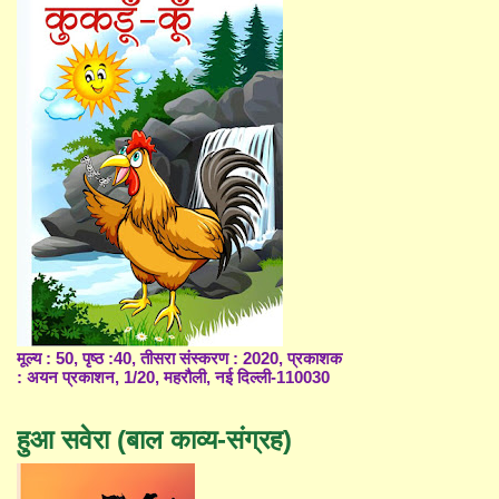
मूल्य : 50, पृष्ठ :40, तीसरा संस्करण : 2020, प्रकाशक
: अयन प्रकाशन, 1/20, महरौली, नई दिल्ली-110030
हुआ सवेरा (बाल काव्य-संग्रह)