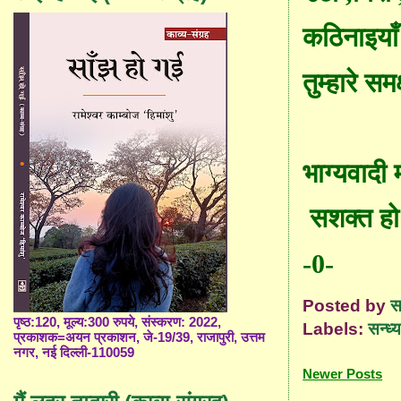
कठिनाइ
याँ
तुम्हारे स
भाग्यवादी
सशक्त हो 
-0-
Posted by
स
पृष्ठ:120, मूल्य:300 रुपये, संस्करण: 2022,
Labels:
सन्ध्
प्रकाशक=अयन प्रकाशन, जे-19/39, राजापुरी, उत्तम
नगर, नई दिल्ली-110059
Newer Posts