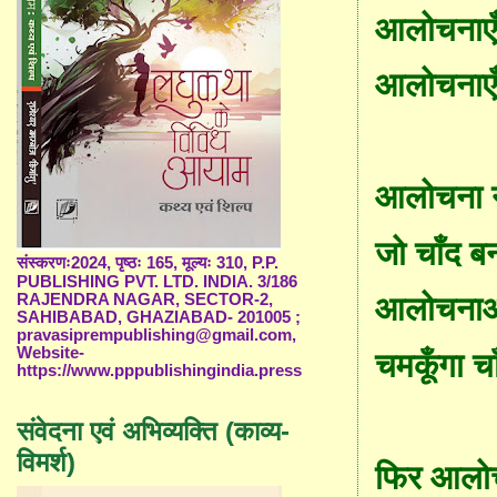
आलोचनाएँ 
आलोचनाएँ 
आलोचना न
जो चाँद 
संस्करणः2024, पृष्ठः 165, मूल्यः 310, P.P.
PUBLISHING PVT. LTD. INDIA. 3/186
RAJENDRA NAGAR, SECTOR-2,
आलोचनाओं
SAHIBABAD, GHAZIABAD- 201005 ;
pravasiprempublishing@gmail.com,
Website-
चम
कूँ
गा च
https://www.pppublishingindia.press
संवेदना एवं अभिव्यक्ति (काव्य-
विमर्श)
फिर आलोच