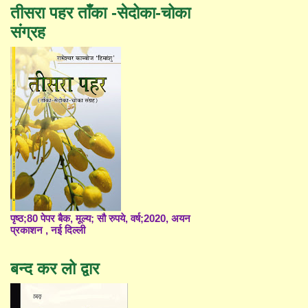
तीसरा पहर ताँका -सेदोका-चोका
संग्रह
पृष्ठ;80 पेपर बैक, मूल्य; सौ रुपये, वर्ष;2020, अयन
प्रकाशन , नई दिल्ली
बन्द कर लो द्वार