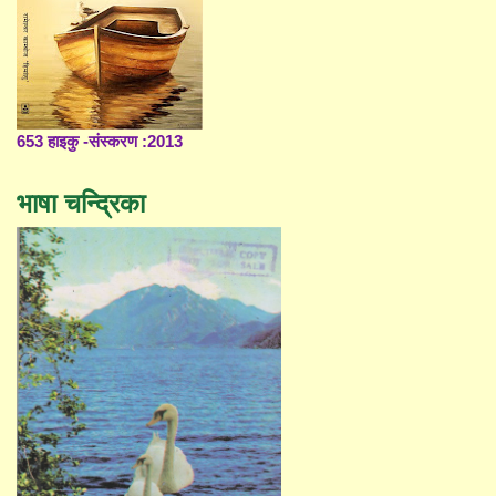
653 हाइकु -संस्करण :2013
भाषा चन्द्रिका