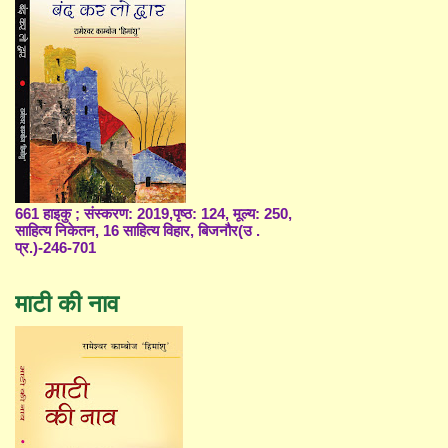
661 हाइकु ; संस्करण: 2019,पृष्ठ: 124, मूल्य: 250,
साहित्य निकेतन, 16 साहित्य विहार, बिजनौर(उ .
प्र.)-246-701
माटी की नाव