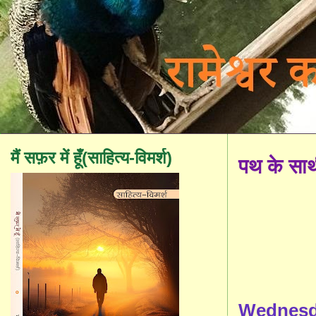
मैं सफ़र में हूँ(साहित्य-विमर्श)
पथ के सा
Wednesda