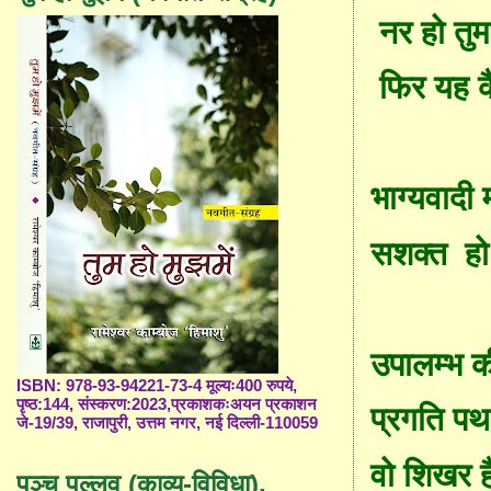
नर हो तुम म
फिर यह क
भाग्यवादी
सशक्त
हो
उपाल
म्भ
की
ISBN: 978-93-94221-73-4 मूल्यः400 रुपये,
पृष्ठ:144, संस्करण:2023,प्रकाशकःअयन प्रकाशन
प्रगति पथ
जे-19/39, राजापुरी, उत्तम नगर, नई दिल्ली-110059
वो शिखर ह
पञ्च पल्लव (काव्य-विविधा),