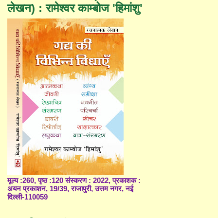
लेखन) : रामेश्वर काम्बोज 'हिमांशु'
मूल्य :260, पृष्ठ :120 संस्करण : 2022, प्रकाशक :
अयन प्रकाशन, 19/39, राजापुरी, उत्तम नगर, नई
दिल्ली-110059