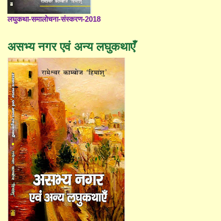
लघुकथा-समालोचना-संस्करण-2018
असभ्य नगर एवं अन्य लघुकथाएँ