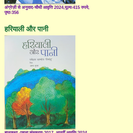
अंग्रेज़ी से अनुवाद-चौथी आवृत्ति 2024,मूल्यः415 रुपये,
पृष्ठः356
हरियाली और पानी
बालकथा -पहला संस्करण-2017, आठवीं आवृत्ति;2024,