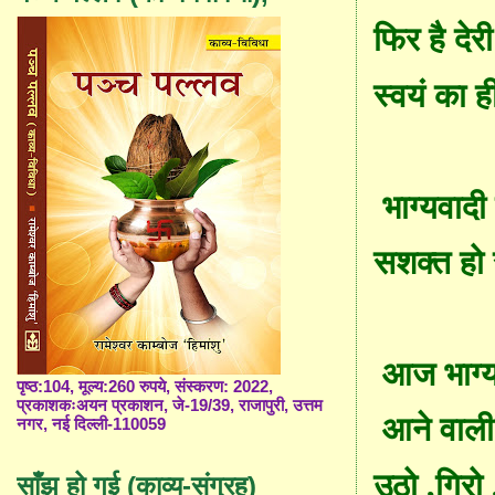
फिर है दे
स्वयं का ह
भाग्यवादी
सशक्त हो 
आज भाग्
पृष्ठ:104, मूल्य:260 रुपये, संस्करण: 2022,
प्रकाशकःअयन प्रकाशन, जे-19/39, राजापुरी, उत्तम
आने वाली
नगर, नई दिल्ली-110059
उठो
,
गिरो
साँझ हो गई (काव्य-संग्रह)