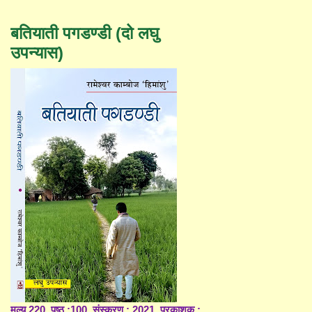
बतियाती पगडण्डी (दो लघु
उपन्यास)
मूल्य 220, पृष्ठ :100, संस्करण : 2021, प्रकाशक :