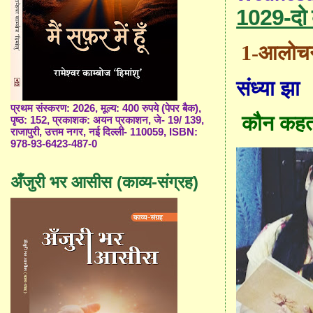
1029-दो 
1-
आलोच
संध्या झा
प्रथम संस्करण: 2026, मूल्य: 400 रुपये (पेपर बैक),
कौन कहता
पृष्ठ: 152, प्रकाशक: अयन प्रकाशन, जे- 19/ 139,
राजापुरी, उत्तम नगर, नई दिल्ली- 110059, ISBN:
978-93-6423-487-0
अँजुरी भर आसीस (काव्य-संग्रह)