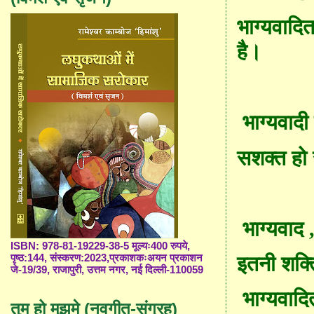
भाग्यवादि
है।
भाग्यवादी
सशक्त हो स
भाग्यवाद
ISBN: 978-81-19229-38-5 मूल्यः400 रुपये,
पृष्ठ:144, संस्करण:2023,प्रकाशकःअयन प्रकाशन
इतनी शक्ति 
जे-19/39, राजापुरी, उत्तम नगर, नई दिल्ली-110059
भाग्यवादि
तुम हो मुझमे (नवगीत-संग्रह)