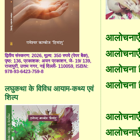
आलोचनाएँ 
आलोचनाएँ 
द्वितीय संस्करण: 2026, मूल्य: 350 रुपये (पेपर बैक),
पृष्ठ: 136, प्रकाशक: अयन प्रकाशन, जे- 19/ 139,
राजापुरी, उत्तम नगर, नई दिल्ली- 110059, ISBN:
आलोचना हैं
978-93-6423-759-8
आलोचना हैं 
लघुकथा के विविध आयाम-कथ्य एवं
शिल्प
आलोचनाएँ ह
आलोचनाएँ 