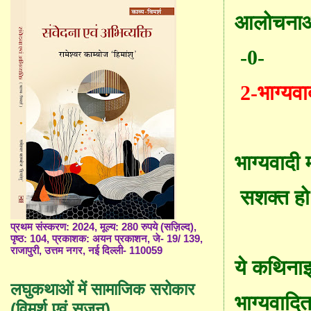
आलोचनाओं 
-0-
2-
भाग्यव
भाग्यवादी
सशक्त हो 
प्रथम संस्करण: 2024, मूल्य: 280 रुपये (सज़िल्द),
पृष्ठ: 104, प्रकाशक: अयन प्रकाशन, जे- 19/ 139,
राजापुरी, उत्तम नगर, नई दिल्ली- 110059
ये क
थिनाइ
लघुकथाओं में सामाजिक सरोकार
भाग्यवादित
(विमर्श एवं सृजन)