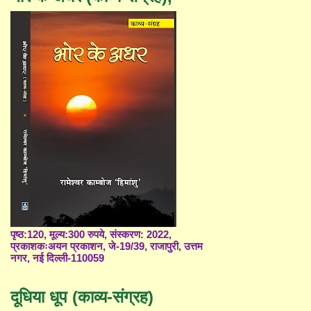
पृष्ठ:120, मूल्य:300 रुपये, संस्करण: 2022,
प्रकाशकःअयन प्रकाशन, जे-19/39, राजापुरी, उत्तम
नगर, नई दिल्ली-110059
दूधिया धूप (काव्य-संग्रह)