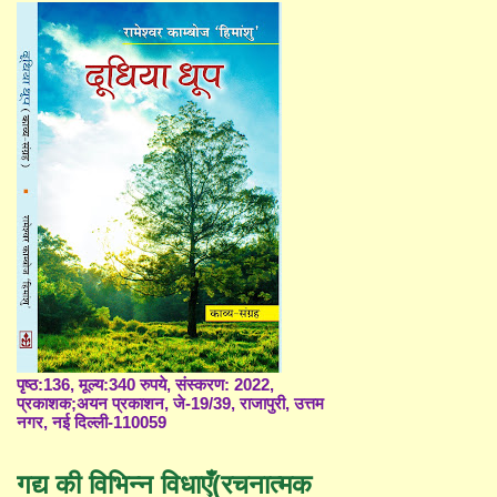
पृष्ठ:136, मूल्य:340 रुपये, संस्करण: 2022,
प्रकाशक;अयन प्रकाशन, जे-19/39, राजापुरी, उत्तम
नगर, नई दिल्ली-110059
गद्य की विभिन्न विधाएँ(रचनात्मक