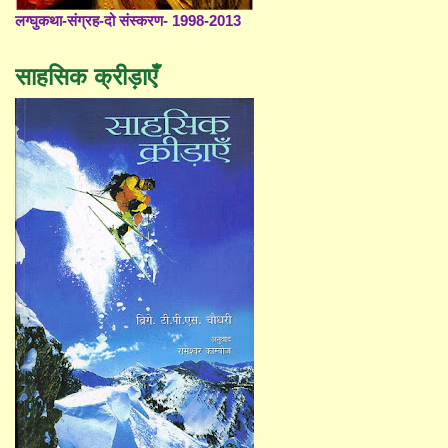
लग्घुकथा-संग्रह-दो संस्करण- 1998-2013
साहसिक क्रीड़ाएँ