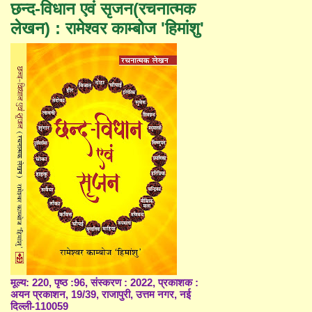
छन्द-विधान एवं सृजन(रचनात्मक
लेखन) : रामेश्वर काम्बोज 'हिमांशु'
मूल्य: 220, पृष्ठ :96, संस्करण : 2022, प्रकाशक :
अयन प्रकाशन, 19/39, राजापुरी, उत्तम नगर, नई
दिल्ली-110059