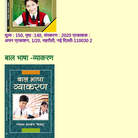
मूल्य : 150, पृष्ठ :148, संस्करण : 2020 प्रकाशक :
अयन प्रकाशन, 1/20, महरौली, नई दिल्ली-110030 2
बाल भाषा -व्याकरण