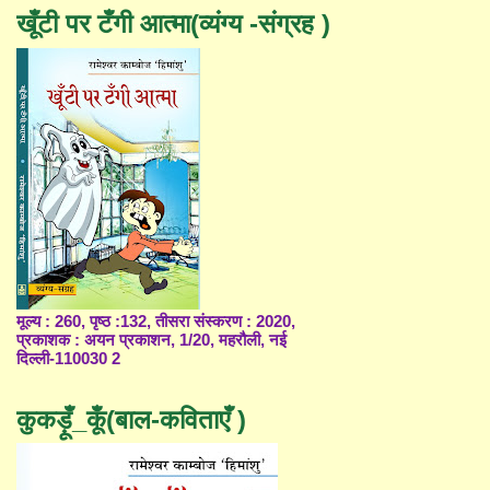
खूँटी पर टँगी आत्मा(व्यंग्य -संग्रह )
मूल्य : 260, पृष्ठ :132, तीसरा संस्करण : 2020,
प्रकाशक : अयन प्रकाशन, 1/20, महरौली, नई
दिल्ली-110030 2
कुकड़ूँ_कूँ(बाल-कविताएँ )