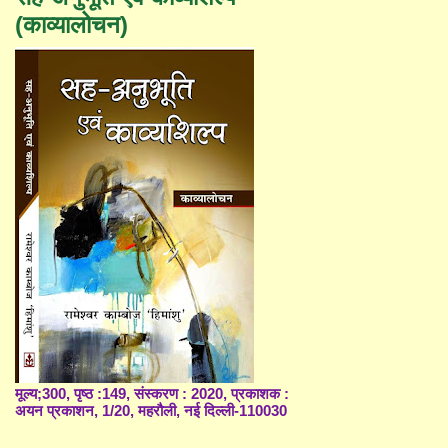
(काव्यालोचन)
मूल्य;300, पृष्ठ :149, संस्करण : 2020, प्रकाशक :
अयन प्रकाशन, 1/20, महरौली, नई दिल्ली-110030