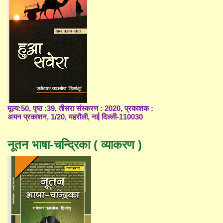
मूल्य:50, पृष्ठ :39, तीसरा संस्करण : 2020, प्रकाशक :
अयन प्रकाशन, 1/20, महरौली, नई दिल्ली-110030
नूतन भाषा-चन्द्रिका ( व्याकरण )