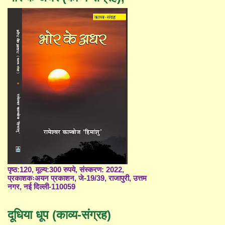
पृष्ठ:120, मूल्य:300 रुपये, संस्करण: 2022,
प्रकाशकःअयन प्रकाशन, जे-19/39, राजापुरी, उत्तम
नगर, नई दिल्ली-110059
दूधिया धूप (काव्य-संग्रह)