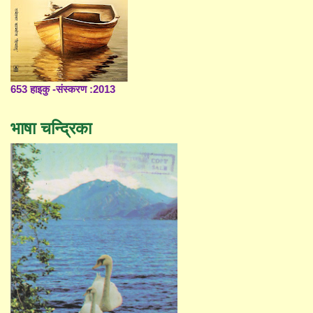
653 हाइकु -संस्करण :2013
भाषा चन्द्रिका