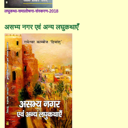
लघुकथा-समालोचना-संस्करण-2018
असभ्य नगर एवं अन्य लघुकथाएँ