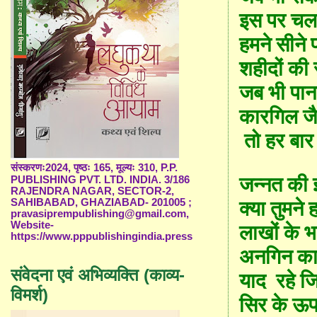
इस पर चलन
हमने सीने 
शहीदों की 
जब भी पाना
कारगिल
ज
तो
हर बार
संस्करणः2024, पृष्ठः 165, मूल्यः 310, P.P.
जन्नत की 
PUBLISHING PVT. LTD. INDIA. 3/186
RAJENDRA NAGAR, SECTOR-2,
SAHIBABAD, GHAZIABAD- 201005 ;
क्या तुमने 
pravasiprempublishing@gmail.com,
Website-
लाखों के भ
https://www.pppublishingindia.press
अनगिन क
संवेदना एवं अभिव्यक्ति (काव्य-
याद
रहे ज
विमर्श)
सिर के ऊप