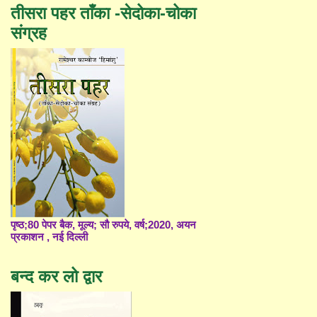
तीसरा पहर ताँका -सेदोका-चोका
संग्रह
पृष्ठ;80 पेपर बैक, मूल्य; सौ रुपये, वर्ष;2020, अयन
प्रकाशन , नई दिल्ली
बन्द कर लो द्वार