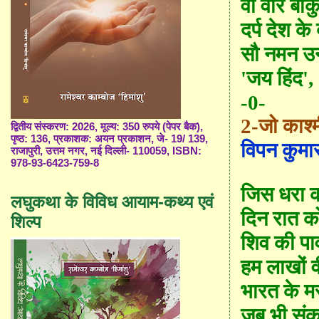
वो वीर बाँक
दर्प देश क
सौ नमन उन
'
जय हिंद
',
-0-
2-
जो काश्
द्वितीय संस्करण: 2026, मूल्य: 350 रुपये (पेपर बैक),
पृष्ठ: 136, प्रकाशक: अयन प्रकाशन, जे- 19/ 139,
विपन कुमा
राजापुरी, उत्तम नगर, नई दिल्ली- 110059, ISBN:
978-93-6423-759-8
जिस धरा की
लघुकथा के विविध आयाम-कथ्य एवं
दिन रात को
शिल्प
शिव की पाव
हम लाखों व
भारत के म
जब भी संकट