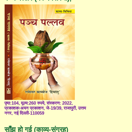
पृष्ठ:104, मूल्य:260 रुपये, संस्करण: 2022,
प्रकाशकःअयन प्रकाशन, जे-19/39, राजापुरी, उत्तम
नगर, नई दिल्ली-110059
साँझ हो गई (काव्य-संग्रह)