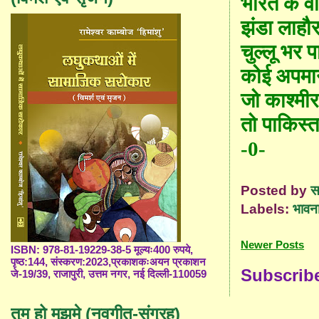
भारत के
व
झंडा लाहौ
चुल्लू भर प
कोई अपमान
जो काश्मी
तो पाकिस्त
-0-
Posted by
स
Labels:
भावना
Newer Posts
ISBN: 978-81-19229-38-5 मूल्यः400 रुपये,
पृष्ठ:144, संस्करण:2023,प्रकाशकःअयन प्रकाशन
Subscrib
जे-19/39, राजापुरी, उत्तम नगर, नई दिल्ली-110059
तुम हो मुझमे (नवगीत-संग्रह)