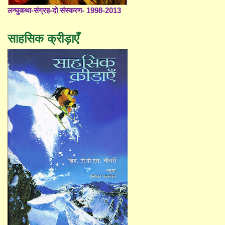
लग्घुकथा-संग्रह-दो संस्करण- 1998-2013
साहसिक क्रीड़ाएँ