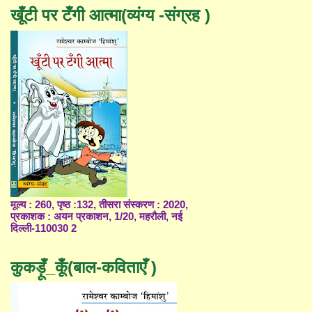
खूँटी पर टँगी आत्मा(व्यंग्य -संग्रह )
मूल्य : 260, पृष्ठ :132, तीसरा संस्करण : 2020,
प्रकाशक : अयन प्रकाशन, 1/20, महरौली, नई
दिल्ली-110030 2
कुकड़ूँ_कूँ(बाल-कविताएँ )