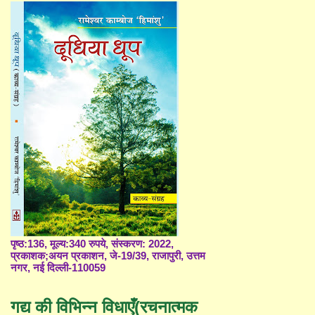
पृष्ठ:136, मूल्य:340 रुपये, संस्करण: 2022,
प्रकाशक;अयन प्रकाशन, जे-19/39, राजापुरी, उत्तम
नगर, नई दिल्ली-110059
गद्य की विभिन्न विधाएँ(रचनात्मक