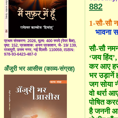
882
1-
सौ
-सौ
न
भावना स
प्रथम संस्करण: 2026, मूल्य: 400 रुपये (पेपर बैक),
पृष्ठ: 152, प्रकाशक: अयन प्रकाशन, जे- 19/ 139,
सौ
-सौ
नमन
राजापुरी, उत्तम नगर, नई दिल्ली- 110059, ISBN:
978-93-6423-487-0
‘
जय हिंद
’
कर आए हस्
अँजुरी भर आसीस (काव्य-संग्रह)
भर उड़ानें
जग सोया न
वो थर्रा 
पोषित करत
है जननी 