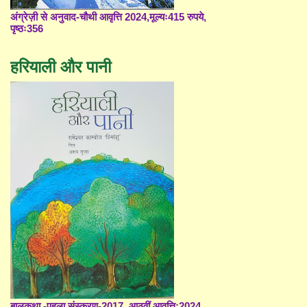
अंग्रेज़ी से अनुवाद-चौथी आवृत्ति 2024,मूल्यः415 रुपये,
पृष्ठः356
हरियाली और पानी
बालकथा -पहला संस्करण-2017, आठवीं आवृत्ति;2024,