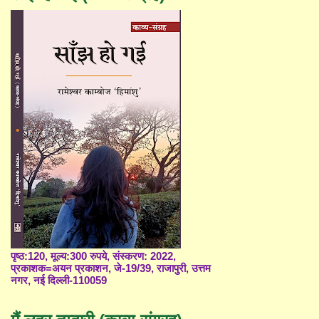
पृष्ठ:120, मूल्य:300 रुपये, संस्करण: 2022,
प्रकाशक=अयन प्रकाशन, जे-19/39, राजापुरी, उत्तम
नगर, नई दिल्ली-110059