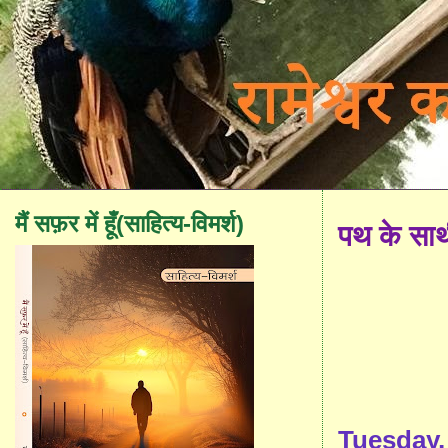
मैं सफ़र में हूँ(साहित्य-विमर्श)
पथ के सा
Tuesday,