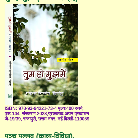
ISBN: 978-93-94221-73-4 मूल्यः400 रुपये,
पृष्ठ:144, संस्करण:2023,प्रकाशकःअयन प्रकाशन
जे-19/39, राजापुरी, उत्तम नगर, नई दिल्ली-110059
पञ्च पल्लव (काव्य-विविधा),