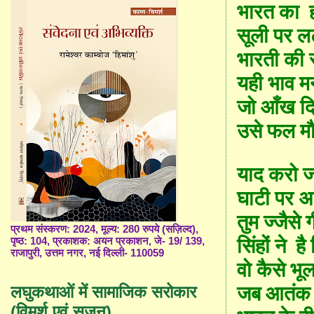
भारत का
सूली
पर
ल
भारती की स
यही भाव मन
जो
आँख द
उसे फल म
याद करो ज
घाटी पर
अ
तुम ज्जैसे
ग
प्रथम संस्करण: 2024, मूल्य: 280 रुपये (सज़िल्द),
सिं
हों
ने
है
पृष्ठ: 104, प्रकाशक: अयन प्रकाशन, जे- 19/ 139,
राजापुरी, उत्तम नगर, नई दिल्ली- 110059
वो
कैसे
भू
जब
आतंक 
लघुकथाओं में सामाजिक सरोकार
(विमर्श एवं सृजन)