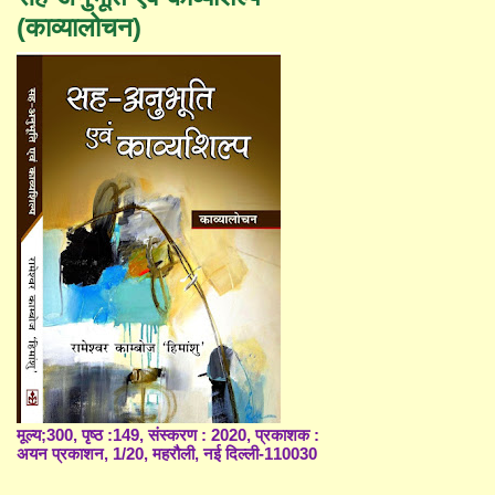
(काव्यालोचन)
मूल्य;300, पृष्ठ :149, संस्करण : 2020, प्रकाशक :
अयन प्रकाशन, 1/20, महरौली, नई दिल्ली-110030