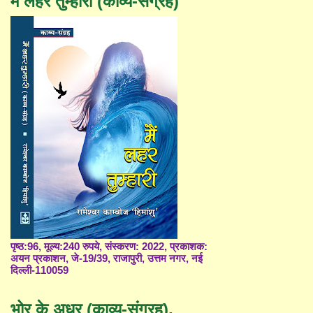
मैं लहर तुम्हारी (काव्य-संग्रह)
पृष्ठ:96, मूल्य:240 रुपये, संस्करण: 2022, प्रकाशक:
अयन प्रकाशन, जे-19/39, राजापुरी, उत्तम नगर, नई
दिल्ली-110059
भोर के अधर (काव्य-संग्रह),