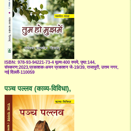
ISBN: 978-93-94221-73-4 मूल्यः400 रुपये, पृष्ठ:144,
संस्करण:2023,प्रकाशकःअयन प्रकाशन जे-19/39, राजापुरी, उत्तम नगर,
नई दिल्ली-110059
पञ्च पल्लव (काव्य-विविधा),