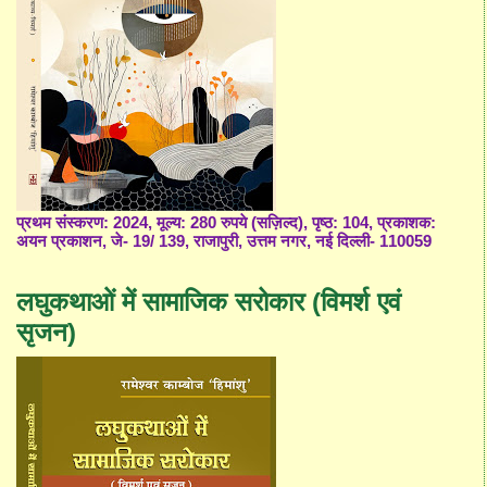
प्रथम संस्करण: 2024, मूल्य: 280 रुपये (सज़िल्द), पृष्ठ: 104, प्रकाशक:
अयन प्रकाशन, जे- 19/ 139, राजापुरी, उत्तम नगर, नई दिल्ली- 110059
लघुकथाओं में सामाजिक सरोकार (विमर्श एवं
सृजन)