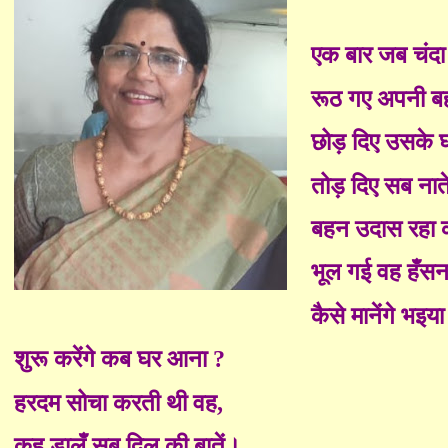
एक बार जब चंदा 
रूठ गए अपनी ब
छोड़ दि
ए
उसके घ
तोड़ दि
ए
सब नाते
बहन उदास रहा 
भूल गई वह हँसन
कैसे मानेंगे भइय
शुरू करेंगे कब घर आना ?
हरदम सोचा करती थी वह,
कह डालूँ सब दिल की बातें।