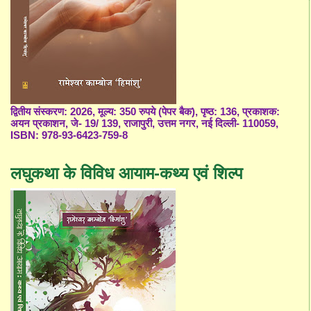
द्वितीय संस्करण: 2026, मूल्य: 350 रुपये (पेपर बैक), पृष्ठ: 136, प्रकाशक:
अयन प्रकाशन, जे- 19/ 139, राजापुरी, उत्तम नगर, नई दिल्ली- 110059,
ISBN: 978-93-6423-759-8
लघुकथा के विविध आयाम-कथ्य एवं शिल्प