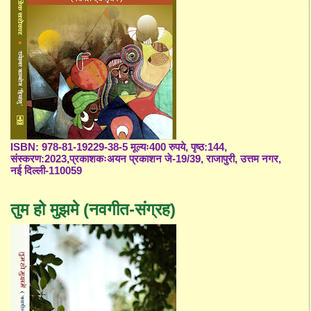
ISBN: 978-81-19229-38-5 मूल्यः400 रुपये, पृष्ठ:144,
संस्करण:2023,प्रकाशकःअयन प्रकाशन जे-19/39, राजापुरी, उत्तम नगर,
नई दिल्ली-110059
तुम हो मुझमे (नवगीत-संग्रह)