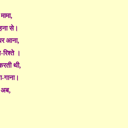
मामा,
हना से।
र आना,
-रिश्ते ।
करती थी,
ा-गाना।
ा अब,