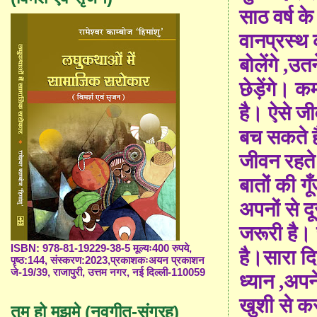
साठ वर्ष 
वानप्रस्थ 
बोलेंगे
,
उतन
छेड़ेंगे। क
है। ऐसे ज
बच सकते ह
जीवन रहते 
बातों की गू
अपनों से द
जरूरी है।
ISBN: 978-81-19229-38-5 मूल्यः400 रुपये,
है।सारा द
पृष्ठ:144, संस्करण:2023,प्रकाशकःअयन प्रकाशन
जे-19/39, राजापुरी, उत्तम नगर, नई दिल्ली-110059
ध्यान
,
अपन
खुशी से कर
तुम हो मुझमे (नवगीत-संग्रह)