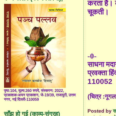
करता है। क
चूकती।
-0-
साधना मदा
प्रवक्ता हिं
110052
पृष्ठ:104, मूल्य:260 रुपये, संस्करण: 2022,
(चित्र :गूगल
प्रकाशकःअयन प्रकाशन, जे-19/39, राजापुरी, उत्तम
नगर, नई दिल्ली-110059
Posted by
स
साँझ हो गई (काव्य-संग्रह)