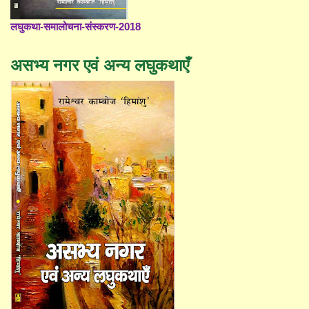
लघुकथा-समालोचना-संस्करण-2018
असभ्य नगर एवं अन्य लघुकथाएँ