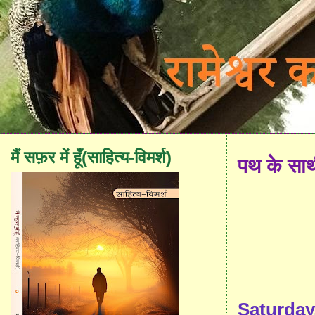
मैं सफ़र में हूँ(साहित्य-विमर्श)
पथ के सा
Saturday