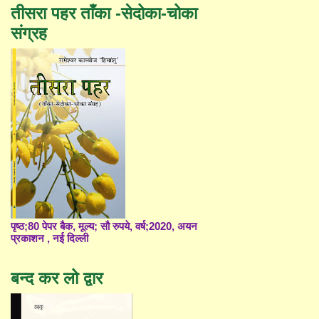
तीसरा पहर ताँका -सेदोका-चोका
संग्रह
पृष्ठ;80 पेपर बैक, मूल्य; सौ रुपये, वर्ष;2020, अयन
प्रकाशन , नई दिल्ली
बन्द कर लो द्वार