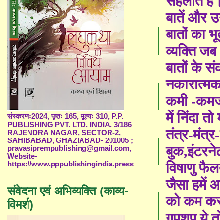
सहलातें है
बातें और उ
बातों का भ
व्यक्ति ज
बातों के स
नकारात्मकत
कमी
-
कमजो
में निंदा 
संस्करणः2024, पृष्ठः 165, मूल्यः 310, P.P.
PUBLISHING PVT. LTD. INDIA. 3/186
तंत्र-मंत्र
RAJENDRA NAGAR, SECTOR-2,
SAHIBABAD, GHAZIABAD- 201005 ;
बुक
,
इंटरने
pravasiprempublishing@gmail.com,
Website-
विषा
णु फैल
https://www.pppublishingindia.press
जैसा हमें 
संवेदना एवं अभिव्यक्ति (काव्य-
को कम कर 
विमर्श)
गपशप ये तो