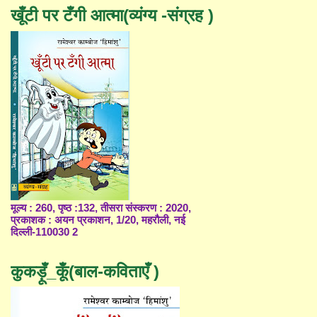
खूँटी पर टँगी आत्मा(व्यंग्य -संग्रह )
मूल्य : 260, पृष्ठ :132, तीसरा संस्करण : 2020,
प्रकाशक : अयन प्रकाशन, 1/20, महरौली, नई
दिल्ली-110030 2
कुकड़ूँ_कूँ(बाल-कविताएँ )