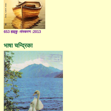
653 हाइकु -संस्करण :2013
भाषा चन्द्रिका