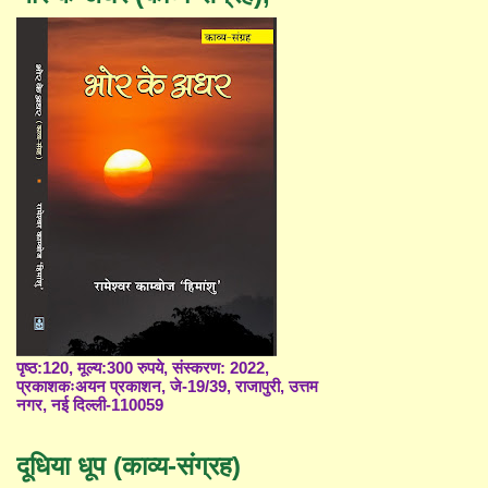
पृष्ठ:120, मूल्य:300 रुपये, संस्करण: 2022,
प्रकाशकःअयन प्रकाशन, जे-19/39, राजापुरी, उत्तम
नगर, नई दिल्ली-110059
दूधिया धूप (काव्य-संग्रह)