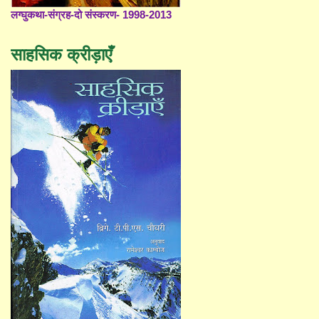
लग्घुकथा-संग्रह-दो संस्करण- 1998-2013
साहसिक क्रीड़ाएँ