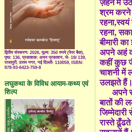
ज़हन में उठ
श्रम करने
रहना
,
स्वयं
रहना
,
सका
बीमारी का 
अपने अहं क
द्वितीय संस्करण: 2026, मूल्य: 350 रुपये (पेपर बैक),
पृष्ठ: 136, प्रकाशक: अयन प्रकाशन, जे- 19/ 139,
कहीं कुछ ज
राजापुरी, उत्तम नगर, नई दिल्ली- 110059, ISBN:
978-93-6423-759-8
चाशनी
में
ल
उलझते हैं
लघुकथा के विविध आयाम-कथ्य एवं
शिल्प
अपने साथ 
बातों की 
जिम्मेदारी 
रास्ते ढूँ