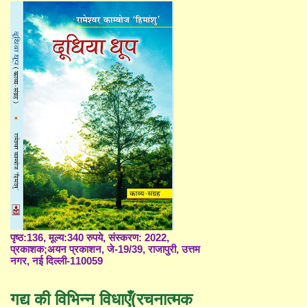
पृष्ठ:136, मूल्य:340 रुपये, संस्करण: 2022,
प्रकाशक;अयन प्रकाशन, जे-19/39, राजापुरी, उत्तम
नगर, नई दिल्ली-110059
गद्य की विभिन्न विधाएँ(रचनात्मक