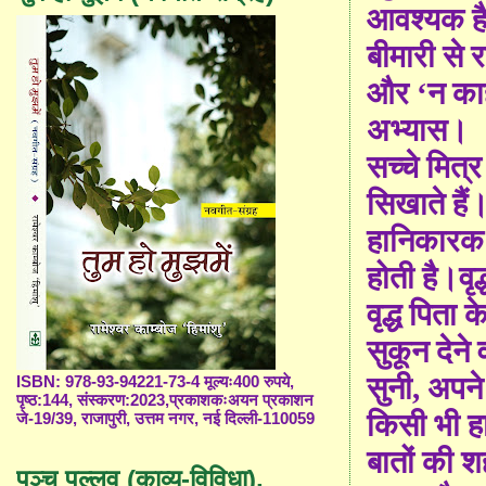
आवश्यक ह
बीमारी से
और
‘
न काह
अभ्यास।
सच्चे मित्र
सिखाते हैं
हानिकारक 
होती है।वृ
वृद्ध पिता 
सु
कून देने 
सुनी
,
अपने
ISBN: 978-93-94221-73-4 मूल्यः400 रुपये,
पृष्ठ:144, संस्करण:2023,प्रकाशकःअयन प्रकाशन
किसी भी हा
जे-19/39, राजापुरी, उत्तम नगर, नई दिल्ली-110059
बातों की श
पञ्च पल्लव (काव्य-विविधा),