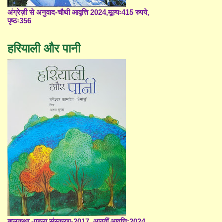
अंग्रेज़ी से अनुवाद-चौथी आवृत्ति 2024,मूल्यः415 रुपये,
पृष्ठः356
हरियाली और पानी
बालकथा -पहला संस्करण-2017, आठवीं आवृत्ति;2024,