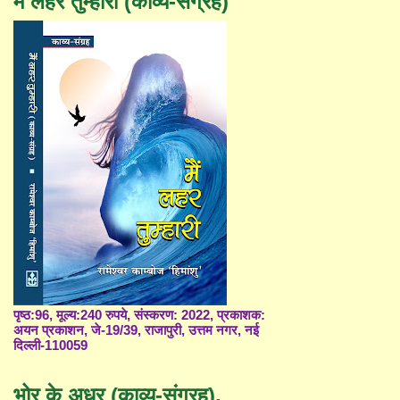
मैं लहर तुम्हारी (काव्य-संग्रह)
पृष्ठ:96, मूल्य:240 रुपये, संस्करण: 2022, प्रकाशक:
अयन प्रकाशन, जे-19/39, राजापुरी, उत्तम नगर, नई
दिल्ली-110059
भोर के अधर (काव्य-संग्रह),