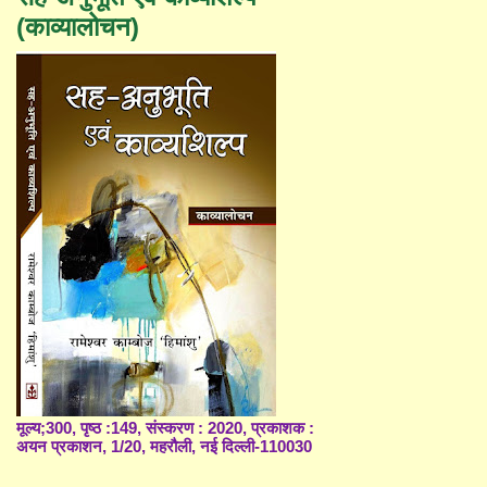
(काव्यालोचन)
मूल्य;300, पृष्ठ :149, संस्करण : 2020, प्रकाशक :
अयन प्रकाशन, 1/20, महरौली, नई दिल्ली-110030