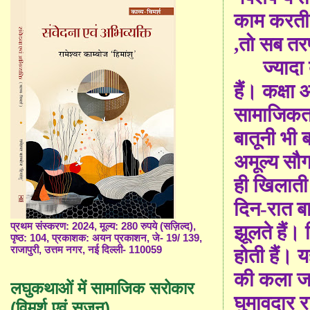
काम करती ह
,
तो सब तर
ज्यादा बा
हैं। कक्षा 
सामाजिकता 
बातूनी भी 
अमूल्य सौग
ही खिलाती
दिन
-
रात ब
प्रथम संस्करण: 2024, मूल्य: 280 रुपये (सज़िल्द),
झूलते हैं।
पृष्ठ: 104, प्रकाशक: अयन प्रकाशन, जे- 19/ 139,
राजापुरी, उत्तम नगर, नई दिल्ली- 110059
होती हैं। 
की कला ज
लघुकथाओं में सामाजिक सरोकार
घुमावदार र
(विमर्श एवं सृजन)