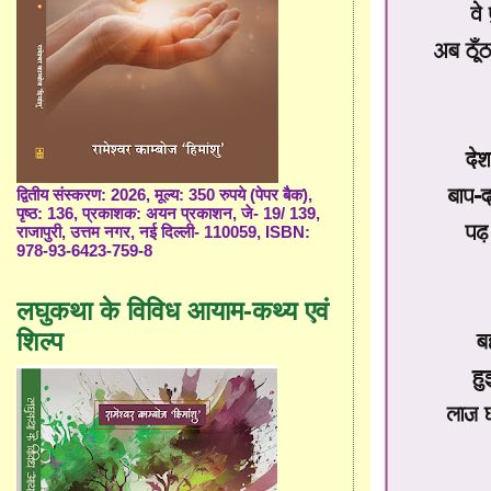
द्वितीय संस्करण: 2026, मूल्य: 350 रुपये (पेपर बैक),
पृष्ठ: 136, प्रकाशक: अयन प्रकाशन, जे- 19/ 139,
राजापुरी, उत्तम नगर, नई दिल्ली- 110059, ISBN:
978-93-6423-759-8
लघुकथा के विविध आयाम-कथ्य एवं
शिल्प