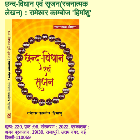
छन्द-विधान एवं सृजन(रचनात्मक
लेखन) : रामेश्वर काम्बोज 'हिमांशु'
मूल्य: 220, पृष्ठ :96, संस्करण : 2022, प्रकाशक :
अयन प्रकाशन, 19/39, राजापुरी, उत्तम नगर, नई
दिल्ली-110059