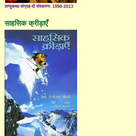
लग्घुकथा-संग्रह-दो संस्करण- 1998-2013
साहसिक क्रीड़ाएँ