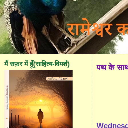
मैं सफ़र में हूँ(साहित्य-विमर्श)
पथ के सा
Wednesda