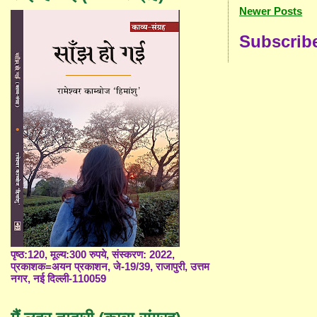
Newer Posts
Subscrib
पृष्ठ:120, मूल्य:300 रुपये, संस्करण: 2022,
प्रकाशक=अयन प्रकाशन, जे-19/39, राजापुरी, उत्तम
नगर, नई दिल्ली-110059