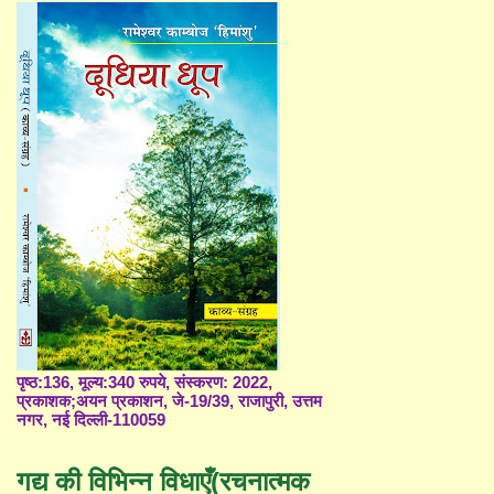
पृष्ठ:136, मूल्य:340 रुपये, संस्करण: 2022,
प्रकाशक;अयन प्रकाशन, जे-19/39, राजापुरी, उत्तम
नगर, नई दिल्ली-110059
गद्य की विभिन्न विधाएँ(रचनात्मक