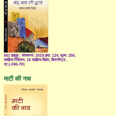
661 हाइकु ; संस्करण: 2019,पृष्ठ: 124, मूल्य: 250,
साहित्य निकेतन, 16 साहित्य विहार, बिजनौर(उ .
प्र.)-246-701
माटी की नाव