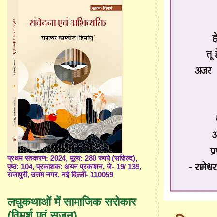
प्रथम संस्करण: 2024, मूल्य: 280 रुपये (सज़िल्द),
पृष्ठ: 104, प्रकाशक: अयन प्रकाशन, जे- 19/ 139,
राजापुरी, उत्तम नगर, नई दिल्ली- 110059
लघुकथाओं में सामाजिक सरोकार
(विमर्श एवं सृजन)