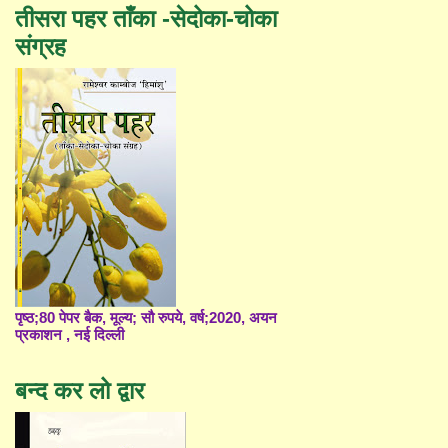
तीसरा पहर ताँका -सेदोका-चोका
संग्रह
पृष्ठ;80 पेपर बैक, मूल्य; सौ रुपये, वर्ष;2020, अयन
प्रकाशन , नई दिल्ली
बन्द कर लो द्वार