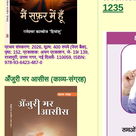
1235
प्रथम संस्करण: 2026, मूल्य: 400 रुपये (पेपर बैक),
पृष्ठ: 152, प्रकाशक: अयन प्रकाशन, जे- 19/ 139,
राजापुरी, उत्तम नगर, नई दिल्ली- 110059, ISBN:
978-93-6423-487-0
अँजुरी भर आसीस (काव्य-संग्रह)