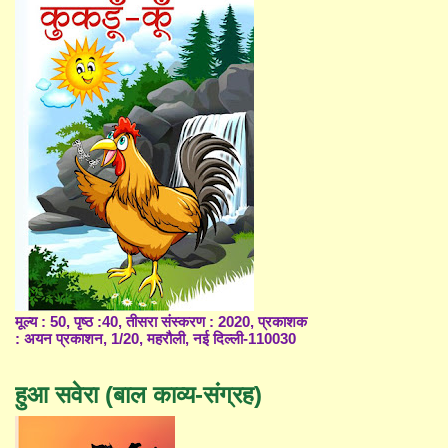
मूल्य : 50, पृष्ठ :40, तीसरा संस्करण : 2020, प्रकाशक
: अयन प्रकाशन, 1/20, महरौली, नई दिल्ली-110030
हुआ सवेरा (बाल काव्य-संग्रह)