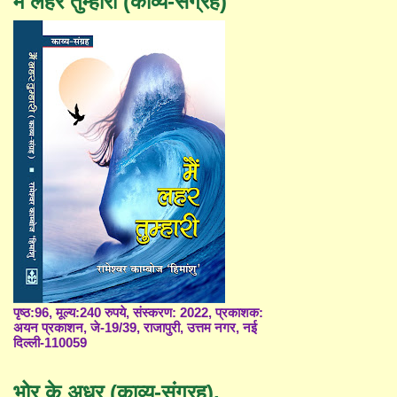
मैं लहर तुम्हारी (काव्य-संग्रह)
पृष्ठ:96, मूल्य:240 रुपये, संस्करण: 2022, प्रकाशक:
अयन प्रकाशन, जे-19/39, राजापुरी, उत्तम नगर, नई
दिल्ली-110059
भोर के अधर (काव्य-संग्रह),