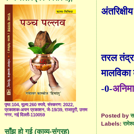
अंतरिक्षी
तरल तंद्र
मालविका 
-0-
अनिमा
पृष्ठ:104, मूल्य:260 रुपये, संस्करण: 2022,
प्रकाशकःअयन प्रकाशन, जे-19/39, राजापुरी, उत्तम
Posted by
स
नगर, नई दिल्ली-110059
Labels:
रामेश्
साँझ हो गई (काव्य-संग्रह)