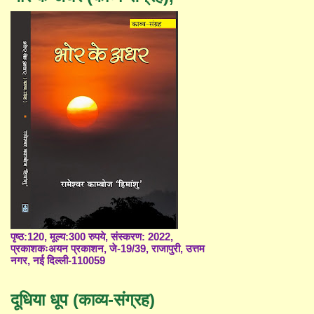
पृष्ठ:120, मूल्य:300 रुपये, संस्करण: 2022,
प्रकाशकःअयन प्रकाशन, जे-19/39, राजापुरी, उत्तम
नगर, नई दिल्ली-110059
दूधिया धूप (काव्य-संग्रह)