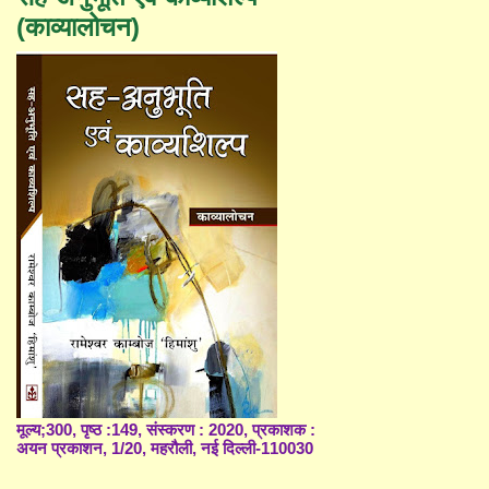
(काव्यालोचन)
मूल्य;300, पृष्ठ :149, संस्करण : 2020, प्रकाशक :
अयन प्रकाशन, 1/20, महरौली, नई दिल्ली-110030