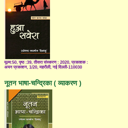
मूल्य:50, पृष्ठ :39, तीसरा संस्करण : 2020, प्रकाशक :
अयन प्रकाशन, 1/20, महरौली, नई दिल्ली-110030
नूतन भाषा-चन्द्रिका ( व्याकरण )