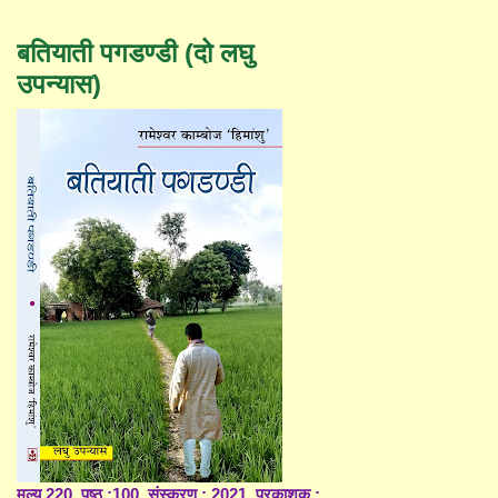
बतियाती पगडण्डी (दो लघु
उपन्यास)
मूल्य 220, पृष्ठ :100, संस्करण : 2021, प्रकाशक :