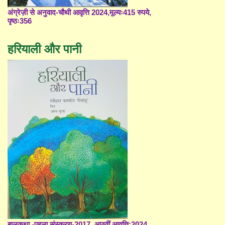
अंग्रेज़ी से अनुवाद-चौथी आवृत्ति 2024,मूल्यः415 रुपये,
पृष्ठः356
हरियाली और पानी
बालकथा -पहला संस्करण-2017, आठवीं आवृत्ति;2024,