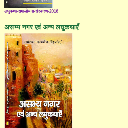
लघुकथा-समालोचना-संस्करण-2018
असभ्य नगर एवं अन्य लघुकथाएँ