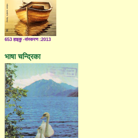
653 हाइकु -संस्करण :2013
भाषा चन्द्रिका