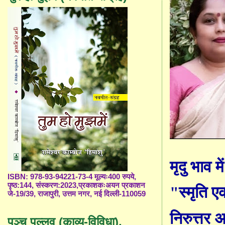
मृदु भाव म
ISBN: 978-93-94221-73-4 मूल्यः400 रुपये,
पृष्ठ:144, संस्करण:2023,प्रकाशकःअयन प्रकाशन
"
स्मृति ए
जे-19/39, राजापुरी, उत्तम नगर, नई दिल्ली-110059
निरुत्तर अ
पञ्च पल्लव (काव्य-विविधा),