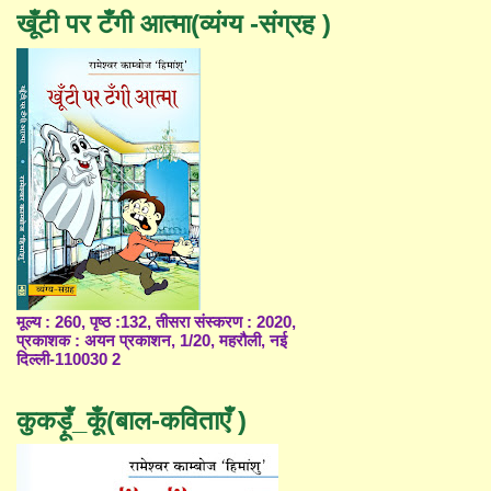
खूँटी पर टँगी आत्मा(व्यंग्य -संग्रह )
मूल्य : 260, पृष्ठ :132, तीसरा संस्करण : 2020,
प्रकाशक : अयन प्रकाशन, 1/20, महरौली, नई
दिल्ली-110030 2
कुकड़ूँ_कूँ(बाल-कविताएँ )