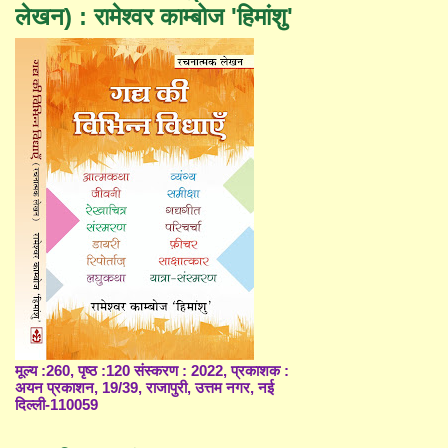
लेखन) : रामेश्वर काम्बोज 'हिमांशु'
मूल्य :260, पृष्ठ :120 संस्करण : 2022, प्रकाशक :
अयन प्रकाशन, 19/39, राजापुरी, उत्तम नगर, नई
दिल्ली-110059