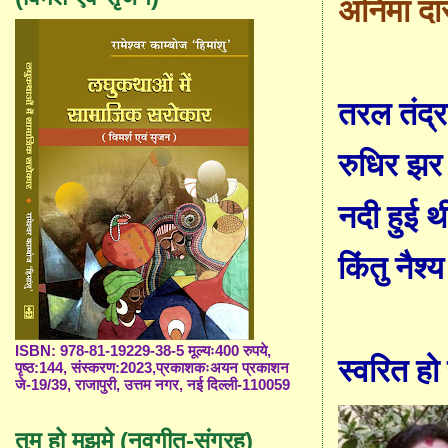
अनिमा द
तरल तंद्
रुधिर झर 
नदी हुई थ
किंतु नैश्
ISBN: 978-81-19229-38-5 मूल्यः400 रुपये,
स्वरित हो 
पृष्ठ:144, संस्करण:2023,प्रकाशकःअयन प्रकाशन
जे-19/39, राजापुरी, उत्तम नगर, नई दिल्ली-110059
तुम हो मुझमे (नवगीत-संग्रह)