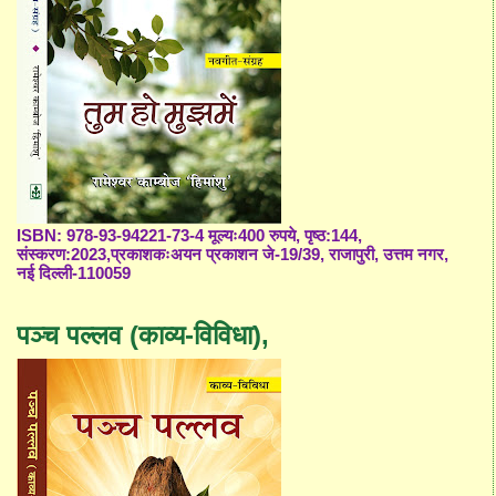
ISBN: 978-93-94221-73-4 मूल्यः400 रुपये, पृष्ठ:144,
संस्करण:2023,प्रकाशकःअयन प्रकाशन जे-19/39, राजापुरी, उत्तम नगर,
नई दिल्ली-110059
पञ्च पल्लव (काव्य-विविधा),