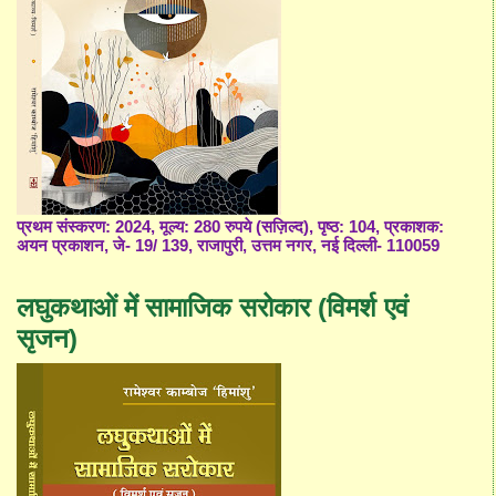
प्रथम संस्करण: 2024, मूल्य: 280 रुपये (सज़िल्द), पृष्ठ: 104, प्रकाशक:
अयन प्रकाशन, जे- 19/ 139, राजापुरी, उत्तम नगर, नई दिल्ली- 110059
लघुकथाओं में सामाजिक सरोकार (विमर्श एवं
सृजन)