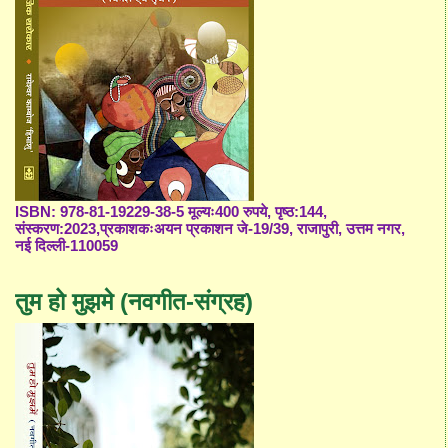
ISBN: 978-81-19229-38-5 मूल्यः400 रुपये, पृष्ठ:144,
संस्करण:2023,प्रकाशकःअयन प्रकाशन जे-19/39, राजापुरी, उत्तम नगर,
नई दिल्ली-110059
तुम हो मुझमे (नवगीत-संग्रह)