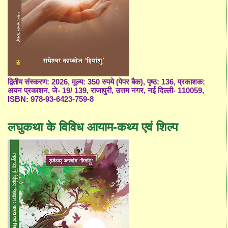
द्वितीय संस्करण: 2026, मूल्य: 350 रुपये (पेपर बैक), पृष्ठ: 136, प्रकाशक:
अयन प्रकाशन, जे- 19/ 139, राजापुरी, उत्तम नगर, नई दिल्ली- 110059,
ISBN: 978-93-6423-759-8
लघुकथा के विविध आयाम-कथ्य एवं शिल्प