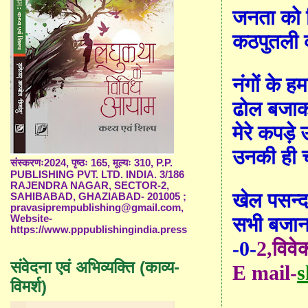
जनता को फ
कठपुतली 
नंगों के ह
ढोल बजाकर
मेरे कपड़े
उनकी ही 
संस्करणः2024, पृष्ठः 165, मूल्यः 310, P.P.
PUBLISHING PVT. LTD. INDIA. 3/186
RAJENDRA NAGAR, SECTOR-2,
खेल पसन्
SAHIBABAD, GHAZIABAD- 201005 ;
pravasiprempublishing@gmail.com,
सभी बजान
Website-
https://www.pppublishingindia.press
-0-
2,
विव
संवेदना एवं अभिव्यक्ति (काव्य-
E mail-
s
विमर्श)