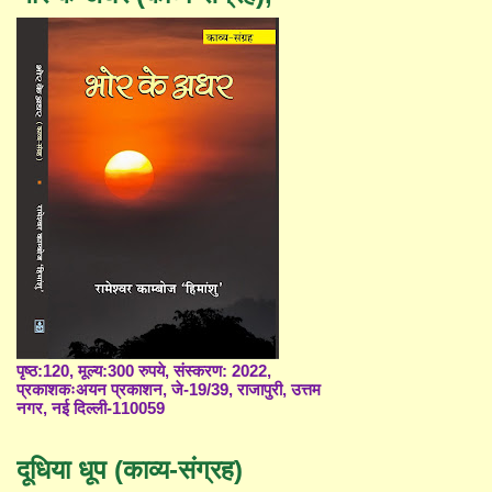
पृष्ठ:120, मूल्य:300 रुपये, संस्करण: 2022,
प्रकाशकःअयन प्रकाशन, जे-19/39, राजापुरी, उत्तम
नगर, नई दिल्ली-110059
दूधिया धूप (काव्य-संग्रह)