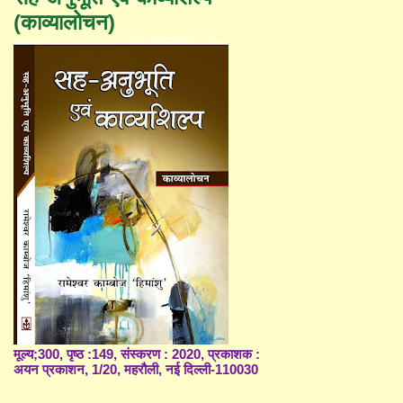
(काव्यालोचन)
मूल्य;300, पृष्ठ :149, संस्करण : 2020, प्रकाशक :
अयन प्रकाशन, 1/20, महरौली, नई दिल्ली-110030