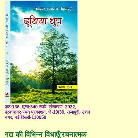
पृष्ठ:136, मूल्य:340 रुपये, संस्करण: 2022,
प्रकाशक;अयन प्रकाशन, जे-19/39, राजापुरी, उत्तम
नगर, नई दिल्ली-110059
गद्य की विभिन्न विधाएँ(रचनात्मक