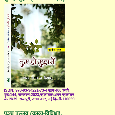
ISBN: 978-93-94221-73-4 मूल्यः400 रुपये,
पृष्ठ:144, संस्करण:2023,प्रकाशकःअयन प्रकाशन
जे-19/39, राजापुरी, उत्तम नगर, नई दिल्ली-110059
पञ्च पल्लव (काव्य-विविधा),