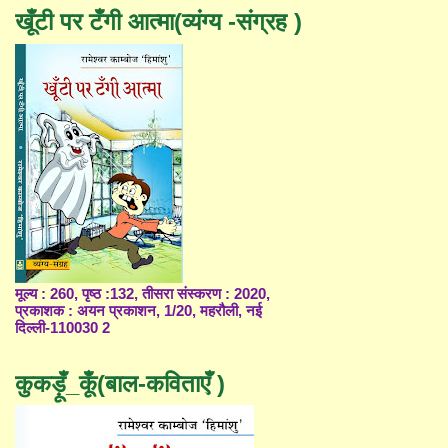
खूँटी पर टँगी आत्मा(व्यंग्य -संग्रह )
मूल्य : 260, पृष्ठ :132, तीसरा संस्करण : 2020,
प्रकाशक : अयन प्रकाशन, 1/20, महरौली, नई
दिल्ली-110030 2
कुकड़ूँ_कूँ(बाल-कविताएँ )