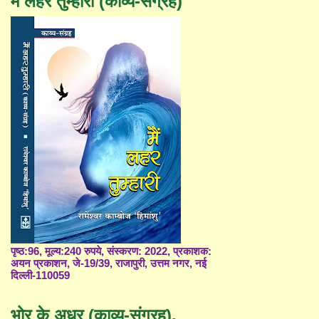
मैं लहर तुम्हारी (काव्य-संग्रह)
पृष्ठ:96, मूल्य:240 रुपये, संस्करण: 2022, प्रकाशक:
अयन प्रकाशन, जे-19/39, राजापुरी, उत्तम नगर, नई
दिल्ली-110059
भोर के अधर (काव्य-संग्रह),