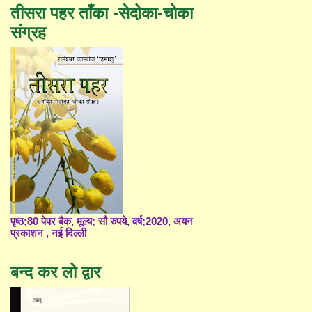
तीसरा पहर ताँका -सेदोका-चोका
संग्रह
पृष्ठ;80 पेपर बैक, मूल्य; सौ रुपये, वर्ष;2020, अयन
प्रकाशन , नई दिल्ली
बन्द कर लो द्वार