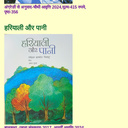
अंग्रेज़ी से अनुवाद-चौथी आवृत्ति 2024,मूल्यः415 रुपये,
पृष्ठः356
हरियाली और पानी
बालकथा -पहला संस्करण-2017, आठवीं आवृत्ति;2024,