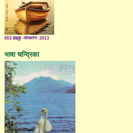
653 हाइकु -संस्करण :2013
भाषा चन्द्रिका