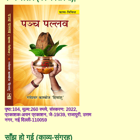
पृष्ठ:104, मूल्य:260 रुपये, संस्करण: 2022,
प्रकाशकःअयन प्रकाशन, जे-19/39, राजापुरी, उत्तम
नगर, नई दिल्ली-110059
साँझ हो गई (काव्य-संग्रह)