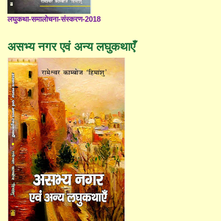
लघुकथा-समालोचना-संस्करण-2018
असभ्य नगर एवं अन्य लघुकथाएँ