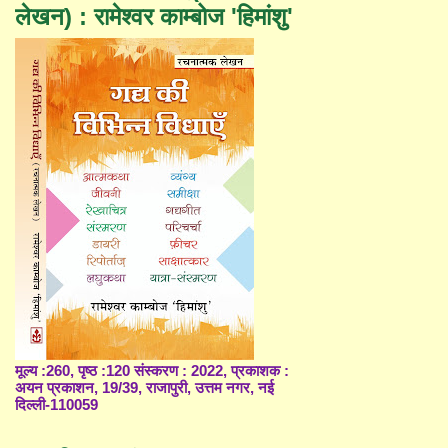
लेखन) : रामेश्वर काम्बोज 'हिमांशु'
मूल्य :260, पृष्ठ :120 संस्करण : 2022, प्रकाशक :
अयन प्रकाशन, 19/39, राजापुरी, उत्तम नगर, नई
दिल्ली-110059