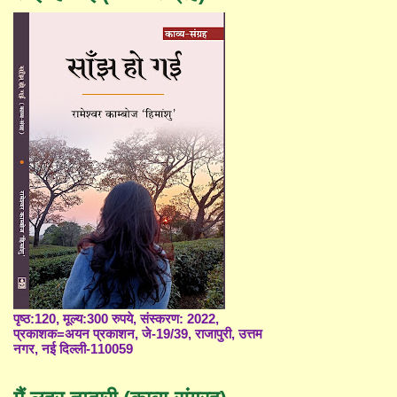
पृष्ठ:120, मूल्य:300 रुपये, संस्करण: 2022,
प्रकाशक=अयन प्रकाशन, जे-19/39, राजापुरी, उत्तम
नगर, नई दिल्ली-110059