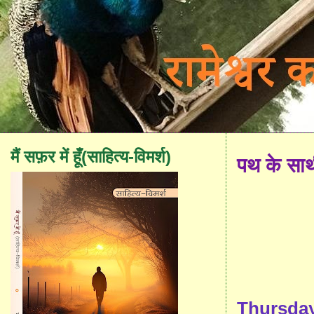
मैं सफ़र में हूँ(साहित्य-विमर्श)
पथ के सा
Thursday