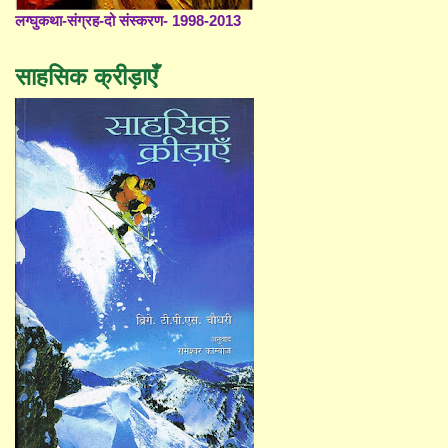
लग्घुकथा-संग्रह-दो संस्करण- 1998-2013
साहसिक क्रीड़ाएँ