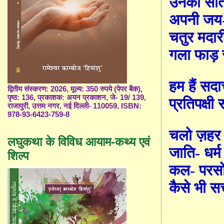
उनकी सात 
अपनी जय
चतुर मदार
गला फाड़ 
हम हैं सदा
द्वितीय संस्करण: 2026, मूल्य: 350 रुपये (पेपर बैक),
पृष्ठ: 136, प्रकाशक: अयन प्रकाशन, जे- 19/ 139,
प्रतिपक्ष
राजापुरी, उत्तम नगर, नई दिल्ली- 110059, ISBN:
978-93-6423-759-8
चलो
ज़
हर
लघुकथा के विविध आयाम-कथ्य एवं
जाति
-
धर्म
शिल्प
कल
-
परसो 
कैसे भी सत