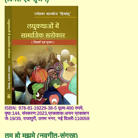
ISBN: 978-81-19229-38-5 मूल्यः400 रुपये,
पृष्ठ:144, संस्करण:2023,प्रकाशकःअयन प्रकाशन
जे-19/39, राजापुरी, उत्तम नगर, नई दिल्ली-110059
तुम हो मुझमे (नवगीत-संग्रह)