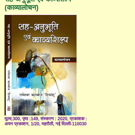
(काव्यालोचन)
मूल्य;300, पृष्ठ :149, संस्करण : 2020, प्रकाशक :
अयन प्रकाशन, 1/20, महरौली, नई दिल्ली-110030