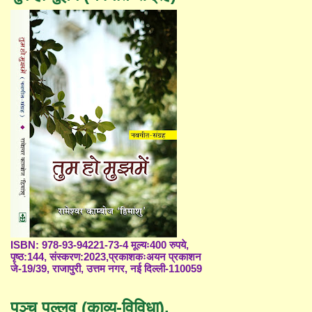
ISBN: 978-93-94221-73-4 मूल्यः400 रुपये,
पृष्ठ:144, संस्करण:2023,प्रकाशकःअयन प्रकाशन
जे-19/39, राजापुरी, उत्तम नगर, नई दिल्ली-110059
पञ्च पल्लव (काव्य-विविधा),