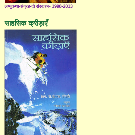
लग्घुकथा-संग्रह-दो संस्करण- 1998-2013
साहसिक क्रीड़ाएँ