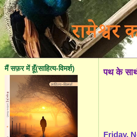
मैं सफ़र में हूँ(साहित्य-विमर्श)
पथ के सा
Friday, 