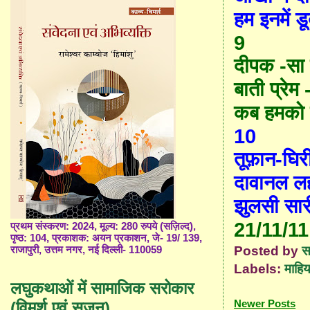
हम इनमें ड
9
दीपक -सा
बाती प्रेम 
कब हमको 
10
तूफ़ान-घिर
दावानल ल
झुलसी सार
21/11/11
प्रथम संस्करण: 2024, मूल्य: 280 रुपये (सज़िल्द),
पृष्ठ: 104, प्रकाशक: अयन प्रकाशन, जे- 19/ 139,
Posted by
स
राजापुरी, उत्तम नगर, नई दिल्ली- 110059
Labels:
माहिय
लघुकथाओं में सामाजिक सरोकार
Newer Posts
(विमर्श एवं सृजन)