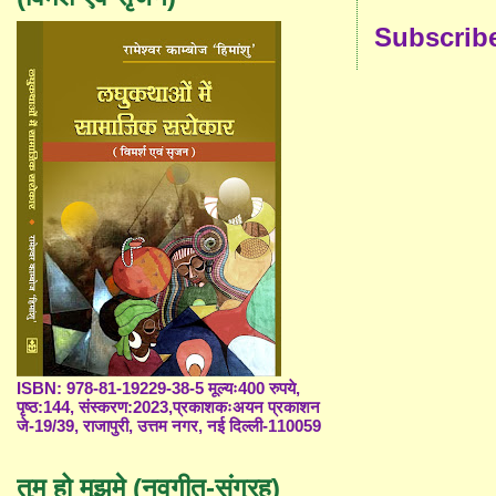
Subscrib
ISBN: 978-81-19229-38-5 मूल्यः400 रुपये,
पृष्ठ:144, संस्करण:2023,प्रकाशकःअयन प्रकाशन
जे-19/39, राजापुरी, उत्तम नगर, नई दिल्ली-110059
तुम हो मुझमे (नवगीत-संग्रह)