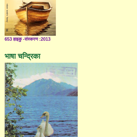
653 हाइकु -संस्करण :2013
भाषा चन्द्रिका