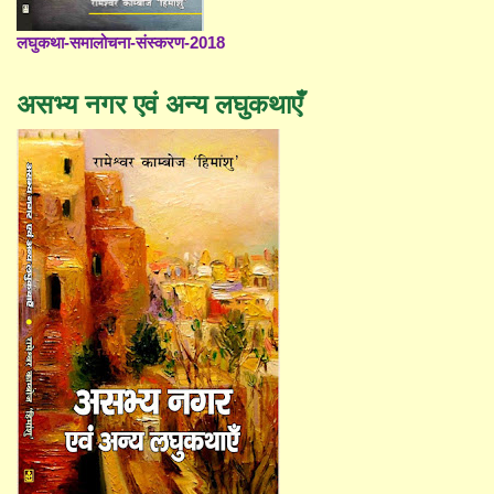
लघुकथा-समालोचना-संस्करण-2018
असभ्य नगर एवं अन्य लघुकथाएँ