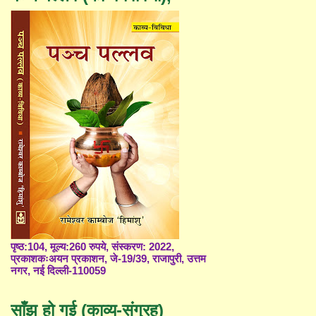
पृष्ठ:104, मूल्य:260 रुपये, संस्करण: 2022,
प्रकाशकःअयन प्रकाशन, जे-19/39, राजापुरी, उत्तम
नगर, नई दिल्ली-110059
साँझ हो गई (काव्य-संग्रह)