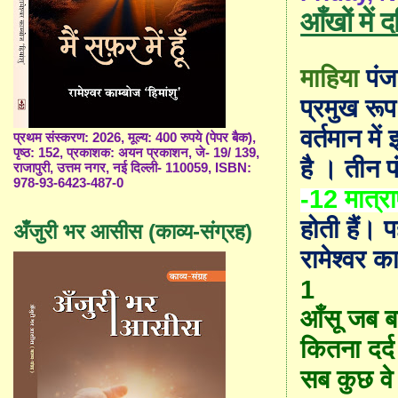
आँखों में 
माहिया
पंजा
प्रमुख रूप 
वर्तमान मे
प्रथम संस्करण: 2026, मूल्य: 400 रुपये (पेपर बैक),
पृष्ठ: 152, प्रकाशक: अयन प्रकाशन, जे- 19/ 139,
है । तीन पं
राजापुरी, उत्तम नगर, नई दिल्ली- 110059, ISBN:
978-93-6423-487-0
-12 मात्राए
होती हैं। 
अँजुरी भर आसीस (काव्य-संग्रह)
रामेश्वर का
1
आँसू जब बह
कितना दर्द
सब कुछ वे 