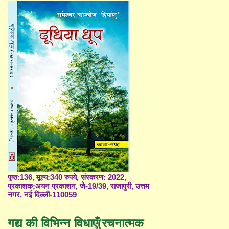
पृष्ठ:136, मूल्य:340 रुपये, संस्करण: 2022,
प्रकाशक;अयन प्रकाशन, जे-19/39, राजापुरी, उत्तम
नगर, नई दिल्ली-110059
गद्य की विभिन्न विधाएँ(रचनात्मक