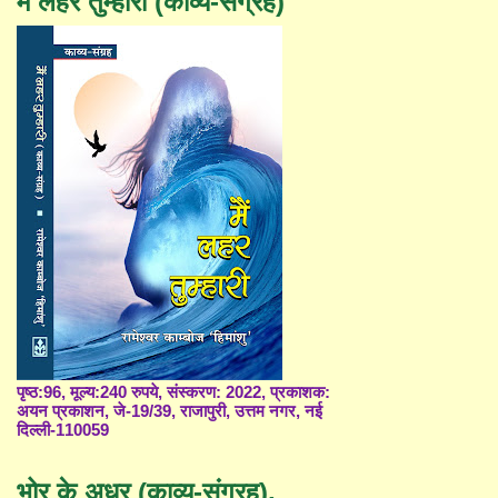
मैं लहर तुम्हारी (काव्य-संग्रह)
पृष्ठ:96, मूल्य:240 रुपये, संस्करण: 2022, प्रकाशक:
अयन प्रकाशन, जे-19/39, राजापुरी, उत्तम नगर, नई
दिल्ली-110059
भोर के अधर (काव्य-संग्रह),