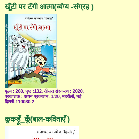
खूँटी पर टँगी आत्मा(व्यंग्य -संग्रह )
मूल्य : 260, पृष्ठ :132, तीसरा संस्करण : 2020,
प्रकाशक : अयन प्रकाशन, 1/20, महरौली, नई
दिल्ली-110030 2
कुकड़ूँ_कूँ(बाल-कविताएँ )