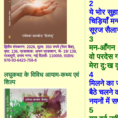
2
ये भोर सुहा
चिड़ियाँ मन्त
सूरज सैला
3
मन-आँगन स
द्वितीय संस्करण: 2026, मूल्य: 350 रुपये (पेपर बैक),
पृष्ठ: 136, प्रकाशक: अयन प्रकाशन, जे- 19/ 139,
वो परदेस 
राजापुरी, उत्तम नगर, नई दिल्ली- 110059, ISBN:
978-93-6423-759-8
मेरा दु:ख द
4
लघुकथा के विविध आयाम-कथ्य एवं
शिल्प
मिलने का 
बैठे चलने 
नयनों में 
5