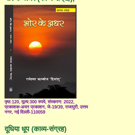
पृष्ठ:120, मूल्य:300 रुपये, संस्करण: 2022,
प्रकाशकःअयन प्रकाशन, जे-19/39, राजापुरी, उत्तम
नगर, नई दिल्ली-110059
दूधिया धूप (काव्य-संग्रह)