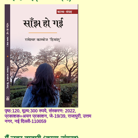
पृष्ठ:120, मूल्य:300 रुपये, संस्करण: 2022,
प्रकाशक=अयन प्रकाशन, जे-19/39, राजापुरी, उत्तम
नगर, नई दिल्ली-110059