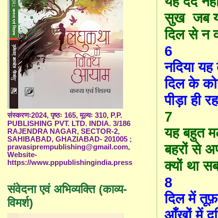
यह दर्द नही
सुख जब या
दिल से न
6
नदिया यह 
दिल के कोने
पीड़ा ही र
7
संस्करणः2024, पृष्ठः 165, मूल्यः 310, P.P.
PUBLISHING PVT. LTD. INDIA. 3/186
यह बहुत म
RAJENDRA NAGAR, SECTOR-2,
SAHIBABAD, GHAZIABAD- 201005 ;
बहरों से अ
pravasiprempublishing@gmail.com,
Website-
क्यों था 
https://www.pppublishingindia.press
8
संवेदना एवं अभिव्यक्ति (काव्य-
दिल में तूफ
विमर्श)
आँखों में द