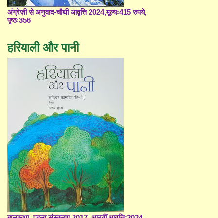
अंग्रेज़ी से अनुवाद-चौथी आवृत्ति 2024,मूल्यः415 रुपये,
पृष्ठः356
हरियाली और पानी
बालकथा -पहला संस्करण-2017, आठवीं आवृत्ति;2024,