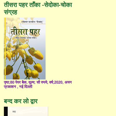
तीसरा पहर ताँका -सेदोका-चोका
संग्रह
पृष्ठ;80 पेपर बैक, मूल्य; सौ रुपये, वर्ष;2020, अयन
प्रकाशन , नई दिल्ली
बन्द कर लो द्वार