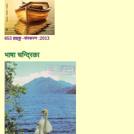
653 हाइकु -संस्करण :2013
भाषा चन्द्रिका