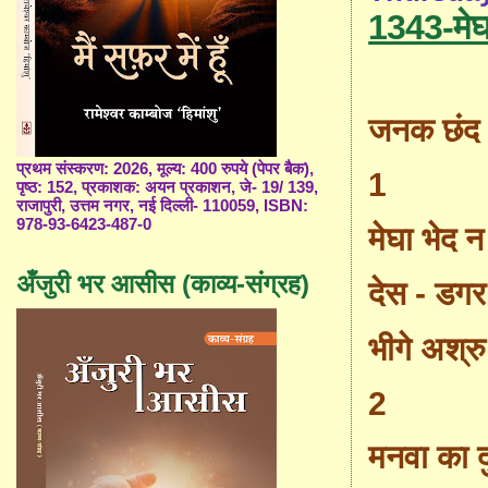
1343-मेघा
जनक छंद
प्रथम संस्करण: 2026, मूल्य: 400 रुपये (पेपर बैक),
1
पृष्ठ: 152, प्रकाशक: अयन प्रकाशन, जे- 19/ 139,
राजापुरी, उत्तम नगर, नई दिल्ली- 110059, ISBN:
978-93-6423-487-0
मेघा भेद न
अँजुरी भर आसीस (काव्य-संग्रह)
देस - डग
भीगे अश्रु
2
मनवा का द