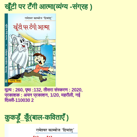
खूँटी पर टँगी आत्मा(व्यंग्य -संग्रह )
मूल्य : 260, पृष्ठ :132, तीसरा संस्करण : 2020,
प्रकाशक : अयन प्रकाशन, 1/20, महरौली, नई
दिल्ली-110030 2
कुकड़ूँ_कूँ(बाल-कविताएँ )