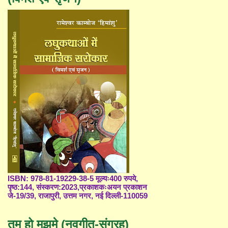
ISBN: 978-81-19229-38-5 मूल्यः400 रुपये,
पृष्ठ:144, संस्करण:2023,प्रकाशकःअयन प्रकाशन
जे-19/39, राजापुरी, उत्तम नगर, नई दिल्ली-110059
तुम हो मुझमे (नवगीत-संग्रह)