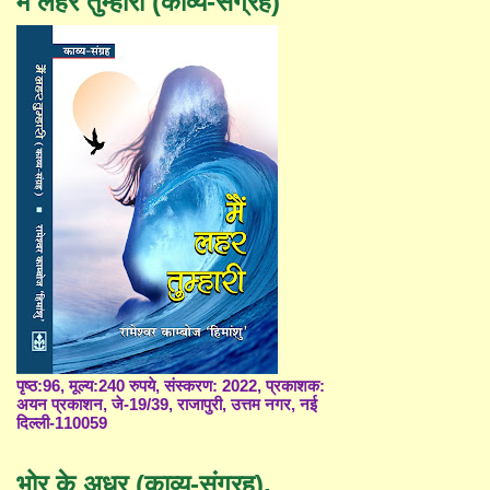
मैं लहर तुम्हारी (काव्य-संग्रह)
पृष्ठ:96, मूल्य:240 रुपये, संस्करण: 2022, प्रकाशक:
अयन प्रकाशन, जे-19/39, राजापुरी, उत्तम नगर, नई
दिल्ली-110059
भोर के अधर (काव्य-संग्रह),