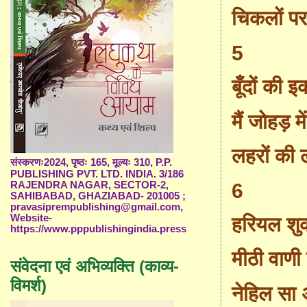
चिकलों प
5
बूँदों की 
मैं जोहड़ म
लहरों की 
संस्करणः2024, पृष्ठः 165, मूल्यः 310, P.P.
PUBLISHING PVT. LTD. INDIA. 3/186
6
RAJENDRA NAGAR, SECTOR-2,
SAHIBABAD, GHAZIABAD- 201005 ;
pravasiprempublishing@gmail.com,
Website-
हरियल शु
https://www.pppublishingindia.press
मीठी वाणी क
संवेदना एवं अभिव्यक्ति (काव्य-
विमर्श)
नेहिल सा 