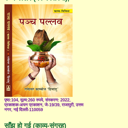
पृष्ठ:104, मूल्य:260 रुपये, संस्करण: 2022,
प्रकाशकःअयन प्रकाशन, जे-19/39, राजापुरी, उत्तम
नगर, नई दिल्ली-110059
साँझ हो गई (काव्य-संग्रह)