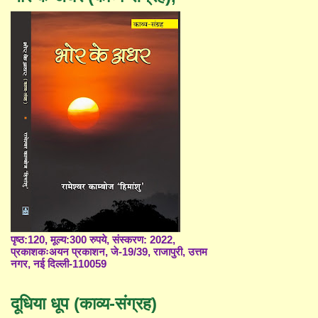
पृष्ठ:120, मूल्य:300 रुपये, संस्करण: 2022,
प्रकाशकःअयन प्रकाशन, जे-19/39, राजापुरी, उत्तम
नगर, नई दिल्ली-110059
दूधिया धूप (काव्य-संग्रह)