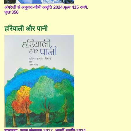
अंग्रेज़ी से अनुवाद-चौथी आवृत्ति 2024,मूल्यः415 रुपये,
पृष्ठः356
हरियाली और पानी
बालकथा -पहला संस्करण-2017, आठवीं आवृत्ति;2024,