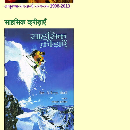
लग्घुकथा-संग्रह-दो संस्करण- 1998-2013
साहसिक क्रीड़ाएँ