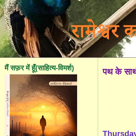
मैं सफ़र में हूँ(साहित्य-विमर्श)
पथ के सा
Thursday