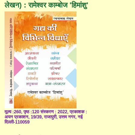
लेखन) : रामेश्वर काम्बोज 'हिमांशु'
मूल्य :260, पृष्ठ :120 संस्करण : 2022, प्रकाशक :
अयन प्रकाशन, 19/39, राजापुरी, उत्तम नगर, नई
दिल्ली-110059