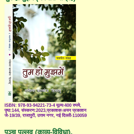
ISBN: 978-93-94221-73-4 मूल्यः400 रुपये,
पृष्ठ:144, संस्करण:2023,प्रकाशकःअयन प्रकाशन
जे-19/39, राजापुरी, उत्तम नगर, नई दिल्ली-110059
पञ्च पल्लव (काव्य-विविधा),