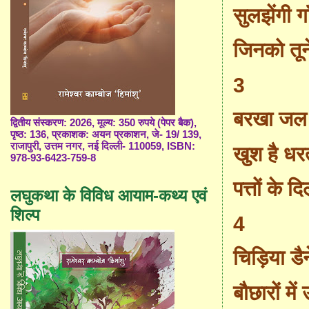
सुलझेंगी गा
जिन
को
तून
3
बरखा जल 
द्वितीय संस्करण: 2026, मूल्य: 350 रुपये (पेपर बैक),
पृष्ठ: 136, प्रकाशक: अयन प्रकाशन, जे- 19/ 139,
राजापुरी, उत्तम नगर, नई दिल्ली- 110059, ISBN:
खुश है धर
978-93-6423-759-8
पत्तों के 
लघुकथा के विविध आयाम-कथ्य एवं
शिल्प
4
चिड़िया डै
बौछारों में