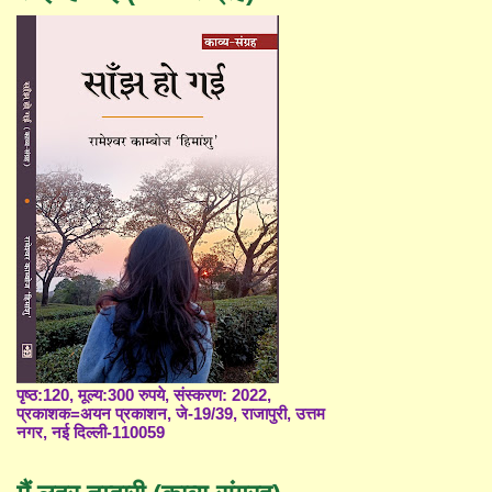
पृष्ठ:120, मूल्य:300 रुपये, संस्करण: 2022,
प्रकाशक=अयन प्रकाशन, जे-19/39, राजापुरी, उत्तम
नगर, नई दिल्ली-110059