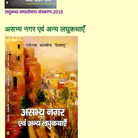
लघुकथा-समालोचना-संस्करण-2018
असभ्य नगर एवं अन्य लघुकथाएँ