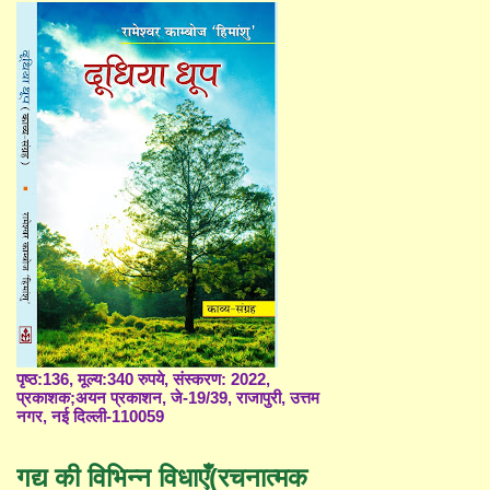
पृष्ठ:136, मूल्य:340 रुपये, संस्करण: 2022,
प्रकाशक;अयन प्रकाशन, जे-19/39, राजापुरी, उत्तम
नगर, नई दिल्ली-110059
गद्य की विभिन्न विधाएँ(रचनात्मक