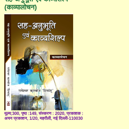
(काव्यालोचन)
मूल्य;300, पृष्ठ :149, संस्करण : 2020, प्रकाशक :
अयन प्रकाशन, 1/20, महरौली, नई दिल्ली-110030