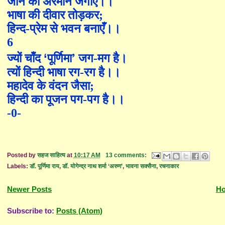
जीने का अरमान जगा
एँ
।।
भाषा की दीवार तोड़कर
;
हिन्द-प्रेम से भवन बना
एँ
।।
6
’
‘
ज्यों चाँद
पूर्णि
मा
जग-मग है।
त्यों हिन्दी भाषा रग-रग है।।
महादेव के वंदन जैसा
;
हिन्दी का पूजन पग-पग है।।
-0-
Posted by
सहज साहित्य
at
10:17 AM
13 comments:
Labels:
डॉ. पूर्णिमा राय
,
डॉ. योगेन्द्र नाथ शर्मा ‘अरुण’
,
भावना सक्सैना
,
रचनाकार
Newer Posts
H
Subscribe to:
Posts (Atom)