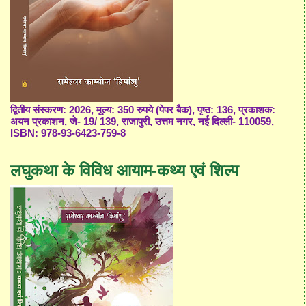
द्वितीय संस्करण: 2026, मूल्य: 350 रुपये (पेपर बैक), पृष्ठ: 136, प्रकाशक:
अयन प्रकाशन, जे- 19/ 139, राजापुरी, उत्तम नगर, नई दिल्ली- 110059,
ISBN: 978-93-6423-759-8
लघुकथा के विविध आयाम-कथ्य एवं शिल्प