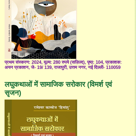
प्रथम संस्करण: 2024, मूल्य: 280 रुपये (सज़िल्द), पृष्ठ: 104, प्रकाशक:
अयन प्रकाशन, जे- 19/ 139, राजापुरी, उत्तम नगर, नई दिल्ली- 110059
लघुकथाओं में सामाजिक सरोकार (विमर्श एवं
सृजन)