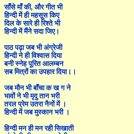
साँसे माँ की
, और
गीत
भी
हिन्दी
में
ही
महसूस किए
दिल के सारे ही रिश्ते
भी
हिन्दी
में
मैंने सदा
जिए।
पाठ पढ़ा जब भी अंग्रेजी
हिन्दी
ने
ही
विश्वास दिया
बनी स्नेह
पूरित
आल
म्ब
न
सब
मित्रों का उपहार दिया।।
जब
मौन भी
बाँ
चा क ख ग ने
भावों
ने भी
मृदु तान भरी
तरल प्रेम उतरा नैनों
में ।
हिन्दी
में
जब मुस्कान भरी ।
हिन्दी
मन
ही मन
रही सिखाती