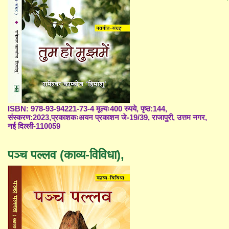
ISBN: 978-93-94221-73-4 मूल्यः400 रुपये, पृष्ठ:144,
संस्करण:2023,प्रकाशकःअयन प्रकाशन जे-19/39, राजापुरी, उत्तम नगर,
नई दिल्ली-110059
पञ्च पल्लव (काव्य-विविधा),