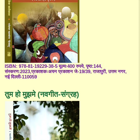
ISBN: 978-81-19229-38-5 मूल्यः400 रुपये, पृष्ठ:144,
संस्करण:2023,प्रकाशकःअयन प्रकाशन जे-19/39, राजापुरी, उत्तम नगर,
नई दिल्ली-110059
तुम हो मुझमे (नवगीत-संग्रह)