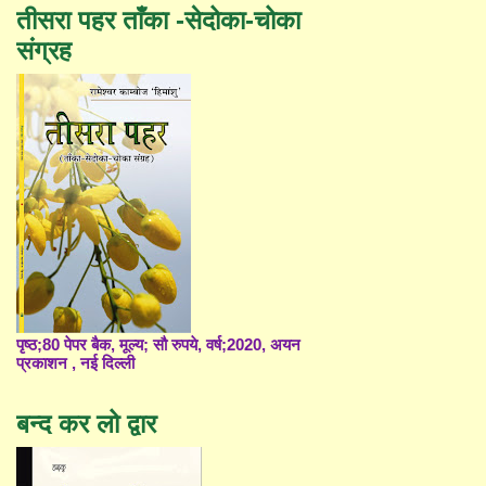
तीसरा पहर ताँका -सेदोका-चोका
संग्रह
पृष्ठ;80 पेपर बैक, मूल्य; सौ रुपये, वर्ष;2020, अयन
प्रकाशन , नई दिल्ली
बन्द कर लो द्वार