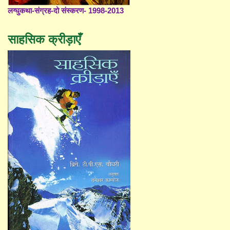
लग्घुकथा-संग्रह-दो संस्करण- 1998-2013
साहसिक क्रीड़ाएँ