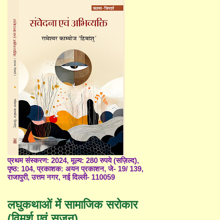
प्रथम संस्करण: 2024, मूल्य: 280 रुपये (सज़िल्द),
पृष्ठ: 104, प्रकाशक: अयन प्रकाशन, जे- 19/ 139,
राजापुरी, उत्तम नगर, नई दिल्ली- 110059
लघुकथाओं में सामाजिक सरोकार
(विमर्श एवं सृजन)