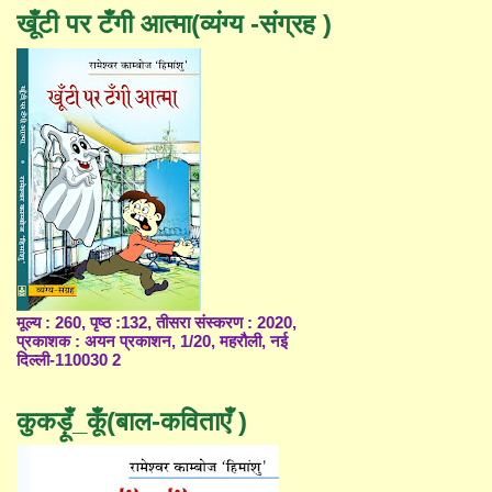
खूँटी पर टँगी आत्मा(व्यंग्य -संग्रह )
मूल्य : 260, पृष्ठ :132, तीसरा संस्करण : 2020,
प्रकाशक : अयन प्रकाशन, 1/20, महरौली, नई
दिल्ली-110030 2
कुकड़ूँ_कूँ(बाल-कविताएँ )