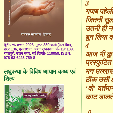
3
गजब पहेली
जितनी सुल
उतनी ही न
बुन लिया 
4
द्वितीय संस्करण: 2026, मूल्य: 350 रुपये (पेपर बैक),
पृष्ठ: 136, प्रकाशक: अयन प्रकाशन, जे- 19/ 139,
आज भी कुछ
राजापुरी, उत्तम नगर, नई दिल्ली- 110059, ISBN:
978-93-6423-759-8
प्र
स्फु
टित 
मन उ
ल्ला
स
लघुकथा के विविध आयाम-कथ्य एवं
शिल्प
ठीक उसी क
‘
वो
’
वर्तमा
काट डालते ह
-0-