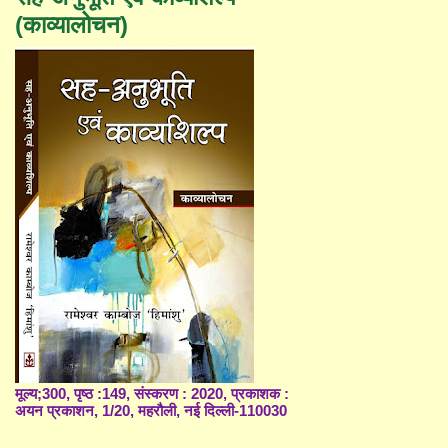
(काव्यालोचन)
मूल्य;300, पृष्ठ :149, संस्करण : 2020, प्रकाशक :
अयन प्रकाशन, 1/20, महरौली, नई दिल्ली-110030