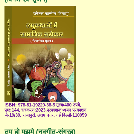
ISBN: 978-81-19229-38-5 मूल्यः400 रुपये,
पृष्ठ:144, संस्करण:2023,प्रकाशकःअयन प्रकाशन
जे-19/39, राजापुरी, उत्तम नगर, नई दिल्ली-110059
तुम हो मुझमे (नवगीत-संग्रह)