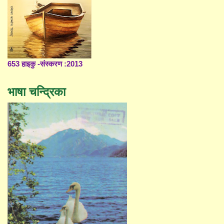
653 हाइकु -संस्करण :2013
भाषा चन्द्रिका