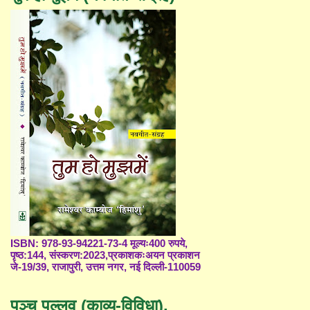
ISBN: 978-93-94221-73-4 मूल्यः400 रुपये,
पृष्ठ:144, संस्करण:2023,प्रकाशकःअयन प्रकाशन
जे-19/39, राजापुरी, उत्तम नगर, नई दिल्ली-110059
पञ्च पल्लव (काव्य-विविधा),