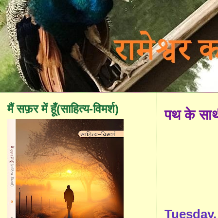
मैं सफ़र में हूँ(साहित्य-विमर्श)
पथ के सा
Tuesday,