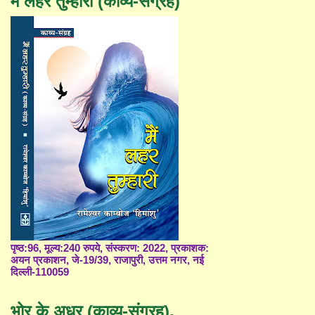
मैं लहर तुम्हारी (काव्य-संग्रह)
पृष्ठ:96, मूल्य:240 रुपये, संस्करण: 2022, प्रकाशक:
अयन प्रकाशन, जे-19/39, राजापुरी, उत्तम नगर, नई
दिल्ली-110059
भोर के अधर (काव्य-संग्रह),