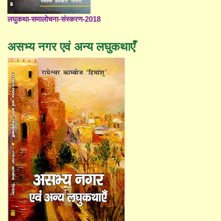
लघुकथा-समालोचना-संस्करण-2018
असभ्य नगर एवं अन्य लघुकथाएँ