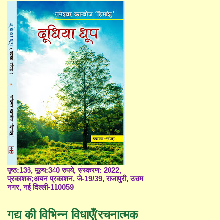
पृष्ठ:136, मूल्य:340 रुपये, संस्करण: 2022,
प्रकाशक;अयन प्रकाशन, जे-19/39, राजापुरी, उत्तम
नगर, नई दिल्ली-110059
गद्य की विभिन्न विधाएँ(रचनात्मक