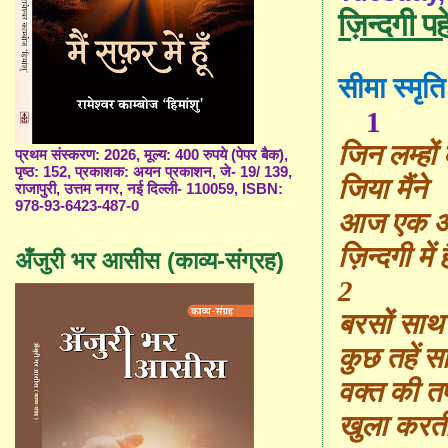
ज़िन्दगी पह
सीमा स्मृति
1
जिन ल
म्हों
प्रथम संस्करण: 2026, मूल्य: 400 रुपये (पेपर बैक),
पृष्ठ: 152, प्रकाशक: अयन प्रकाशन, जे- 19/ 139,
जिया मैंने
राजापुरी, उत्तम नगर, नई दिल्ली- 110059, ISBN:
978-93-6423-487-0
आज एक अ
ज़ि
न्द
गी में
अँजुरी भर आसीस (काव्य-संग्रह)
2
बरसों साथ
कुछ तहें स
वक्त
की तपन
खुला करती