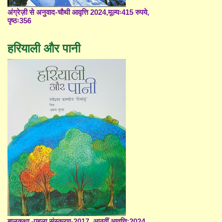
अंग्रेज़ी से अनुवाद-चौथी आवृत्ति 2024,मूल्यः415 रुपये,
पृष्ठः356
हरियाली और पानी
बालकथा -पहला संस्करण-2017, आठवीं आवृत्ति;2024,