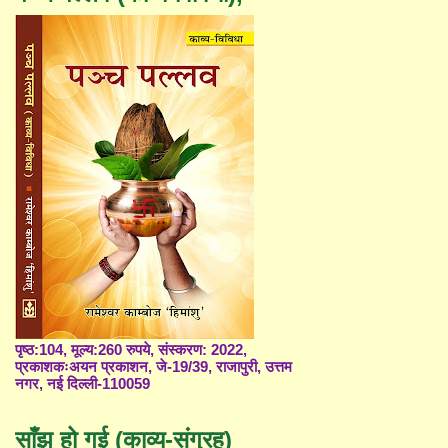
पृष्ठ:104, मूल्य:260 रुपये, संस्करण: 2022,
प्रकाशकःअयन प्रकाशन, जे-19/39, राजापुरी, उत्तम
नगर, नई दिल्ली-110059
साँझ हो गई (काव्य-संग्रह)