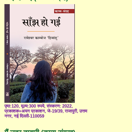
पृष्ठ:120, मूल्य:300 रुपये, संस्करण: 2022,
प्रकाशक=अयन प्रकाशन, जे-19/39, राजापुरी, उत्तम
नगर, नई दिल्ली-110059