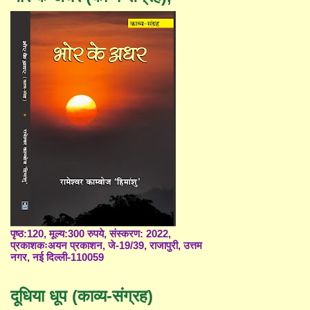
पृष्ठ:120, मूल्य:300 रुपये, संस्करण: 2022,
प्रकाशकःअयन प्रकाशन, जे-19/39, राजापुरी, उत्तम
नगर, नई दिल्ली-110059
दूधिया धूप (काव्य-संग्रह)