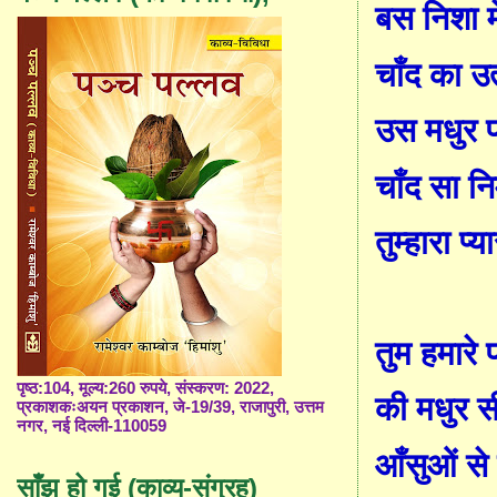
बस निशा मे
चाँद का उत
उस मधुर प
चाँद सा न
तुम्हारा प्य
तुम हमारे 
पृष्ठ:104, मूल्य:260 रुपये, संस्करण: 2022,
की मधुर स
प्रकाशकःअयन प्रकाशन, जे-19/39, राजापुरी, उत्तम
नगर, नई दिल्ली-110059
आँसुओं से
साँझ हो गई (काव्य-संग्रह)