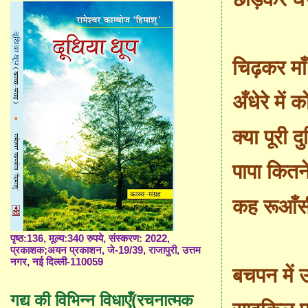
चिढ़कर मा
अँधेरे में
क्या पूरी द
पापा कितन
कह रूआँसी
पृष्ठ:136, मूल्य:340 रुपये, संस्करण: 2022,
प्रकाशक;अयन प्रकाशन, जे-19/39, राजापुरी, उत्तम
नगर, नई दिल्ली-110059
बचपन में उ
गद्य की विभिन्न विधाएँ(रचनात्मक