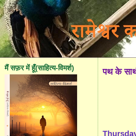
मैं सफ़र में हूँ(साहित्य-विमर्श)
पथ के सा
Thursday