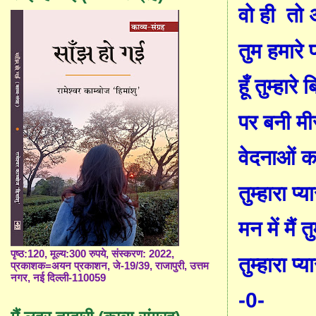
वो ही
तो
तुम हमारे 
हूँ तुम्हारे
पर बनी मीर
वेदनाओं क
तुम्हारा प्य
मन में मैं 
पृष्ठ:120, मूल्य:300 रुपये, संस्करण: 2022,
तुम्हारा प्य
प्रकाशक=अयन प्रकाशन, जे-19/39, राजापुरी, उत्तम
नगर, नई दिल्ली-110059
-0-