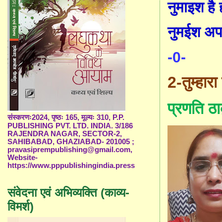
नुमा
इ
श है 
नुम
ई
श अप
-0-
2-तु
म्हारा
प्रणति ठा
संस्करणः2024, पृष्ठः 165, मूल्यः 310, P.P.
PUBLISHING PVT. LTD. INDIA. 3/186
RAJENDRA NAGAR, SECTOR-2,
SAHIBABAD, GHAZIABAD- 201005 ;
pravasiprempublishing@gmail.com,
Website-
https://www.pppublishingindia.press
संवेदना एवं अभिव्यक्ति (काव्य-
विमर्श)