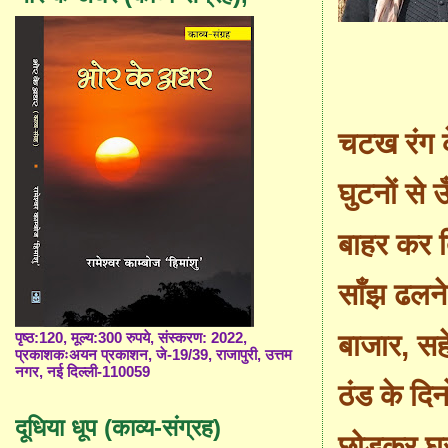
चटख रंग क
घुटनों से 
बाहर कर द
साँझ ढलने
बाजार
,
सह
पृष्ठ:120, मूल्य:300 रुपये, संस्करण: 2022,
प्रकाशकःअयन प्रकाशन, जे-19/39, राजापुरी, उत्तम
नगर, नई दिल्ली-110059
ठंड के दिन
दूधिया धूप (काव्य-संग्रह)
छोड़कर घ