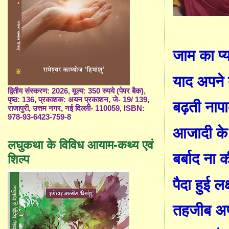
जाम का प्
याद अपने 
द्वितीय संस्करण: 2026, मूल्य: 350 रुपये (पेपर बैक),
पृष्ठ: 136, प्रकाशक: अयन प्रकाशन, जे- 19/ 139,
बढ़
ती
नापा
राजापुरी, उत्तम नगर, नई दिल्ली- 110059, ISBN:
978-93-6423-759-8
आजादी के
लघुकथा के विविध आयाम-कथ्य एवं
बर्बाद ना
क
शिल्प
पैदा हुई लक्
तहजीब अप