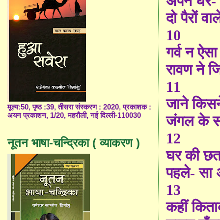
अपने घर- स
दो पैरों वा
10
गर्व न ऐसा
रावण ने जि
11
जाने किसन
मूल्य:50, पृष्ठ :39, तीसरा संस्करण : 2020, प्रकाशक :
अयन प्रकाशन, 1/20, महरौली, नई दिल्ली-110030
जंगल के स
12
नूतन भाषा-चन्द्रिका ( व्याकरण )
घर की छत
पहले- सा
13
कहीं किताबों