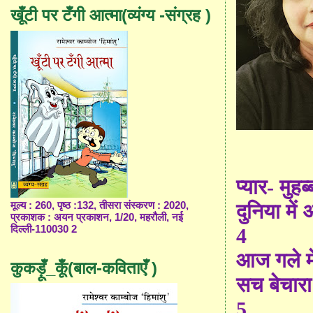
खूँटी पर टँगी आत्मा(व्यंग्य -संग्रह )
प्यार- मुहब
मूल्य : 260, पृष्ठ :132, तीसरा संस्करण : 2020,
दुनिया मे
प्रकाशक : अयन प्रकाशन, 1/20, महरौली, नई
दिल्ली-110030 2
4
आज गले मे
कुकड़ूँ_कूँ(बाल-कविताएँ )
सच बेचार
5