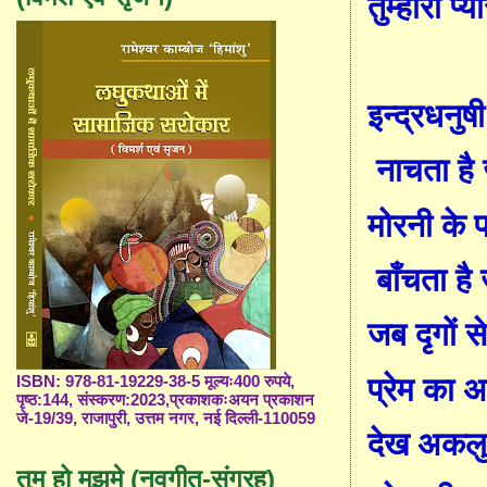
तुम्हारा प्य
इन्द्रधनुष
नाचता है
मोरनी के प
बाँचता है
जब दृगों स
प्रेम का अ
ISBN: 978-81-19229-38-5 मूल्यः400 रुपये,
पृष्ठ:144, संस्करण:2023,प्रकाशकःअयन प्रकाशन
जे-19/39, राजापुरी, उत्तम नगर, नई दिल्ली-110059
देख अकलु
तुम हो मुझमे (नवगीत-संग्रह)