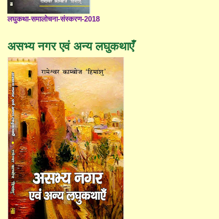
लघुकथा-समालोचना-संस्करण-2018
असभ्य नगर एवं अन्य लघुकथाएँ