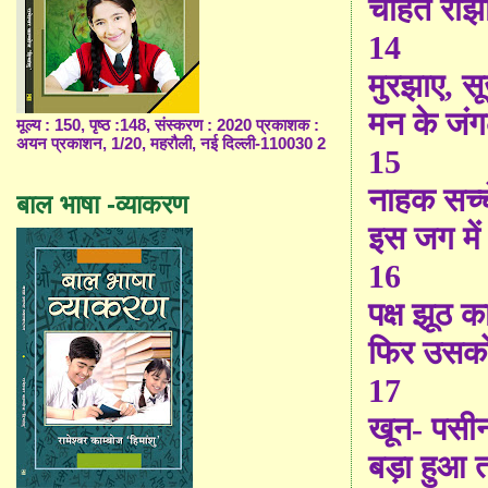
चाहत राँझ
14
मुरझाए
,
सू
मन के जंगल
मूल्य : 150, पृष्ठ :148, संस्करण : 2020 प्रकाशक :
अयन प्रकाशन, 1/20, महरौली, नई दिल्ली-110030 2
15
नाहक सच्चे
बाल भाषा -व्याकरण
इस जग मे
16
पक्ष झूठ क
फिर उसको
17
खून- पसी
बड़ा हुआ 