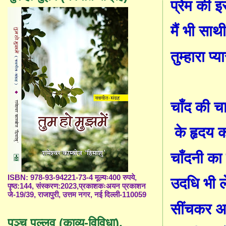
प्रेम की 
मैं भी साथी
तुम्हारा प्य
चाँद की च
के हृदय क
चाँदनी का 
ISBN: 978-93-94221-73-4 मूल्यः400 रुपये,
उदधि भी ले
पृष्ठ:144, संस्करण:2023,प्रकाशकःअयन प्रकाशन
जे-19/39, राजापुरी, उत्तम नगर, नई दिल्ली-110059
सींचकर अ
पञ्च पल्लव (काव्य-विविधा),