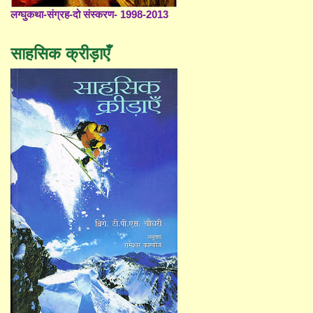
लग्घुकथा-संग्रह-दो संस्करण- 1998-2013
साहसिक क्रीड़ाएँ