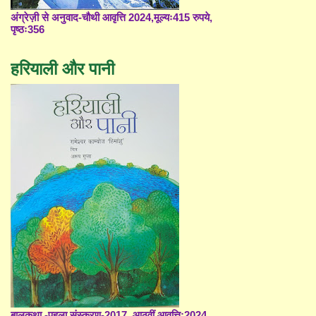
अंग्रेज़ी से अनुवाद-चौथी आवृत्ति 2024,मूल्यः415 रुपये,
पृष्ठः356
हरियाली और पानी
बालकथा -पहला संस्करण-2017, आठवीं आवृत्ति;2024,