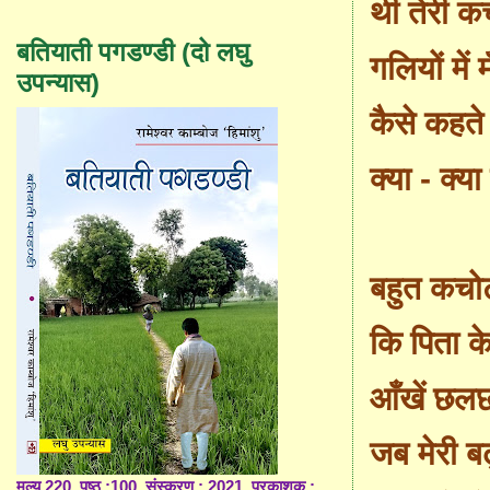
थी तेरी क
बतियाती पगडण्डी (दो लघु
गलियों में 
उपन्यास)
कैसे कहते
क्या - क्य
बहुत कचो
कि पिता क
आँखें छलछ
जब मेरी बढ
मूल्य 220, पृष्ठ :100, संस्करण : 2021, प्रकाशक :