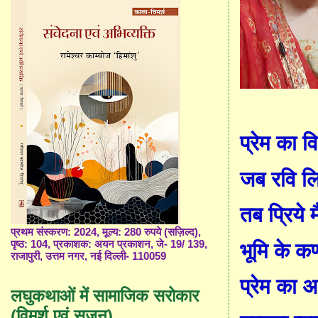
प्रेम का 
जब रवि लि
तब प्रिये 
प्रथम संस्करण: 2024, मूल्य: 280 रुपये (सज़िल्द),
पृष्ठ: 104, प्रकाशक: अयन प्रकाशन, जे- 19/ 139,
भूमि के क
राजापुरी, उत्तम नगर, नई दिल्ली- 110059
प्रेम का 
लघुकथाओं में सामाजिक सरोकार
(विमर्श एवं सृजन)