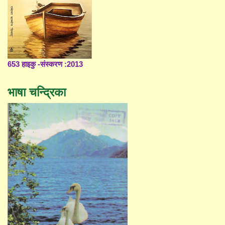
653 हाइकु -संस्करण :2013
भाषा चन्द्रिका