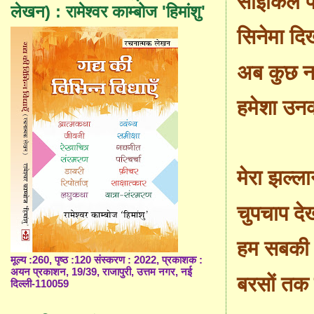
साइकिल प
लेखन) : रामेश्वर काम्बोज 'हिमांशु'
सिनेमा दि
अब कुछ नह
हमेशा उनक
मेरा झल्ल
चुपचाप दे
हम सबकी 
मूल्य :260, पृष्ठ :120 संस्करण : 2022, प्रकाशक :
अयन प्रकाशन, 19/39, राजापुरी, उत्तम नगर, नई
बरसों तक म
दिल्ली-110059