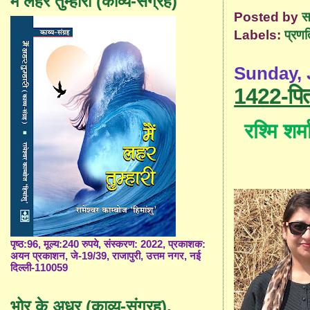
मैं लहर तुम्हारी (काव्य-संग्रह)
Posted by
स
Labels:
प्रणत
Sunday, 
1422-पिता
रश्मि शर्म
पृष्ठ:96, मूल्य:240 रुपये, संस्करण: 2022, प्रकाशक:
अयन प्रकाशन, जे-19/39, राजापुरी, उत्तम नगर, नई
दिल्ली-110059
भोर के अधर (काव्य-संग्रह),