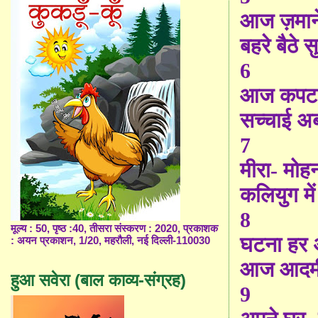
आज ज़माने
बहरे बैठे स
6
आज कपट क
सच्चाई अब
7
मीरा- मोह
कलियुग मे
8
मूल्य : 50, पृष्ठ :40, तीसरा संस्करण : 2020, प्रकाशक
घटना हर 
: अयन प्रकाशन, 1/20, महरौली, नई दिल्ली-110030
आज आदमी
हुआ सवेरा (बाल काव्य-संग्रह)
9