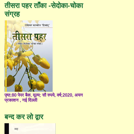
तीसरा पहर ताँका -सेदोका-चोका
संग्रह
पृष्ठ;80 पेपर बैक, मूल्य; सौ रुपये, वर्ष;2020, अयन
प्रकाशन , नई दिल्ली
बन्द कर लो द्वार