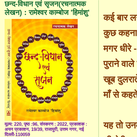
छन्द-विधान एवं सृजन(रचनात्मक
लेखन) : रामेश्वर काम्बोज 'हिमांशु'
कई बार ल
कुछ कहना 
मगर धीरे 
पुराने वाल
खूब दुलरात
माँ से कह
यह तो उनके
मूल्य: 220, पृष्ठ :96, संस्करण : 2022, प्रकाशक :
अयन प्रकाशन, 19/39, राजापुरी, उत्तम नगर, नई
दिल्ली-110059