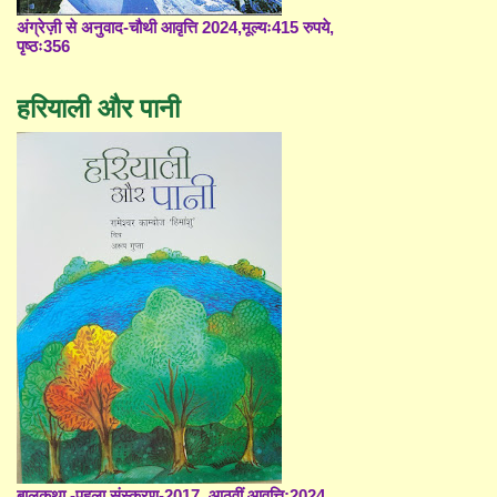
अंग्रेज़ी से अनुवाद-चौथी आवृत्ति 2024,मूल्यः415 रुपये,
पृष्ठः356
हरियाली और पानी
बालकथा -पहला संस्करण-2017, आठवीं आवृत्ति;2024,