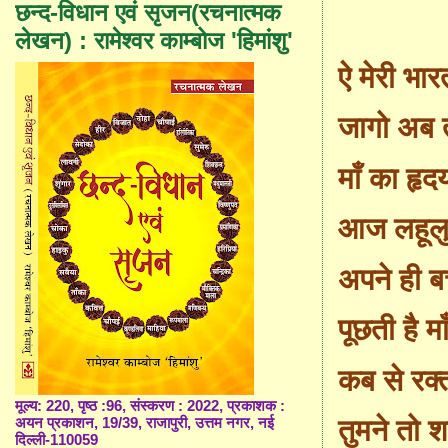
छन्द-विधान एवं सृजन(रचनात्मक
लेखन) : रामेश्वर काम्बोज 'हिमांशु'
ऐ मेरी भार
जागो अब 
माँ का
हृ
दय
आज लहूलुहा
अपने ही बच्
पूछती है मा
कब से रक्
मूल्य: 220, पृष्ठ :96, संस्करण : 2022, प्रकाशक :
तुमने तो श
अयन प्रकाशन, 19/39, राजापुरी, उत्तम नगर, नई
दिल्ली-110059