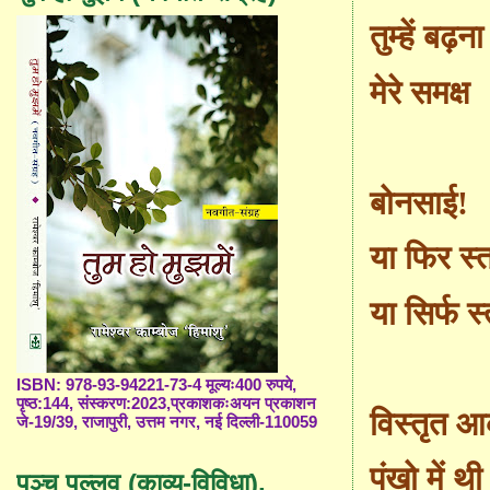
तुम्हें बढ़ना
मेरे समक्ष
बोनसाई!
या फिर स्त
या सिर्फ स्
ISBN: 978-93-94221-73-4 मूल्यः400 रुपये,
पृष्ठ:144, संस्करण:2023,प्रकाशकःअयन प्रकाशन
विस्तृत आ
जे-19/39, राजापुरी, उत्तम नगर, नई दिल्ली-110059
पंखो में थी
पञ्च पल्लव (काव्य-विविधा),