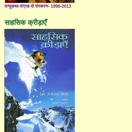
लग्घुकथा-संग्रह-दो संस्करण- 1998-2013
साहसिक क्रीड़ाएँ