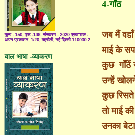
4-
गाँठ
जब मैं वहा
मूल्य : 150, पृष्ठ :148, संस्करण : 2020 प्रकाशक :
अयन प्रकाशन, 1/20, महरौली, नई दिल्ली-110030 2
माई के सपन
बाल भाषा -व्याकरण
कुछ
गाँ
ठे
उन्हें खोल
कुछ रिसते
तो माई की
उनका बेटा 