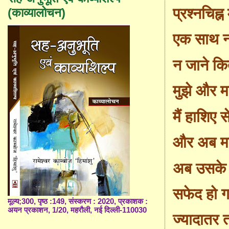
प्रश्नचि
ह्न
(काव्यालोचन)
एक साथ न
न जाने कि
मुझे और मा
मैं हाशिए 
और अब मा
अब उसके स
सफेद हो गए
मूल्य;300, पृष्ठ :149, संस्करण : 2020, प्रकाशक :
अयन प्रकाशन, 1/20, महरौली, नई दिल्ली-110030
ज्यादातर तो