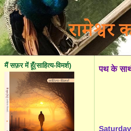
मैं सफ़र में हूँ(साहित्य-विमर्श)
पथ के सा
Saturday