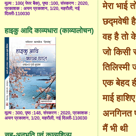
मूल्य : 100( पेपर बैक), पृष्ठ :100, संस्करण : 2020,
मेरा भाई तो
प्रकाशक : अयन प्रकाशन, 1/20, महरौली, नई
दिल्ली-110030
छद्मवेषी ह
हाइकु आदि काव्यधारा (काव्यालोचन)
वह है तो 
जो किसी स
तिलिस्मी ज
एक बेहद ह
माई हाशिए
अनगिनत प्
मूल्य : 300, पृष्ठ :148, संस्करण : 2020, प्रकाशक :
अयन प्रकाशन, 1/20, महरौली, नई दिल्ली-110030
मैं भी थी
सह-अनुभूति एवं काव्यशिल्प