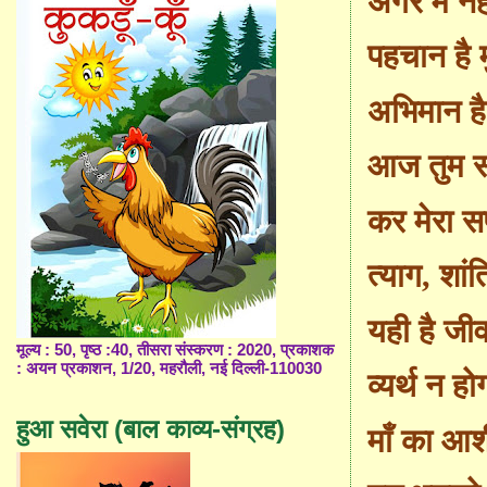
अगर मैं नह
पहचान है म
अभिमान है 
आज तुम 
कर मेरा 
त्याग
,
शां
यही है जी
मूल्य : 50, पृष्ठ :40, तीसरा संस्करण : 2020, प्रकाशक
: अयन प्रकाशन, 1/20, महरौली, नई दिल्ली-110030
व्यर्थ न ह
हुआ सवेरा (बाल काव्य-संग्रह)
माँ का आश