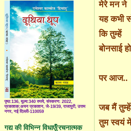
मेरे मन ने
यह कभी सो
कि तुम्हें
बोनसाई होते
पर आज..
पृष्ठ:136, मूल्य:340 रुपये, संस्करण: 2022,
जब मैं तुम्हे
प्रकाशक;अयन प्रकाशन, जे-19/39, राजापुरी, उत्तम
नगर, नई दिल्ली-110059
तुम स्वयं मे
गद्य की विभिन्न विधाएँ(रचनात्मक