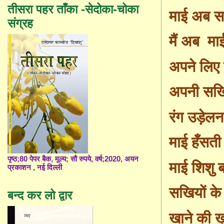
तीसरा पहर ताँका -सेदोका-चोका
माई अब सप
संग्रह
मैं अब
मा
अपने लिए 
अपनी सखि
रंग उड़ेलन
माई हँसती 
पृष्ठ;80 पेपर बैक, मूल्य; सौ रुपये, वर्ष;2020, अयन
माई शिशु 
प्रकाशन , नई दिल्ली
सखियों क
बन्द कर लो द्वार
खाने की ख