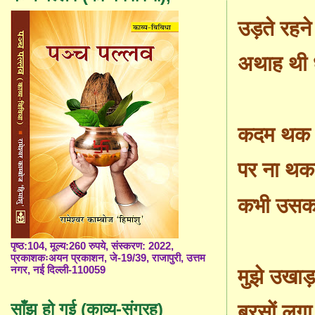
उड़ते रहने 
अथाह थी ध
कदम थक ज
पर ना थक
कभी उसक
पृष्ठ:104, मूल्य:260 रुपये, संस्करण: 2022,
प्रकाशकःअयन प्रकाशन, जे-19/39, राजापुरी, उत्तम
नगर, नई दिल्ली-110059
मुझे उखाड़न
साँझ हो गई (काव्य-संग्रह)
बरसों लगा उ