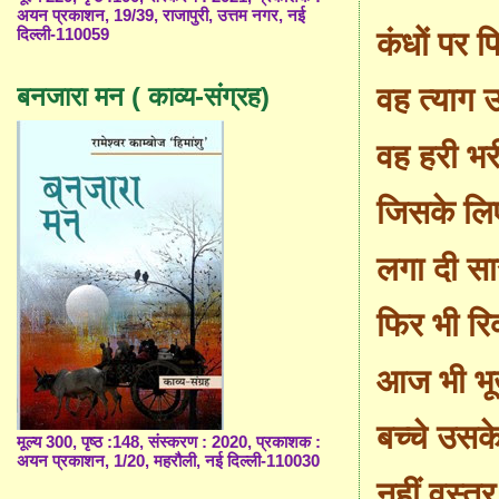
अयन प्रकाशन, 19/39, राजापुरी, उत्तम नगर, नई
दिल्ली-110059
कंधों पर प
बनजारा मन ( काव्य-संग्रह)
वह त्याग उन
वह हरी भरी
जिसके लि
लगा दी सा
फिर भी रिक
आज भी भूख
बच्चे उसक
मूल्य 300, पृष्ठ :148, संस्करण : 2020, प्रकाशक :
अयन प्रकाशन, 1/20, महरौली, नई दिल्ली-110030
नहीं वस्त्