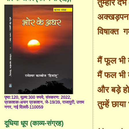
तुम्हारे दं
अक्खड़पन
विषाक्त
ग
मैं फूल भी
मैं फल भी
और बड़े ह
पृष्ठ:120, मूल्य:300 रुपये, संस्करण: 2022,
तुम्हें छाय
प्रकाशकःअयन प्रकाशन, जे-19/39, राजापुरी, उत्तम
नगर, नई दिल्ली-110059
दूधिया धूप (काव्य-संग्रह)