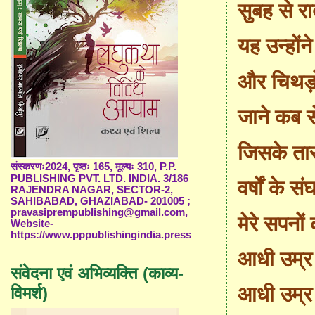
सुबह से रा
यह उन्होंन
और चिथड़ो
जाने कब स
जिसके तार
संस्करणः2024, पृष्ठः 165, मूल्यः 310, P.P.
PUBLISHING PVT. LTD. INDIA. 3/186
वर्षों के स
RAJENDRA NAGAR, SECTOR-2,
SAHIBABAD, GHAZIABAD- 201005 ;
pravasiprempublishing@gmail.com,
मेरे सपनों
Website-
https://www.pppublishingindia.press
आधी उम्र
संवेदना एवं अभिव्यक्ति (काव्य-
आधी उम्र स
विमर्श)