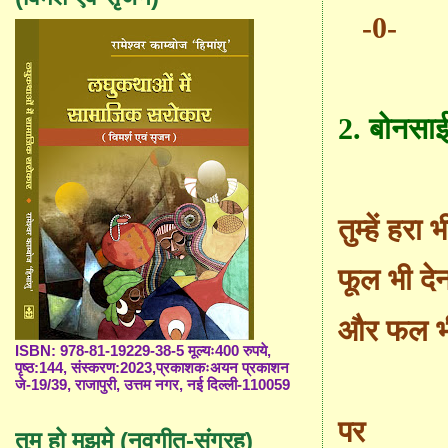
-0
2.
बोनसाई 
तुम्हें हरा 
फूल भी देन
और फल भ
ISBN: 978-81-19229-38-5 मूल्यः400 रुपये,
पृष्ठ:144, संस्करण:2023,प्रकाशकःअयन प्रकाशन
जे-19/39, राजापुरी, उत्तम नगर, नई दिल्ली-110059
पर
तुम हो मुझमे (नवगीत-संग्रह)