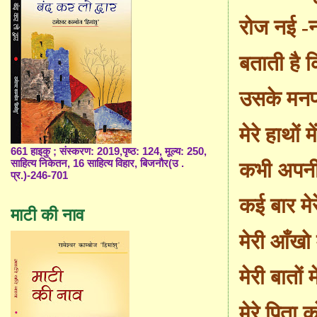
रोज नई
-
न
बताती है 
उसके मनपस
मेरे हाथों
661 हाइकु ; संस्करण: 2019,पृष्ठ: 124, मूल्य: 250,
साहित्य निकेतन, 16 साहित्य विहार, बिजनौर(उ .
कभी अपनी
प्र.)-246-701
कई बार मेरे
माटी की नाव
मेरी आँखो म
मेरी बातों मे
मेरे पिता