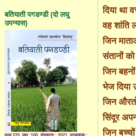
दिया था व
बतियाती पगडण्डी (दो लघु
उपन्यास)
वह शांति ल
जिन माताओ
संतानों को 
जिन बहनों
भेज दिया उन
जिन औरतों
सिंदूर अप
जिन बच्चों
मूल्य 220, पृष्ठ :100, संस्करण : 2021, प्रकाशक :