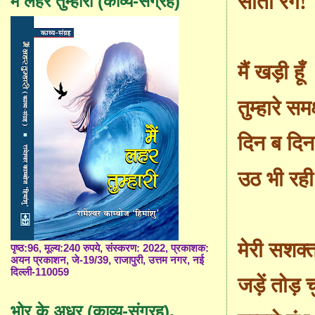
सातो रंग!
मैं लहर तुम्हारी (काव्य-संग्रह)
मैं खड़ी हूँ
तुम्हारे सम
दिन ब दि
उठ भी रही 
मेरी सशक्
पृष्ठ:96, मूल्य:240 रुपये, संस्करण: 2022, प्रकाशक:
अयन प्रकाशन, जे-19/39, राजापुरी, उत्तम नगर, नई
दिल्ली-110059
जड़ें तोड़ चु
भोर के अधर (काव्य-संग्रह),