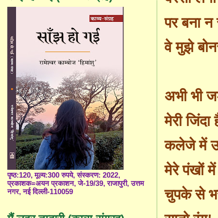
पर बना न
वे मुझे बो
अभी भी जड़
मेरी जिंदा है
कलेजे में
मेरे पंखों मे
पृष्ठ:120, मूल्य:300 रुपये, संस्करण: 2022,
प्रकाशक=अयन प्रकाशन, जे-19/39, राजापुरी, उत्तम
चुपके से भ
नगर, नई दिल्ली-110059