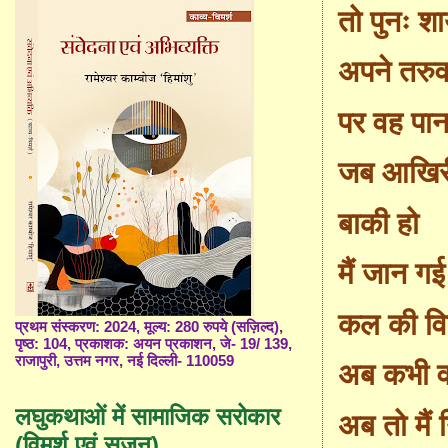
तो पुनः श
अपने तरु
पर वह पान
जब आखिरी
बाकी हो
मैं जान गई
कल की वि
प्रथम संस्करण: 2024, मूल्य: 280 रुपये (सज़िल्द),
पृष्ठ: 104, प्रकाशक: अयन प्रकाशन, जे- 19/ 139,
राजापुरी, उत्तम नगर, नई दिल्ली- 110059
अब कभी वा
लघुकथाओं में सामाजिक सरोकार
अब तो मैं 
(विमर्श एवं सृजन)