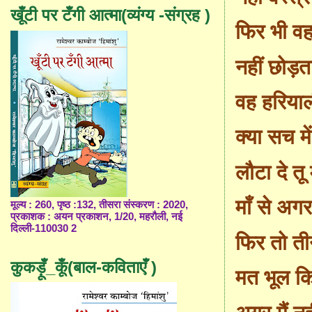
खूँटी पर टँगी आत्मा(व्यंग्य -संग्रह )
फिर भी वह
नहीं छोड़त
वह हरियाल
क्या सच मे
लौटा दे तू
माँ से अगर
मूल्य : 260, पृष्ठ :132, तीसरा संस्करण : 2020,
प्रकाशक : अयन प्रकाशन, 1/20, महरौली, नई
दिल्ली-110030 2
फिर तो तीन
कुकड़ूँ_कूँ(बाल-कविताएँ )
मत भूल कि