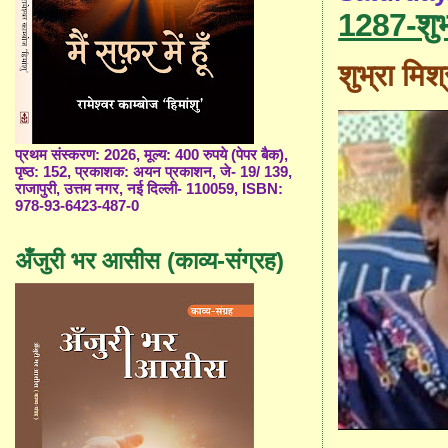
1287-शुभ्
शुभ्रा मिश
प्रथम संस्करण: 2026, मूल्य: 400 रुपये (पेपर बैक),
पृष्ठ: 152, प्रकाशक: अयन प्रकाशन, जे- 19/ 139,
राजापुरी, उत्तम नगर, नई दिल्ली- 110059, ISBN:
978-93-6423-487-0
अँजुरी भर आसीस (काव्य-संग्रह)