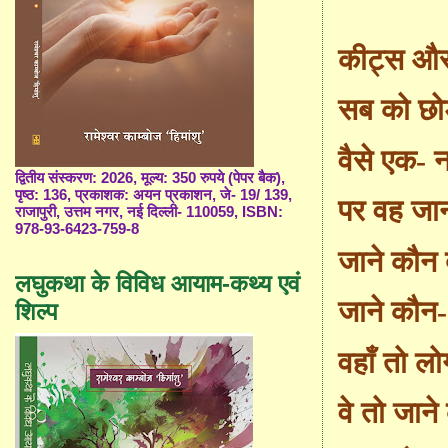
कीट्स और 
सब को छोड
वैसे एक- 
द्वितीय संस्करण: 2026, मूल्य: 350 रुपये (पेपर बैक),
पृष्ठ: 136, प्रकाशक: अयन प्रकाशन, जे- 19/ 139,
पर वह जाना
राजापुरी, उत्तम नगर, नई दिल्ली- 110059, ISBN:
978-93-6423-759-8
जाने कौन 
लघुकथा के विविध आयाम-कथ्य एवं
जाने कौन-
शिल्प
वहाँ तो लो
वे तो जाने 