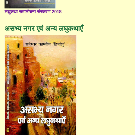
लघुकथा-समालोचना-संस्करण-2018
असभ्य नगर एवं अन्य लघुकथाएँ