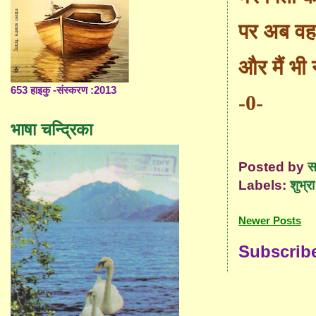
पर अब वह
और मैं भी
653 हाइकु -संस्करण :2013
-0-
भाषा चन्द्रिका
Posted by
स
Labels:
शुभ्रा
Newer Posts
Subscrib