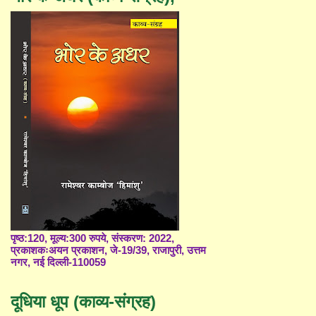
पृष्ठ:120, मूल्य:300 रुपये, संस्करण: 2022,
प्रकाशकःअयन प्रकाशन, जे-19/39, राजापुरी, उत्तम
नगर, नई दिल्ली-110059
दूधिया धूप (काव्य-संग्रह)