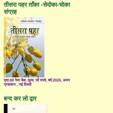
तीसरा पहर ताँका -सेदोका-चोका
संग्रह
पृष्ठ;80 पेपर बैक, मूल्य; सौ रुपये, वर्ष;2020, अयन
प्रकाशन , नई दिल्ली
बन्द कर लो द्वार