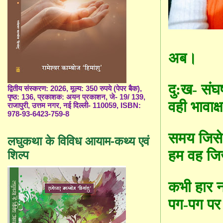
अब।
दु:ख- संघर
द्वितीय संस्करण: 2026, मूल्य: 350 रुपये (पेपर बैक),
पृष्ठ: 136, प्रकाशक: अयन प्रकाशन, जे- 19/ 139,
वही भावाक
राजापुरी, उत्तम नगर, नई दिल्ली- 110059, ISBN:
978-93-6423-759-8
समय जिसे
लघुकथा के विविध आयाम-कथ्य एवं
हम वह जिज
शिल्प
कभी हार 
पग-पग पर 