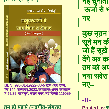
नई चुनौत
ऊर्जा से भ
नए--
कुछ नूतन 
सूने मन क
जो हैं सूख
देंगे अब कर
तम को अ
नया सवेरा 
नए--
ISBN: 978-81-19229-38-5 मूल्यः400 रुपये,
पृष्ठ:144, संस्करण:2023,प्रकाशकःअयन प्रकाशन
जे-19/39, राजापुरी, उत्तम नगर, नई दिल्ली-110059
-0-
तुम हो मुझमे (नवगीत-संग्रह)
Posted by
स