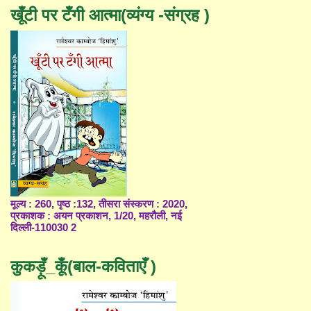
खूँटी पर टँगी आत्मा(व्यंग्य -संग्रह )
मूल्य : 260, पृष्ठ :132, तीसरा संस्करण : 2020,
प्रकाशक : अयन प्रकाशन, 1/20, महरौली, नई
दिल्ली-110030 2
कुकड़ूँ_कूँ(बाल-कविताएँ )