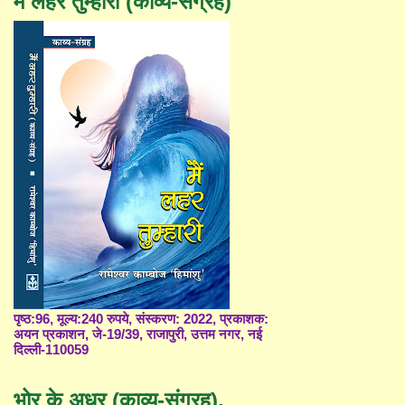
मैं लहर तुम्हारी (काव्य-संग्रह)
पृष्ठ:96, मूल्य:240 रुपये, संस्करण: 2022, प्रकाशक:
अयन प्रकाशन, जे-19/39, राजापुरी, उत्तम नगर, नई
दिल्ली-110059
भोर के अधर (काव्य-संग्रह),