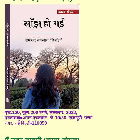
पृष्ठ:120, मूल्य:300 रुपये, संस्करण: 2022,
प्रकाशक=अयन प्रकाशन, जे-19/39, राजापुरी, उत्तम
नगर, नई दिल्ली-110059