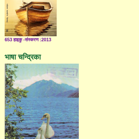
653 हाइकु -संस्करण :2013
भाषा चन्द्रिका