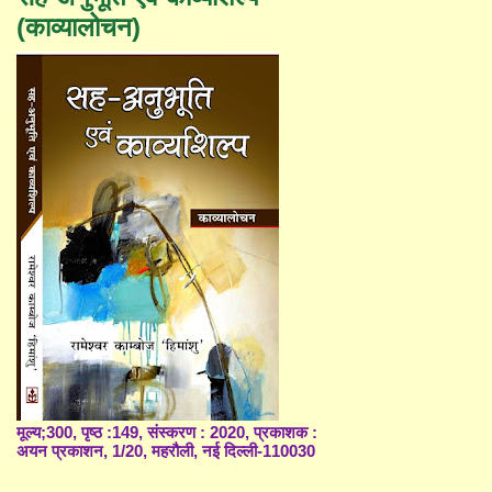
(काव्यालोचन)
मूल्य;300, पृष्ठ :149, संस्करण : 2020, प्रकाशक :
अयन प्रकाशन, 1/20, महरौली, नई दिल्ली-110030