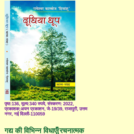
पृष्ठ:136, मूल्य:340 रुपये, संस्करण: 2022,
प्रकाशक;अयन प्रकाशन, जे-19/39, राजापुरी, उत्तम
नगर, नई दिल्ली-110059
गद्य की विभिन्न विधाएँ(रचनात्मक