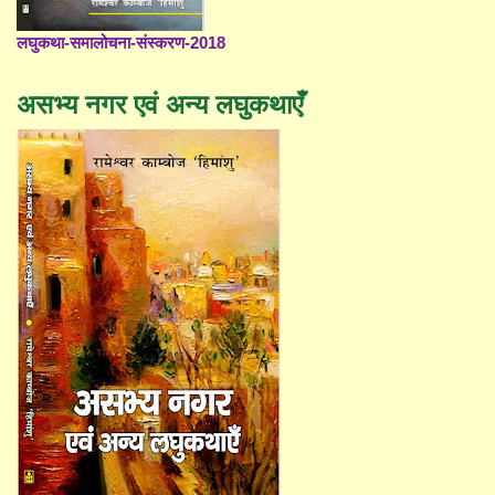
लघुकथा-समालोचना-संस्करण-2018
असभ्य नगर एवं अन्य लघुकथाएँ