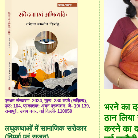
प्रथम संस्करण: 2024, मूल्य: 280 रुपये (सज़िल्द),
भरने का दम
पृष्ठ: 104, प्रकाशक: अयन प्रकाशन, जे- 19/ 139,
राजापुरी, उत्तम नगर, नई दिल्ली- 110059
ठान लिया 
करने का द
लघुकथाओं में सामाजिक सरोकार
(विमर्श एवं सृजन)