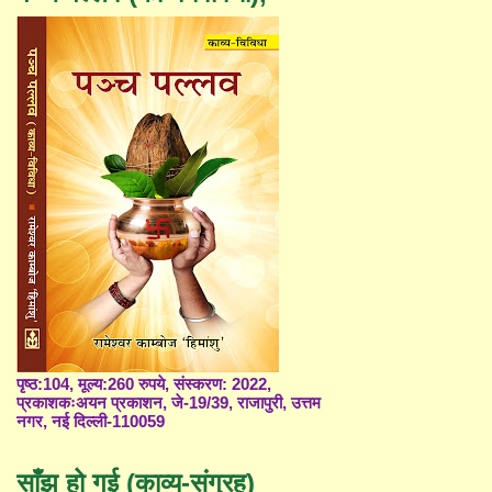
पृष्ठ:104, मूल्य:260 रुपये, संस्करण: 2022,
प्रकाशकःअयन प्रकाशन, जे-19/39, राजापुरी, उत्तम
नगर, नई दिल्ली-110059
साँझ हो गई (काव्य-संग्रह)