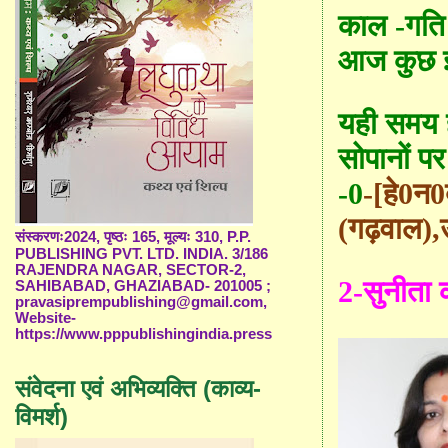
काल -गति 
आज कुछ इ
यही समय 
सोपानों प
-0
-[हे0न0
(गढ़वाल)
,
संस्करणः2024, पृष्ठः 165, मूल्यः 310, P.P.
PUBLISHING PVT. LTD. INDIA. 3/186
RAJENDRA NAGAR, SECTOR-2,
2-सुनीता 
SAHIBABAD, GHAZIABAD- 201005 ;
pravasiprempublishing@gmail.com,
Website-
https://www.pppublishingindia.press
संवेदना एवं अभिव्यक्ति (काव्य-
विमर्श)