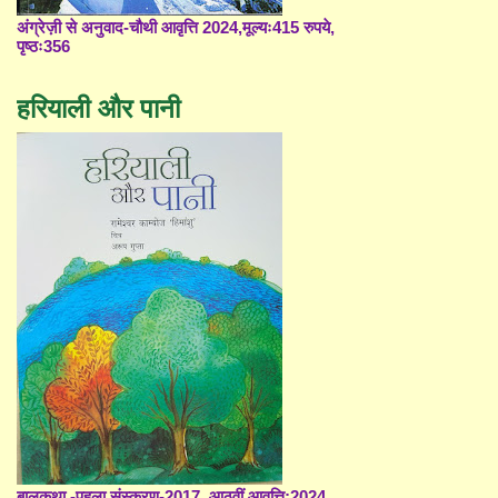
अंग्रेज़ी से अनुवाद-चौथी आवृत्ति 2024,मूल्यः415 रुपये,
पृष्ठः356
हरियाली और पानी
बालकथा -पहला संस्करण-2017, आठवीं आवृत्ति;2024,