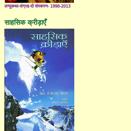
लग्घुकथा-संग्रह-दो संस्करण- 1998-2013
साहसिक क्रीड़ाएँ