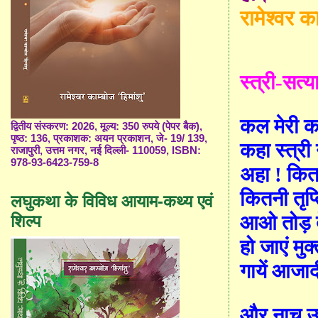
रामेश्वर का
स्त्री
-
सत्या
कल मेरी क
द्वितीय संस्करण: 2026, मूल्य: 350 रुपये (पेपर बैक),
पृष्ठ: 136, प्रकाशक: अयन प्रकाशन, जे- 19/ 139,
कहा स्त्री 
राजापुरी, उत्तम नगर, नई दिल्ली- 110059, ISBN:
978-93-6423-759-8
अहा ! कि
कितनी तृप्
लघुकथा के विविध आयाम-कथ्य एवं
शिल्प
आओ तोड़ दें
हो जाएं मुक
गायें आजाद
और नाच उठ