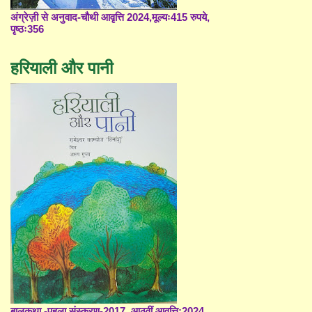
अंग्रेज़ी से अनुवाद-चौथी आवृत्ति 2024,मूल्यः415 रुपये,
पृष्ठः356
हरियाली और पानी
बालकथा -पहला संस्करण-2017, आठवीं आवृत्ति;2024,