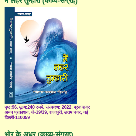
मैं लहर तुम्हारी (काव्य-संग्रह)
पृष्ठ:96, मूल्य:240 रुपये, संस्करण: 2022, प्रकाशक:
अयन प्रकाशन, जे-19/39, राजापुरी, उत्तम नगर, नई
दिल्ली-110059
भोर के अधर (काव्य-संग्रह),