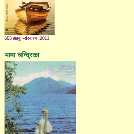
653 हाइकु -संस्करण :2013
भाषा चन्द्रिका