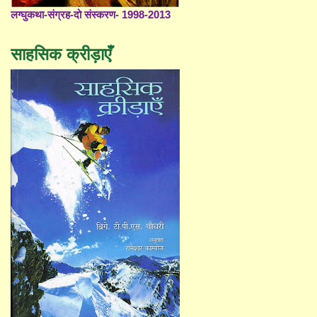
लग्घुकथा-संग्रह-दो संस्करण- 1998-2013
साहसिक क्रीड़ाएँ