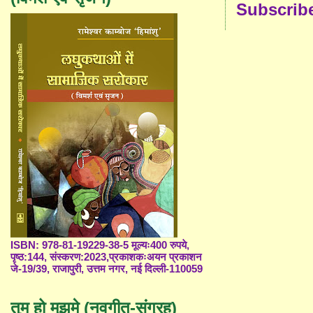
Subscrib
ISBN: 978-81-19229-38-5 मूल्यः400 रुपये,
पृष्ठ:144, संस्करण:2023,प्रकाशकःअयन प्रकाशन
जे-19/39, राजापुरी, उत्तम नगर, नई दिल्ली-110059
तुम हो मुझमे (नवगीत-संग्रह)