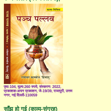
पृष्ठ:104, मूल्य:260 रुपये, संस्करण: 2022,
प्रकाशकःअयन प्रकाशन, जे-19/39, राजापुरी, उत्तम
नगर, नई दिल्ली-110059
साँझ हो गई (काव्य-संग्रह)