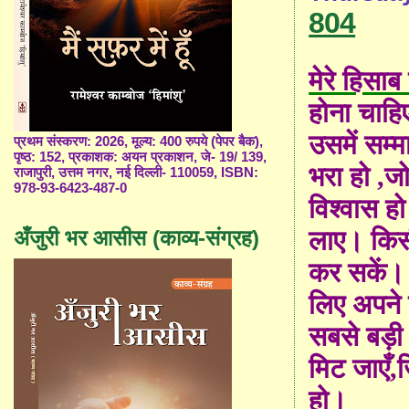
804
मेरे हिसाब
होना चाहि
उसमें सम्म
प्रथम संस्करण: 2026, मूल्य: 400 रुपये (पेपर बैक),
पृष्ठ: 152, प्रकाशक: अयन प्रकाशन, जे- 19/ 139,
भरा हो
,
जो
राजापुरी, उत्तम नगर, नई दिल्ली- 110059, ISBN:
978-93-6423-487-0
विश्वास ह
लाए। किसी
अँजुरी भर आसीस (काव्य-संग्रह)
कर सकें।
लिए अपने प
सबसे बड़ी
मिट जाएँ
,
ज
हो।