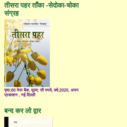
तीसरा पहर ताँका -सेदोका-चोका
संग्रह
पृष्ठ;80 पेपर बैक, मूल्य; सौ रुपये, वर्ष;2020, अयन
प्रकाशन , नई दिल्ली
बन्द कर लो द्वार