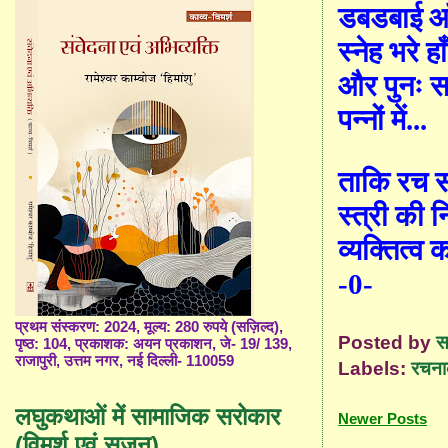
डबडबाई आँख
स्नेह भरे ह
और पुनः स
पन्नों में...
ताकि रच 
स्त्री की
व्यक्तित्व क
-0-
प्रथम संस्करण: 2024, मूल्य: 280 रुपये (सज़िल्द),
Posted by
स
पृष्ठ: 104, प्रकाशक: अयन प्रकाशन, जे- 19/ 139,
राजापुरी, उत्तम नगर, नई दिल्ली- 110059
Labels:
रचना
लघुकथाओं में सामाजिक सरोकार
Newer Posts
(विमर्श एवं सृजन)