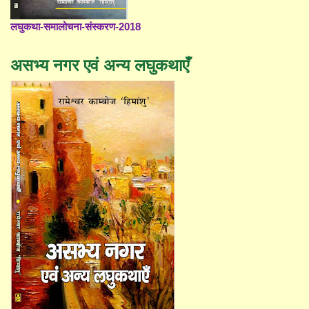
लघुकथा-समालोचना-संस्करण-2018
असभ्य नगर एवं अन्य लघुकथाएँ