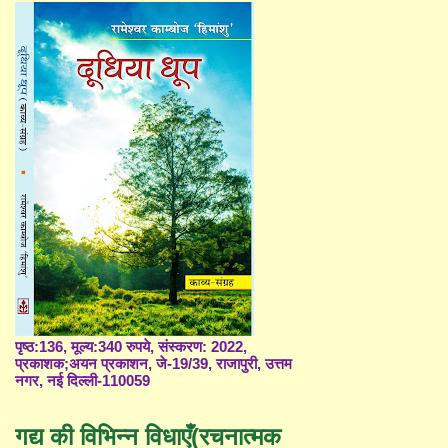
पृष्ठ:136, मूल्य:340 रुपये, संस्करण: 2022,
प्रकाशक;अयन प्रकाशन, जे-19/39, राजापुरी, उत्तम
नगर, नई दिल्ली-110059
गद्य की विभिन्न विधाएँ(रचनात्मक