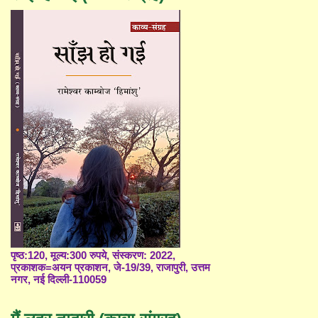
पृष्ठ:120, मूल्य:300 रुपये, संस्करण: 2022,
प्रकाशक=अयन प्रकाशन, जे-19/39, राजापुरी, उत्तम
नगर, नई दिल्ली-110059