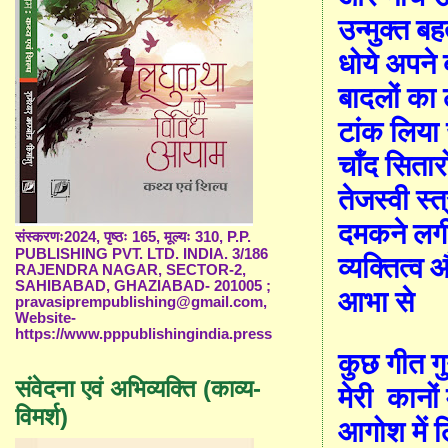
उन्मुक्त बह
धोये अपने
बादलों का
टांक लिया ज
चाँद सितार
तेजस्वी स्त्
दमकने लग
संस्करणः2024, पृष्ठः 165, मूल्यः 310, P.P.
PUBLISHING PVT. LTD. INDIA. 3/186
व्यक्तित्व 
RAJENDRA NAGAR, SECTOR-2,
SAHIBABAD, GHAZIABAD- 201005 ;
आभा से
pravasiprempublishing@gmail.com,
Website-
https://www.pppublishingindia.press
कुछ गीत गु
संवेदना एवं अभिव्यक्ति (काव्य-
मेरी
कानों म
विमर्श)
आगोश में 