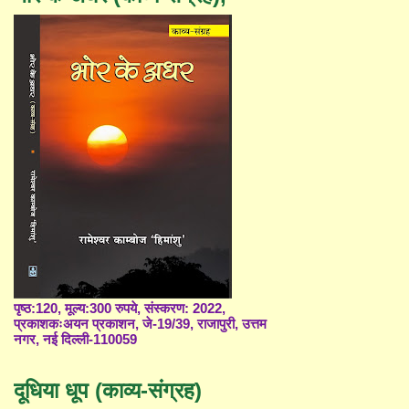
पृष्ठ:120, मूल्य:300 रुपये, संस्करण: 2022,
प्रकाशकःअयन प्रकाशन, जे-19/39, राजापुरी, उत्तम
नगर, नई दिल्ली-110059
दूधिया धूप (काव्य-संग्रह)