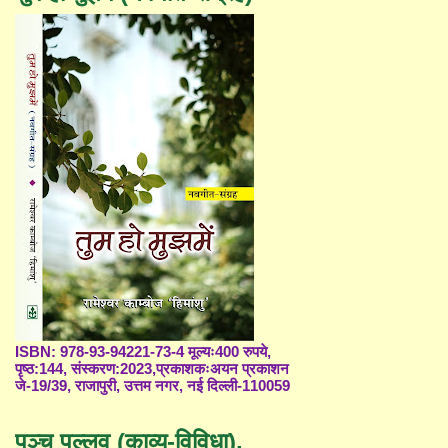
ISBN: 978-93-94221-73-4 मूल्यः400 रुपये,
पृष्ठ:144, संस्करण:2023,प्रकाशकःअयन प्रकाशन
जे-19/39, राजापुरी, उत्तम नगर, नई दिल्ली-110059
पञ्च पल्लव (काव्य-विविधा),