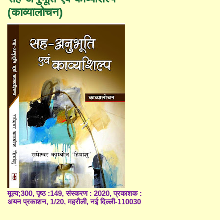
(काव्यालोचन)
मूल्य;300, पृष्ठ :149, संस्करण : 2020, प्रकाशक :
अयन प्रकाशन, 1/20, महरौली, नई दिल्ली-110030