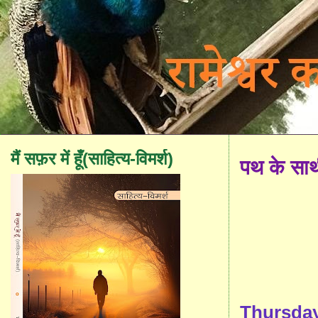
मैं सफ़र में हूँ(साहित्य-विमर्श)
पथ के सा
Thursday