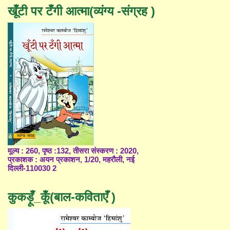
खूँटी पर टँगी आत्मा(व्यंग्य -संग्रह )
मूल्य : 260, पृष्ठ :132, तीसरा संस्करण : 2020,
प्रकाशक : अयन प्रकाशन, 1/20, महरौली, नई
दिल्ली-110030 2
कुकड़ूँ_कूँ(बाल-कविताएँ )