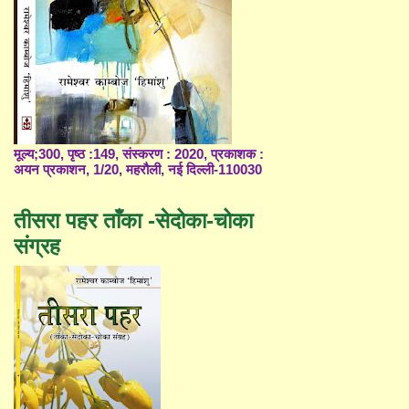
मूल्य;300, पृष्ठ :149, संस्करण : 2020, प्रकाशक :
अयन प्रकाशन, 1/20, महरौली, नई दिल्ली-110030
तीसरा पहर ताँका -सेदोका-चोका
संग्रह