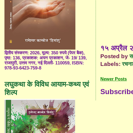
१५ अप्रैल २
द्वितीय संस्करण: 2026, मूल्य: 350 रुपये (पेपर बैक),
Posted by
स
पृष्ठ: 136, प्रकाशक: अयन प्रकाशन, जे- 19/ 139,
राजापुरी, उत्तम नगर, नई दिल्ली- 110059, ISBN:
Labels:
रचना
978-93-6423-759-8
Newer Posts
लघुकथा के विविध आयाम-कथ्य एवं
Subscrib
शिल्प