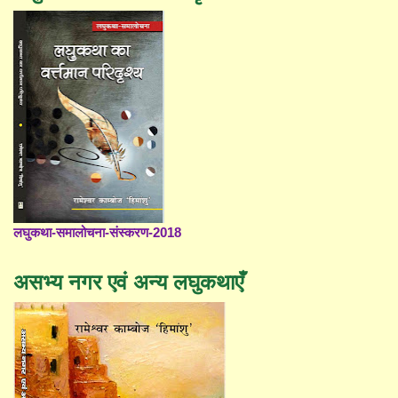
लघुकथा-समालोचना-संस्करण-2018
असभ्य नगर एवं अन्य लघुकथाएँ