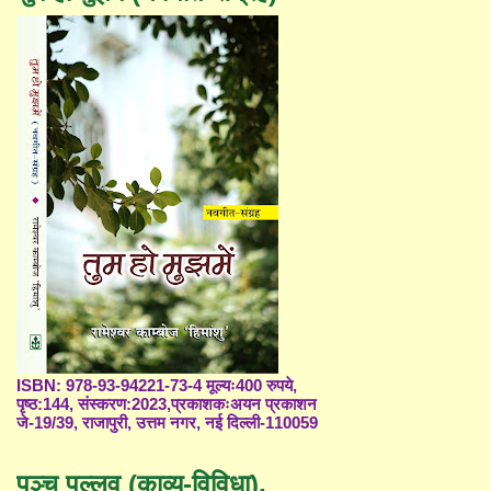
ISBN: 978-93-94221-73-4 मूल्यः400 रुपये,
पृष्ठ:144, संस्करण:2023,प्रकाशकःअयन प्रकाशन
जे-19/39, राजापुरी, उत्तम नगर, नई दिल्ली-110059
पञ्च पल्लव (काव्य-विविधा),