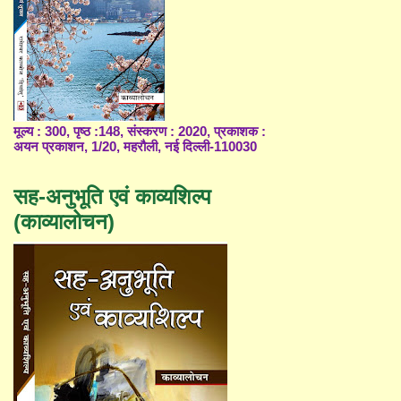
मूल्य : 300, पृष्ठ :148, संस्करण : 2020, प्रकाशक :
अयन प्रकाशन, 1/20, महरौली, नई दिल्ली-110030
सह-अनुभूति एवं काव्यशिल्प
(काव्यालोचन)