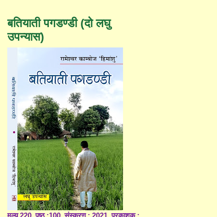
बतियाती पगडण्डी (दो लघु
उपन्यास)
मूल्य 220, पृष्ठ :100, संस्करण : 2021, प्रकाशक :