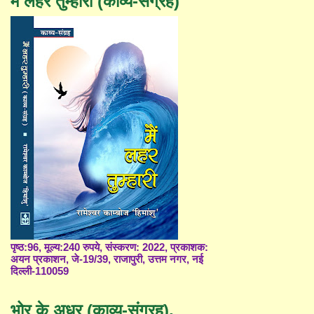
मैं लहर तुम्हारी (काव्य-संग्रह)
पृष्ठ:96, मूल्य:240 रुपये, संस्करण: 2022, प्रकाशक:
अयन प्रकाशन, जे-19/39, राजापुरी, उत्तम नगर, नई
दिल्ली-110059
भोर के अधर (काव्य-संग्रह),