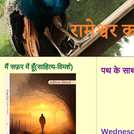
मैं सफ़र में हूँ(साहित्य-विमर्श)
पथ के सा
Wednesda