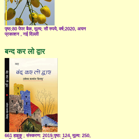
पृष्ठ;80 पेपर बैक, मूल्य; सौ रुपये, वर्ष;2020, अयन
प्रकाशन , नई दिल्ली
बन्द कर लो द्वार
661 हाइकु ; संस्करण: 2019,पृष्ठ: 124, मूल्य: 250,