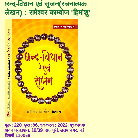
छन्द-विधान एवं सृजन(रचनात्मक
लेखन) : रामेश्वर काम्बोज 'हिमांशु'
मूल्य: 220, पृष्ठ :96, संस्करण : 2022, प्रकाशक :
अयन प्रकाशन, 19/39, राजापुरी, उत्तम नगर, नई
दिल्ली-110059