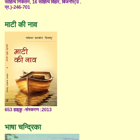
साहित्य निकेतन, 16 साहित्य विहार, बिजनौर(उ .
प्र.)-246-701
माटी की नाव
653 हाइकु -संस्करण :2013
भाषा चन्द्रिका