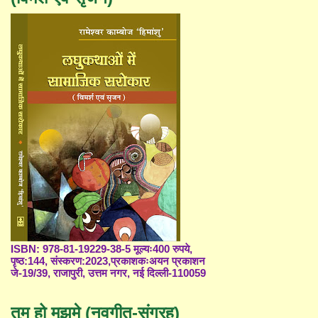
ISBN: 978-81-19229-38-5 मूल्यः400 रुपये,
पृष्ठ:144, संस्करण:2023,प्रकाशकःअयन प्रकाशन
जे-19/39, राजापुरी, उत्तम नगर, नई दिल्ली-110059
तुम हो मुझमे (नवगीत-संग्रह)