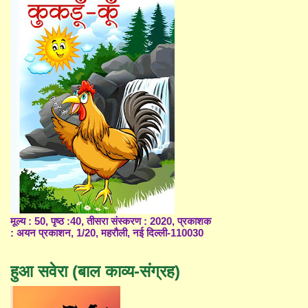
मूल्य : 50, पृष्ठ :40, तीसरा संस्करण : 2020, प्रकाशक
: अयन प्रकाशन, 1/20, महरौली, नई दिल्ली-110030
हुआ सवेरा (बाल काव्य-संग्रह)