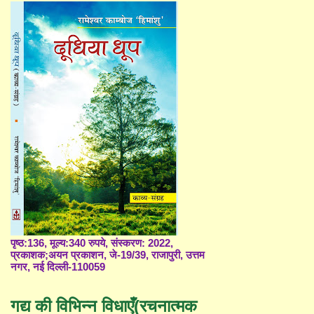
पृष्ठ:136, मूल्य:340 रुपये, संस्करण: 2022,
प्रकाशक;अयन प्रकाशन, जे-19/39, राजापुरी, उत्तम
नगर, नई दिल्ली-110059
गद्य की विभिन्न विधाएँ(रचनात्मक