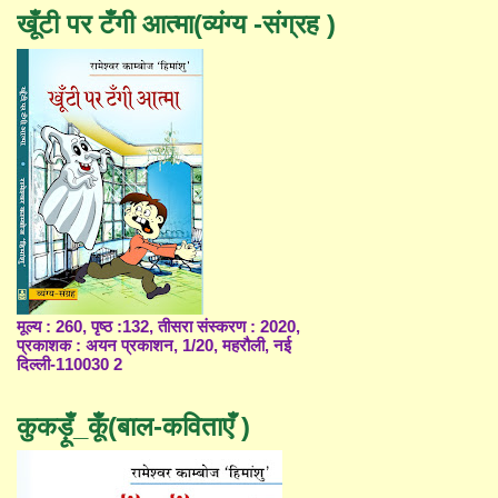
खूँटी पर टँगी आत्मा(व्यंग्य -संग्रह )
मूल्य : 260, पृष्ठ :132, तीसरा संस्करण : 2020,
प्रकाशक : अयन प्रकाशन, 1/20, महरौली, नई
दिल्ली-110030 2
कुकड़ूँ_कूँ(बाल-कविताएँ )