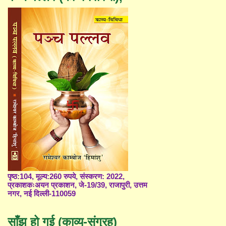
पृष्ठ:104, मूल्य:260 रुपये, संस्करण: 2022,
प्रकाशकःअयन प्रकाशन, जे-19/39, राजापुरी, उत्तम
नगर, नई दिल्ली-110059
साँझ हो गई (काव्य-संग्रह)