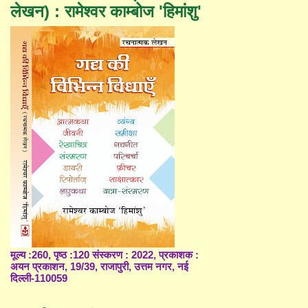
लेखन) : रामेश्वर काम्बोज 'हिमांशु'
मूल्य :260, पृष्ठ :120 संस्करण : 2022, प्रकाशक :
अयन प्रकाशन, 19/39, राजापुरी, उत्तम नगर, नई
दिल्ली-110059