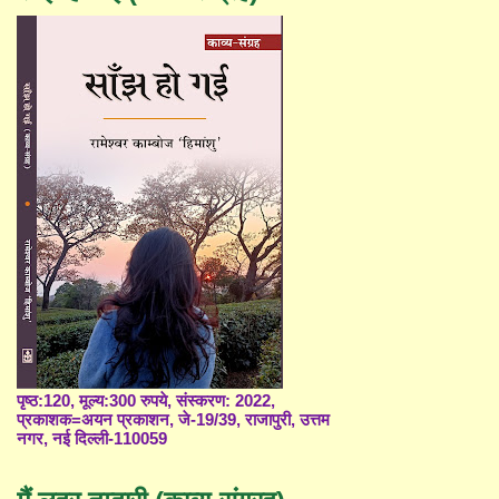
पृष्ठ:120, मूल्य:300 रुपये, संस्करण: 2022,
प्रकाशक=अयन प्रकाशन, जे-19/39, राजापुरी, उत्तम
नगर, नई दिल्ली-110059