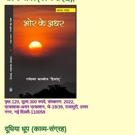
पृष्ठ:120, मूल्य:300 रुपये, संस्करण: 2022,
प्रकाशकःअयन प्रकाशन, जे-19/39, राजापुरी, उत्तम
नगर, नई दिल्ली-110059
दूधिया धूप (काव्य-संग्रह)