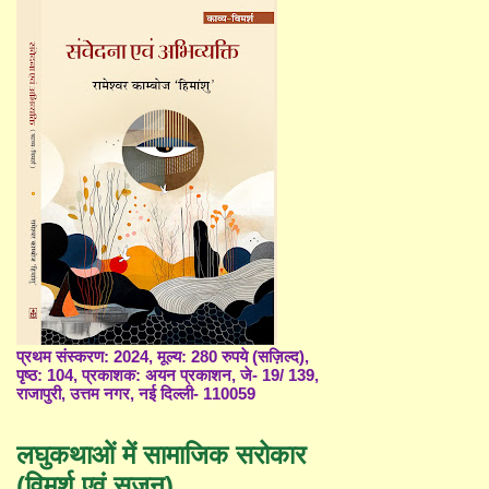
प्रथम संस्करण: 2024, मूल्य: 280 रुपये (सज़िल्द),
पृष्ठ: 104, प्रकाशक: अयन प्रकाशन, जे- 19/ 139,
राजापुरी, उत्तम नगर, नई दिल्ली- 110059
लघुकथाओं में सामाजिक सरोकार
(विमर्श एवं सृजन)