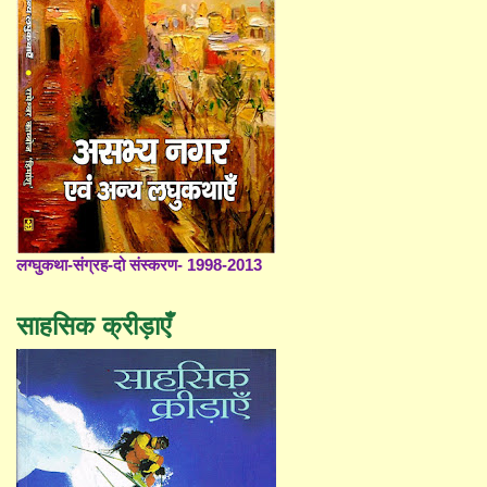
लग्घुकथा-संग्रह-दो संस्करण- 1998-2013
साहसिक क्रीड़ाएँ