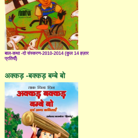
बाल-कथा -दो संस्करण-2010-2014 (कुल 14 हज़ार
प्रतियाँ)
अक्कड़ -बक्कड़ बम्बे बो