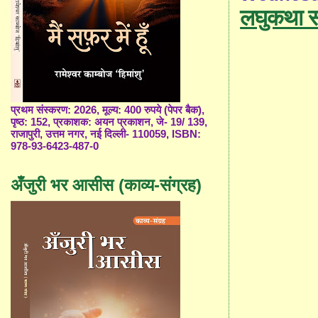
लघुकथा स
प्रथम संस्करण: 2026, मूल्य: 400 रुपये (पेपर बैक),
पृष्ठ: 152, प्रकाशक: अयन प्रकाशन, जे- 19/ 139,
राजापुरी, उत्तम नगर, नई दिल्ली- 110059, ISBN:
978-93-6423-487-0
अँजुरी भर आसीस (काव्य-संग्रह)