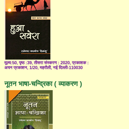
मूल्य:50, पृष्ठ :39, तीसरा संस्करण : 2020, प्रकाशक :
अयन प्रकाशन, 1/20, महरौली, नई दिल्ली-110030
नूतन भाषा-चन्द्रिका ( व्याकरण )