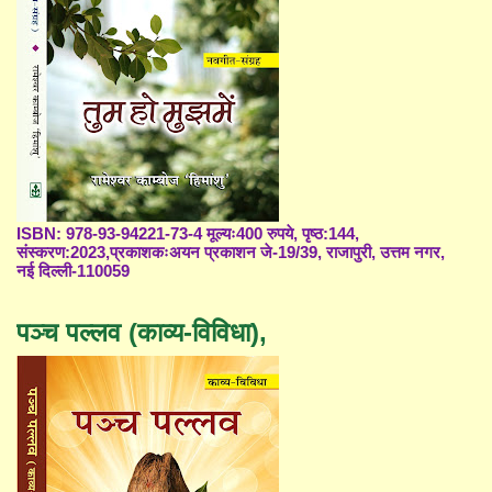
ISBN: 978-93-94221-73-4 मूल्यः400 रुपये, पृष्ठ:144,
संस्करण:2023,प्रकाशकःअयन प्रकाशन जे-19/39, राजापुरी, उत्तम नगर,
नई दिल्ली-110059
पञ्च पल्लव (काव्य-विविधा),