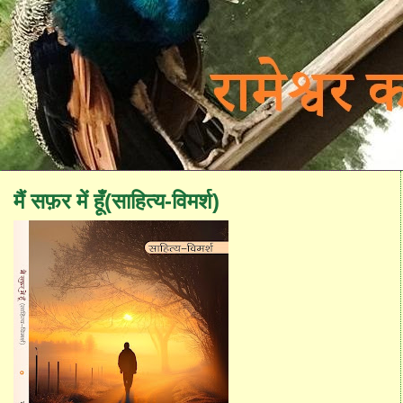
मैं सफ़र में हूँ(साहित्य-विमर्श)