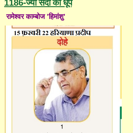
1186-ज्यों सर्दी की धूप
रामेश्वर काम्बोज 'हिमांशु'