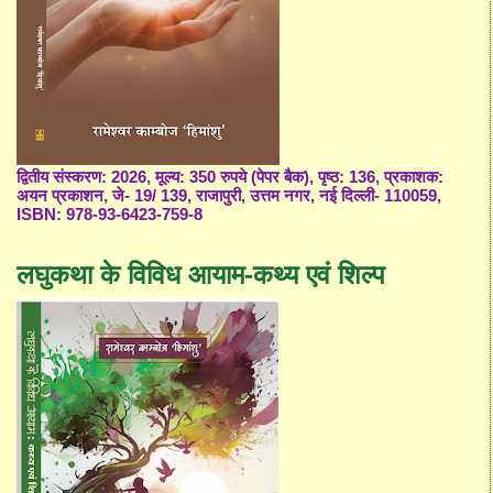
द्वितीय संस्करण: 2026, मूल्य: 350 रुपये (पेपर बैक), पृष्ठ: 136, प्रकाशक:
अयन प्रकाशन, जे- 19/ 139, राजापुरी, उत्तम नगर, नई दिल्ली- 110059,
ISBN: 978-93-6423-759-8
लघुकथा के विविध आयाम-कथ्य एवं शिल्प