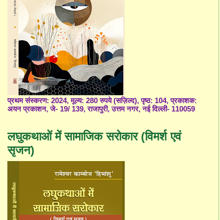
प्रथम संस्करण: 2024, मूल्य: 280 रुपये (सज़िल्द), पृष्ठ: 104, प्रकाशक:
अयन प्रकाशन, जे- 19/ 139, राजापुरी, उत्तम नगर, नई दिल्ली- 110059
लघुकथाओं में सामाजिक सरोकार (विमर्श एवं
सृजन)