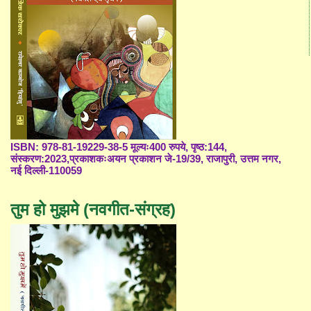
ISBN: 978-81-19229-38-5 मूल्यः400 रुपये, पृष्ठ:144,
संस्करण:2023,प्रकाशकःअयन प्रकाशन जे-19/39, राजापुरी, उत्तम नगर,
नई दिल्ली-110059
तुम हो मुझमे (नवगीत-संग्रह)