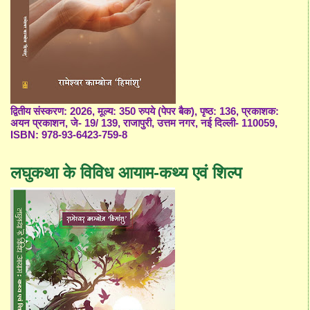
द्वितीय संस्करण: 2026, मूल्य: 350 रुपये (पेपर बैक), पृष्ठ: 136, प्रकाशक:
अयन प्रकाशन, जे- 19/ 139, राजापुरी, उत्तम नगर, नई दिल्ली- 110059,
ISBN: 978-93-6423-759-8
लघुकथा के विविध आयाम-कथ्य एवं शिल्प