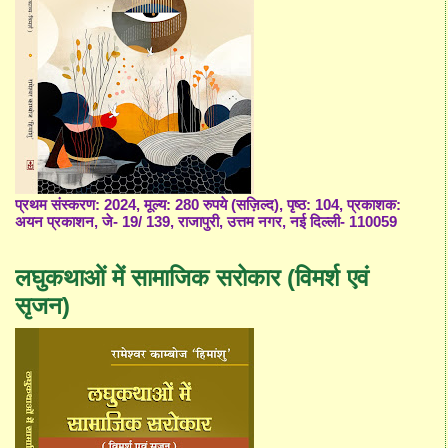
प्रथम संस्करण: 2024, मूल्य: 280 रुपये (सज़िल्द), पृष्ठ: 104, प्रकाशक:
अयन प्रकाशन, जे- 19/ 139, राजापुरी, उत्तम नगर, नई दिल्ली- 110059
लघुकथाओं में सामाजिक सरोकार (विमर्श एवं
सृजन)