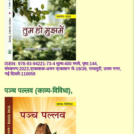
ISBN: 978-93-94221-73-4 मूल्यः400 रुपये, पृष्ठ:144,
संस्करण:2023,प्रकाशकःअयन प्रकाशन जे-19/39, राजापुरी, उत्तम नगर,
नई दिल्ली-110059
पञ्च पल्लव (काव्य-विविधा),