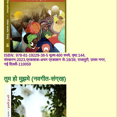
ISBN: 978-81-19229-38-5 मूल्यः400 रुपये, पृष्ठ:144,
संस्करण:2023,प्रकाशकःअयन प्रकाशन जे-19/39, राजापुरी, उत्तम नगर,
नई दिल्ली-110059
तुम हो मुझमे (नवगीत-संग्रह)