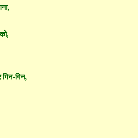
ाना
,
 को
,
पर गिन-गिन
,