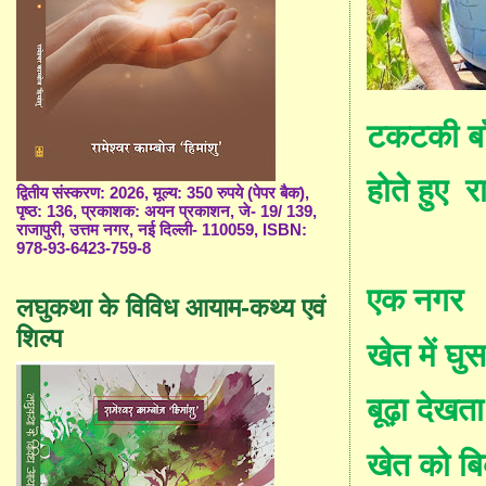
टकटकी बाँ
होते हुए
र
द्वितीय संस्करण: 2026, मूल्य: 350 रुपये (पेपर बैक),
पृष्ठ: 136, प्रकाशक: अयन प्रकाशन, जे- 19/ 139,
राजापुरी, उत्तम नगर, नई दिल्ली- 110059, ISBN:
978-93-6423-759-8
एक नगर
लघुकथा के विविध आयाम-कथ्य एवं
शिल्प
खेत में घु
बूढ़ा देखता
खेत को ब