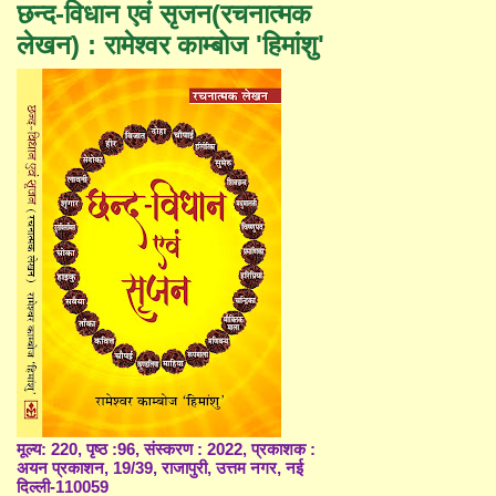
छन्द-विधान एवं सृजन(रचनात्मक
लेखन) : रामेश्वर काम्बोज 'हिमांशु'
मूल्य: 220, पृष्ठ :96, संस्करण : 2022, प्रकाशक :
अयन प्रकाशन, 19/39, राजापुरी, उत्तम नगर, नई
दिल्ली-110059