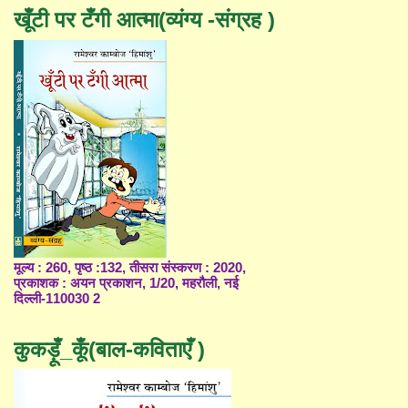
खूँटी पर टँगी आत्मा(व्यंग्य -संग्रह )
मूल्य : 260, पृष्ठ :132, तीसरा संस्करण : 2020,
प्रकाशक : अयन प्रकाशन, 1/20, महरौली, नई
दिल्ली-110030 2
कुकड़ूँ_कूँ(बाल-कविताएँ )