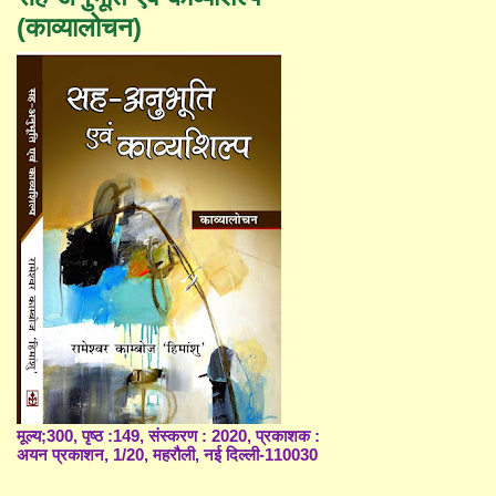
(काव्यालोचन)
मूल्य;300, पृष्ठ :149, संस्करण : 2020, प्रकाशक :
अयन प्रकाशन, 1/20, महरौली, नई दिल्ली-110030