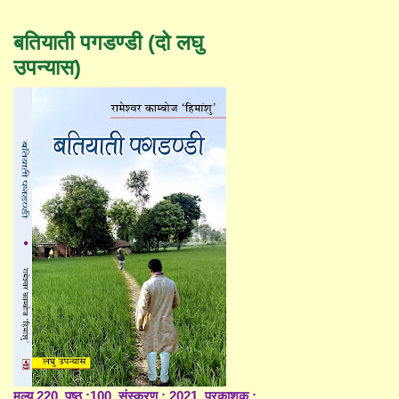
बतियाती पगडण्डी (दो लघु
उपन्यास)
मूल्य 220, पृष्ठ :100, संस्करण : 2021, प्रकाशक :