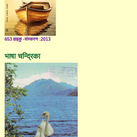
653 हाइकु -संस्करण :2013
भाषा चन्द्रिका