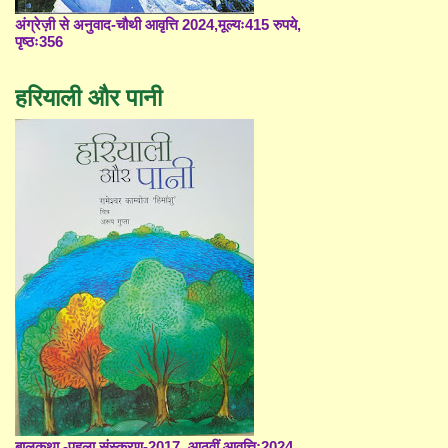
अंग्रेज़ी से अनुवाद-चौथी आवृत्ति 2024,मूल्यः415 रुपये,
पृष्ठः356
हरियाली और पानी
बालकथा -पहला संस्करण-2017, आठवीं आवृत्ति;2024,