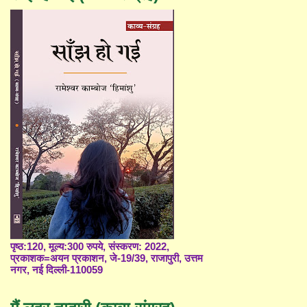
पृष्ठ:120, मूल्य:300 रुपये, संस्करण: 2022,
प्रकाशक=अयन प्रकाशन, जे-19/39, राजापुरी, उत्तम
नगर, नई दिल्ली-110059