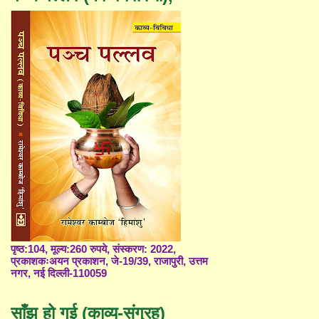
पृष्ठ:104, मूल्य:260 रुपये, संस्करण: 2022,
प्रकाशकःअयन प्रकाशन, जे-19/39, राजापुरी, उत्तम
नगर, नई दिल्ली-110059
साँझ हो गई (काव्य-संग्रह)