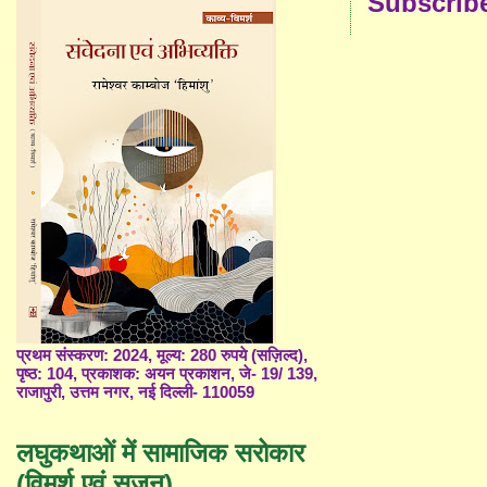
Subscrib
प्रथम संस्करण: 2024, मूल्य: 280 रुपये (सज़िल्द),
पृष्ठ: 104, प्रकाशक: अयन प्रकाशन, जे- 19/ 139,
राजापुरी, उत्तम नगर, नई दिल्ली- 110059
लघुकथाओं में सामाजिक सरोकार
(विमर्श एवं सृजन)