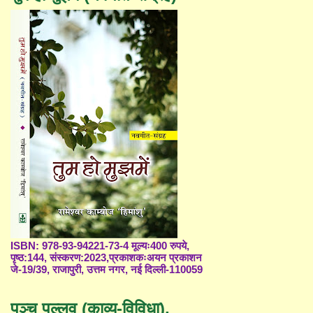
ISBN: 978-93-94221-73-4 मूल्यः400 रुपये,
पृष्ठ:144, संस्करण:2023,प्रकाशकःअयन प्रकाशन
जे-19/39, राजापुरी, उत्तम नगर, नई दिल्ली-110059
पञ्च पल्लव (काव्य-विविधा),