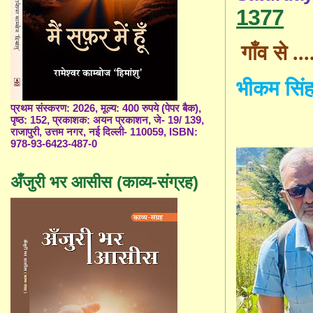
1377
गाँव से ...
भीकम सिं
प्रथम संस्करण: 2026, मूल्य: 400 रुपये (पेपर बैक),
पृष्ठ: 152, प्रकाशक: अयन प्रकाशन, जे- 19/ 139,
राजापुरी, उत्तम नगर, नई दिल्ली- 110059, ISBN:
978-93-6423-487-0
अँजुरी भर आसीस (काव्य-संग्रह)