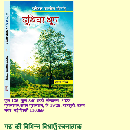
पृष्ठ:136, मूल्य:340 रुपये, संस्करण: 2022,
प्रकाशक;अयन प्रकाशन, जे-19/39, राजापुरी, उत्तम
नगर, नई दिल्ली-110059
गद्य की विभिन्न विधाएँ(रचनात्मक