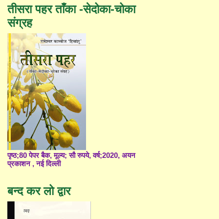
तीसरा पहर ताँका -सेदोका-चोका
संग्रह
पृष्ठ;80 पेपर बैक, मूल्य; सौ रुपये, वर्ष;2020, अयन
प्रकाशन , नई दिल्ली
बन्द कर लो द्वार