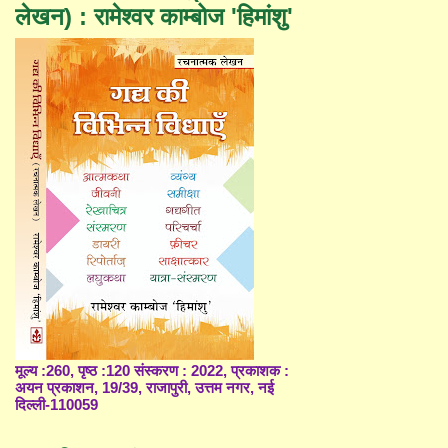
लेखन) : रामेश्वर काम्बोज 'हिमांशु'
मूल्य :260, पृष्ठ :120 संस्करण : 2022, प्रकाशक :
अयन प्रकाशन, 19/39, राजापुरी, उत्तम नगर, नई
दिल्ली-110059