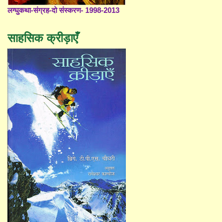
लग्घुकथा-संग्रह-दो संस्करण- 1998-2013
साहसिक क्रीड़ाएँ