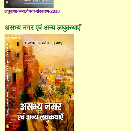
लघुकथा-समालोचना-संस्करण-2018
असभ्य नगर एवं अन्य लघुकथाएँ