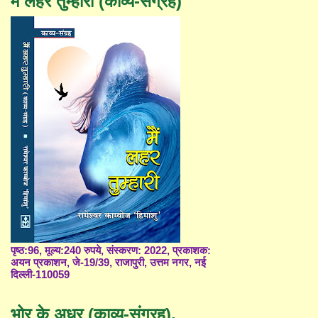
मैं लहर तुम्हारी (काव्य-संग्रह)
पृष्ठ:96, मूल्य:240 रुपये, संस्करण: 2022, प्रकाशक:
अयन प्रकाशन, जे-19/39, राजापुरी, उत्तम नगर, नई
दिल्ली-110059
भोर के अधर (काव्य-संग्रह),