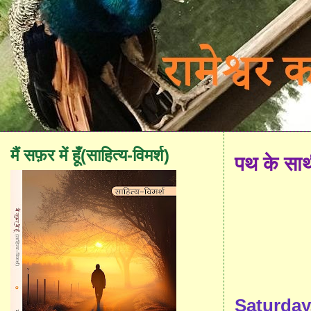
मैं सफ़र में हूँ(साहित्य-विमर्श)
पथ के सा
Saturday