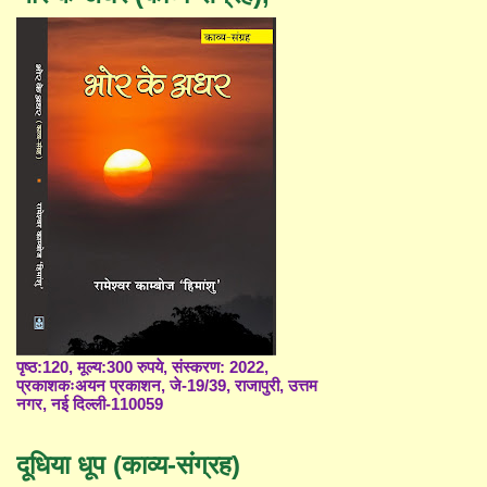
पृष्ठ:120, मूल्य:300 रुपये, संस्करण: 2022,
प्रकाशकःअयन प्रकाशन, जे-19/39, राजापुरी, उत्तम
नगर, नई दिल्ली-110059
दूधिया धूप (काव्य-संग्रह)