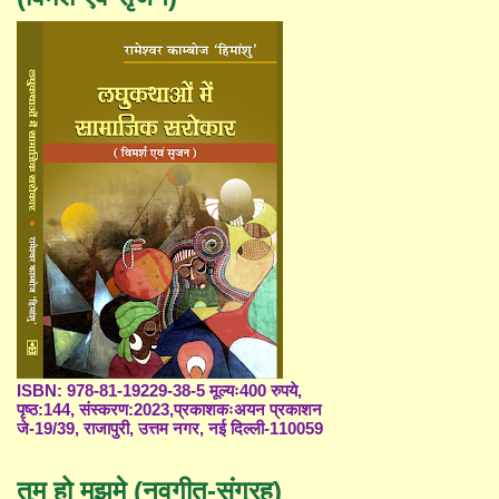
ISBN: 978-81-19229-38-5 मूल्यः400 रुपये,
पृष्ठ:144, संस्करण:2023,प्रकाशकःअयन प्रकाशन
जे-19/39, राजापुरी, उत्तम नगर, नई दिल्ली-110059
तुम हो मुझमे (नवगीत-संग्रह)