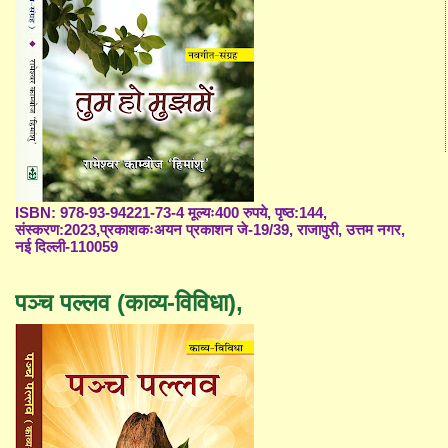
ISBN: 978-93-94221-73-4 मूल्यः400 रुपये, पृष्ठ:144,
संस्करण:2023,प्रकाशकःअयन प्रकाशन जे-19/39, राजापुरी, उत्तम नगर,
नई दिल्ली-110059
पञ्च पल्लव (काव्य-विविधा),