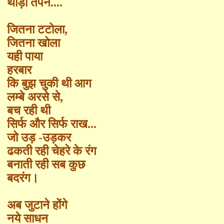
थोड़ी तपन....
जितना टटोला
,
जितना खोला
यही पाया
हरबार
कि बुझ चुकी थी आग
लम्बे अरसे से
,
बच रही थी
सिर्फ और सिर्फ राख...
जो उड़
-
उड़
कर
ढकती रही चेहरे के रंग
बनाती रही सब कुछ
बदरंग।
अब जुटाने होंगे
नये साधन