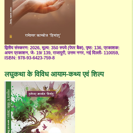
द्वितीय संस्करण: 2026, मूल्य: 350 रुपये (पेपर बैक), पृष्ठ: 136, प्रकाशक:
अयन प्रकाशन, जे- 19/ 139, राजापुरी, उत्तम नगर, नई दिल्ली- 110059,
ISBN: 978-93-6423-759-8
लघुकथा के विविध आयाम-कथ्य एवं शिल्प