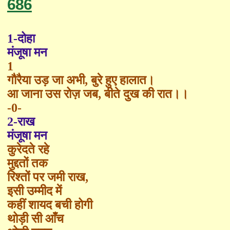
686
1-दोहा
मंजूषा मन
1
गौरैया उड़ जा अभी
,
बुरे हुए हालात।
आ जाना उस रो
ज़
जब
,
बीते दुख की रात।।
-0-
2-
राख
मंजूषा मन
कुरेदते रहे
मुद्दतों तक
रिश्तों पर जमी राख
,
इसी उम्मीद में
कहीं शायद बची होगी
थोड़ी सी
आँच