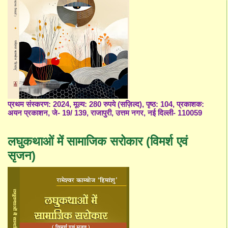
प्रथम संस्करण: 2024, मूल्य: 280 रुपये (सज़िल्द), पृष्ठ: 104, प्रकाशक:
अयन प्रकाशन, जे- 19/ 139, राजापुरी, उत्तम नगर, नई दिल्ली- 110059
लघुकथाओं में सामाजिक सरोकार (विमर्श एवं
सृजन)