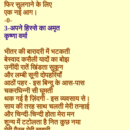
फिर सुलगाने
के लिए
एक नई आग।
-0-
3-
अपने हिस्से का अमृत
कृष्णा वर्मा
भीतर की बारादरी में भटकती
बेस्वाद कसैली यादों का बोझ
उनींदी रातें खिंडता सुकून
और लम्बी सूनी दोपहरियाँ
आठों पहर - इस बि
न्दु
के आस-पास
चकरघिन्नी सी घूमती
थक गई है ज़िंदगी - इस व्यवसाय से।
साय की तरह साथ चलती मेरी तन्हाई
और चिन्दी-चिन्दी होता मेरा मन
शून्य में टटोलता है नित कुछ नया
मेरी ग़ैरत मेरी खुद्दारी