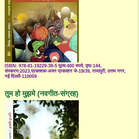
ISBN: 978-81-19229-38-5 मूल्यः400 रुपये, पृष्ठ:144,
संस्करण:2023,प्रकाशकःअयन प्रकाशन जे-19/39, राजापुरी, उत्तम नगर,
नई दिल्ली-110059
तुम हो मुझमे (नवगीत-संग्रह)