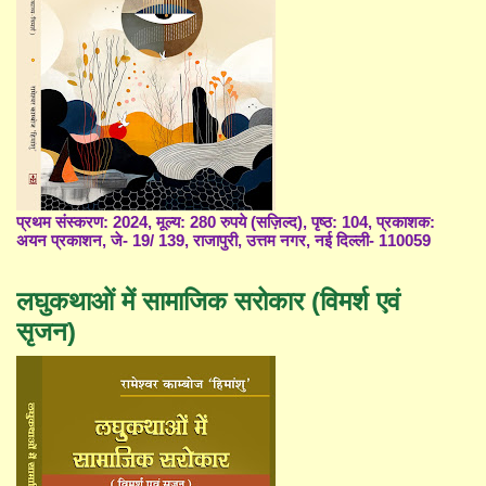
प्रथम संस्करण: 2024, मूल्य: 280 रुपये (सज़िल्द), पृष्ठ: 104, प्रकाशक:
अयन प्रकाशन, जे- 19/ 139, राजापुरी, उत्तम नगर, नई दिल्ली- 110059
लघुकथाओं में सामाजिक सरोकार (विमर्श एवं
सृजन)