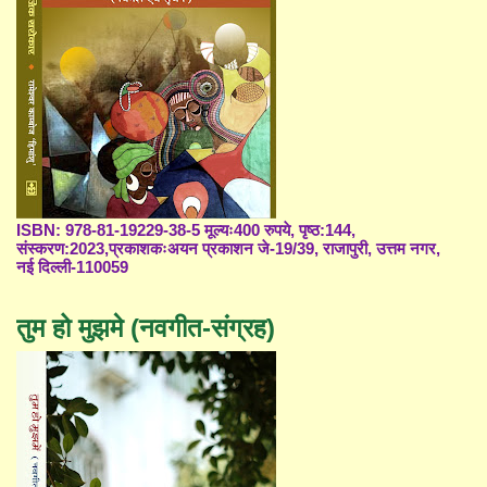
ISBN: 978-81-19229-38-5 मूल्यः400 रुपये, पृष्ठ:144,
संस्करण:2023,प्रकाशकःअयन प्रकाशन जे-19/39, राजापुरी, उत्तम नगर,
नई दिल्ली-110059
तुम हो मुझमे (नवगीत-संग्रह)