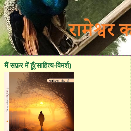
मैं सफ़र में हूँ(साहित्य-विमर्श)