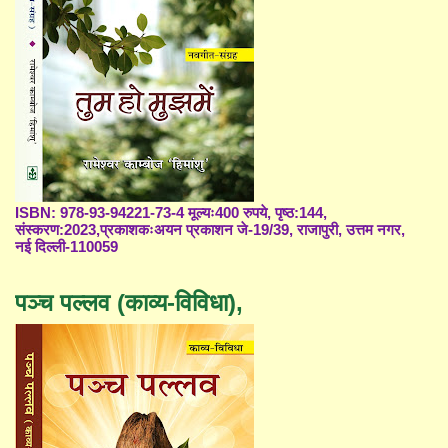
ISBN: 978-93-94221-73-4 मूल्यः400 रुपये, पृष्ठ:144,
संस्करण:2023,प्रकाशकःअयन प्रकाशन जे-19/39, राजापुरी, उत्तम नगर,
नई दिल्ली-110059
पञ्च पल्लव (काव्य-विविधा),