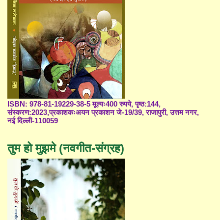
ISBN: 978-81-19229-38-5 मूल्यः400 रुपये, पृष्ठ:144,
संस्करण:2023,प्रकाशकःअयन प्रकाशन जे-19/39, राजापुरी, उत्तम नगर,
नई दिल्ली-110059
तुम हो मुझमे (नवगीत-संग्रह)