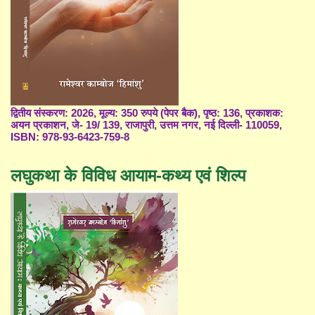
द्वितीय संस्करण: 2026, मूल्य: 350 रुपये (पेपर बैक), पृष्ठ: 136, प्रकाशक:
अयन प्रकाशन, जे- 19/ 139, राजापुरी, उत्तम नगर, नई दिल्ली- 110059,
ISBN: 978-93-6423-759-8
लघुकथा के विविध आयाम-कथ्य एवं शिल्प