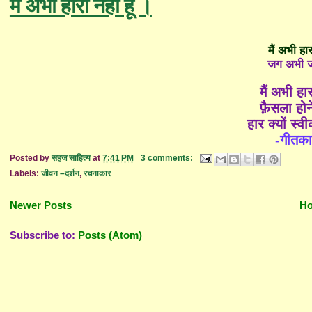
मैं अभी हारा नहीं हूँ ।
मैं अभी हार
जग अभी जी
मैं अभी हार
फ़ैसला होने
हार क्यों स्व
-गीतका
Posted by
सहज साहित्य
at
7:41 PM
3 comments:
Labels:
जीवन –दर्शन
,
रचनाकार
Newer Posts
H
Subscribe to:
Posts (Atom)