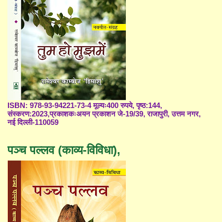
ISBN: 978-93-94221-73-4 मूल्यः400 रुपये, पृष्ठ:144,
संस्करण:2023,प्रकाशकःअयन प्रकाशन जे-19/39, राजापुरी, उत्तम नगर,
नई दिल्ली-110059
पञ्च पल्लव (काव्य-विविधा),