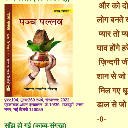
और को दोष
लोग बनते 
प्यार तो प्
घाव होंगे ह
ज़िन्दगी ज
शान से जो 
मिल गए धूल
पृष्ठ:104, मूल्य:260 रुपये, संस्करण: 2022,
डाल से जो
प्रकाशकःअयन प्रकाशन, जे-19/39, राजापुरी, उत्तम
नगर, नई दिल्ली-110059
-0-
साँझ हो गई (काव्य-संग्रह)