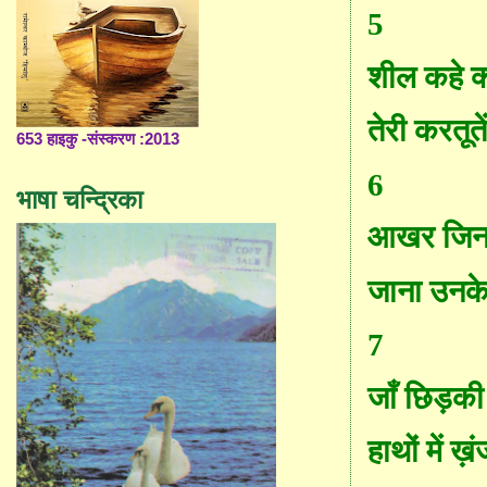
5
शील कहे
क्
तेरी करतूत
653 हाइकु -संस्करण :2013
6
भाषा चन्द्रिका
आखर जिन
जाना उनके
7
जाँ
छिड़की 
हाथों में ख़