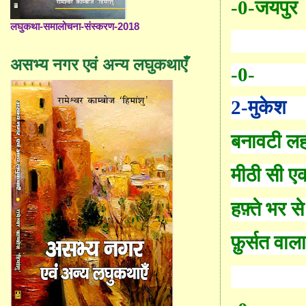
-0-
जयपुर
लघुकथा-समालोचना-संस्करण-2018
असभ्य नगर एवं अन्य लघुकथाएँ
-0-
2-मुकेश
बनावटी लहज
मीठी सी ए
हफ़्ते भर स
फ़ुर्सत वाल