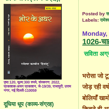
Posted by
स
Labels:
रामेश्
Monday, 
1026-चा
सविता अग
भरोसा जो टू
पृष्ठ:120, मूल्य:300 रुपये, संस्करण: 2022,
जोड़ रही वर्षो
प्रकाशकःअयन प्रकाशन, जे-19/39, राजापुरी, उत्तम
नगर, नई दिल्ली-110059
बोलियाँ खामो
दूधिया धूप (काव्य-संग्रह)