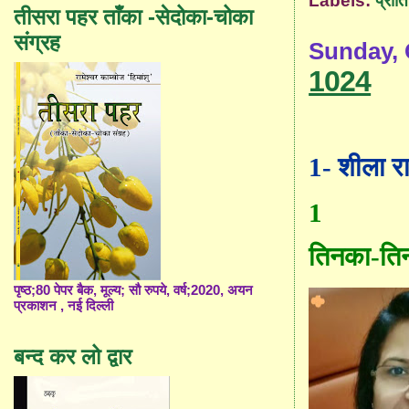
Labels:
प्रीत
तीसरा पहर ताँका -सेदोका-चोका
संग्रह
Sunday, 
1024
1- शीला र
1
तिनका-ति
पृष्ठ;80 पेपर बैक, मूल्य; सौ रुपये, वर्ष;2020, अयन
प्रकाशन , नई दिल्ली
बन्द कर लो द्वार