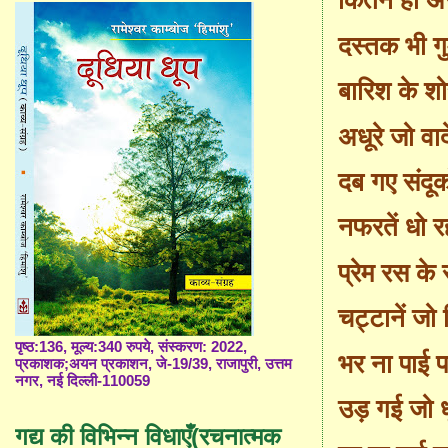
कितने ही अर
दस्तक भी ग
बारिश के शोर 
अधूरे जो वाद
दब गए संदूकों
नफरतें धो र
प्रेम रस के 
चट्टानें ज
पृष्ठ:136, मूल्य:340 रुपये, संस्करण: 2022,
भर ना पाई प
प्रकाशक;अयन प्रकाशन, जे-19/39, राजापुरी, उत्तम
नगर, नई दिल्ली-110059
उड़ गई जो 
गद्य की विभिन्न विधाएँ(रचनात्मक