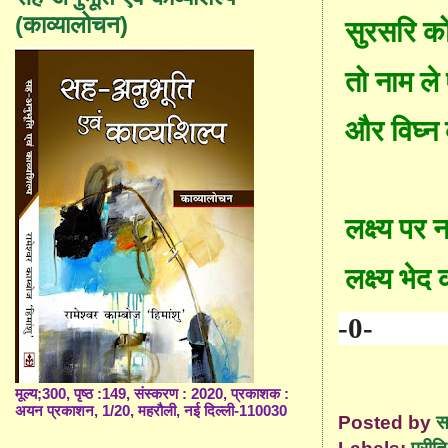
(काव्यालोचन)
सुरसरि को
तो नाम ले
और विघ्न
लक्ष्य पर 
लक्ष्य भ
-0-
मूल्य;300, पृष्ठ :149, संस्करण : 2020, प्रकाशक :
अयन प्रकाशन, 1/20, महरौली, नई दिल्ली-110030
Posted by
स