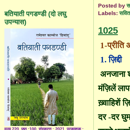
Posted by
स
बतियाती पगडण्डी (दो लघु
Labels:
सवित
उपन्यास)
1025
1-
प्रीति 
1.
ज़िद्दी
अनजाना 
मंज़ि
लें ला
ख़्वा
हिशें ज़िद
दर
-
दर घुम
मूल्य 220, पृष्ठ :100, संस्करण : 2021, प्रकाशक :