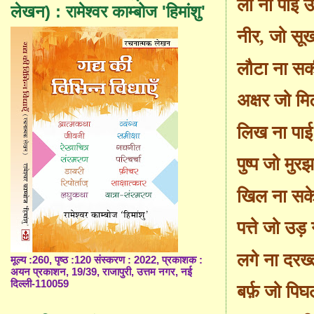
ला ना पाई उम
लेखन) : रामेश्वर काम्बोज 'हिमांशु'
नीर
,
जो सूख
लौटा ना सकी
अक्षर जो म
लिख ना पाई फ
पुष्प जो मुर
खिल ना सके 
पत्ते जो उड़
लगे ना दरख्त
मूल्य :260, पृष्ठ :120 संस्करण : 2022, प्रकाशक :
अयन प्रकाशन, 19/39, राजापुरी, उत्तम नगर, नई
दिल्ली-110059
बर्फ़ जो पि