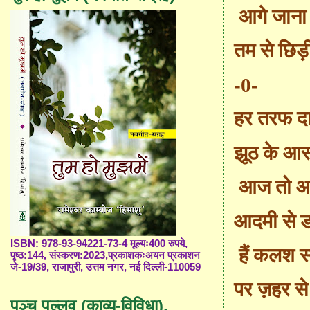
आगे जाना 
तम से छिड़
-0-
हर तरफ दा
झूठ के आस
आज तो आ
आदमी से ड
ISBN: 978-93-94221-73-4 मूल्यः400 रुपये,
हैं कलश स्
पृष्ठ:144, संस्करण:2023,प्रकाशकःअयन प्रकाशन
जे-19/39, राजापुरी, उत्तम नगर, नई दिल्ली-110059
पर ज़हर से
पञ्च पल्लव (काव्य-विविधा),