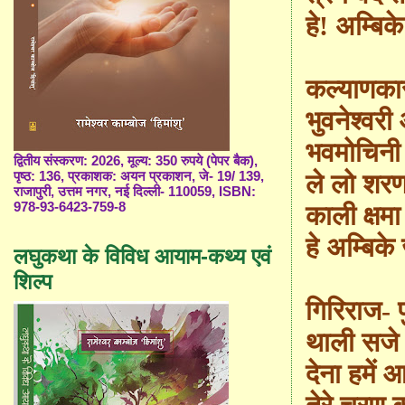
हे! अम्बिक
कल्याणकारी
भुवनेश्वरी
भवमो
चि
नी
द्वितीय संस्करण: 2026, मूल्य: 350 रुपये (पेपर बैक),
ले लो शरण म
पृष्ठ: 136, प्रकाशक: अयन प्रकाशन, जे- 19/ 139,
राजापुरी, उत्तम नगर, नई दिल्ली- 110059, ISBN:
978-93-6423-759-8
काली क्षमा
हे अम्बिके
लघुकथा के विविध आयाम-कथ्य एवं
शिल्प
गिरिराज
-
प
थाली सजे ह
देना हमें 