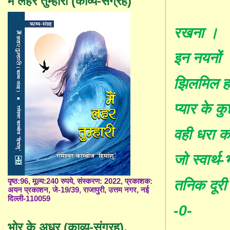
मैं लहर तुम्हारी (काव्य-संग्रह)
रखना ।
इन नयनों
झिलमिल हर
प्यार के 
वही धरा का
जो स्वार्थ-भ
तनिक दूरी
पृष्ठ:96, मूल्य:240 रुपये, संस्करण: 2022, प्रकाशक:
अयन प्रकाशन, जे-19/39, राजापुरी, उत्तम नगर, नई
दिल्ली-110059
-0-
भोर के अधर (काव्य-संग्रह),