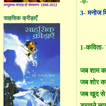
-0-
लग्घुकथा-संग्रह-दो संस्करण- 1998-2013
3-
मनोज म
साहसिक क्रीड़ाएँ
1-
कविता- 
जब शाम 
जब शोर का
जब खुद से 
डरावने सायो