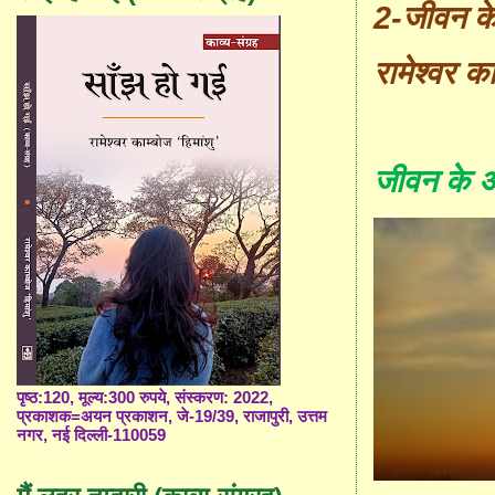
2-
जीवन के अ
रामेश्वर का
जीवन के अँध
पृष्ठ:120, मूल्य:300 रुपये, संस्करण: 2022,
प्रकाशक=अयन प्रकाशन, जे-19/39, राजापुरी, उत्तम
नगर, नई दिल्ली-110059