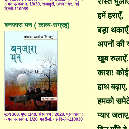
रास्ते भुलाए
अयन प्रकाशन, 19/39, राजापुरी, उत्तम नगर, नई
दिल्ली-110059
हमें हराएँ
,
बनजारा मन ( काव्य-संग्रह)
बड़ा थकाएँ
अपनों की य
खूब रुलाएँ.
काश! कोई
हाथ बढ़ाए
,
हमको समेट
प्यार जताए
मूल्य 300, पृष्ठ :148, संस्करण : 2020, प्रकाशक :
अयन प्रकाशन, 1/20, महरौली, नई दिल्ली-110030