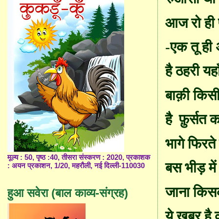
आज रो ही 
-
एक तू ही
है ठहरी यहा
बाक़ी किस
है
फ़ुर्सत
कह
भागे फिरते 
मूल्य : 50, पृष्ठ :40, तीसरा संस्करण : 2020, प्रकाशक
बस भीड़ में
: अयन प्रकाशन, 1/20, महरौली, नई दिल्ली-110030
जाना किस
हुआ सवेरा (बाल काव्य-संग्रह)
ये खबर है क