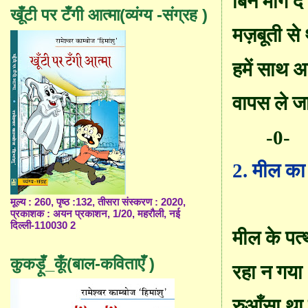
बिन माँगे द
खूँटी पर टँगी आत्मा(व्यंग्य -संग्रह )
मज़बूती से 
हमें साथ अ
वापस ले जा
-0-
2.
मील का
मूल्य : 260, पृष्ठ :132, तीसरा संस्करण : 2020,
प्रकाशक : अयन प्रकाशन, 1/20, महरौली, नई
दिल्ली-110030 2
मील के पत्
कुकड़ूँ_कूँ(बाल-कविताएँ )
रहा न गया
रु
आँ
सा थ