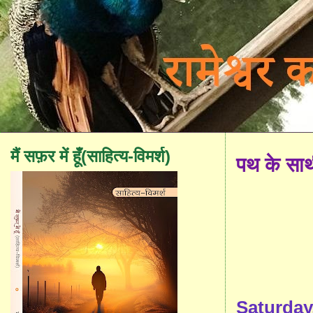
मैं सफ़र में हूँ(साहित्य-विमर्श)
पथ के सा
Saturday