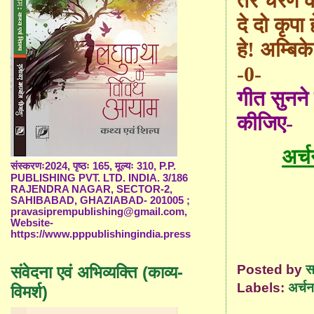
तेरे चरण क
दे दो कृपा 
हे! अम्बिक
-0-
गीत सुनने
कीजिए-
अर्
संस्करणः2024, पृष्ठः 165, मूल्यः 310, P.P.
PUBLISHING PVT. LTD. INDIA. 3/186
RAJENDRA NAGAR, SECTOR-2,
SAHIBABAD, GHAZIABAD- 201005 ;
pravasiprempublishing@gmail.com,
Website-
https://www.pppublishingindia.press
Posted by
स
संवेदना एवं अभिव्यक्ति (काव्य-
Labels:
अर्चन
विमर्श)