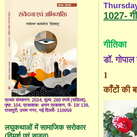
Thursday
1027- गी
गीतिका
डॉ. गोपाल ब
1
काँटों की 
प्रथम संस्करण: 2024, मूल्य: 280 रुपये (सज़िल्द),
पृष्ठ: 104, प्रकाशक: अयन प्रकाशन, जे- 19/ 139,
राजापुरी, उत्तम नगर, नई दिल्ली- 110059
लघुकथाओं में सामाजिक सरोकार
(विमर्श एवं सृजन)