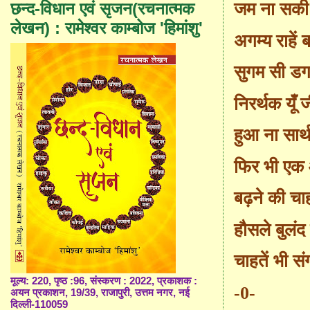
छन्द-विधान एवं सृजन(रचनात्मक
जम ना सकी 
लेखन) : रामेश्वर काम्बोज 'हिमांशु'
अगम्य राहें 
सुगम सी डग
निरर्थक यूँ
हुआ ना सार्
फिर भी एक
बढ़ने की चाह 
हौसले बुलंद ह
चाहतें भी संग 
मूल्य: 220, पृष्ठ :96, संस्करण : 2022, प्रकाशक :
-0-
अयन प्रकाशन, 19/39, राजापुरी, उत्तम नगर, नई
दिल्ली-110059