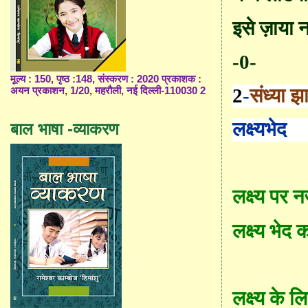
इसे ज़ाया
-0-
मूल्य : 150, पृष्ठ :148, संस्करण : 2020 प्रकाशक :
2
-
संध्या झ
अयन प्रकाशन, 1/20, महरौली, नई दिल्ली-110030 2
लक्ष्यभेद
बाल भाषा -व्याकरण
लक्ष्य पर न
लक्ष्य भेद
लक्ष्य के ल