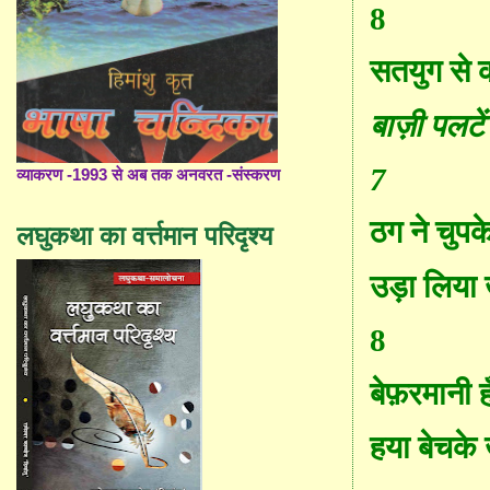
8
सतयुग से
बाज़ी पलटें
7
व्याकरण -1993 से अब तक अनवरत -संस्करण
ठग
ने
चुपके
लघुकथा का वर्त्तमान परिदृश्य
उड़ा लिया 
8
बेफ़रमानी ह
हया बेचके