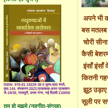
अपने भी
बस मतलब 
चोरी सीना
कैसी बेशरम
इंसाँ इंसाँ 
कितनी गहर
ISBN: 978-81-19229-38-5 मूल्यः400 रुपये,
झूठ उड़ाए 
पृष्ठ:144, संस्करण:2023,प्रकाशकःअयन प्रकाशन
जे-19/39, राजापुरी, उत्तम नगर, नई दिल्ली-110059
सूली पर सच
तुम हो मुझमे (नवगीत-संग्रह)