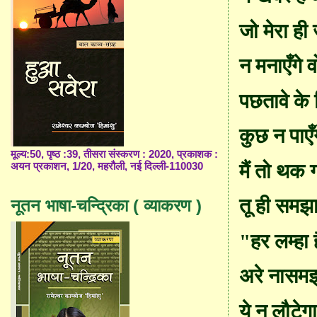
जो मेरा ही
न मना
एँ
गे व
पछतावे
के
कुछ न पाएँग
मूल्य:50, पृष्ठ :39, तीसरा संस्करण : 2020, प्रकाशक :
मैं तो थक 
अयन प्रकाशन, 1/20, महरौली, नई दिल्ली-110030
तू ही समझ
नूतन भाषा-चन्द्रिका ( व्याकरण )
"
हर लम्हा 
अरे नासम
ये न लौटेग