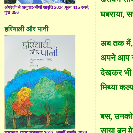
अंग्रेज़ी से अनुवाद-चौथी आवृत्ति 2024,मूल्यः415 रुपये,
घबराया
,
स
पृष्ठः356
हरियाली और पानी
अब तक मैं
,
अपने आप स
देखकर भी आँ
मिथ्या कल्प
बस
,
उनक
साया बन मे
बालकथा -पहला संस्करण-2017, आठवीं आवृत्ति;2024,