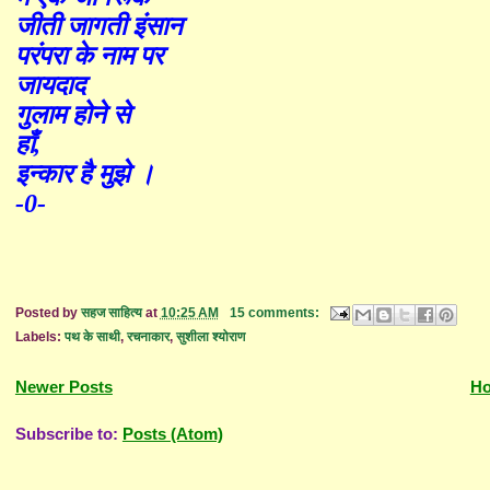
जीती जागती इंसान
परंपरा के नाम पर
जायदाद
गुलाम होने से
हाँ,
इन्कार है मुझे ।
-0-
Posted by
सहज साहित्य
at
10:25 AM
15 comments:
Labels:
पथ के साथी
,
रचनाकार
,
सुशीला श्योराण
Newer Posts
H
Subscribe to:
Posts (Atom)