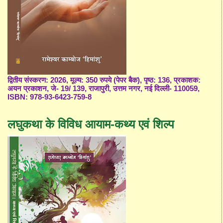
द्वितीय संस्करण: 2026, मूल्य: 350 रुपये (पेपर बैक), पृष्ठ: 136, प्रकाशक:
अयन प्रकाशन, जे- 19/ 139, राजापुरी, उत्तम नगर, नई दिल्ली- 110059,
ISBN: 978-93-6423-759-8
लघुकथा के विविध आयाम-कथ्य एवं शिल्प