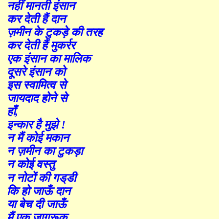
नहीं मानती इंसान
कर देती हैं दान
ज़मीन के टुकड़े की तरह
कर देती हैं मुकर्रर
एक इंसान का मालिक
दूसरे इंसान को
इस स्वामित्व से
जायदाद होने से
हाँ,
इन्कार है मुझे !
न
मैं
कोई मकान
न ज़मीन का टुकड़ा
न कोई वस्तु
न नोटों की गड्
डी
कि हो जाऊँ दान
या बेच दी जाऊँ
मैं एक जागरूक