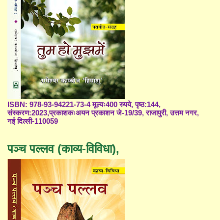
ISBN: 978-93-94221-73-4 मूल्यः400 रुपये, पृष्ठ:144,
संस्करण:2023,प्रकाशकःअयन प्रकाशन जे-19/39, राजापुरी, उत्तम नगर,
नई दिल्ली-110059
पञ्च पल्लव (काव्य-विविधा),