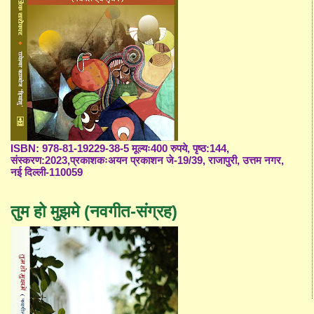
ISBN: 978-81-19229-38-5 मूल्यः400 रुपये, पृष्ठ:144,
संस्करण:2023,प्रकाशकःअयन प्रकाशन जे-19/39, राजापुरी, उत्तम नगर,
नई दिल्ली-110059
तुम हो मुझमे (नवगीत-संग्रह)