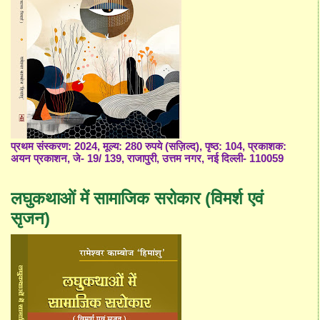
प्रथम संस्करण: 2024, मूल्य: 280 रुपये (सज़िल्द), पृष्ठ: 104, प्रकाशक:
अयन प्रकाशन, जे- 19/ 139, राजापुरी, उत्तम नगर, नई दिल्ली- 110059
लघुकथाओं में सामाजिक सरोकार (विमर्श एवं
सृजन)