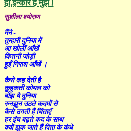
हाँ,इन्कार है मुझे !
सुशीला श्योराण
मैंने -
तुम्हारी दुनिया में
आ खोलीं आँखें
कितनी जोड़ी
हुईं
निराश
आँखें ।
कैसे कह देती है
कुहुकती कोयल को
बोझ ये दुनिया
रुनझुन उठते कदमों से
कैसे उगती हैं चिंताएँ
हर इंच बढ़ते कद के साथ
क्यों झुक जाते हैं पिता के कंधे