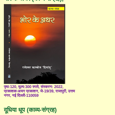
पृष्ठ:120, मूल्य:300 रुपये, संस्करण: 2022,
प्रकाशकःअयन प्रकाशन, जे-19/39, राजापुरी, उत्तम
नगर, नई दिल्ली-110059
दूधिया धूप (काव्य-संग्रह)