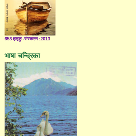
653 हाइकु -संस्करण :2013
भाषा चन्द्रिका