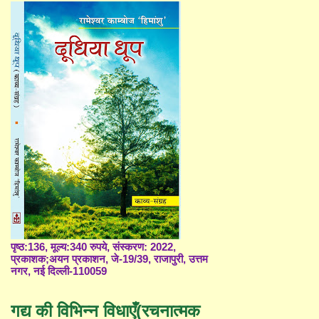
पृष्ठ:136, मूल्य:340 रुपये, संस्करण: 2022,
प्रकाशक;अयन प्रकाशन, जे-19/39, राजापुरी, उत्तम
नगर, नई दिल्ली-110059
गद्य की विभिन्न विधाएँ(रचनात्मक