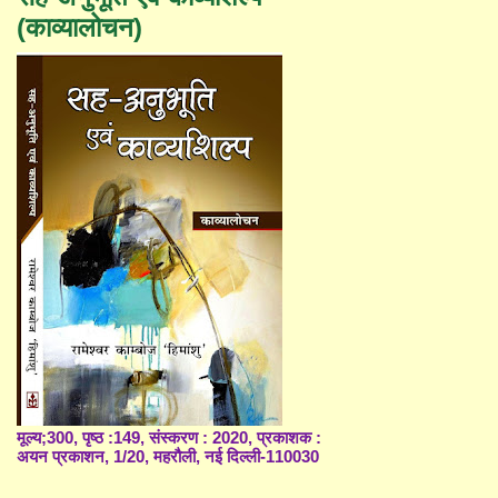
(काव्यालोचन)
मूल्य;300, पृष्ठ :149, संस्करण : 2020, प्रकाशक :
अयन प्रकाशन, 1/20, महरौली, नई दिल्ली-110030