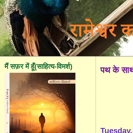
मैं सफ़र में हूँ(साहित्य-विमर्श)
पथ के सा
Tuesday,