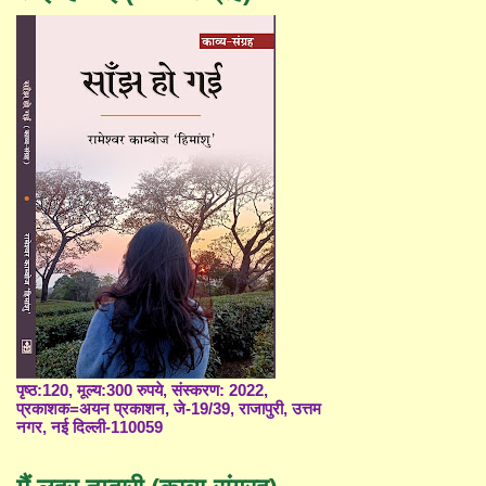
पृष्ठ:120, मूल्य:300 रुपये, संस्करण: 2022,
प्रकाशक=अयन प्रकाशन, जे-19/39, राजापुरी, उत्तम
नगर, नई दिल्ली-110059