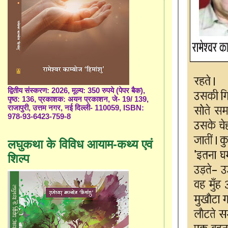
द्वितीय संस्करण: 2026, मूल्य: 350 रुपये (पेपर बैक),
पृष्ठ: 136, प्रकाशक: अयन प्रकाशन, जे- 19/ 139,
राजापुरी, उत्तम नगर, नई दिल्ली- 110059, ISBN:
978-93-6423-759-8
लघुकथा के विविध आयाम-कथ्य एवं
शिल्प