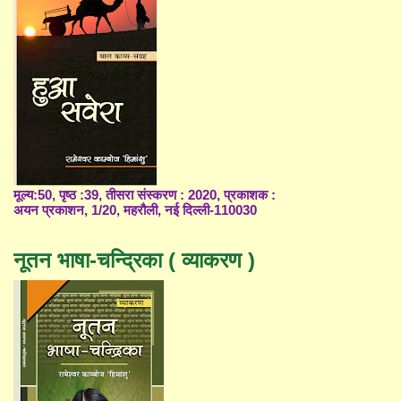
मूल्य:50, पृष्ठ :39, तीसरा संस्करण : 2020, प्रकाशक :
अयन प्रकाशन, 1/20, महरौली, नई दिल्ली-110030
नूतन भाषा-चन्द्रिका ( व्याकरण )