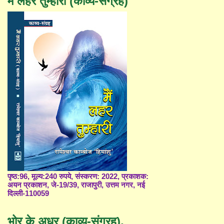
मैं लहर तुम्हारी (काव्य-संग्रह)
पृष्ठ:96, मूल्य:240 रुपये, संस्करण: 2022, प्रकाशक:
अयन प्रकाशन, जे-19/39, राजापुरी, उत्तम नगर, नई
दिल्ली-110059
भोर के अधर (काव्य-संग्रह),