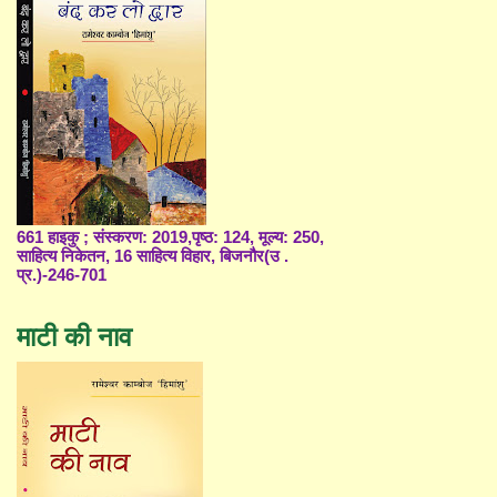
661 हाइकु ; संस्करण: 2019,पृष्ठ: 124, मूल्य: 250,
साहित्य निकेतन, 16 साहित्य विहार, बिजनौर(उ .
प्र.)-246-701
माटी की नाव