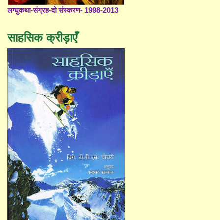
लग्घुकथा-संग्रह-दो संस्करण- 1998-2013
साहसिक क्रीड़ाएँ