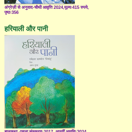
अंग्रेज़ी से अनुवाद-चौथी आवृत्ति 2024,मूल्यः415 रुपये,
पृष्ठः356
हरियाली और पानी
बालकथा -पहला संस्करण-2017, आठवीं आवृत्ति;2024,