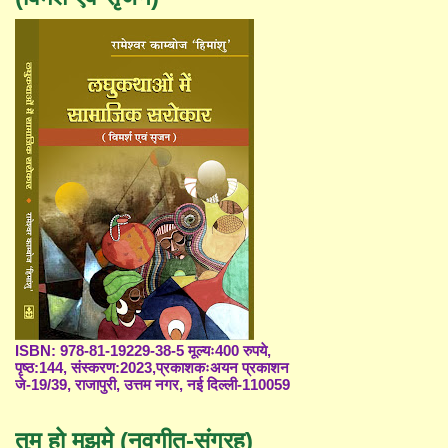
ISBN: 978-81-19229-38-5 मूल्यः400 रुपये,
पृष्ठ:144, संस्करण:2023,प्रकाशकःअयन प्रकाशन
जे-19/39, राजापुरी, उत्तम नगर, नई दिल्ली-110059
तुम हो मुझमे (नवगीत-संग्रह)