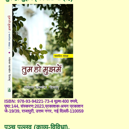
ISBN: 978-93-94221-73-4 मूल्यः400 रुपये,
पृष्ठ:144, संस्करण:2023,प्रकाशकःअयन प्रकाशन
जे-19/39, राजापुरी, उत्तम नगर, नई दिल्ली-110059
पञ्च पल्लव (काव्य-विविधा),