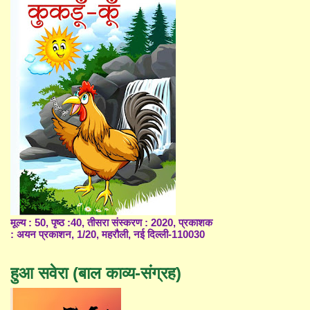
मूल्य : 50, पृष्ठ :40, तीसरा संस्करण : 2020, प्रकाशक
: अयन प्रकाशन, 1/20, महरौली, नई दिल्ली-110030
हुआ सवेरा (बाल काव्य-संग्रह)