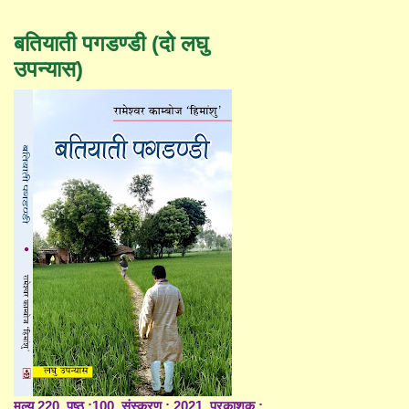
बतियाती पगडण्डी (दो लघु
उपन्यास)
मूल्य 220, पृष्ठ :100, संस्करण : 2021, प्रकाशक :