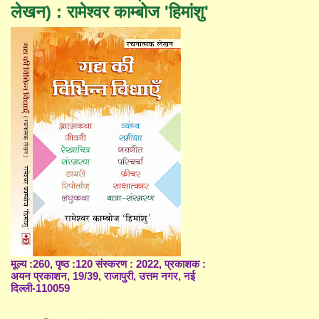
लेखन) : रामेश्वर काम्बोज 'हिमांशु'
मूल्य :260, पृष्ठ :120 संस्करण : 2022, प्रकाशक :
अयन प्रकाशन, 19/39, राजापुरी, उत्तम नगर, नई
दिल्ली-110059