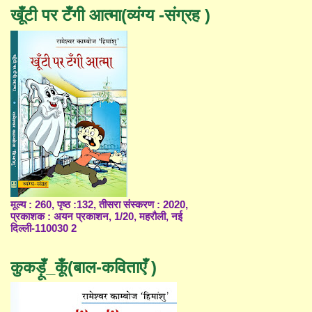
खूँटी पर टँगी आत्मा(व्यंग्य -संग्रह )
मूल्य : 260, पृष्ठ :132, तीसरा संस्करण : 2020,
प्रकाशक : अयन प्रकाशन, 1/20, महरौली, नई
दिल्ली-110030 2
कुकड़ूँ_कूँ(बाल-कविताएँ )