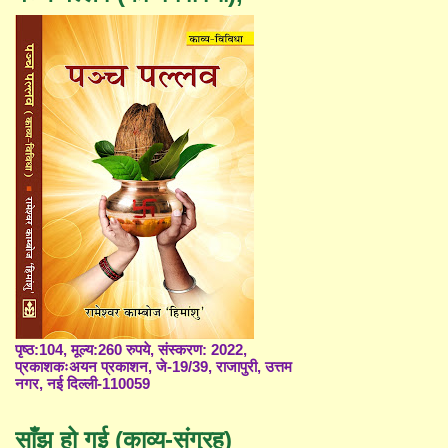
पृष्ठ:104, मूल्य:260 रुपये, संस्करण: 2022,
प्रकाशकःअयन प्रकाशन, जे-19/39, राजापुरी, उत्तम
नगर, नई दिल्ली-110059
साँझ हो गई (काव्य-संग्रह)