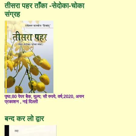
तीसरा पहर ताँका -सेदोका-चोका
संग्रह
पृष्ठ;80 पेपर बैक, मूल्य; सौ रुपये, वर्ष;2020, अयन
प्रकाशन , नई दिल्ली
बन्द कर लो द्वार