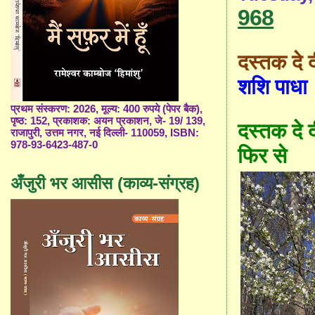
968
दस्तक दे द
शशि पाधा
प्रथम संस्करण: 2026, मूल्य: 400 रुपये (पेपर बैक),
पृष्ठ: 152, प्रकाशक: अयन प्रकाशन, जे- 19/ 139,
दस्तक दे द
राजापुरी, उत्तम नगर, नई दिल्ली- 110059, ISBN:
978-93-6423-487-0
फिर से
अँजुरी भर आसीस (काव्य-संग्रह)