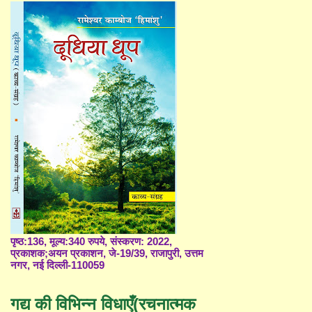
पृष्ठ:136, मूल्य:340 रुपये, संस्करण: 2022,
प्रकाशक;अयन प्रकाशन, जे-19/39, राजापुरी, उत्तम
नगर, नई दिल्ली-110059
गद्य की विभिन्न विधाएँ(रचनात्मक