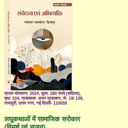
प्रथम संस्करण: 2024, मूल्य: 280 रुपये (सज़िल्द),
पृष्ठ: 104, प्रकाशक: अयन प्रकाशन, जे- 19/ 139,
राजापुरी, उत्तम नगर, नई दिल्ली- 110059
लघुकथाओं में सामाजिक सरोकार
(विमर्श एवं सृजन)