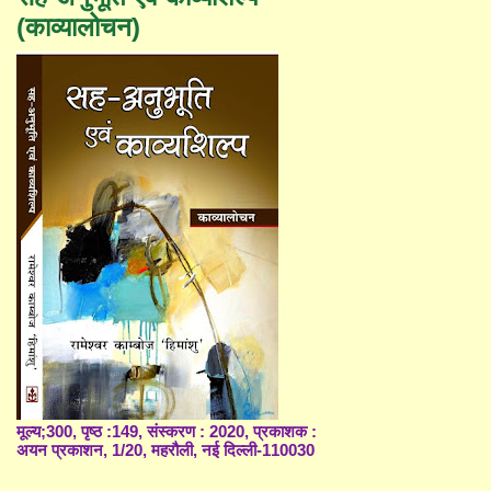
(काव्यालोचन)
मूल्य;300, पृष्ठ :149, संस्करण : 2020, प्रकाशक :
अयन प्रकाशन, 1/20, महरौली, नई दिल्ली-110030