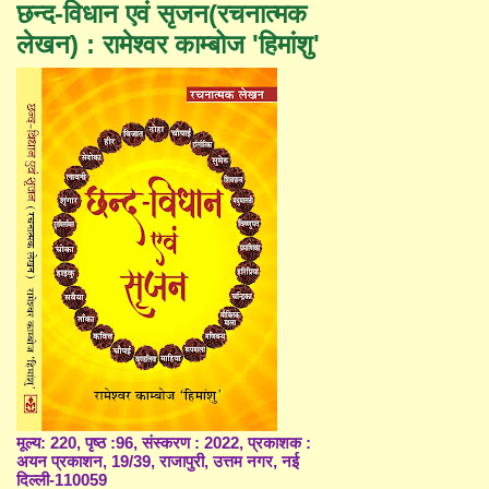
छन्द-विधान एवं सृजन(रचनात्मक
लेखन) : रामेश्वर काम्बोज 'हिमांशु'
मूल्य: 220, पृष्ठ :96, संस्करण : 2022, प्रकाशक :
अयन प्रकाशन, 19/39, राजापुरी, उत्तम नगर, नई
दिल्ली-110059