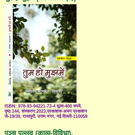
ISBN: 978-93-94221-73-4 मूल्यः400 रुपये,
पृष्ठ:144, संस्करण:2023,प्रकाशकःअयन प्रकाशन
जे-19/39, राजापुरी, उत्तम नगर, नई दिल्ली-110059
पञ्च पल्लव (काव्य-विविधा),