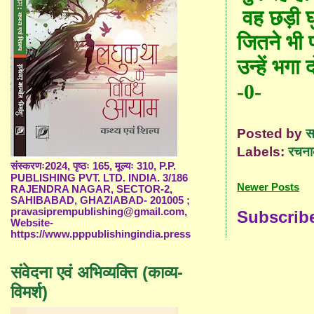
वह छड़ी घु
जितने भी प
उन्हें भगा 
-0-
Posted by
स
Labels:
रचना
संस्करणः2024, पृष्ठः 165, मूल्यः 310, P.P.
PUBLISHING PVT. LTD. INDIA. 3/186
Newer Posts
RAJENDRA NAGAR, SECTOR-2,
SAHIBABAD, GHAZIABAD- 201005 ;
pravasiprempublishing@gmail.com,
Subscrib
Website-
https://www.pppublishingindia.press
संवेदना एवं अभिव्यक्ति (काव्य-
विमर्श)