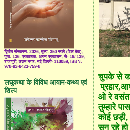
द्वितीय संस्करण: 2026, मूल्य: 350 रुपये (पेपर बैक),
पृष्ठ: 136, प्रकाशक: अयन प्रकाशन, जे- 19/ 139,
राजापुरी, उत्तम नगर, नई दिल्ली- 110059, ISBN:
978-93-6423-759-8
चुपके से क
लघुकथा के विविध आयाम-कथ्य एवं
प्रहार
,आ
शिल्प
ओ रे वसंत
तुम्हारे प
कोई छड़ी
सुन रहे ह