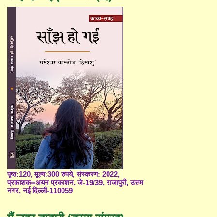
पृष्ठ:120, मूल्य:300 रुपये, संस्करण: 2022,
प्रकाशक=अयन प्रकाशन, जे-19/39, राजापुरी, उत्तम
नगर, नई दिल्ली-110059