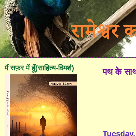
मैं सफ़र में हूँ(साहित्य-विमर्श)
पथ के सा
Tuesday, 