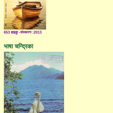
653 हाइकु -संस्करण :2013
भाषा चन्द्रिका