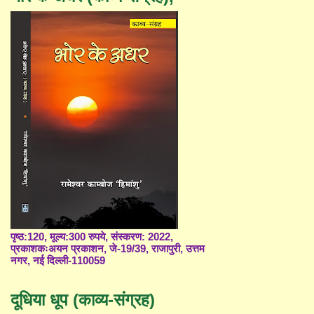
पृष्ठ:120, मूल्य:300 रुपये, संस्करण: 2022,
प्रकाशकःअयन प्रकाशन, जे-19/39, राजापुरी, उत्तम
नगर, नई दिल्ली-110059
दूधिया धूप (काव्य-संग्रह)