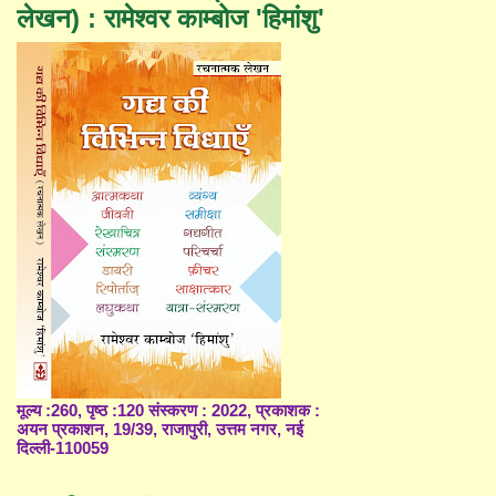
लेखन) : रामेश्वर काम्बोज 'हिमांशु'
मूल्य :260, पृष्ठ :120 संस्करण : 2022, प्रकाशक :
अयन प्रकाशन, 19/39, राजापुरी, उत्तम नगर, नई
दिल्ली-110059