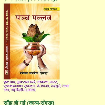
पृष्ठ:104, मूल्य:260 रुपये, संस्करण: 2022,
प्रकाशकःअयन प्रकाशन, जे-19/39, राजापुरी, उत्तम
नगर, नई दिल्ली-110059
साँझ हो गई (काव्य-संग्रह)