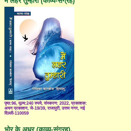
मैं लहर तुम्हारी (काव्य-संग्रह)
पृष्ठ:96, मूल्य:240 रुपये, संस्करण: 2022, प्रकाशक:
अयन प्रकाशन, जे-19/39, राजापुरी, उत्तम नगर, नई
दिल्ली-110059
भोर के अधर (काव्य-संग्रह),