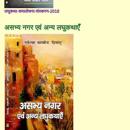
लघुकथा-समालोचना-संस्करण-2018
असभ्य नगर एवं अन्य लघुकथाएँ