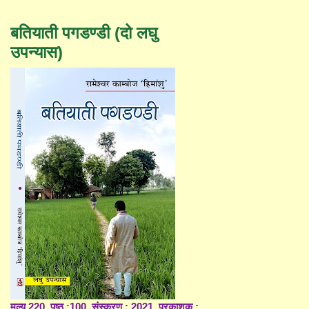
बतियाती पगडण्डी (दो लघु
उपन्यास)
मूल्य 220, पृष्ठ :100, संस्करण : 2021, प्रकाशक :