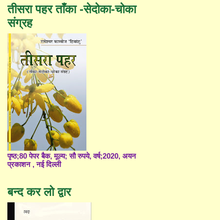
तीसरा पहर ताँका -सेदोका-चोका
संग्रह
पृष्ठ;80 पेपर बैक, मूल्य; सौ रुपये, वर्ष;2020, अयन
प्रकाशन , नई दिल्ली
बन्द कर लो द्वार