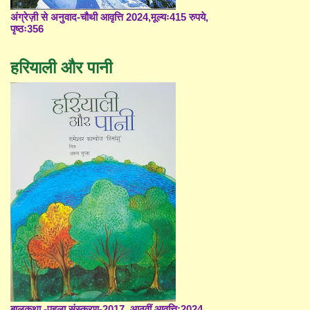
अंग्रेज़ी से अनुवाद-चौथी आवृत्ति 2024,मूल्यः415 रुपये,
पृष्ठः356
हरियाली और पानी
बालकथा -पहला संस्करण-2017, आठवीं आवृत्ति;2024,