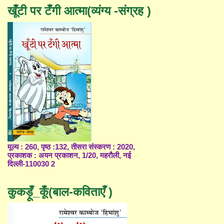
खूँटी पर टँगी आत्मा(व्यंग्य -संग्रह )
मूल्य : 260, पृष्ठ :132, तीसरा संस्करण : 2020,
प्रकाशक : अयन प्रकाशन, 1/20, महरौली, नई
दिल्ली-110030 2
कुकड़ूँ_कूँ(बाल-कविताएँ )