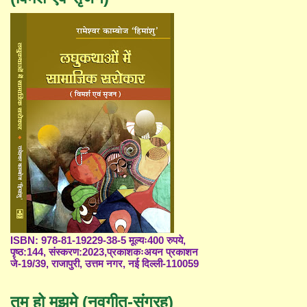
ISBN: 978-81-19229-38-5 मूल्यः400 रुपये,
पृष्ठ:144, संस्करण:2023,प्रकाशकःअयन प्रकाशन
जे-19/39, राजापुरी, उत्तम नगर, नई दिल्ली-110059
तुम हो मुझमे (नवगीत-संग्रह)