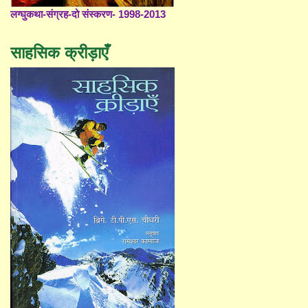
लग्घुकथा-संग्रह-दो संस्करण- 1998-2013
साहसिक क्रीड़ाएँ