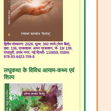
द्वितीय संस्करण: 2026, मूल्य: 350 रुपये (पेपर बैक),
पृष्ठ: 136, प्रकाशक: अयन प्रकाशन, जे- 19/ 139,
राजापुरी, उत्तम नगर, नई दिल्ली- 110059, ISBN:
978-93-6423-759-8
लघुकथा के विविध आयाम-कथ्य एवं
शिल्प