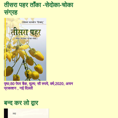
तीसरा पहर ताँका -सेदोका-चोका
संग्रह
पृष्ठ;80 पेपर बैक, मूल्य; सौ रुपये, वर्ष;2020, अयन
प्रकाशन , नई दिल्ली
बन्द कर लो द्वार