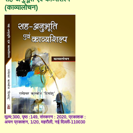
(काव्यालोचन)
मूल्य;300, पृष्ठ :149, संस्करण : 2020, प्रकाशक :
अयन प्रकाशन, 1/20, महरौली, नई दिल्ली-110030