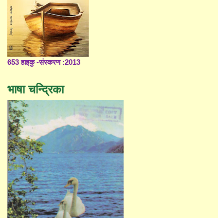
653 हाइकु -संस्करण :2013
भाषा चन्द्रिका