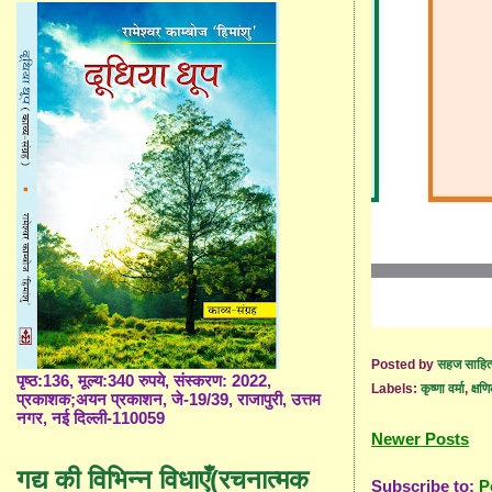
Posted by
सहज साहित
पृष्ठ:136, मूल्य:340 रुपये, संस्करण: 2022,
Labels:
कृष्णा वर्मा
,
क्षण
प्रकाशक;अयन प्रकाशन, जे-19/39, राजापुरी, उत्तम
नगर, नई दिल्ली-110059
Newer Posts
गद्य की विभिन्न विधाएँ(रचनात्मक
Subscribe to:
P