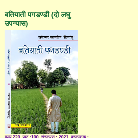
बतियाती पगडण्डी (दो लघु
उपन्यास)
मूल्य 220, पृष्ठ :100, संस्करण : 2021, प्रकाशक :