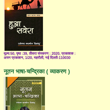
मूल्य:50, पृष्ठ :39, तीसरा संस्करण : 2020, प्रकाशक :
अयन प्रकाशन, 1/20, महरौली, नई दिल्ली-110030
नूतन भाषा-चन्द्रिका ( व्याकरण )