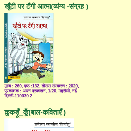
खूँटी पर टँगी आत्मा(व्यंग्य -संग्रह )
मूल्य : 260, पृष्ठ :132, तीसरा संस्करण : 2020,
प्रकाशक : अयन प्रकाशन, 1/20, महरौली, नई
दिल्ली-110030 2
कुकड़ूँ_कूँ(बाल-कविताएँ )