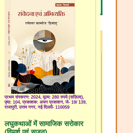
प्रथम संस्करण: 2024, मूल्य: 280 रुपये (सज़िल्द),
पृष्ठ: 104, प्रकाशक: अयन प्रकाशन, जे- 19/ 139,
राजापुरी, उत्तम नगर, नई दिल्ली- 110059
लघुकथाओं में सामाजिक सरोकार
(विमर्श एवं सृजन)