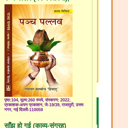
पृष्ठ:104, मूल्य:260 रुपये, संस्करण: 2022,
प्रकाशकःअयन प्रकाशन, जे-19/39, राजापुरी, उत्तम
नगर, नई दिल्ली-110059
साँझ हो गई (काव्य-संग्रह)