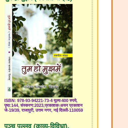
ISBN: 978-93-94221-73-4 मूल्यः400 रुपये,
पृष्ठ:144, संस्करण:2023,प्रकाशकःअयन प्रकाशन
जे-19/39, राजापुरी, उत्तम नगर, नई दिल्ली-110059
पञ्च पल्लव (काव्य-विविधा),