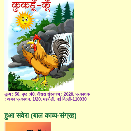
मूल्य : 50, पृष्ठ :40, तीसरा संस्करण : 2020, प्रकाशक
: अयन प्रकाशन, 1/20, महरौली, नई दिल्ली-110030
हुआ सवेरा (बाल काव्य-संग्रह)