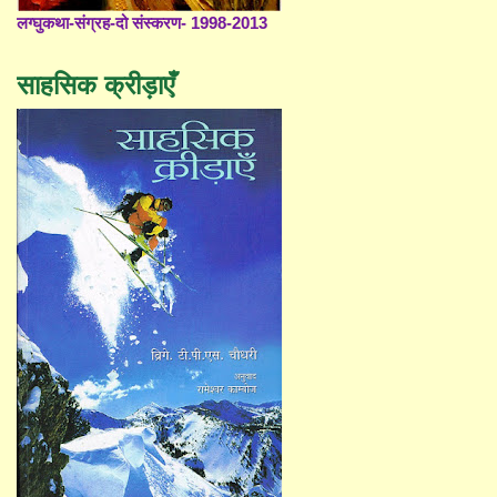
लग्घुकथा-संग्रह-दो संस्करण- 1998-2013
साहसिक क्रीड़ाएँ