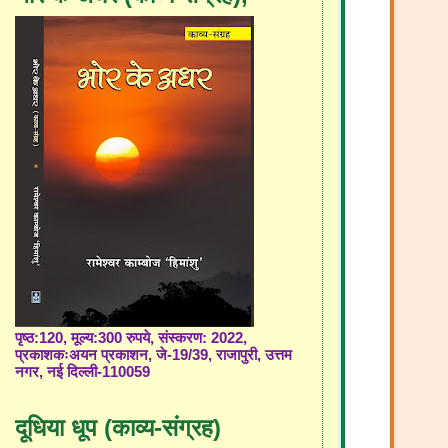
पृष्ठ:120, मूल्य:300 रुपये, संस्करण: 2022,
प्रकाशकःअयन प्रकाशन, जे-19/39, राजापुरी, उत्तम
नगर, नई दिल्ली-110059
दूधिया धूप (काव्य-संग्रह)