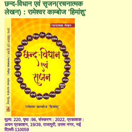
छन्द-विधान एवं सृजन(रचनात्मक
लेखन) : रामेश्वर काम्बोज 'हिमांशु'
मूल्य: 220, पृष्ठ :96, संस्करण : 2022, प्रकाशक :
अयन प्रकाशन, 19/39, राजापुरी, उत्तम नगर, नई
दिल्ली-110059