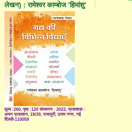
लेखन) : रामेश्वर काम्बोज 'हिमांशु'
मूल्य :260, पृष्ठ :120 संस्करण : 2022, प्रकाशक :
अयन प्रकाशन, 19/39, राजापुरी, उत्तम नगर, नई
दिल्ली-110059