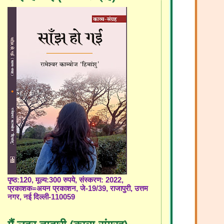
पृष्ठ:120, मूल्य:300 रुपये, संस्करण: 2022,
प्रकाशक=अयन प्रकाशन, जे-19/39, राजापुरी, उत्तम
नगर, नई दिल्ली-110059