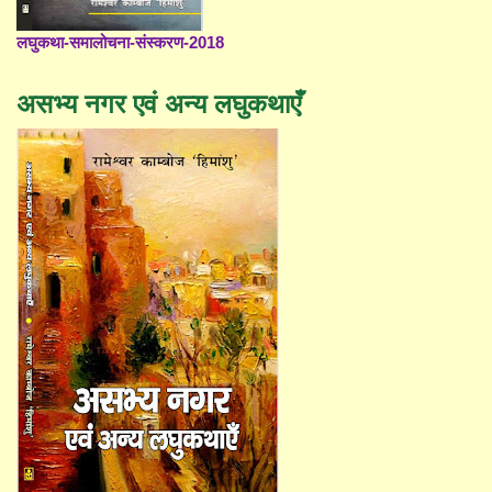
लघुकथा-समालोचना-संस्करण-2018
असभ्य नगर एवं अन्य लघुकथाएँ