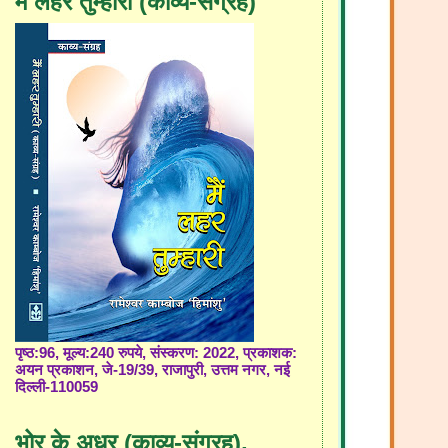
मैं लहर तुम्हारी (काव्य-संग्रह)
पृष्ठ:96, मूल्य:240 रुपये, संस्करण: 2022, प्रकाशक:
अयन प्रकाशन, जे-19/39, राजापुरी, उत्तम नगर, नई
दिल्ली-110059
भोर के अधर (काव्य-संग्रह),