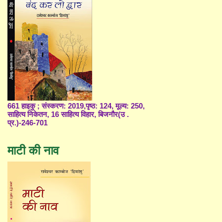
661 हाइकु ; संस्करण: 2019,पृष्ठ: 124, मूल्य: 250,
साहित्य निकेतन, 16 साहित्य विहार, बिजनौर(उ .
प्र.)-246-701
माटी की नाव