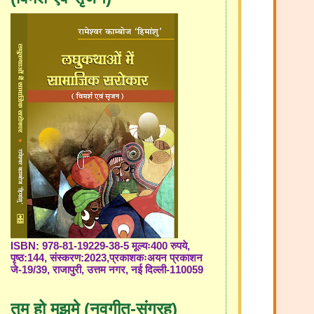
ISBN: 978-81-19229-38-5 मूल्यः400 रुपये,
पृष्ठ:144, संस्करण:2023,प्रकाशकःअयन प्रकाशन
जे-19/39, राजापुरी, उत्तम नगर, नई दिल्ली-110059
तुम हो मुझमे (नवगीत-संग्रह)