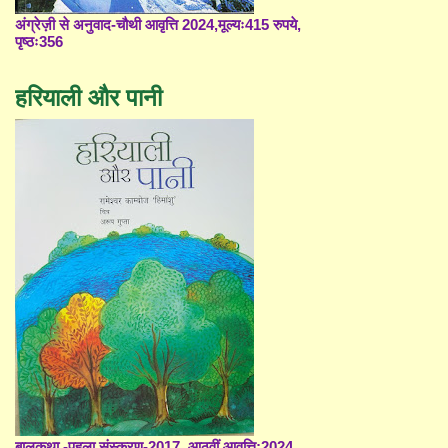
अंग्रेज़ी से अनुवाद-चौथी आवृत्ति 2024,मूल्यः415 रुपये,
पृष्ठः356
हरियाली और पानी
बालकथा -पहला संस्करण-2017, आठवीं आवृत्ति;2024,