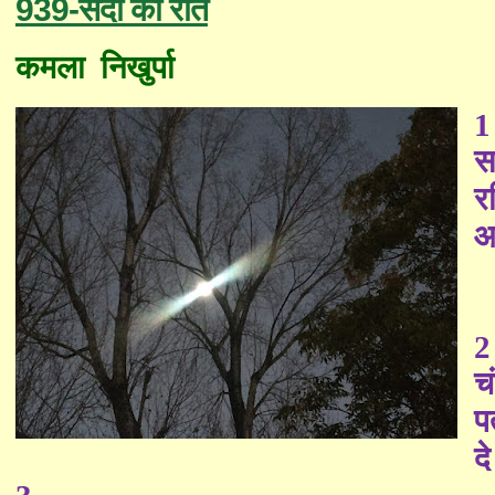
939-सर्दी की रात
कमला
निखुर्पा
1
स
र
आ
2
चं
प
द