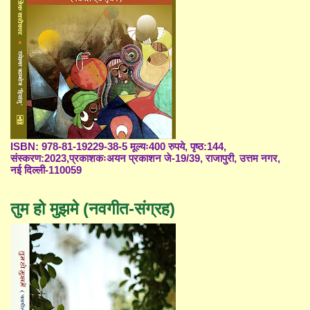
ISBN: 978-81-19229-38-5 मूल्यः400 रुपये, पृष्ठ:144,
संस्करण:2023,प्रकाशकःअयन प्रकाशन जे-19/39, राजापुरी, उत्तम नगर,
नई दिल्ली-110059
तुम हो मुझमे (नवगीत-संग्रह)