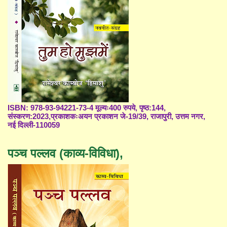
ISBN: 978-93-94221-73-4 मूल्यः400 रुपये, पृष्ठ:144,
संस्करण:2023,प्रकाशकःअयन प्रकाशन जे-19/39, राजापुरी, उत्तम नगर,
नई दिल्ली-110059
पञ्च पल्लव (काव्य-विविधा),