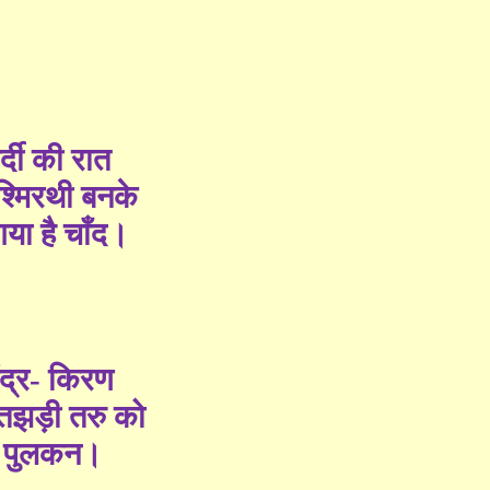
र्दी की रात
श्मिरथी बनके
या है चाँद।
द्र
-
किरण
तझड़ी तरु को
े पुलकन।