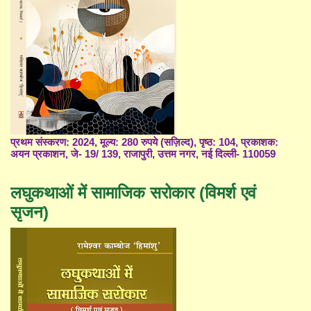
प्रथम संस्करण: 2024, मूल्य: 280 रुपये (सज़िल्द), पृष्ठ: 104, प्रकाशक:
अयन प्रकाशन, जे- 19/ 139, राजापुरी, उत्तम नगर, नई दिल्ली- 110059
लघुकथाओं में सामाजिक सरोकार (विमर्श एवं
सृजन)