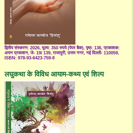
द्वितीय संस्करण: 2026, मूल्य: 350 रुपये (पेपर बैक), पृष्ठ: 136, प्रकाशक:
अयन प्रकाशन, जे- 19/ 139, राजापुरी, उत्तम नगर, नई दिल्ली- 110059,
ISBN: 978-93-6423-759-8
लघुकथा के विविध आयाम-कथ्य एवं शिल्प