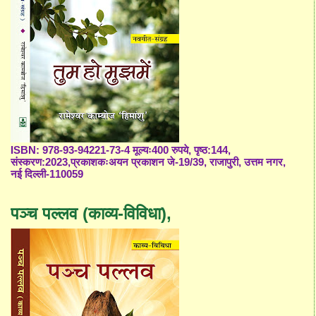
ISBN: 978-93-94221-73-4 मूल्यः400 रुपये, पृष्ठ:144,
संस्करण:2023,प्रकाशकःअयन प्रकाशन जे-19/39, राजापुरी, उत्तम नगर,
नई दिल्ली-110059
पञ्च पल्लव (काव्य-विविधा),