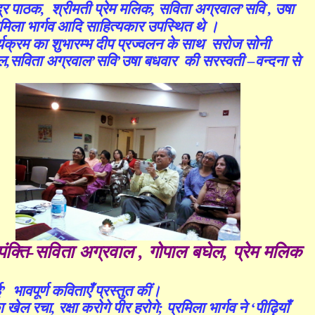
्द्र पाठक, श्रीमती प्रेम मलिक,
सविता अग्रवाल
’
सवि ,
उषा
रमिला भार्गव आदि साहित्यकार उपस्थित थे ।
्यक्रम का शुभारम्भ
दीप प्रज्वलन के साथ
सरोज सोनी
ेल,सविता अग्रवाल
’
सवि
’
उषा बधवार
की सरस्वती
–
वन्दना से
पंक्ति-सविता अग्रवाल , गोपाल बघेल, प्रेम मलिक
ई
’
भावपूर्ण कविताएँ प्रस्तुत कीं।
 खेल रचा, रक्षा करोगे पीर हरोगे
; प्रमिला भार्गव ने
‘
पीढ़ियाँ