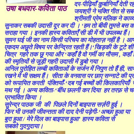
दर-पीढ़ियाँ कुर्बानियाँ देती रह
उषा बधवार-कविता पाठ
जयश्री ने भक्ति गीत से स
श्रीमती प्रेम मलिक
ने काव्
सुनाकर सबकी उदासी दूर कर दी ।
‘
हम तो बीवी तुमसे बस करत
सराहा गया । इनकी हास्य कविताएँ सी डी में भी उपलब्ध हैं।
सुमन घई
जी का नाम किसी परिचय का मोहताज़ नहीं है । आपक
एकदम अछूते विषय पर केन्द्रित रहती हैं।
‘
खिड़की के टूटे श
चित्र गहरे तक छू गया और
‘
कहाँ है वो गर्मी का मौसम , कहाँ
की स्मृतियों से जुड़ी गहरी उदासी में डुबो गया ।
अनिल पुरोहित
लम्बी कविताओं के सर्जन में निपुण तो हैं ही
,
साथ
रखने में भी सक्षम हैं। सीता के वनवास पर छाए सन्नाटे की प्
को रूपायित करती पंक्तियाँ-
‘
दब गई बच्चों की किलकारियाँ
मथ गई । अन्य कविता
-
‘
बींध छलनी कर दिया हर तरफ़ से चलत
प्रभावित किया ।
सुरेन्द्र पाठक
जी
की पिछले दिनों बाइपास सर्ज़री हुई ।
फिर भी उनकी जीवन्तता की दाद देनी पड़ेगी
-
‘
अच्छा हुआ या
बुरा हुआ / मेरे दिल का बाइपास हुआ
’
हास्य कविता से
सबको गुदगुदाया।