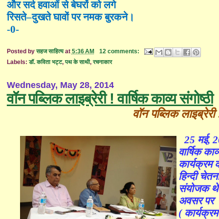
और सर्द हवाओं से बेघरों को लगे
रिसते
–
दुखते घावों पर नमक बुरकने।
-0-
Posted by
सहज साहित्य
at
5:36 AM
12 comments:
Labels:
डॉ. कविता भट्ट
,
पथ के साथी
,
रचनाकार
Wednesday, May 28, 2014
वॉन पब्लिक लाइब्रेरी ! वार्षिक काव्य संगोष्ठी
वॉन पब्लिक लाइब्रेरी !
25 मई, 2
वार्षिक का
कार्यक्रम क
हिन्दी चेत
संयोजक थे 
अवसर पर सु
( कार्यक्रम