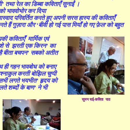
ी
’
तथा
रेल का डिब्बा
कविताएँ सुनाईं ।
बको भाववोभोर कर दिया
यास्वाद परिवर्तित करते हुए अपनी सरस हास्य की कविताएँ
े हैं गुज़ारा
और
‘
बीवी हो गई पास मियाँ हो गए फ़ेल
’
को बहुत
ी कविताएँ मार्मिक एवं
ीशे से झरती एक किरन
’
का
 है बीता बचपन
’
सबको अतीत
 ही गहन भावबोध को बनाए
रश्नाकुल करती बोझिल चुप्पी
/ सभी लगते भयभीत
’
हृदय को
े शब्दों के बाण
’
ने भी
सुमन घई-कविता पाठ