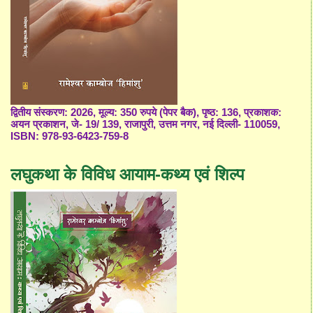
द्वितीय संस्करण: 2026, मूल्य: 350 रुपये (पेपर बैक), पृष्ठ: 136, प्रकाशक:
अयन प्रकाशन, जे- 19/ 139, राजापुरी, उत्तम नगर, नई दिल्ली- 110059,
ISBN: 978-93-6423-759-8
लघुकथा के विविध आयाम-कथ्य एवं शिल्प