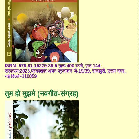
ISBN: 978-81-19229-38-5 मूल्यः400 रुपये, पृष्ठ:144,
संस्करण:2023,प्रकाशकःअयन प्रकाशन जे-19/39, राजापुरी, उत्तम नगर,
नई दिल्ली-110059
तुम हो मुझमे (नवगीत-संग्रह)