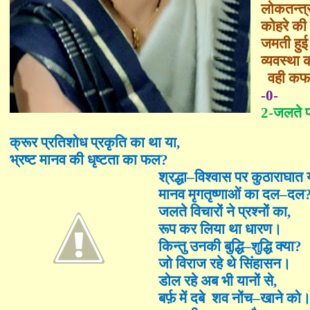
लोकतन्त्
कोहरे की 
जमती हुई
व्यवस्था
वही कफ
-0-
2-जलते प
क्रूर प्रतिशोध प्रकृति का था या
,
भ्रष्ट मानव की धृष्टता का फल
?
श्रद्धा
–
विश्वास पर कुठाराघात 
मानव मृगतृष्णाओं का दल
–
दल
जलते विचारों ने प्रश्नों का
,
रूप कर लिया था धारण।
किन्तु उनकी बुद्धि
–
द्धि क्या
?
शु
जो विराज रहे थे सिंहासन।
डोल रहे अब भी यानों से
,
बर्फ़ में दबे
शव नोंच
–
खाने को