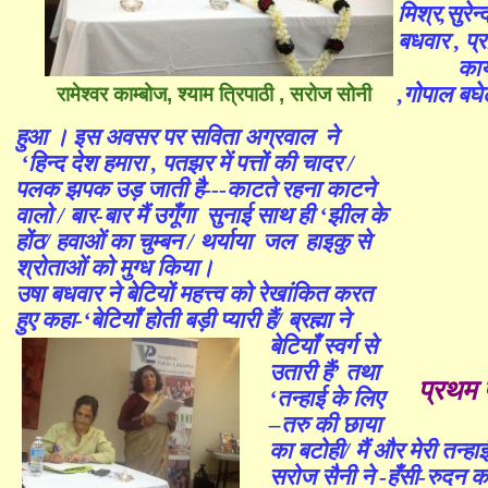
मिश्र,सुरेन
बधवार , प्
कार
,गोपाल बघ
रामेश्वर काम्बोज, श्याम त्रिपाठी , सरोज सोनी
हुआ । इस अवसर पर सविता अग्रवाल ने
‘
हिन्द देश हमारा ,
पतझर में पत्तों की चादर /
पलक झपक उड़ जाती है
---
काटते रहना काटने
वालो / बार-बार मैं उगूँगा
सुनाई साथ ही
‘
झील के
होंठ/ हवाओं का चुम्बन / थर्याया जल
हाइकु से
श्रोताओं को मुग्ध किया।
उषा बधवार
ने बेटियों महत्त्व को रेखांकित करत
हुए कहा
-
‘
बेटियाँ होती बड़ी प्यारी
हैं/ ब्रह्मा ने
बेटियाँ स्वर्ग से
उतारी हैं
’
तथा
प्रथम 
‘
तन्हाई के लिए
–
तरु की छाया
का बटोही/ मैं और मेरी तन्हा
सरोज सैनी ने -
हँसी-रुदन का