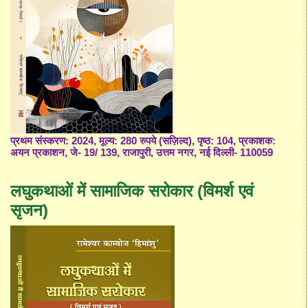
प्रथम संस्करण: 2024, मूल्य: 280 रुपये (सज़िल्द), पृष्ठ: 104, प्रकाशक:
अयन प्रकाशन, जे- 19/ 139, राजापुरी, उत्तम नगर, नई दिल्ली- 110059
लघुकथाओं में सामाजिक सरोकार (विमर्श एवं
सृजन)