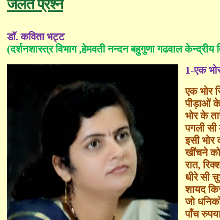
जलते प्रश्न
डॉ
.
कविता भट्ट
(दर्शनशास्त्र विभाग
,
हेमवती नन्दन बहुगुणा
गढवाल केन्द्रीय 
1-
एक भोर
एक भोर रि
पीड़ाओं 
भोर के ता
पगली सी
इसी भोर 
खींचने क
रात
,
रिक्
धीरे सी 
शायद किस
जो धनिको
पाँच रुपय