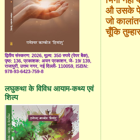
औ उसके फेफ
जो कालांत
चूँकि तुम्हा
र
द्वितीय संस्करण: 2026, मूल्य: 350 रुपये (पेपर बैक),
पृष्ठ: 136, प्रकाशक: अयन प्रकाशन, जे- 19/ 139,
राजापुरी, उत्तम नगर, नई दिल्ली- 110059, ISBN:
978-93-6423-759-8
लघुकथा के विविध आयाम-कथ्य एवं
शिल्प