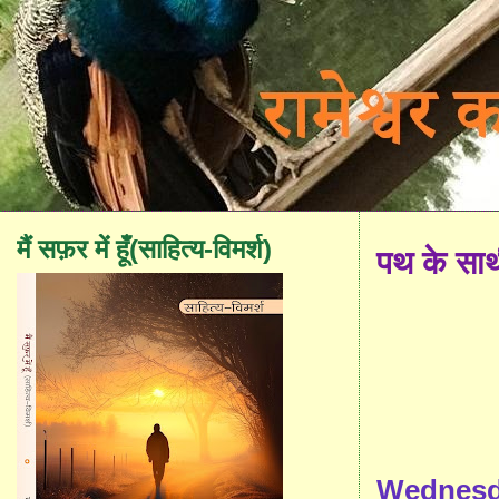
मैं सफ़र में हूँ(साहित्य-विमर्श)
पथ के सा
Wednesda