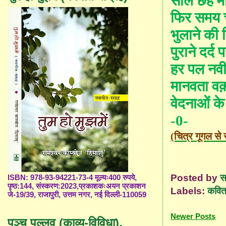
साल छह मा
फिर समय 
भुलाने की 
पुराने दर्
हर पल नवी
मानवता व
क़
वेदनाओं क
-0-
(चित्र गूगल से
Posted by
स
ISBN: 978-93-94221-73-4 मूल्यः400 रुपये,
पृष्ठ:144, संस्करण:2023,प्रकाशकःअयन प्रकाशन
Labels:
कविता
जे-19/39, राजापुरी, उत्तम नगर, नई दिल्ली-110059
Newer Posts
पञ्च पल्लव (काव्य-विविधा),