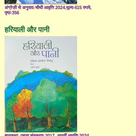
अंग्रेज़ी से अनुवाद-चौथी आवृत्ति 2024,मूल्यः415 रुपये,
पृष्ठः356
हरियाली और पानी
बालकथा -पहला संस्करण-2017, आठवीं आवृत्ति;2024,