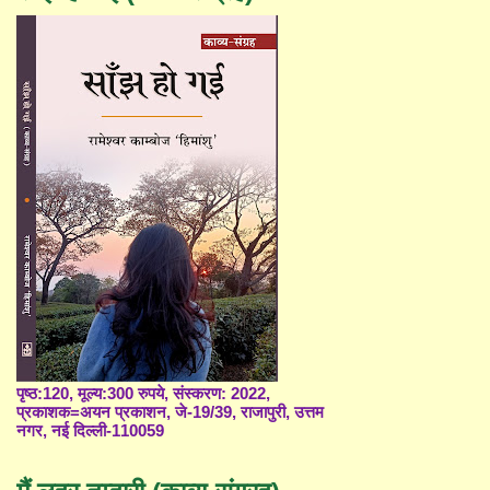
पृष्ठ:120, मूल्य:300 रुपये, संस्करण: 2022,
प्रकाशक=अयन प्रकाशन, जे-19/39, राजापुरी, उत्तम
नगर, नई दिल्ली-110059