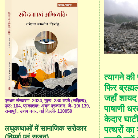
त्यागने की
फिर ब्रह्
ज
हाँ
शायद 
प्रथम संस्करण: 2024, मूल्य: 280 रुपये (सज़िल्द),
पृष्ठ: 104, प्रकाशक: अयन प्रकाशन, जे- 19/ 139,
पाषा
णी
धरत
राजापुरी, उत्तम नगर, नई दिल्ली- 110059
केदार घाट
लघुकथाओं में सामाजिक सरोकार
पत्थरों क
(विमर्श एवं सृजन)