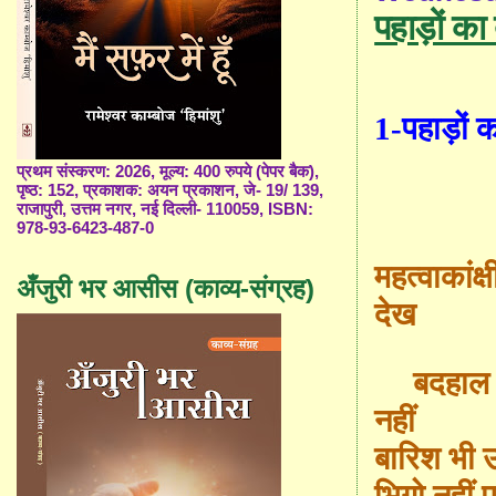
पहाड़ों का द
1-पहाड़ों का
प्रथम संस्करण: 2026, मूल्य: 400 रुपये (पेपर बैक),
पृष्ठ: 152, प्रकाशक: अयन प्रकाशन, जे- 19/ 139,
राजापुरी, उत्तम नगर, नई दिल्ली- 110059, ISBN:
978-93-6423-487-0
मह
त्वा
कांक
अँजुरी भर आसीस (काव्य-संग्रह)
देख
बदहाल 
नहीं
बारिश भी 
भिगो नहीं 