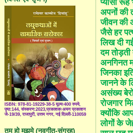
प्यासी रूहे
अपनों की 
जीवन की 
जैसे हर पत
लिख दी गई
दम तोड़ती
अनगिनत मा
जिनका इत
जानने के 
असंख्य बेर
रोजगार मि
ISBN: 978-81-19229-38-5 मूल्यः400 रुपये,
पृष्ठ:144, संस्करण:2023,प्रकाशकःअयन प्रकाशन
क्योंकि 
जे-19/39, राजापुरी, उत्तम नगर, नई दिल्ली-110059
लोगों के जे
तुम हो मुझमे (नवगीत-संग्रह)