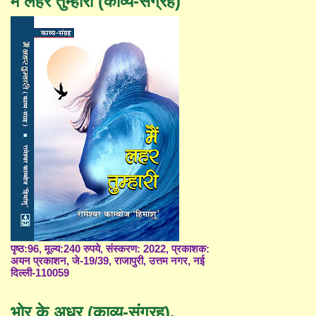
मैं लहर तुम्हारी (काव्य-संग्रह)
पृष्ठ:96, मूल्य:240 रुपये, संस्करण: 2022, प्रकाशक:
अयन प्रकाशन, जे-19/39, राजापुरी, उत्तम नगर, नई
दिल्ली-110059
भोर के अधर (काव्य-संग्रह),