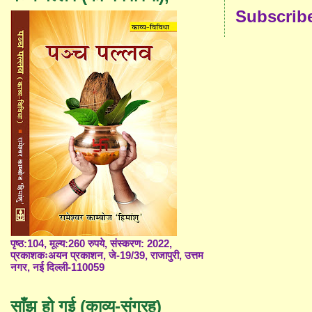
Subscrib
पृष्ठ:104, मूल्य:260 रुपये, संस्करण: 2022,
प्रकाशकःअयन प्रकाशन, जे-19/39, राजापुरी, उत्तम
नगर, नई दिल्ली-110059
साँझ हो गई (काव्य-संग्रह)