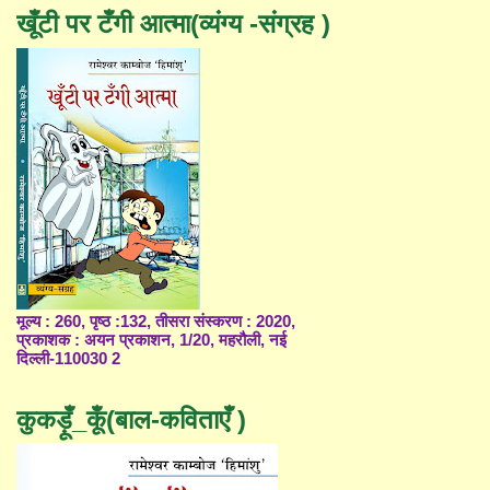
खूँटी पर टँगी आत्मा(व्यंग्य -संग्रह )
मूल्य : 260, पृष्ठ :132, तीसरा संस्करण : 2020,
प्रकाशक : अयन प्रकाशन, 1/20, महरौली, नई
दिल्ली-110030 2
कुकड़ूँ_कूँ(बाल-कविताएँ )