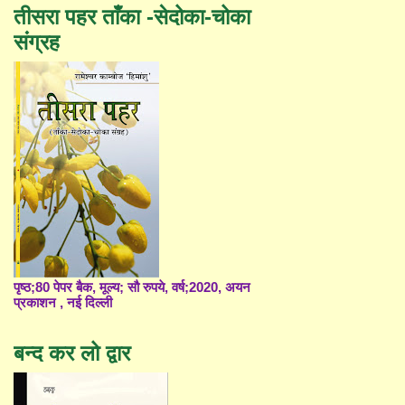
तीसरा पहर ताँका -सेदोका-चोका
संग्रह
पृष्ठ;80 पेपर बैक, मूल्य; सौ रुपये, वर्ष;2020, अयन
प्रकाशन , नई दिल्ली
बन्द कर लो द्वार