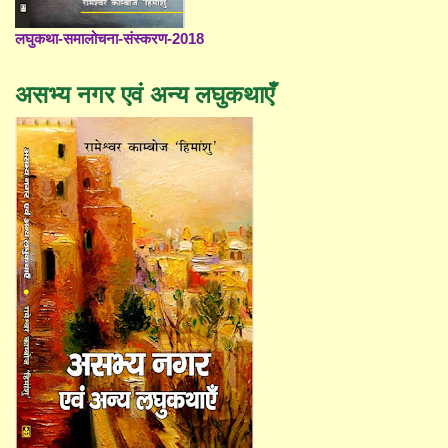
लघुकथा-समालोचना-संस्करण-2018
असभ्य नगर एवं अन्य लघुकथाएँ