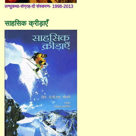
लग्घुकथा-संग्रह-दो संस्करण- 1998-2013
साहसिक क्रीड़ाएँ