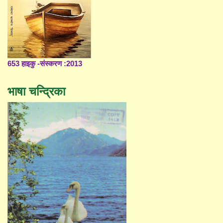
653 हाइकु -संस्करण :2013
भाषा चन्द्रिका