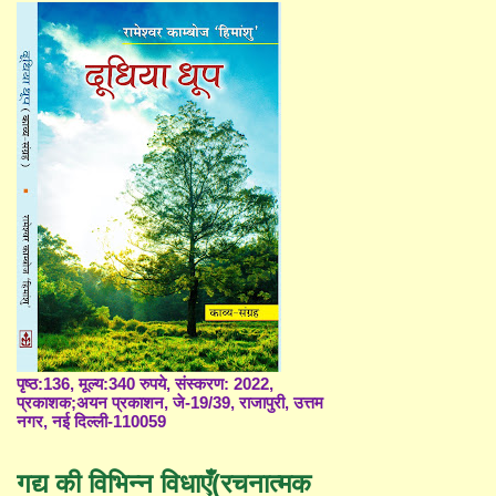
पृष्ठ:136, मूल्य:340 रुपये, संस्करण: 2022,
प्रकाशक;अयन प्रकाशन, जे-19/39, राजापुरी, उत्तम
नगर, नई दिल्ली-110059
गद्य की विभिन्न विधाएँ(रचनात्मक