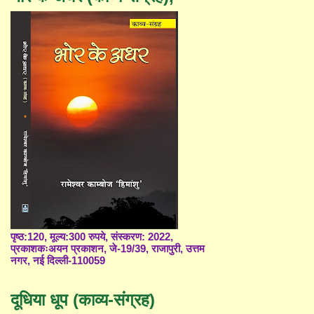
पृष्ठ:120, मूल्य:300 रुपये, संस्करण: 2022,
प्रकाशकःअयन प्रकाशन, जे-19/39, राजापुरी, उत्तम
नगर, नई दिल्ली-110059
दूधिया धूप (काव्य-संग्रह)