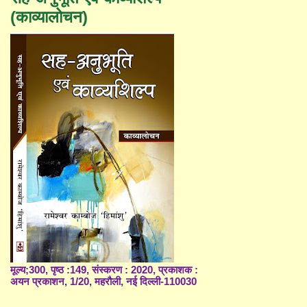
(काव्यालोचन)
मूल्य;300, पृष्ठ :149, संस्करण : 2020, प्रकाशक :
अयन प्रकाशन, 1/20, महरौली, नई दिल्ली-110030