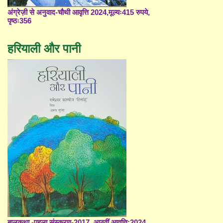
अंग्रेज़ी से अनुवाद-चौथी आवृत्ति 2024,मूल्यः415 रुपये,
पृष्ठः356
हरियाली और पानी
बालकथा -पहला संस्करण-2017, आठवीं आवृत्ति;2024,