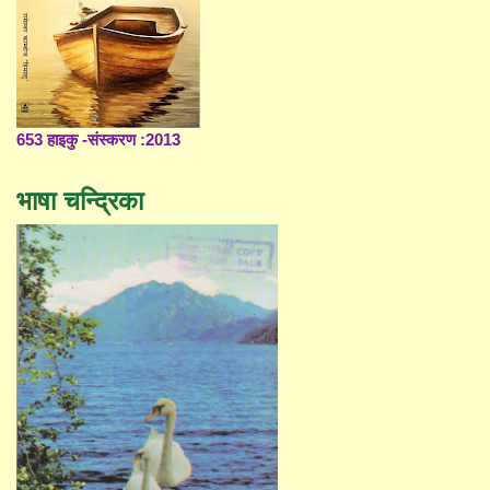
653 हाइकु -संस्करण :2013
भाषा चन्द्रिका