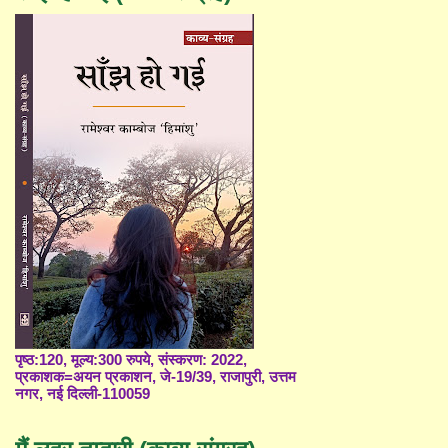
पृष्ठ:120, मूल्य:300 रुपये, संस्करण: 2022,
प्रकाशक=अयन प्रकाशन, जे-19/39, राजापुरी, उत्तम
नगर, नई दिल्ली-110059