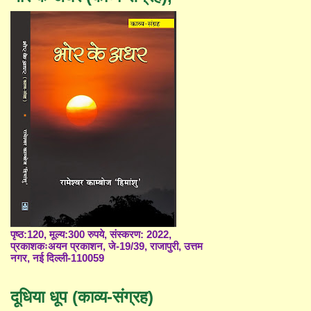
पृष्ठ:120, मूल्य:300 रुपये, संस्करण: 2022,
प्रकाशकःअयन प्रकाशन, जे-19/39, राजापुरी, उत्तम
नगर, नई दिल्ली-110059
दूधिया धूप (काव्य-संग्रह)