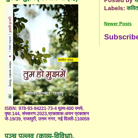
Labels:
कविता
Newer Posts
Subscrib
ISBN: 978-93-94221-73-4 मूल्यः400 रुपये,
पृष्ठ:144, संस्करण:2023,प्रकाशकःअयन प्रकाशन
जे-19/39, राजापुरी, उत्तम नगर, नई दिल्ली-110059
पञ्च पल्लव (काव्य-विविधा),