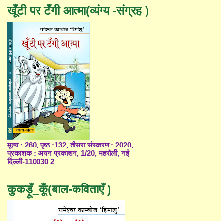
खूँटी पर टँगी आत्मा(व्यंग्य -संग्रह )
मूल्य : 260, पृष्ठ :132, तीसरा संस्करण : 2020,
प्रकाशक : अयन प्रकाशन, 1/20, महरौली, नई
दिल्ली-110030 2
कुकड़ूँ_कूँ(बाल-कविताएँ )