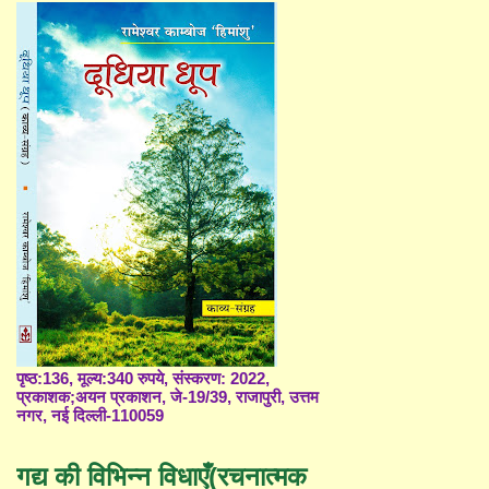
पृष्ठ:136, मूल्य:340 रुपये, संस्करण: 2022,
प्रकाशक;अयन प्रकाशन, जे-19/39, राजापुरी, उत्तम
नगर, नई दिल्ली-110059
गद्य की विभिन्न विधाएँ(रचनात्मक