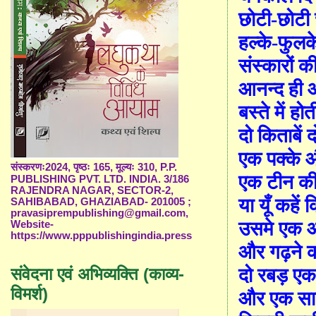
छोटी
-
छोटी 
हल्के
-
फुलके
संस्कारों क
आ
नन्द
ही
बस्ते में हो
दो किताबें द
एक पक्के 
संस्करणः2024, पृष्ठः 165, मूल्यः 310, P.P.
एक टीन की
PUBLISHING PVT. LTD. INDIA. 3/186
RAJENDRA NAGAR, SECTOR-2,
या यूँ कहें 
SAHIBABAD, GHAZIABAD- 201005 ;
pravasiprempublishing@gmail.com,
उसमे एक आ
Website-
https://www.pppublishingindia.press
और गढ़ने क
दो रबड़ एक 
संवेदना एवं अभिव्यक्ति (काव्य-
विमर्श)
और एक साद