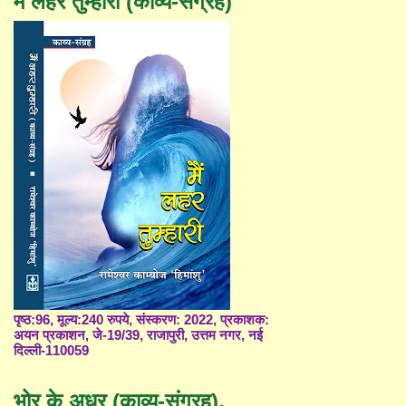
मैं लहर तुम्हारी (काव्य-संग्रह)
पृष्ठ:96, मूल्य:240 रुपये, संस्करण: 2022, प्रकाशक:
अयन प्रकाशन, जे-19/39, राजापुरी, उत्तम नगर, नई
दिल्ली-110059
भोर के अधर (काव्य-संग्रह),