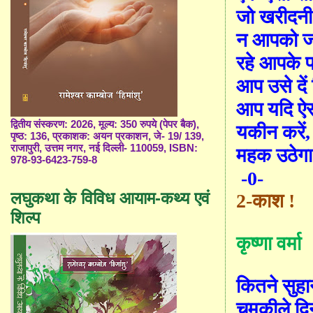
जो खरीदनी 
न आपको जा
रहे आपके 
आप उसे दें 
आप यदि ऐसा
द्वितीय संस्करण: 2026, मूल्य: 350 रुपये (पेपर बैक),
यकीन करें
पृष्ठ: 136, प्रकाशक: अयन प्रकाशन, जे- 19/ 139,
राजापुरी, उत्तम नगर, नई दिल्ली- 110059, ISBN:
महक उठेगा
978-93-6423-759-8
-0-
लघुकथा के विविध आयाम-कथ्य एवं
2-
काश
!
शिल्प
कृष्णा वर्मा
कितने सुहा
चमकीले दि