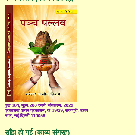
पृष्ठ:104, मूल्य:260 रुपये, संस्करण: 2022,
प्रकाशकःअयन प्रकाशन, जे-19/39, राजापुरी, उत्तम
नगर, नई दिल्ली-110059
साँझ हो गई (काव्य-संग्रह)