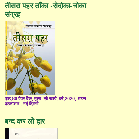
तीसरा पहर ताँका -सेदोका-चोका
संग्रह
पृष्ठ;80 पेपर बैक, मूल्य; सौ रुपये, वर्ष;2020, अयन
प्रकाशन , नई दिल्ली
बन्द कर लो द्वार