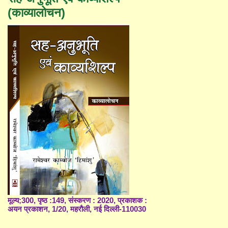
(काव्यालोचन)
मूल्य;300, पृष्ठ :149, संस्करण : 2020, प्रकाशक :
अयन प्रकाशन, 1/20, महरौली, नई दिल्ली-110030