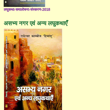
लघुकथा-समालोचना-संस्करण-2018
असभ्य नगर एवं अन्य लघुकथाएँ