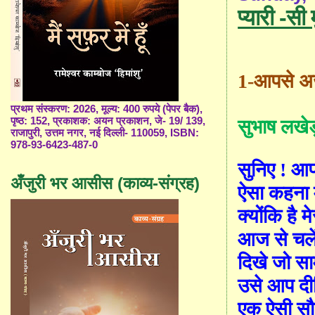
प्यारी -सी
1-
आपसे अर्
प्रथम संस्करण: 2026, मूल्य: 400 रुपये (पेपर बैक),
पृष्ठ: 152, प्रकाशक: अयन प्रकाशन, जे- 19/ 139,
सुभाष लखे
राजापुरी, उत्तम नगर, नई दिल्ली- 110059, ISBN:
978-93-6423-487-0
सुनिए
!
आपस
अँजुरी भर आसीस (काव्य-संग्रह)
ऐसा कहना म
क्योंकि है म
आज से चले
दिखे जो सा
उसे आप दी
एक ऐसी सौ