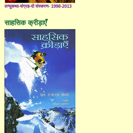
लग्घुकथा-संग्रह-दो संस्करण- 1998-2013
साहसिक क्रीड़ाएँ