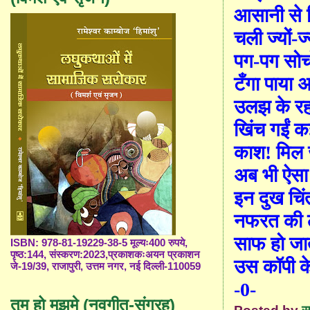
आसानी
से
चली ज्यों-ज्
पग-पग सोच
टँगा पाया अ
उलझ के रह 
खिंच गईं 
काश
!
मिल 
अब भी ऐसा
इन दुख चि
नफरत की ल
साफ हो ज
ISBN: 978-81-19229-38-5 मूल्यः400 रुपये,
पृष्ठ:144, संस्करण:2023,प्रकाशकःअयन प्रकाशन
उस
कॉ
पी क
जे-19/39, राजापुरी, उत्तम नगर, नई दिल्ली-110059
-0-
तुम हो मुझमे (नवगीत-संग्रह)
Posted by
स