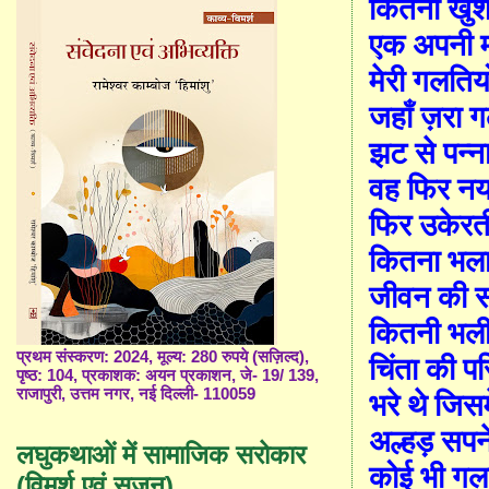
कितनी खुशी 
एक अपनी 
मेरी गलतियो
जहाँ ज़रा ग
झट से पन्
वह फिर नय
फिर उकेरत
कितना भला
जीवन की
कितनी भली
प्रथम संस्करण: 2024, मूल्य: 280 रुपये (सज़िल्द),
चिंता की प
पृष्ठ: 104, प्रकाशक: अयन प्रकाशन, जे- 19/ 139,
राजापुरी, उत्तम नगर, नई दिल्ली- 110059
भरे थे जि
अल्हड़ सपने
लघुकथाओं में सामाजिक सरोकार
कोई भी गल
(विमर्श एवं सृजन)