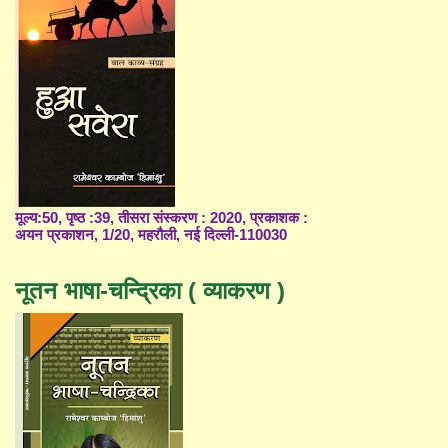
मूल्य:50, पृष्ठ :39, तीसरा संस्करण : 2020, प्रकाशक :
अयन प्रकाशन, 1/20, महरौली, नई दिल्ली-110030
नूतन भाषा-चन्द्रिका ( व्याकरण )