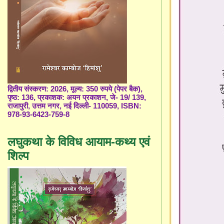
द्वितीय संस्करण: 2026, मूल्य: 350 रुपये (पेपर बैक),
पृष्ठ: 136, प्रकाशक: अयन प्रकाशन, जे- 19/ 139,
राजापुरी, उत्तम नगर, नई दिल्ली- 110059, ISBN:
978-93-6423-759-8
लघुकथा के विविध आयाम-कथ्य एवं
शिल्प