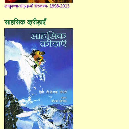
लग्घुकथा-संग्रह-दो संस्करण- 1998-2013
साहसिक क्रीड़ाएँ