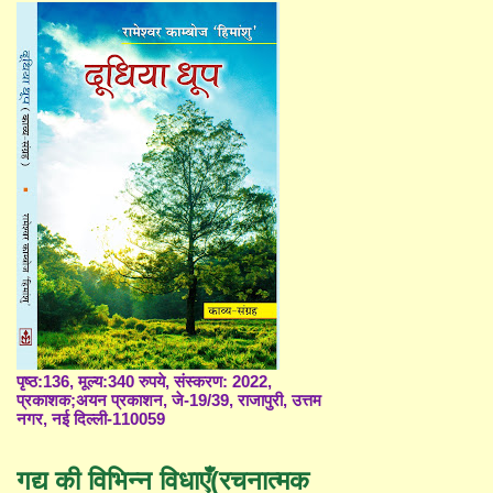
पृष्ठ:136, मूल्य:340 रुपये, संस्करण: 2022,
प्रकाशक;अयन प्रकाशन, जे-19/39, राजापुरी, उत्तम
नगर, नई दिल्ली-110059
गद्य की विभिन्न विधाएँ(रचनात्मक