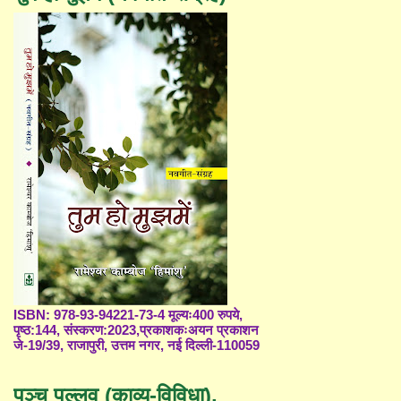
ISBN: 978-93-94221-73-4 मूल्यः400 रुपये,
पृष्ठ:144, संस्करण:2023,प्रकाशकःअयन प्रकाशन
जे-19/39, राजापुरी, उत्तम नगर, नई दिल्ली-110059
पञ्च पल्लव (काव्य-विविधा),