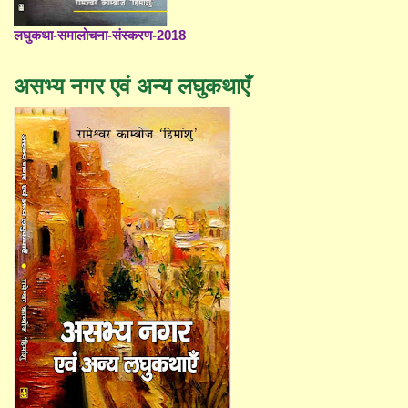
लघुकथा-समालोचना-संस्करण-2018
असभ्य नगर एवं अन्य लघुकथाएँ