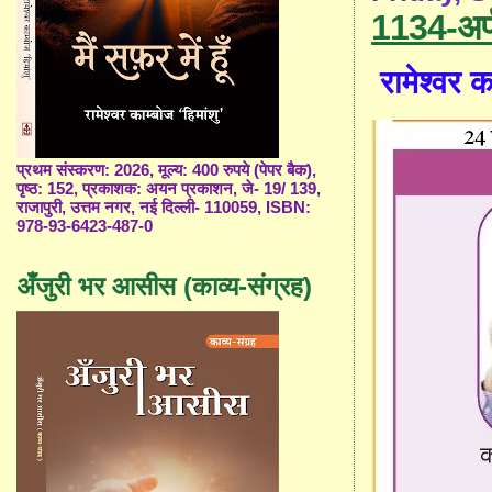
1134-अर्
रामेश्वर का
प्रथम संस्करण: 2026, मूल्य: 400 रुपये (पेपर बैक),
पृष्ठ: 152, प्रकाशक: अयन प्रकाशन, जे- 19/ 139,
राजापुरी, उत्तम नगर, नई दिल्ली- 110059, ISBN:
978-93-6423-487-0
अँजुरी भर आसीस (काव्य-संग्रह)