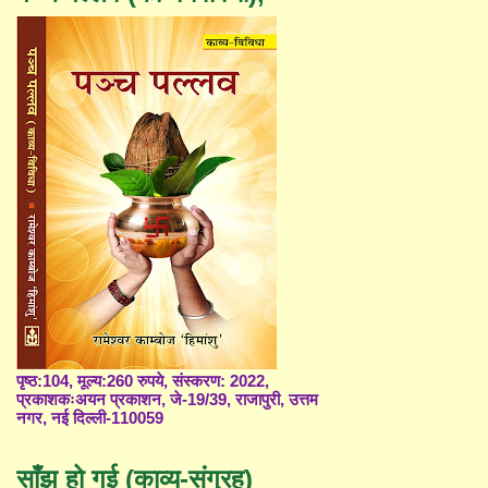
पृष्ठ:104, मूल्य:260 रुपये, संस्करण: 2022,
प्रकाशकःअयन प्रकाशन, जे-19/39, राजापुरी, उत्तम
नगर, नई दिल्ली-110059
साँझ हो गई (काव्य-संग्रह)