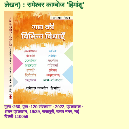
लेखन) : रामेश्वर काम्बोज 'हिमांशु'
मूल्य :260, पृष्ठ :120 संस्करण : 2022, प्रकाशक :
अयन प्रकाशन, 19/39, राजापुरी, उत्तम नगर, नई
दिल्ली-110059