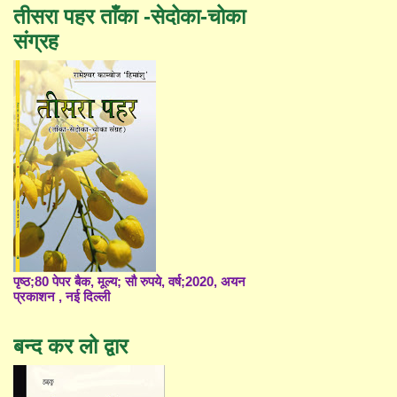
तीसरा पहर ताँका -सेदोका-चोका
संग्रह
पृष्ठ;80 पेपर बैक, मूल्य; सौ रुपये, वर्ष;2020, अयन
प्रकाशन , नई दिल्ली
बन्द कर लो द्वार