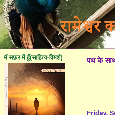
मैं सफ़र में हूँ(साहित्य-विमर्श)
पथ के सा
Friday, 