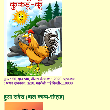
मूल्य : 50, पृष्ठ :40, तीसरा संस्करण : 2020, प्रकाशक
: अयन प्रकाशन, 1/20, महरौली, नई दिल्ली-110030
हुआ सवेरा (बाल काव्य-संग्रह)