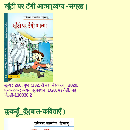
खूँटी पर टँगी आत्मा(व्यंग्य -संग्रह )
मूल्य : 260, पृष्ठ :132, तीसरा संस्करण : 2020,
प्रकाशक : अयन प्रकाशन, 1/20, महरौली, नई
दिल्ली-110030 2
कुकड़ूँ_कूँ(बाल-कविताएँ )