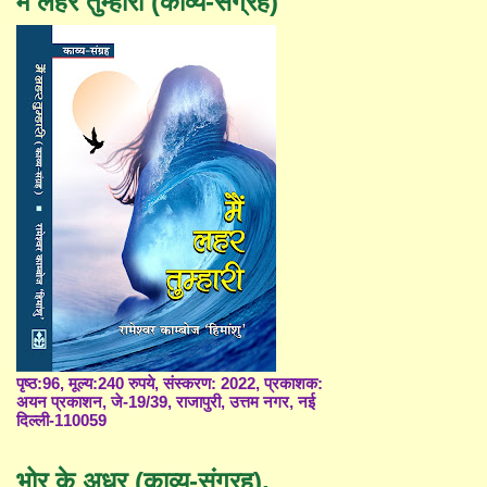
मैं लहर तुम्हारी (काव्य-संग्रह)
पृष्ठ:96, मूल्य:240 रुपये, संस्करण: 2022, प्रकाशक:
अयन प्रकाशन, जे-19/39, राजापुरी, उत्तम नगर, नई
दिल्ली-110059
भोर के अधर (काव्य-संग्रह),