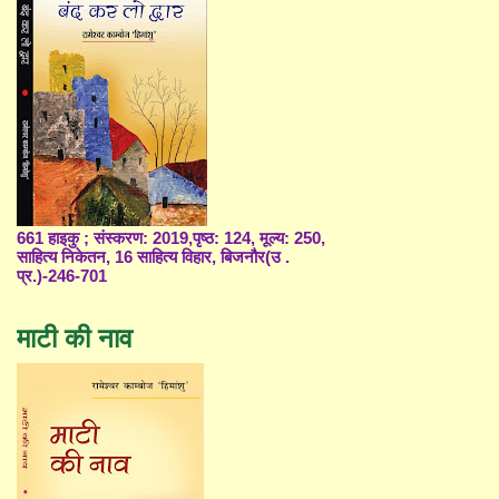
661 हाइकु ; संस्करण: 2019,पृष्ठ: 124, मूल्य: 250,
साहित्य निकेतन, 16 साहित्य विहार, बिजनौर(उ .
प्र.)-246-701
माटी की नाव