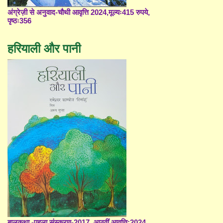
अंग्रेज़ी से अनुवाद-चौथी आवृत्ति 2024,मूल्यः415 रुपये,
पृष्ठः356
हरियाली और पानी
बालकथा -पहला संस्करण-2017, आठवीं आवृत्ति;2024,