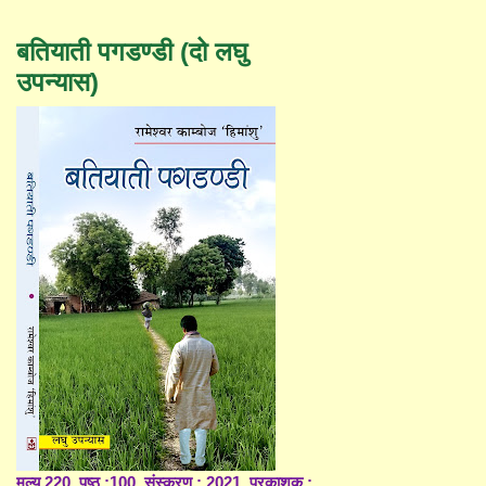
बतियाती पगडण्डी (दो लघु
उपन्यास)
मूल्य 220, पृष्ठ :100, संस्करण : 2021, प्रकाशक :