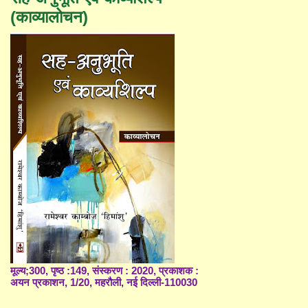
(काव्यालोचन)
मूल्य;300, पृष्ठ :149, संस्करण : 2020, प्रकाशक :
अयन प्रकाशन, 1/20, महरौली, नई दिल्ली-110030