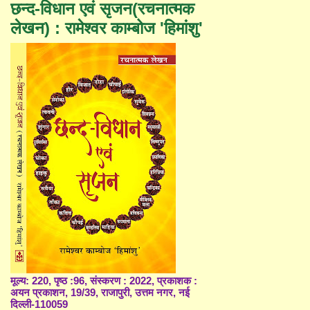
छन्द-विधान एवं सृजन(रचनात्मक
लेखन) : रामेश्वर काम्बोज 'हिमांशु'
मूल्य: 220, पृष्ठ :96, संस्करण : 2022, प्रकाशक :
अयन प्रकाशन, 19/39, राजापुरी, उत्तम नगर, नई
दिल्ली-110059