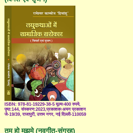
ISBN: 978-81-19229-38-5 मूल्यः400 रुपये,
पृष्ठ:144, संस्करण:2023,प्रकाशकःअयन प्रकाशन
जे-19/39, राजापुरी, उत्तम नगर, नई दिल्ली-110059
तुम हो मुझमे (नवगीत-संग्रह)