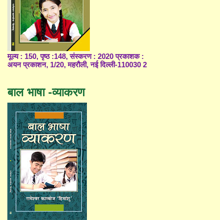
मूल्य : 150, पृष्ठ :148, संस्करण : 2020 प्रकाशक :
अयन प्रकाशन, 1/20, महरौली, नई दिल्ली-110030 2
बाल भाषा -व्याकरण