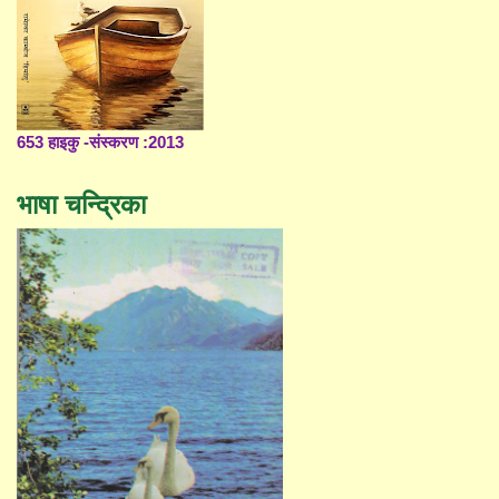
653 हाइकु -संस्करण :2013
भाषा चन्द्रिका