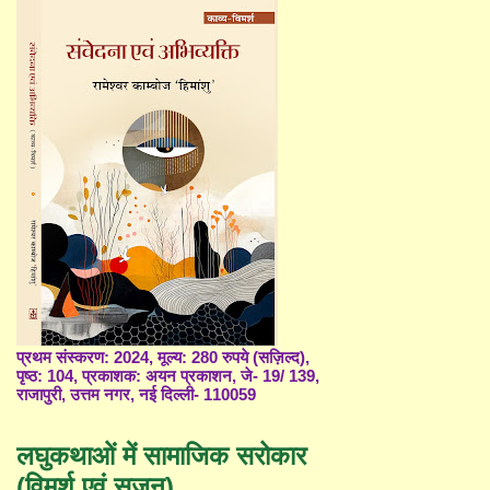
प्रथम संस्करण: 2024, मूल्य: 280 रुपये (सज़िल्द),
पृष्ठ: 104, प्रकाशक: अयन प्रकाशन, जे- 19/ 139,
राजापुरी, उत्तम नगर, नई दिल्ली- 110059
लघुकथाओं में सामाजिक सरोकार
(विमर्श एवं सृजन)