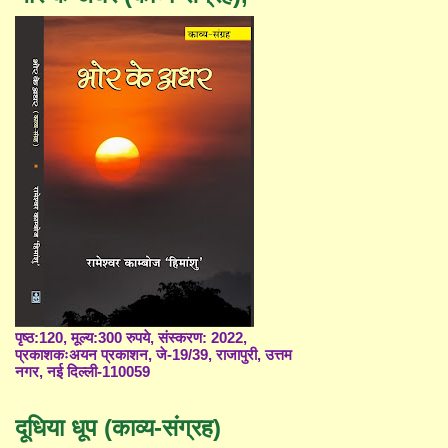
पृष्ठ:120, मूल्य:300 रुपये, संस्करण: 2022,
प्रकाशकःअयन प्रकाशन, जे-19/39, राजापुरी, उत्तम
नगर, नई दिल्ली-110059
दूधिया धूप (काव्य-संग्रह)