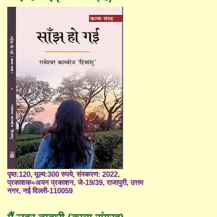
पृष्ठ:120, मूल्य:300 रुपये, संस्करण: 2022,
प्रकाशक=अयन प्रकाशन, जे-19/39, राजापुरी, उत्तम
नगर, नई दिल्ली-110059