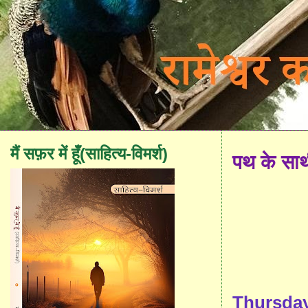
मैं सफ़र में हूँ(साहित्य-विमर्श)
पथ के सा
Thursday