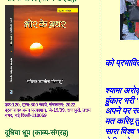
को प्रभावि
श्यामा अरो
हुंकार भरी
'
पृष्ठ:120, मूल्य:300 रुपये, संस्करण: 2022,
अपने पर स्
प्रकाशकःअयन प्रकाशन, जे-19/39, राजापुरी, उत्तम
नगर, नई दिल्ली-110059
मत करिए
,
त
सारा विश्व च
दूधिया धूप (काव्य-संग्रह)