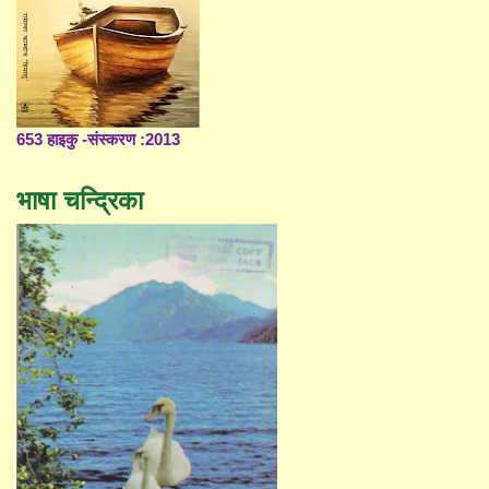
653 हाइकु -संस्करण :2013
भाषा चन्द्रिका