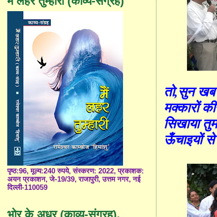
मैं लहर तुम्हारी (काव्य-संग्रह)
तो
,
सुन खब
मक्कारों की
सिखाया तुम
ऊँचाइयों स
पृष्ठ:96, मूल्य:240 रुपये, संस्करण: 2022, प्रकाशक:
अयन प्रकाशन, जे-19/39, राजापुरी, उत्तम नगर, नई
दिल्ली-110059
भोर के अधर (काव्य-संग्रह),