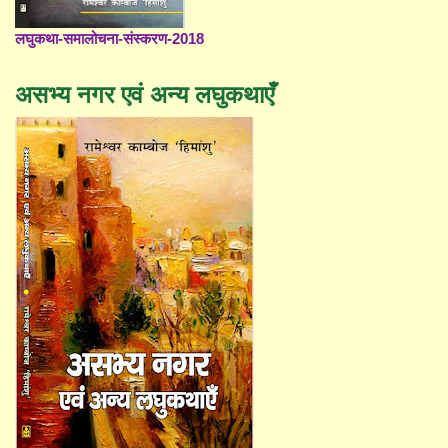
लघुकथा-समालोचना-संस्करण-2018
असभ्य नगर एवं अन्य लघुकथाएँ