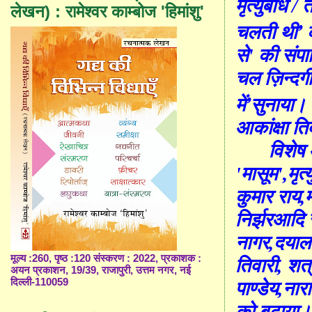
मृत्युबोध /
लेखन) : रामेश्वर काम्बोज 'हिमांशु'
’
चलती थी
से
'
की संपा
चल ज़िन्दगी 
’
में
सुनाया।
आकांक्षा ति
विशेष 
'
मासूम
'
,
मृत
कुमार राय
,
निर्झर
आदि 
नागर
,
दयाल 
मूल्य :260, पृष्ठ :120 संस्करण : 2022, प्रकाशक :
तिवारी
,
शत्
अयन प्रकाशन, 19/39, राजापुरी, उत्तम नगर, नई
दिल्ली-110059
पाण्डेय
,
नार
को बढ़ाया।