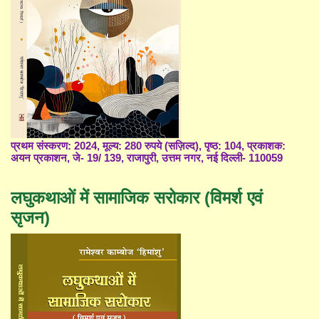
प्रथम संस्करण: 2024, मूल्य: 280 रुपये (सज़िल्द), पृष्ठ: 104, प्रकाशक:
अयन प्रकाशन, जे- 19/ 139, राजापुरी, उत्तम नगर, नई दिल्ली- 110059
लघुकथाओं में सामाजिक सरोकार (विमर्श एवं
सृजन)