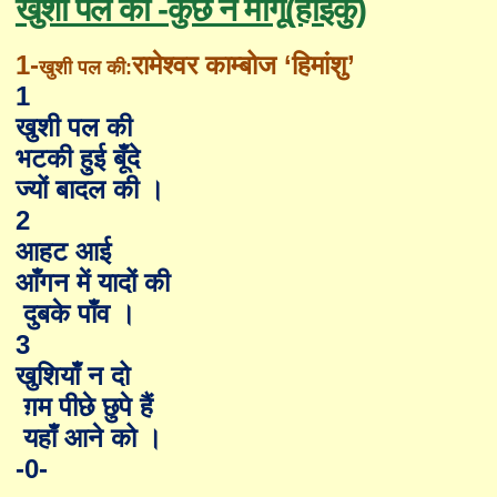
खुशी पल की -कुछ न माँगूँ(हाइकु)
1-
रामेश्वर काम्बोज ‘हिमांशु’
खुशी पल की:
1
खुशी पल की
भटकी हुई बूँदे
ज्यों बादल की ।
2
आहट आई
आँगन में यादों की
दुबके पाँव ।
3
खुशियाँ न दो
ग़म पीछे छुपे हैं
यहाँ आने को ।
-0-