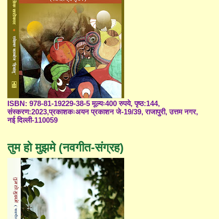
ISBN: 978-81-19229-38-5 मूल्यः400 रुपये, पृष्ठ:144,
संस्करण:2023,प्रकाशकःअयन प्रकाशन जे-19/39, राजापुरी, उत्तम नगर,
नई दिल्ली-110059
तुम हो मुझमे (नवगीत-संग्रह)