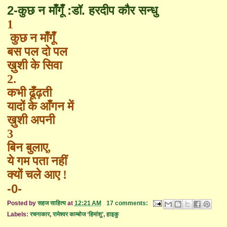
2-कुछ न माँगूँ :
डॉ
.
हरदीप कौर सन्धु
1
कुछ न माँगूँ
बस पल दो पल
ख़ुशी के सिवा
2.
कभी ढूँढ़ती
यादों के आँगन में
ख़ुशी अपनी
3
बिन बुलाए,
ये गम पता नहीं
क्यों चले आए !
-0-
Posted by
सहज साहित्य
at
12:21 AM
17 comments:
Labels:
रचनाकार
,
रामेश्वर काम्बोज ‘हिमांशु’
,
हाइकु