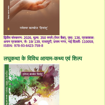
द्वितीय संस्करण: 2026, मूल्य: 350 रुपये (पेपर बैक), पृष्ठ: 136, प्रकाशक:
अयन प्रकाशन, जे- 19/ 139, राजापुरी, उत्तम नगर, नई दिल्ली- 110059,
ISBN: 978-93-6423-759-8
लघुकथा के विविध आयाम-कथ्य एवं शिल्प