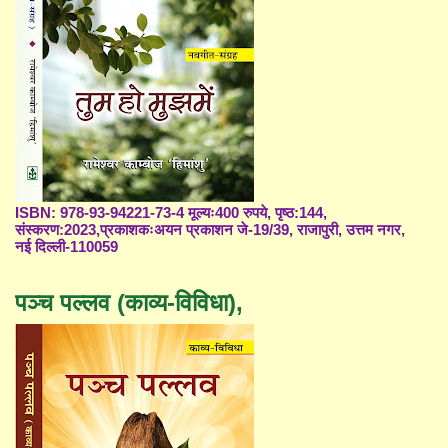
ISBN: 978-93-94221-73-4 मूल्यः400 रुपये, पृष्ठ:144,
संस्करण:2023,प्रकाशकःअयन प्रकाशन जे-19/39, राजापुरी, उत्तम नगर,
नई दिल्ली-110059
पञ्च पल्लव (काव्य-विविधा),