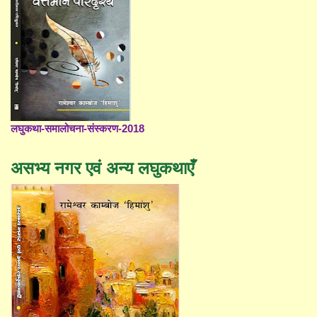
लघुकथा-समालोचना-संस्करण-2018
असभ्य नगर एवं अन्य लघुकथाएँ