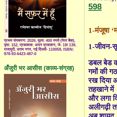
598
1-मंजूषा
‘
प्रथम संस्करण: 2026, मूल्य: 400 रुपये (पेपर बैक),
1-जीवन-सू
पृष्ठ: 152, प्रकाशक: अयन प्रकाशन, जे- 19/ 139,
राजापुरी, उत्तम नगर, नई दिल्ली- 110059, ISBN:
978-93-6423-487-0
डबल बेड की
अँजुरी भर आसीस (काव्य-संग्रह)
गमों की ग
रख दिया
तहखाने में
और लगा द
अलीगढ़ी त
अब शायद