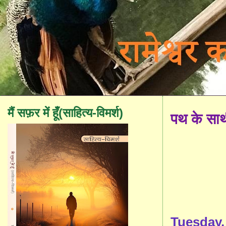
मैं सफ़र में हूँ(साहित्य-विमर्श)
पथ के सा
Tuesday,