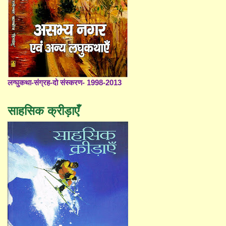
लग्घुकथा-संग्रह-दो संस्करण- 1998-2013
साहसिक क्रीड़ाएँ