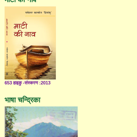
653 हाइकु -संस्करण :2013
भाषा चन्द्रिका