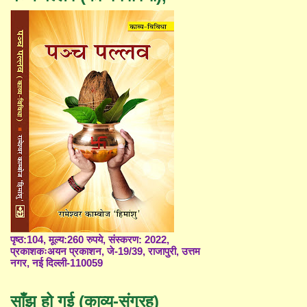
पृष्ठ:104, मूल्य:260 रुपये, संस्करण: 2022,
प्रकाशकःअयन प्रकाशन, जे-19/39, राजापुरी, उत्तम
नगर, नई दिल्ली-110059
साँझ हो गई (काव्य-संग्रह)