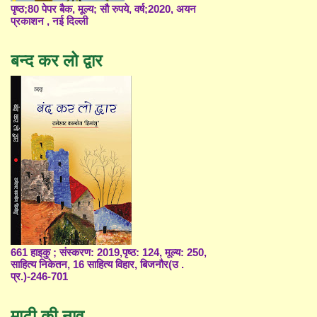
पृष्ठ;80 पेपर बैक, मूल्य; सौ रुपये, वर्ष;2020, अयन
प्रकाशन , नई दिल्ली
बन्द कर लो द्वार
661 हाइकु ; संस्करण: 2019,पृष्ठ: 124, मूल्य: 250,
साहित्य निकेतन, 16 साहित्य विहार, बिजनौर(उ .
प्र.)-246-701
माटी की नाव