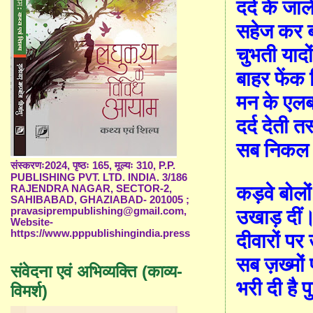
दर्द के जा
सहेज कर बक
चुभती याद
बाहर फेंक
मन के एलब
दर्द देती तस्
सब निकल 
संस्करणः2024, पृष्ठः 165, मूल्यः 310, P.P.
PUBLISHING PVT. LTD. INDIA. 3/186
कड़वे बोलों
RAJENDRA NAGAR, SECTOR-2,
SAHIBABAD, GHAZIABAD- 201005 ;
pravasiprempublishing@gmail.com,
उखाड़ दीं
Website-
https://www.pppublishingindia.press
दीवारों प
सब ज़ख्मों
संवेदना एवं अभिव्यक्ति (काव्य-
भरी दी है प
विमर्श)