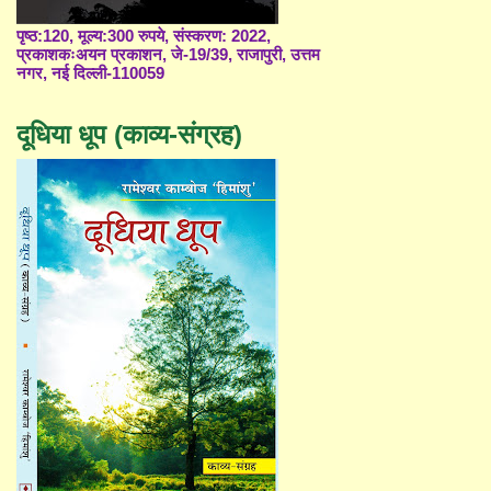
पृष्ठ:120, मूल्य:300 रुपये, संस्करण: 2022,
प्रकाशकःअयन प्रकाशन, जे-19/39, राजापुरी, उत्तम
नगर, नई दिल्ली-110059
दूधिया धूप (काव्य-संग्रह)