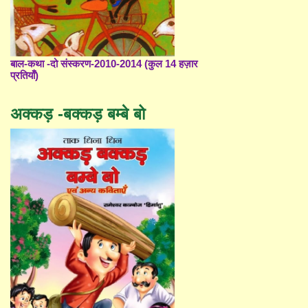
बाल-कथा -दो संस्करण-2010-2014 (कुल 14 हज़ार
प्रतियाँ)
अक्कड़ -बक्कड़ बम्बे बो