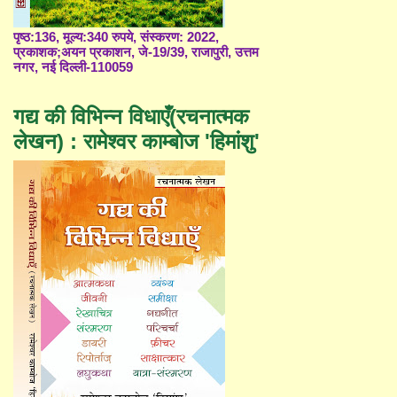
पृष्ठ:136, मूल्य:340 रुपये, संस्करण: 2022,
प्रकाशक;अयन प्रकाशन, जे-19/39, राजापुरी, उत्तम
नगर, नई दिल्ली-110059
गद्य की विभिन्न विधाएँ(रचनात्मक
लेखन) : रामेश्वर काम्बोज 'हिमांशु'