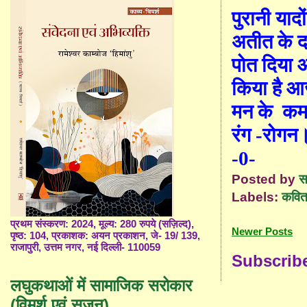
पुरानी यादो
अतीत
के
द
पोत
दिया 
किया है 
मन
के
कम
रंग
-
रोगन
-0-
Posted by
स
Labels:
कविता
प्रथम संस्करण: 2024, मूल्य: 280 रुपये (सज़िल्द),
Newer Posts
पृष्ठ: 104, प्रकाशक: अयन प्रकाशन, जे- 19/ 139,
राजापुरी, उत्तम नगर, नई दिल्ली- 110059
Subscrib
लघुकथाओं में सामाजिक सरोकार
(विमर्श एवं सृजन)