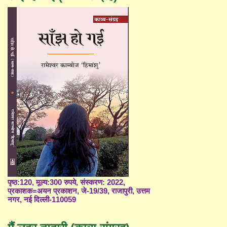
पृष्ठ:120, मूल्य:300 रुपये, संस्करण: 2022,
प्रकाशक=अयन प्रकाशन, जे-19/39, राजापुरी, उत्तम
नगर, नई दिल्ली-110059