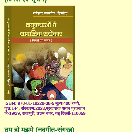
ISBN: 978-81-19229-38-5 मूल्यः400 रुपये,
पृष्ठ:144, संस्करण:2023,प्रकाशकःअयन प्रकाशन
जे-19/39, राजापुरी, उत्तम नगर, नई दिल्ली-110059
तुम हो मुझमे (नवगीत-संग्रह)