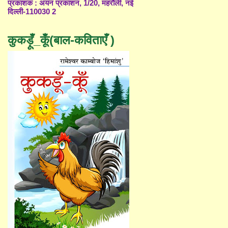
प्रकाशक : अयन प्रकाशन, 1/20, महरौली, नई
दिल्ली-110030 2
कुकड़ूँ_कूँ(बाल-कविताएँ )