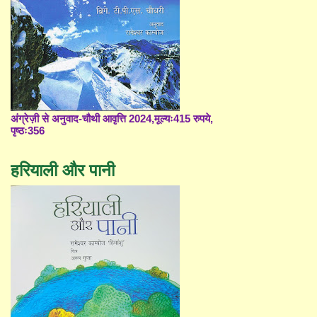
अंग्रेज़ी से अनुवाद-चौथी आवृत्ति 2024,मूल्यः415 रुपये,
पृष्ठः356
हरियाली और पानी