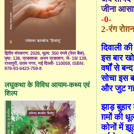
जीना आसा
-0-
2-
रंग रोग़न
दि
वाली की 
द्वितीय संस्करण: 2026, मूल्य: 350 रुपये (पेपर बैक),
इस बार ख
पृष्ठ: 136, प्रकाशक: अयन प्रकाशन, जे- 19/ 139,
राजापुरी, उत्तम नगर, नई दिल्ली- 110059, ISBN:
वर्षों से ब
978-93-6423-759-8
सोचा इस ब
लघुकथा के विविध आयाम-कथ्य एवं
और जुट ग
शिल्प
झाड़ बुहार
ग़मों की ध
कोनों में झू