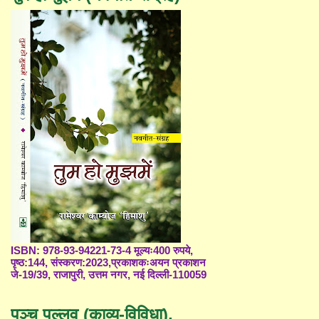
ISBN: 978-93-94221-73-4 मूल्यः400 रुपये,
पृष्ठ:144, संस्करण:2023,प्रकाशकःअयन प्रकाशन
जे-19/39, राजापुरी, उत्तम नगर, नई दिल्ली-110059
पञ्च पल्लव (काव्य-विविधा),