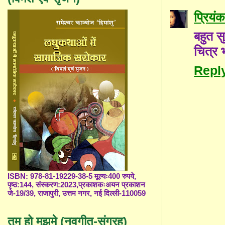
प्रियंक
बहुत सु
चित्र 
Repl
ISBN: 978-81-19229-38-5 मूल्यः400 रुपये,
पृष्ठ:144, संस्करण:2023,प्रकाशकःअयन प्रकाशन
जे-19/39, राजापुरी, उत्तम नगर, नई दिल्ली-110059
तुम हो मुझमे (नवगीत-संग्रह)