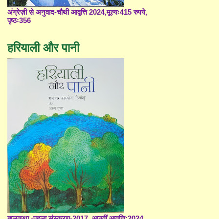
अंग्रेज़ी से अनुवाद-चौथी आवृत्ति 2024,मूल्यः415 रुपये,
पृष्ठः356
हरियाली और पानी
बालकथा -पहला संस्करण-2017, आठवीं आवृत्ति;2024,