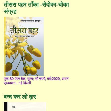
तीसरा पहर ताँका -सेदोका-चोका
संग्रह
पृष्ठ;80 पेपर बैक, मूल्य; सौ रुपये, वर्ष;2020, अयन
प्रकाशन , नई दिल्ली
बन्द कर लो द्वार