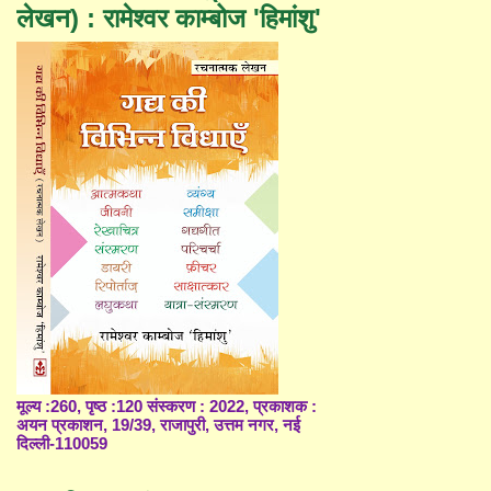
लेखन) : रामेश्वर काम्बोज 'हिमांशु'
मूल्य :260, पृष्ठ :120 संस्करण : 2022, प्रकाशक :
अयन प्रकाशन, 19/39, राजापुरी, उत्तम नगर, नई
दिल्ली-110059