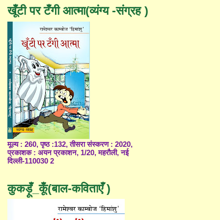
खूँटी पर टँगी आत्मा(व्यंग्य -संग्रह )
मूल्य : 260, पृष्ठ :132, तीसरा संस्करण : 2020,
प्रकाशक : अयन प्रकाशन, 1/20, महरौली, नई
दिल्ली-110030 2
कुकड़ूँ_कूँ(बाल-कविताएँ )