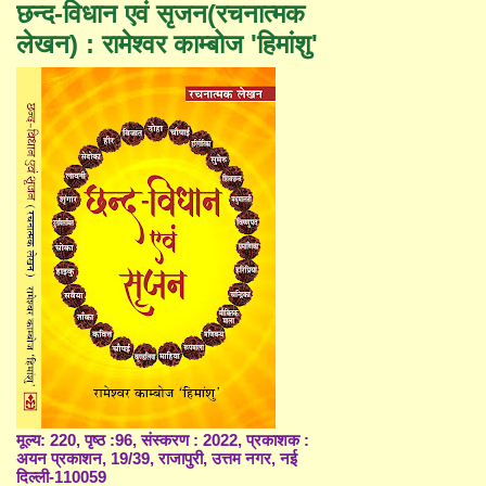
छन्द-विधान एवं सृजन(रचनात्मक
लेखन) : रामेश्वर काम्बोज 'हिमांशु'
मूल्य: 220, पृष्ठ :96, संस्करण : 2022, प्रकाशक :
अयन प्रकाशन, 19/39, राजापुरी, उत्तम नगर, नई
दिल्ली-110059