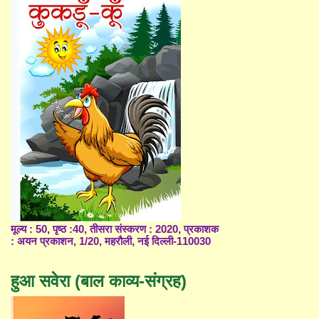
मूल्य : 50, पृष्ठ :40, तीसरा संस्करण : 2020, प्रकाशक
: अयन प्रकाशन, 1/20, महरौली, नई दिल्ली-110030
हुआ सवेरा (बाल काव्य-संग्रह)