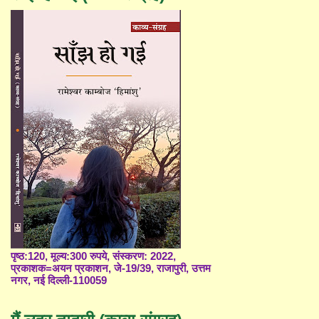
पृष्ठ:120, मूल्य:300 रुपये, संस्करण: 2022,
प्रकाशक=अयन प्रकाशन, जे-19/39, राजापुरी, उत्तम
नगर, नई दिल्ली-110059