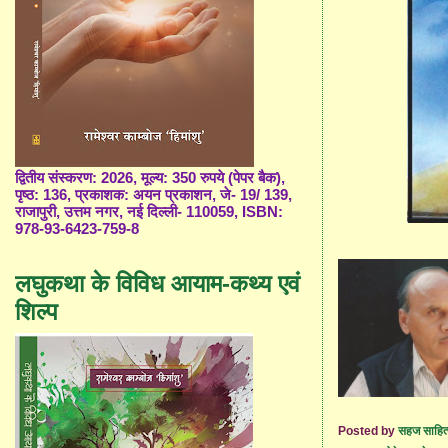
द्वितीय संस्करण: 2026, मूल्य: 350 रुपये (पेपर बैक),
पृष्ठ: 136, प्रकाशक: अयन प्रकाशन, जे- 19/ 139,
राजापुरी, उत्तम नगर, नई दिल्ली- 110059, ISBN:
978-93-6423-759-8
लघुकथा के विविध आयाम-कथ्य एवं
शिल्प
Posted by
सहज साहित