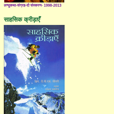
लग्घुकथा-संग्रह-दो संस्करण- 1998-2013
साहसिक क्रीड़ाएँ