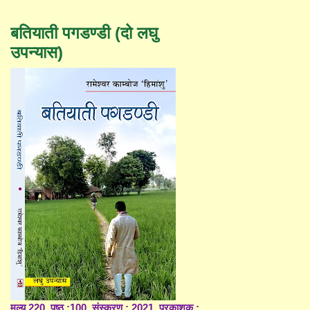
बतियाती पगडण्डी (दो लघु
उपन्यास)
मूल्य 220, पृष्ठ :100, संस्करण : 2021, प्रकाशक :