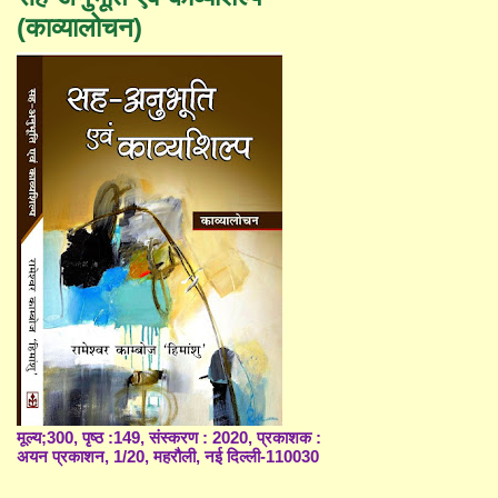
(काव्यालोचन)
मूल्य;300, पृष्ठ :149, संस्करण : 2020, प्रकाशक :
अयन प्रकाशन, 1/20, महरौली, नई दिल्ली-110030