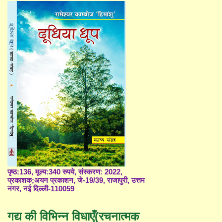
पृष्ठ:136, मूल्य:340 रुपये, संस्करण: 2022,
प्रकाशक;अयन प्रकाशन, जे-19/39, राजापुरी, उत्तम
नगर, नई दिल्ली-110059
गद्य की विभिन्न विधाएँ(रचनात्मक