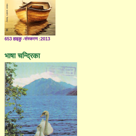
653 हाइकु -संस्करण :2013
भाषा चन्द्रिका