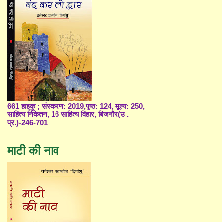
661 हाइकु ; संस्करण: 2019,पृष्ठ: 124, मूल्य: 250,
साहित्य निकेतन, 16 साहित्य विहार, बिजनौर(उ .
प्र.)-246-701
माटी की नाव