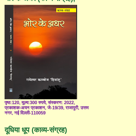
पृष्ठ:120, मूल्य:300 रुपये, संस्करण: 2022,
प्रकाशकःअयन प्रकाशन, जे-19/39, राजापुरी, उत्तम
नगर, नई दिल्ली-110059
दूधिया धूप (काव्य-संग्रह)