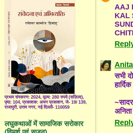
AAJ K
KAL S
SUN
CHIT
Repl
Anita
सभी दो
हार्दि
प्रथम संस्करण: 2024, मूल्य: 280 रुपये (सज़िल्द),
~साद
पृष्ठ: 104, प्रकाशक: अयन प्रकाशन, जे- 19/ 139,
राजापुरी, उत्तम नगर, नई दिल्ली- 110059
अनिता
Repl
लघुकथाओं में सामाजिक सरोकार
(विमर्श एवं सृजन)