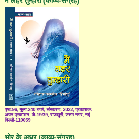
मैं लहर तुम्हारी (काव्य-संग्रह)
पृष्ठ:96, मूल्य:240 रुपये, संस्करण: 2022, प्रकाशक:
अयन प्रकाशन, जे-19/39, राजापुरी, उत्तम नगर, नई
दिल्ली-110059
भोर के अधर (काव्य-संग्रह),