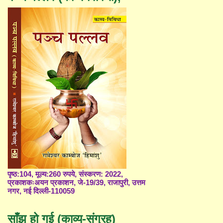
पृष्ठ:104, मूल्य:260 रुपये, संस्करण: 2022,
प्रकाशकःअयन प्रकाशन, जे-19/39, राजापुरी, उत्तम
नगर, नई दिल्ली-110059
साँझ हो गई (काव्य-संग्रह)