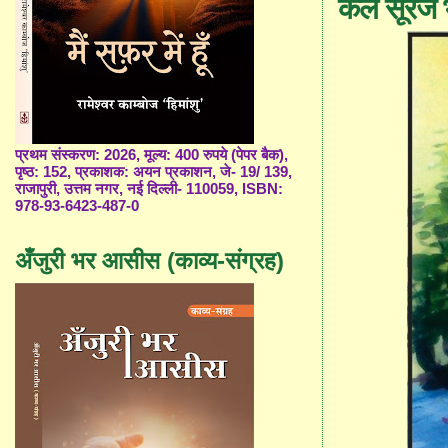
कल सूरज 
प्रथम संस्करण: 2026, मूल्य: 400 रुपये (पेपर बैक),
पृष्ठ: 152, प्रकाशक: अयन प्रकाशन, जे- 19/ 139,
राजापुरी, उत्तम नगर, नई दिल्ली- 110059, ISBN:
978-93-6423-487-0
अँजुरी भर आसीस (काव्य-संग्रह)