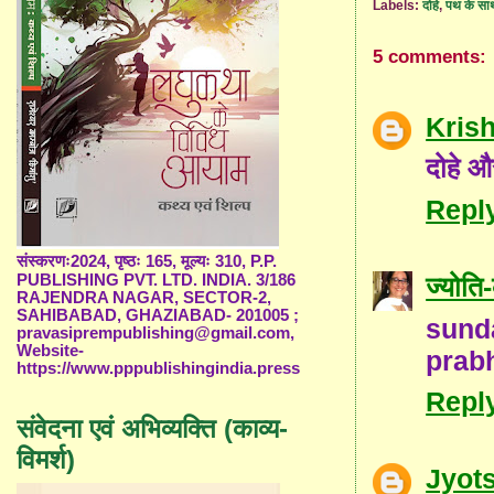
Labels:
दोहे
,
पथ के सा
5 comments:
Kris
दोहे औ
Repl
संस्करणः2024, पृष्ठः 165, मूल्यः 310, P.P.
ज्योत
PUBLISHING PVT. LTD. INDIA. 3/186
RAJENDRA NAGAR, SECTOR-2,
SAHIBABAD, GHAZIABAD- 201005 ;
sund
pravasiprempublishing@gmail.com,
Website-
prab
https://www.pppublishingindia.press
Repl
संवेदना एवं अभिव्यक्ति (काव्य-
विमर्श)
Jyot