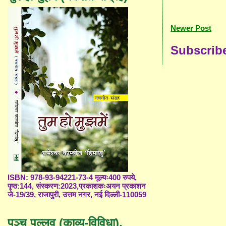
Newer Post
Subscrib
ISBN: 978-93-94221-73-4 मूल्यः400 रुपये,
पृष्ठ:144, संस्करण:2023,प्रकाशकःअयन प्रकाशन
जे-19/39, राजापुरी, उत्तम नगर, नई दिल्ली-110059
पञ्च पल्लव (काव्य-विविधा),