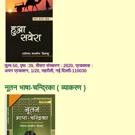
मूल्य:50, पृष्ठ :39, तीसरा संस्करण : 2020, प्रकाशक :
अयन प्रकाशन, 1/20, महरौली, नई दिल्ली-110030
नूतन भाषा-चन्द्रिका ( व्याकरण )