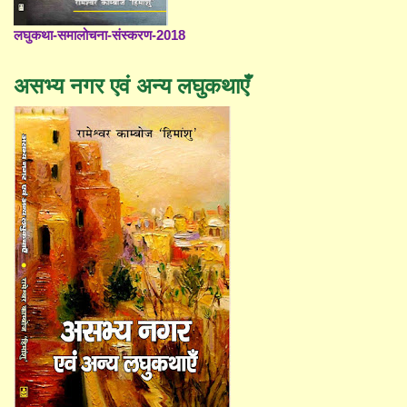
लघुकथा-समालोचना-संस्करण-2018
असभ्य नगर एवं अन्य लघुकथाएँ