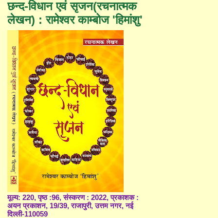
छन्द-विधान एवं सृजन(रचनात्मक
लेखन) : रामेश्वर काम्बोज 'हिमांशु'
मूल्य: 220, पृष्ठ :96, संस्करण : 2022, प्रकाशक :
अयन प्रकाशन, 19/39, राजापुरी, उत्तम नगर, नई
दिल्ली-110059