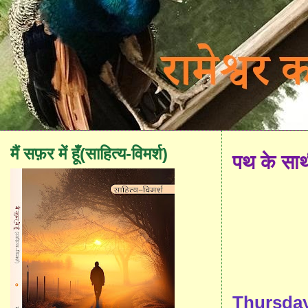
मैं सफ़र में हूँ(साहित्य-विमर्श)
पथ के सा
Thursday