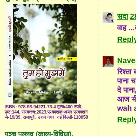
सदा
2
वाह ...
Repl
Nave
रिश्‍त
पाना च
दे पान
आज भी 
wah a
ISBN: 978-93-94221-73-4 मूल्यः400 रुपये,
पृष्ठ:144, संस्करण:2023,प्रकाशकःअयन प्रकाशन
जे-19/39, राजापुरी, उत्तम नगर, नई दिल्ली-110059
Repl
पञ्च पल्लव (काव्य-विविधा),