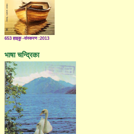
653 हाइकु -संस्करण :2013
भाषा चन्द्रिका