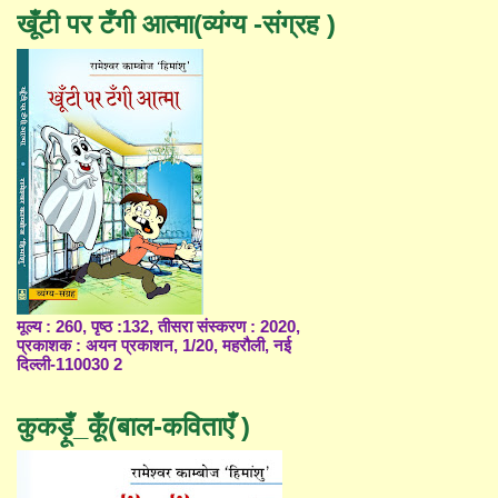
खूँटी पर टँगी आत्मा(व्यंग्य -संग्रह )
मूल्य : 260, पृष्ठ :132, तीसरा संस्करण : 2020,
प्रकाशक : अयन प्रकाशन, 1/20, महरौली, नई
दिल्ली-110030 2
कुकड़ूँ_कूँ(बाल-कविताएँ )