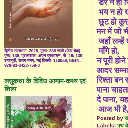
डर न हो रि
भय न हो ख
छूट हो कु
मन में जो 
जहाँ लम्‍हे
माँगे हो
,
द्वितीय संस्करण: 2026, मूल्य: 350 रुपये (पेपर बैक),
पृष्ठ: 136, प्रकाशक: अयन प्रकाशन, जे- 19/ 139,
न पूरी होने
राजापुरी, उत्तम नगर, नई दिल्ली- 110059, ISBN:
978-93-6423-759-8
आदर सम्‍मा
रिश्‍ता बन
लघुकथा के विविध आयाम-कथ्य एवं
शिल्प
पाना चाहता
दे पाना
,
यह
आज भी है
Posted by
स
Labels:
पथ क