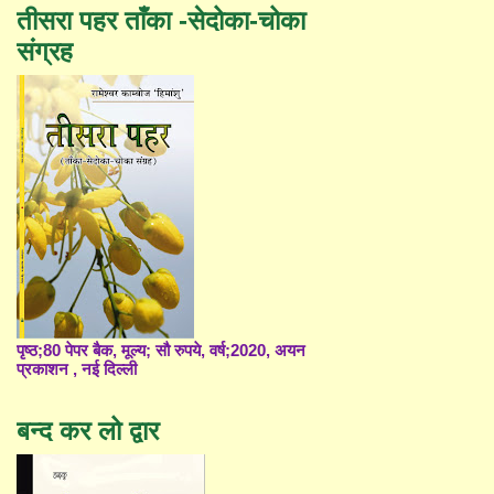
तीसरा पहर ताँका -सेदोका-चोका
संग्रह
पृष्ठ;80 पेपर बैक, मूल्य; सौ रुपये, वर्ष;2020, अयन
प्रकाशन , नई दिल्ली
बन्द कर लो द्वार