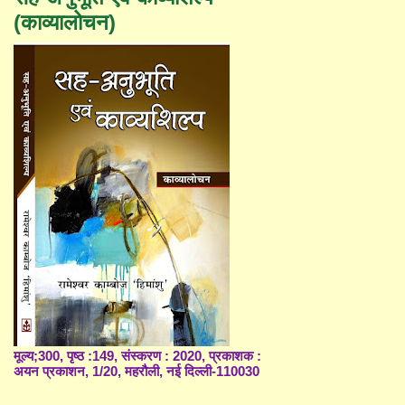
(काव्यालोचन)
मूल्य;300, पृष्ठ :149, संस्करण : 2020, प्रकाशक :
अयन प्रकाशन, 1/20, महरौली, नई दिल्ली-110030