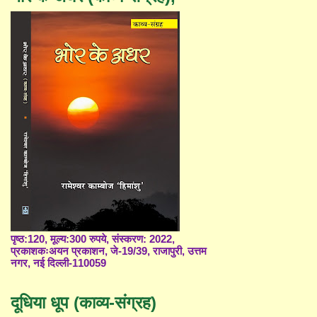
पृष्ठ:120, मूल्य:300 रुपये, संस्करण: 2022,
प्रकाशकःअयन प्रकाशन, जे-19/39, राजापुरी, उत्तम
नगर, नई दिल्ली-110059
दूधिया धूप (काव्य-संग्रह)