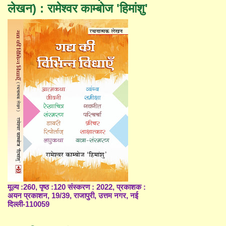
लेखन) : रामेश्वर काम्बोज 'हिमांशु'
मूल्य :260, पृष्ठ :120 संस्करण : 2022, प्रकाशक :
अयन प्रकाशन, 19/39, राजापुरी, उत्तम नगर, नई
दिल्ली-110059