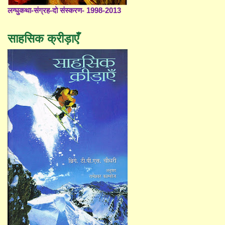
लग्घुकथा-संग्रह-दो संस्करण- 1998-2013
साहसिक क्रीड़ाएँ