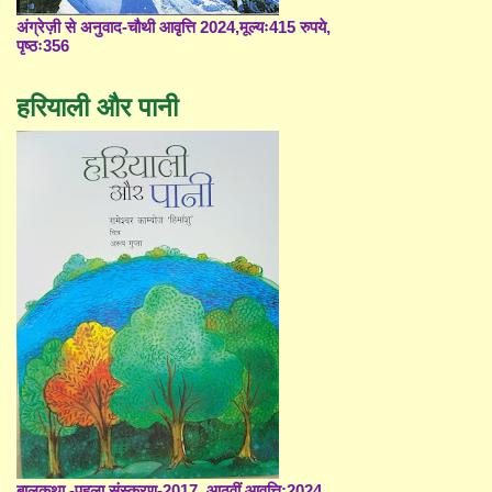
अंग्रेज़ी से अनुवाद-चौथी आवृत्ति 2024,मूल्यः415 रुपये,
पृष्ठः356
हरियाली और पानी
बालकथा -पहला संस्करण-2017, आठवीं आवृत्ति;2024,