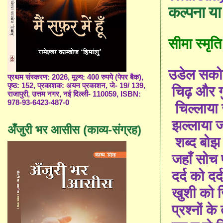
कल्‍पना या
सीमा
स्‍मृति
उडेल सको
प्रथम संस्करण: 2026, मूल्य: 400 रुपये (पेपर बैक),
पृष्ठ: 152, प्रकाशक: अयन प्रकाशन, जे- 19/ 139,
चिढ़ और गु
राजापुरी, उत्तम नगर, नई दिल्ली- 110059, ISBN:
978-93-6423-487-0
चिल्‍लाया
झल्‍लाया 
अँजुरी भर आसीस (काव्य-संग्रह)
शब्‍द बोझ
जहाँ सोच 
दर्द को दर
खुशी को 
प्रश्‍नों के