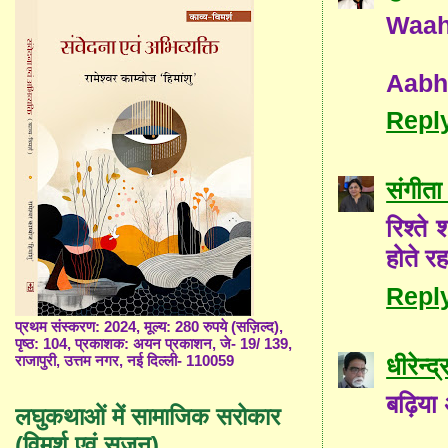
Waah
Aabha
Repl
संगीता 
रिश्ते 
होते रह
Repl
प्रथम संस्करण: 2024, मूल्य: 280 रुपये (सज़िल्द),
पृष्ठ: 104, प्रकाशक: अयन प्रकाशन, जे- 19/ 139,
धीरेन्द
राजापुरी, उत्तम नगर, नई दिल्ली- 110059
बढ़िया 
लघुकथाओं में सामाजिक सरोकार
(विमर्श एवं सृजन)