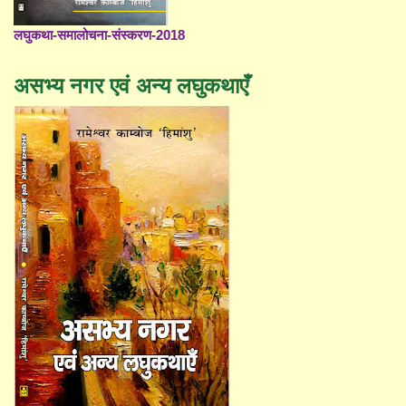
लघुकथा-समालोचना-संस्करण-2018
असभ्य नगर एवं अन्य लघुकथाएँ