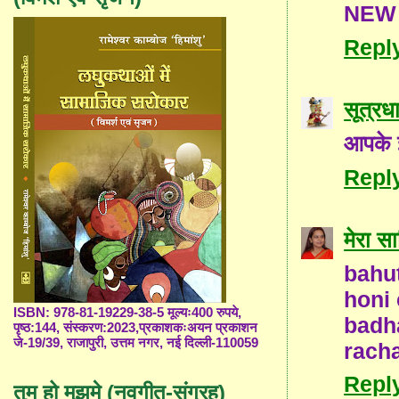
NEW
Repl
सूत्रध
आपके इ
Repl
मेरा सा
bahu
honi
ISBN: 978-81-19229-38-5 मूल्यः400 रुपये,
badh
पृष्ठ:144, संस्करण:2023,प्रकाशकःअयन प्रकाशन
जे-19/39, राजापुरी, उत्तम नगर, नई दिल्ली-110059
rach
Repl
तुम हो मुझमे (नवगीत-संग्रह)