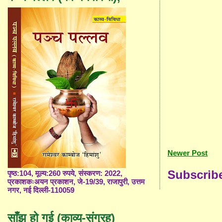
Newer Post
Subscrib
पृष्ठ:104, मूल्य:260 रुपये, संस्करण: 2022,
प्रकाशकःअयन प्रकाशन, जे-19/39, राजापुरी, उत्तम
नगर, नई दिल्ली-110059
साँझ हो गई (काव्य-संग्रह)