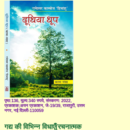
पृष्ठ:136, मूल्य:340 रुपये, संस्करण: 2022,
प्रकाशक;अयन प्रकाशन, जे-19/39, राजापुरी, उत्तम
नगर, नई दिल्ली-110059
गद्य की विभिन्न विधाएँ(रचनात्मक