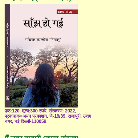
पृष्ठ:120, मूल्य:300 रुपये, संस्करण: 2022,
प्रकाशक=अयन प्रकाशन, जे-19/39, राजापुरी, उत्तम
नगर, नई दिल्ली-110059