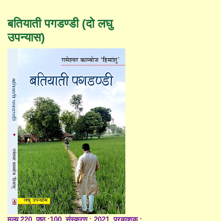
बतियाती पगडण्डी (दो लघु
उपन्यास)
मूल्य 220, पृष्ठ :100, संस्करण : 2021, प्रकाशक :