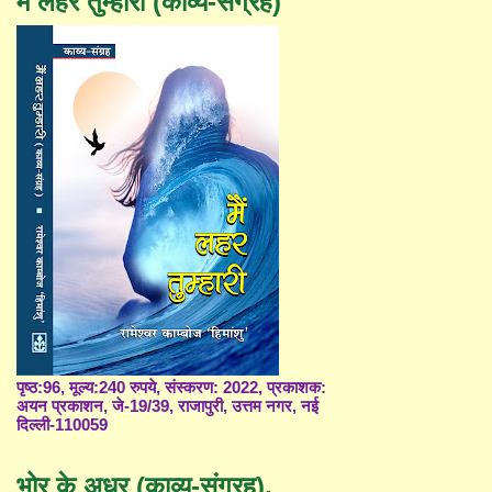
मैं लहर तुम्हारी (काव्य-संग्रह)
पृष्ठ:96, मूल्य:240 रुपये, संस्करण: 2022, प्रकाशक:
अयन प्रकाशन, जे-19/39, राजापुरी, उत्तम नगर, नई
दिल्ली-110059
भोर के अधर (काव्य-संग्रह),