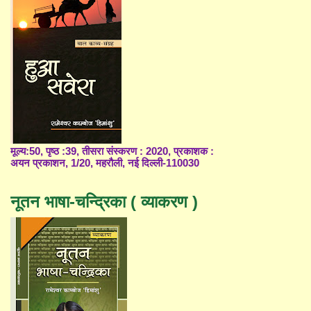
मूल्य:50, पृष्ठ :39, तीसरा संस्करण : 2020, प्रकाशक :
अयन प्रकाशन, 1/20, महरौली, नई दिल्ली-110030
नूतन भाषा-चन्द्रिका ( व्याकरण )