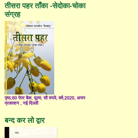
तीसरा पहर ताँका -सेदोका-चोका
संग्रह
पृष्ठ;80 पेपर बैक, मूल्य; सौ रुपये, वर्ष;2020, अयन
प्रकाशन , नई दिल्ली
बन्द कर लो द्वार