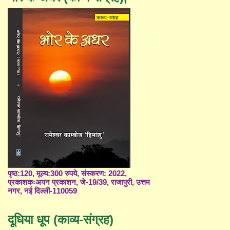
पृष्ठ:120, मूल्य:300 रुपये, संस्करण: 2022,
प्रकाशकःअयन प्रकाशन, जे-19/39, राजापुरी, उत्तम
नगर, नई दिल्ली-110059
दूधिया धूप (काव्य-संग्रह)