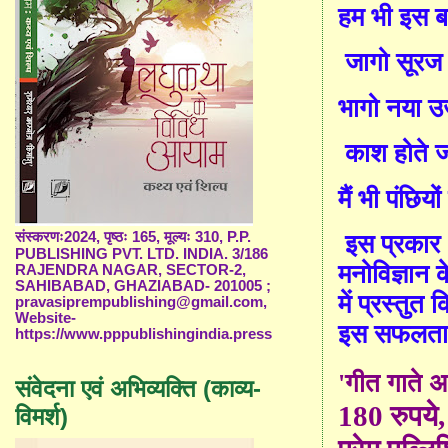
हम भी इस ब
जागो सूरज
भागो नया उ
काश होते 
मैं भी पंछियों
संस्करणः2024, पृष्ठः 165, मूल्यः 310, P.P.
इस प्रकार
PUBLISHING PVT. LTD. INDIA. 3/186
मनोविज्ञान
RAJENDRA NAGAR, SECTOR-2,
SAHIBABAD, GHAZIABAD- 201005 ;
में प्रस्तुत
pravasiprempublishing@gmail.com,
Website-
इस सफलता क
https://www.pppublishingindia.press
'
गीत गाते अक
संवेदना एवं अभिव्यक्ति (काव्य-
180
रुप
ये
विमर्श)