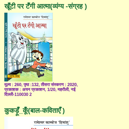
खूँटी पर टँगी आत्मा(व्यंग्य -संग्रह )
मूल्य : 260, पृष्ठ :132, तीसरा संस्करण : 2020,
प्रकाशक : अयन प्रकाशन, 1/20, महरौली, नई
दिल्ली-110030 2
कुकड़ूँ_कूँ(बाल-कविताएँ )