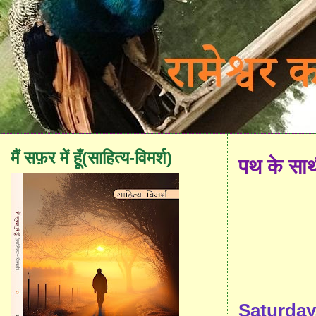
मैं सफ़र में हूँ(साहित्य-विमर्श)
पथ के सा
Saturday