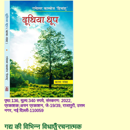
पृष्ठ:136, मूल्य:340 रुपये, संस्करण: 2022,
प्रकाशक;अयन प्रकाशन, जे-19/39, राजापुरी, उत्तम
नगर, नई दिल्ली-110059
गद्य की विभिन्न विधाएँ(रचनात्मक