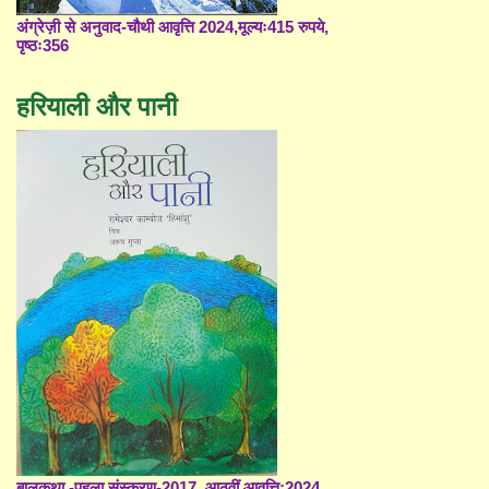
अंग्रेज़ी से अनुवाद-चौथी आवृत्ति 2024,मूल्यः415 रुपये,
पृष्ठः356
हरियाली और पानी
बालकथा -पहला संस्करण-2017, आठवीं आवृत्ति;2024,