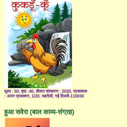
मूल्य : 50, पृष्ठ :40, तीसरा संस्करण : 2020, प्रकाशक
: अयन प्रकाशन, 1/20, महरौली, नई दिल्ली-110030
हुआ सवेरा (बाल काव्य-संग्रह)