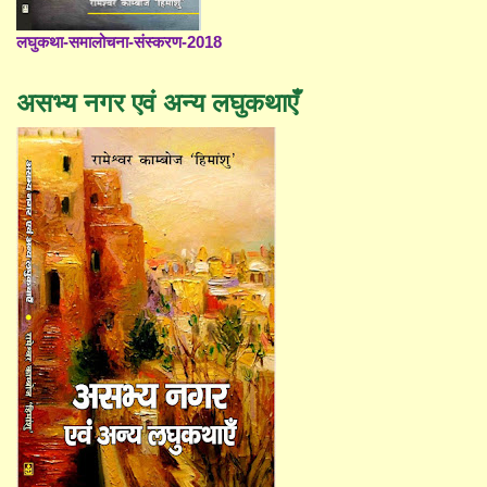
लघुकथा-समालोचना-संस्करण-2018
असभ्य नगर एवं अन्य लघुकथाएँ