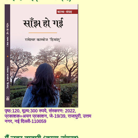
पृष्ठ:120, मूल्य:300 रुपये, संस्करण: 2022,
प्रकाशक=अयन प्रकाशन, जे-19/39, राजापुरी, उत्तम
नगर, नई दिल्ली-110059