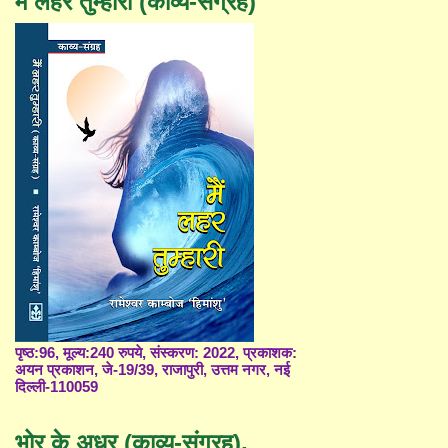
मैं लहर तुम्हारी (काव्य-संग्रह)
पृष्ठ:96, मूल्य:240 रुपये, संस्करण: 2022, प्रकाशक:
अयन प्रकाशन, जे-19/39, राजापुरी, उत्तम नगर, नई
दिल्ली-110059
भोर के अधर (काव्य-संग्रह),