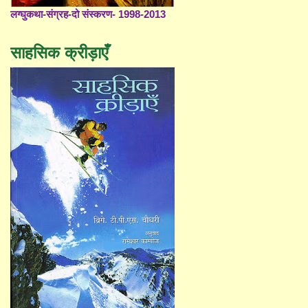
लग्घुकथा-संग्रह-दो संस्करण- 1998-2013
साहसिक क्रीड़ाएँ