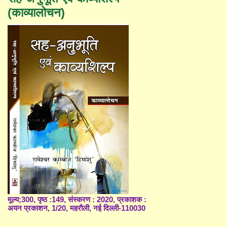
(काव्यालोचन)
मूल्य;300, पृष्ठ :149, संस्करण : 2020, प्रकाशक :
अयन प्रकाशन, 1/20, महरौली, नई दिल्ली-110030