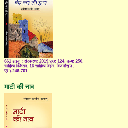
661 हाइकु ; संस्करण: 2019,पृष्ठ: 124, मूल्य: 250,
साहित्य निकेतन, 16 साहित्य विहार, बिजनौर(उ .
प्र.)-246-701
माटी की नाव