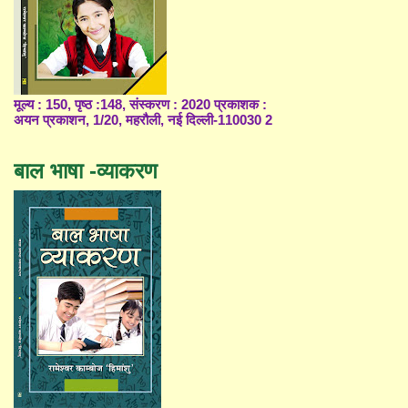
मूल्य : 150, पृष्ठ :148, संस्करण : 2020 प्रकाशक :
अयन प्रकाशन, 1/20, महरौली, नई दिल्ली-110030 2
बाल भाषा -व्याकरण