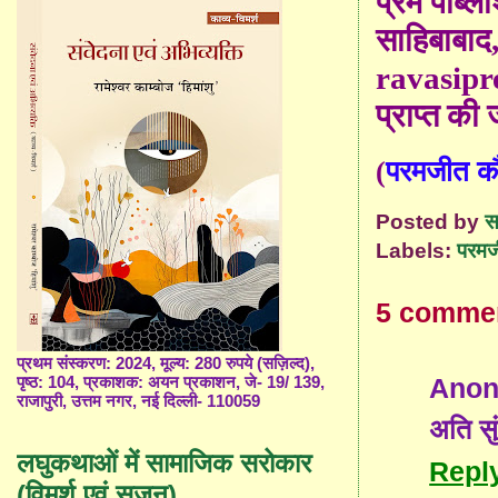
प्रेम पब्लि
साहिबाबाद
ravasip
प्राप्त की
(
परमजीत क
Posted by
स
Labels:
परमज
5 comme
प्रथम संस्करण: 2024, मूल्य: 280 रुपये (सज़िल्द),
Ano
पृष्ठ: 104, प्रकाशक: अयन प्रकाशन, जे- 19/ 139,
राजापुरी, उत्तम नगर, नई दिल्ली- 110059
अति सु
लघुकथाओं में सामाजिक सरोकार
Repl
(विमर्श एवं सृजन)