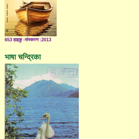
653 हाइकु -संस्करण :2013
भाषा चन्द्रिका