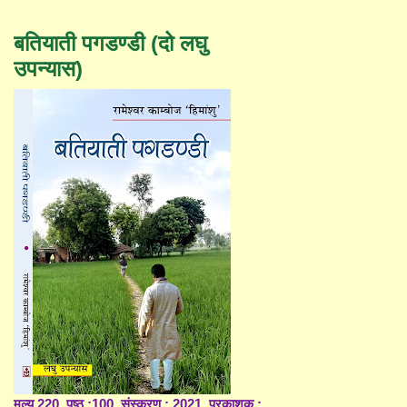
बतियाती पगडण्डी (दो लघु
उपन्यास)
मूल्य 220, पृष्ठ :100, संस्करण : 2021, प्रकाशक :