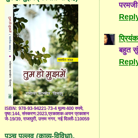
परमजी
Repl
प्रियंक
बहुत सु
Repl
ISBN: 978-93-94221-73-4 मूल्यः400 रुपये,
पृष्ठ:144, संस्करण:2023,प्रकाशकःअयन प्रकाशन
जे-19/39, राजापुरी, उत्तम नगर, नई दिल्ली-110059
पञ्च पल्लव (काव्य-विविधा),