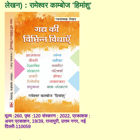
लेखन) : रामेश्वर काम्बोज 'हिमांशु'
मूल्य :260, पृष्ठ :120 संस्करण : 2022, प्रकाशक :
अयन प्रकाशन, 19/39, राजापुरी, उत्तम नगर, नई
दिल्ली-110059