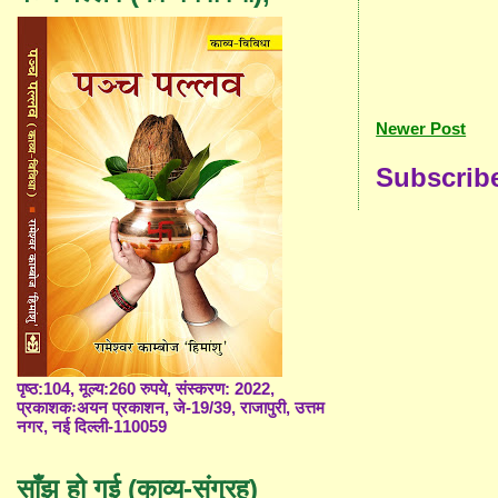
Newer Post
Subscrib
पृष्ठ:104, मूल्य:260 रुपये, संस्करण: 2022,
प्रकाशकःअयन प्रकाशन, जे-19/39, राजापुरी, उत्तम
नगर, नई दिल्ली-110059
साँझ हो गई (काव्य-संग्रह)