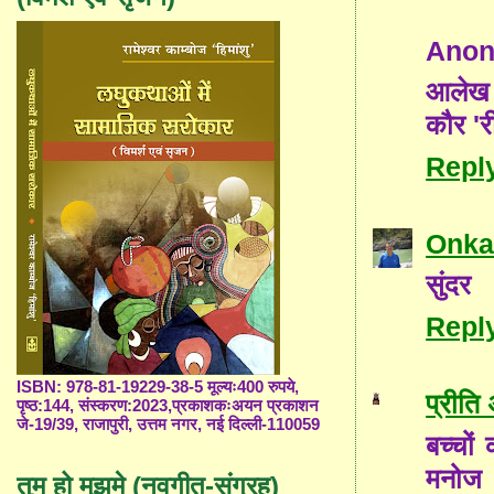
Ano
आलेख 
कौर 'र
Repl
Onka
सुंदर
Repl
ISBN: 978-81-19229-38-5 मूल्यः400 रुपये,
प्रीति
पृष्ठ:144, संस्करण:2023,प्रकाशकःअयन प्रकाशन
जे-19/39, राजापुरी, उत्तम नगर, नई दिल्ली-110059
बच्चों
मनोज 
तुम हो मुझमे (नवगीत-संग्रह)