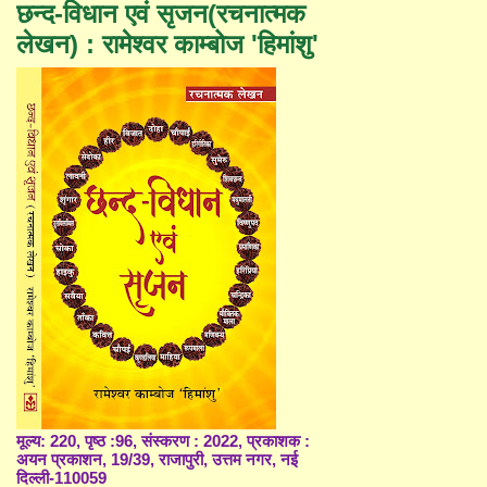
छन्द-विधान एवं सृजन(रचनात्मक
लेखन) : रामेश्वर काम्बोज 'हिमांशु'
मूल्य: 220, पृष्ठ :96, संस्करण : 2022, प्रकाशक :
अयन प्रकाशन, 19/39, राजापुरी, उत्तम नगर, नई
दिल्ली-110059