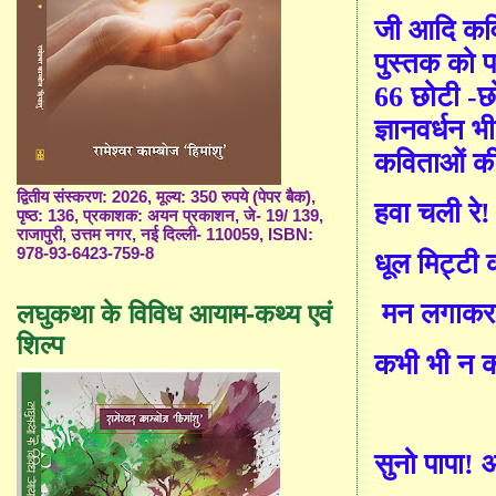
जी आदि कव
पुस्तक को प
66
छोटी -छो
ज्ञानवर्धन 
कविताओं की 
द्वितीय संस्करण: 2026, मूल्य: 350 रुपये (पेपर बैक),
हवा चली रे!
पृष्ठ: 136, प्रकाशक: अयन प्रकाशन, जे- 19/ 139,
राजापुरी, उत्तम नगर, नई दिल्ली- 110059, ISBN:
978-93-6423-759-8
धूल मिट्टी क
मन लगाकर 
लघुकथा के विविध आयाम-कथ्य एवं
शिल्प
कभी भी न कर
सुनो पापा! ओ