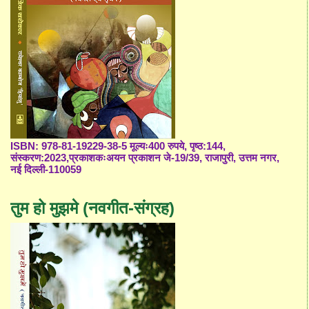
ISBN: 978-81-19229-38-5 मूल्यः400 रुपये, पृष्ठ:144,
संस्करण:2023,प्रकाशकःअयन प्रकाशन जे-19/39, राजापुरी, उत्तम नगर,
नई दिल्ली-110059
तुम हो मुझमे (नवगीत-संग्रह)