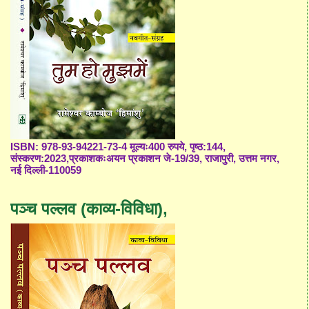
ISBN: 978-93-94221-73-4 मूल्यः400 रुपये, पृष्ठ:144,
संस्करण:2023,प्रकाशकःअयन प्रकाशन जे-19/39, राजापुरी, उत्तम नगर,
नई दिल्ली-110059
पञ्च पल्लव (काव्य-विविधा),