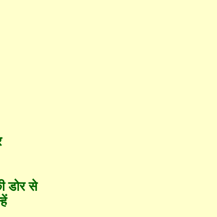
र
ी डोर से
ें