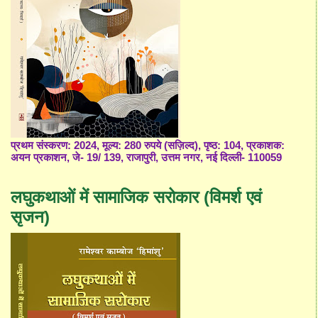
प्रथम संस्करण: 2024, मूल्य: 280 रुपये (सज़िल्द), पृष्ठ: 104, प्रकाशक:
अयन प्रकाशन, जे- 19/ 139, राजापुरी, उत्तम नगर, नई दिल्ली- 110059
लघुकथाओं में सामाजिक सरोकार (विमर्श एवं
सृजन)