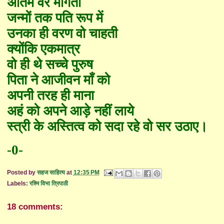
अंतिम वर माँगती
जन्मों तक पति रूप में
उनका ही वरण वो चाहती
क्यों
कि एकमात्र
वो ही थे सच्चे पुरुष
पिता ने आजीवन माँ को
अपनी तरह ही माना
अ
हं
को अपने आड़े नहीं लाये
स्त्री के अस्तित्व को सदा रहे वो सर उठा
ए
।
-0-
Posted by
सहज साहित्य
at
12:35 PM
Labels:
रश्मि विभा त्रिपाठी
18 comments: