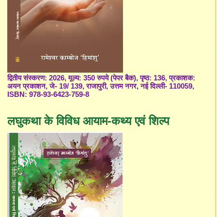
द्वितीय संस्करण: 2026, मूल्य: 350 रुपये (पेपर बैक), पृष्ठ: 136, प्रकाशक:
अयन प्रकाशन, जे- 19/ 139, राजापुरी, उत्तम नगर, नई दिल्ली- 110059,
ISBN: 978-93-6423-759-8
लघुकथा के विविध आयाम-कथ्य एवं शिल्प