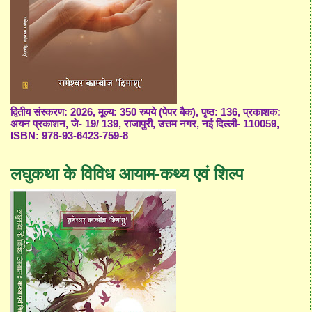
द्वितीय संस्करण: 2026, मूल्य: 350 रुपये (पेपर बैक), पृष्ठ: 136, प्रकाशक:
अयन प्रकाशन, जे- 19/ 139, राजापुरी, उत्तम नगर, नई दिल्ली- 110059,
ISBN: 978-93-6423-759-8
लघुकथा के विविध आयाम-कथ्य एवं शिल्प