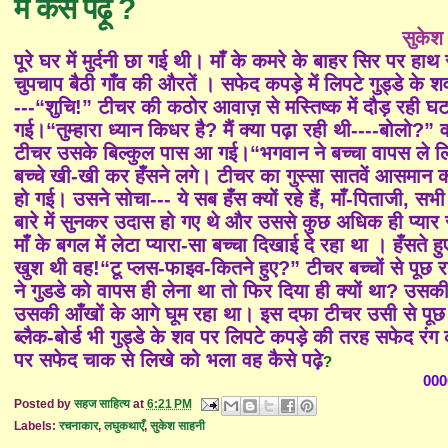
मैं कैसे पढ़ूँ ?
सुकेश
पूरे घर में मुर्दनी छा गई थी। माँ के कमरे के बाहर सिर पर ह
चुपचाप बैठी गाँव की औरतें । सफेद कपड़े में लिपटे गुड्डे के 
---“शुचि!” टीचर की कठोर आवाज़ से मस्तिष्क में दौड़ रह
गई।“तुम्हारा ध्यान किधर है? मैं क्या पढ़ा रही थी----बोलो?”
टीचर उसके बिल्कुल पास आ गई।“भगवान ने बच्चा वापस ले लि
बच्चे खी-खी कर हँसने लगे। टीचर का गुस्सा सातवें आसमान क
हो गई। उसने सोचा--- ये सब हँस क्यों रहे हैं, माँ-पिताजी, सभ
बारे में सुनकर उदास हो गए थे और उससे कुछ अधिक ही प्यार 
माँ के बगल में लेटा प्यारा-सा बच्चा दिखाई दे रहा था । हँसते हु
खुश थी वह!“टू प्लस-फाइव-कितने हुए?” टीचर बच्चों से पूछ र
ने गुडडे को वापस ही लेना था तो फिर दिया ही क्यों था? उसक
उसकी आँखों के आगे घूम रहा था। इस दफा टीचर उसी से पूछ र
ब्लैक-बोर्ड भी गुड्डे के शव पर लिपटे कपड़े की तरह सफेद रंग
पर सफेद चाक से लिखे को भला वह कैसे पढ़े
?
000
Posted by
सहज साहित्य
at
6:21 PM
Labels:
रचनाकार
,
लघुकथाएँ
,
सुकेश साहनी