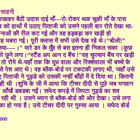
 साहनी
ाथ रखकर बैठी उदास दाई माँ---रो-रोकर थक चुकी माँ के पास
शव को हाथों में उठाए पिताजी को उसने पहली बार रोते देखा था-
ी घटनाओं की रील कट गई और वह हड़बड़ा कर खड़ी हो
 वह घबरा गई। पूरी क्लास में सभी उसे देख रहे थे।“बोलो!”
या----।” मारे डर के मुँह से बस इतना ही निकल सका ।कुछ
ो छूने लगा।“स्टैंड अप आन द बैंच !”वह चुपचाप बैंच पर खड़ी
ी तो रोये थे-यहाँ तक कि दूध वाला और रिक्शेवाला भी बच्चे के
से पेश आए थे। वह ब्लैक-बोर्ड पर टकटकी लगाए थी, जहाँ उसे
ए पिताजी ने गुड्डे को उसकी नन्हीं बाँहों में दे दिया था। कितनी
ही थी ।शुचि के जी में आया कि टीचर दीदी से पूछे जब भगवान
ी आँखें डबडबा गईं। सफेद कपड़े में लिपटा गुड्डे का शव
ही थी । उसने ध्यान से ब्लैक-बोर्ड की ओर देखा। उसे लगा
 का हो गया है। उसे टीचर दीदी पर गुस्सा आया । सफेद बोर्ड
000