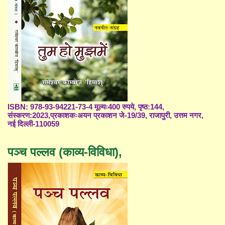
ISBN: 978-93-94221-73-4 मूल्यः400 रुपये, पृष्ठ:144,
संस्करण:2023,प्रकाशकःअयन प्रकाशन जे-19/39, राजापुरी, उत्तम नगर,
नई दिल्ली-110059
पञ्च पल्लव (काव्य-विविधा),