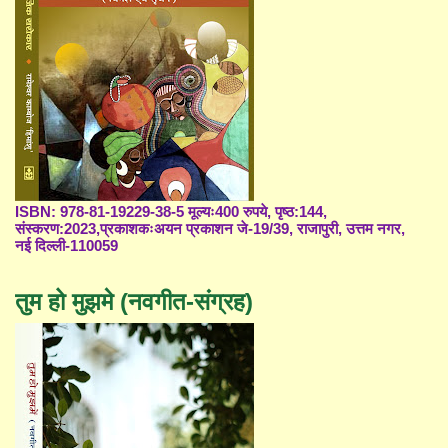
ISBN: 978-81-19229-38-5 मूल्यः400 रुपये, पृष्ठ:144,
संस्करण:2023,प्रकाशकःअयन प्रकाशन जे-19/39, राजापुरी, उत्तम नगर,
नई दिल्ली-110059
तुम हो मुझमे (नवगीत-संग्रह)