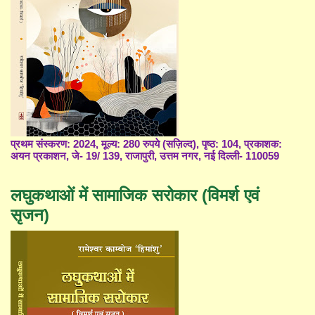
प्रथम संस्करण: 2024, मूल्य: 280 रुपये (सज़िल्द), पृष्ठ: 104, प्रकाशक:
अयन प्रकाशन, जे- 19/ 139, राजापुरी, उत्तम नगर, नई दिल्ली- 110059
लघुकथाओं में सामाजिक सरोकार (विमर्श एवं
सृजन)