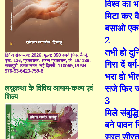
विश्व का
मिटा कर 
बसाओ एक
2
तभी हो दुन
द्वितीय संस्करण: 2026, मूल्य: 350 रुपये (पेपर बैक),
पृष्ठ: 136, प्रकाशक: अयन प्रकाशन, जे- 19/ 139,
गिरा दें वर्
राजापुरी, उत्तम नगर, नई दिल्ली- 110059, ISBN:
978-93-6423-759-8
भरा हो भीत
सजे फिर 
लघुकथा के विविध आयाम-कथ्य एवं
शिल्प
3
मिले संबुद्
बने पावन न
सूरत सीरत