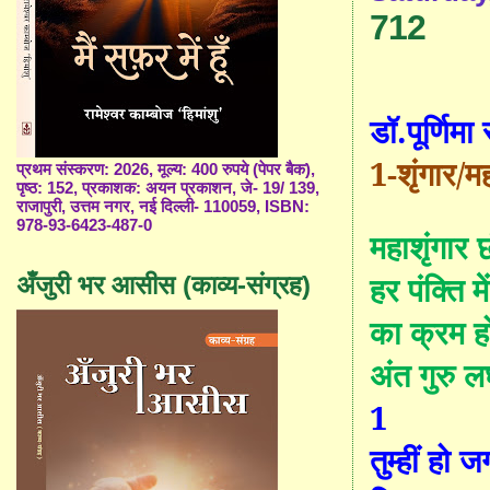
712
डॉ.पूर्णिमा
1
-
शृंगार/
मह
प्रथम संस्करण: 2026, मूल्य: 400 रुपये (पेपर बैक),
पृष्ठ: 152, प्रकाशक: अयन प्रकाशन, जे- 19/ 139,
राजापुरी, उत्तम नगर, नई दिल्ली- 110059, ISBN:
978-93-6423-487-0
महा
शृं
गार छ
हर पंक्ति म
अँजुरी भर आसीस (काव्य-संग्रह)
का क्रम हो
अंत गुरु ल
1
तुम्हीं हो