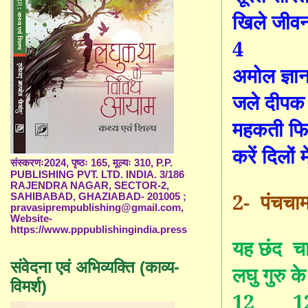
खिले जीवन 
4
अमोल ज्ञान
जले दीपक
महकती फिज
करें दिलों
संस्करणः2024, पृष्ठः 165, मूल्यः 310, P.P.
PUBLISHING PVT. LTD. INDIA. 3/186
RAJENDRA NAGAR, SECTOR-2,
2
-
पंचचाम
SAHIBABAD, GHAZIABAD- 201005 ;
pravasiprempublishing@gmail.com,
Website-
https://www.pppublishingindia.press
यह छंद चा
संवेदना एवं अभिव्यक्ति (काव्य-
लघु गुरु क
विमर्श)
12 1