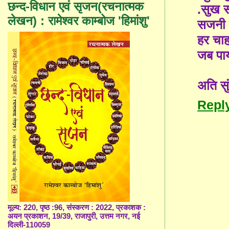
छन्द-विधान एवं सृजन(रचनात्मक
.सुख स
लेखन) : रामेश्वर काम्बोज 'हिमांशु'
सजनी 
हर चाह
जब पाय
अति सु
Repl
मूल्य: 220, पृष्ठ :96, संस्करण : 2022, प्रकाशक :
अयन प्रकाशन, 19/39, राजापुरी, उत्तम नगर, नई
दिल्ली-110059