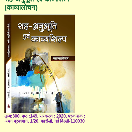
(काव्यालोचन)
मूल्य;300, पृष्ठ :149, संस्करण : 2020, प्रकाशक :
अयन प्रकाशन, 1/20, महरौली, नई दिल्ली-110030