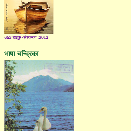
653 हाइकु -संस्करण :2013
भाषा चन्द्रिका