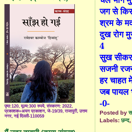
जग से कि
श्रम के मद
दुख रोग मु
4
सुख सीकर 
सजनी रजन
हर चाहत मे
जब पायल भ
-0-
पृष्ठ:120, मूल्य:300 रुपये, संस्करण: 2022,
प्रकाशक=अयन प्रकाशन, जे-19/39, राजापुरी, उत्तम
Posted by
स
नगर, नई दिल्ली-110059
Labels:
छन्द