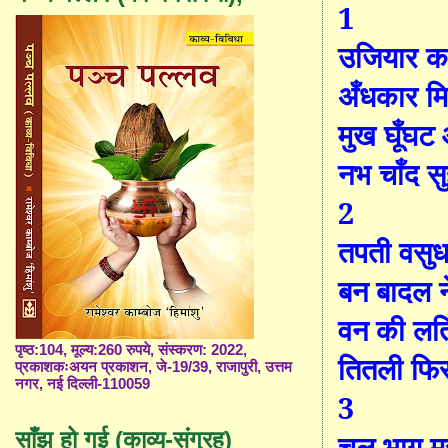
1
उजियार कर
अँधकार मि
मुख घूँघट
नभ चाँद स
2
तपती वसु
बन बादल न
वन की लत
पृष्ठ:104, मूल्य:260 रुपये, संस्करण: 2022,
तितली फिर
प्रकाशकःअयन प्रकाशन, जे-19/39, राजापुरी, उत्तम
नगर, नई दिल्ली-110059
3
साँझ हो गई (काव्य-संग्रह)
चल भाग म