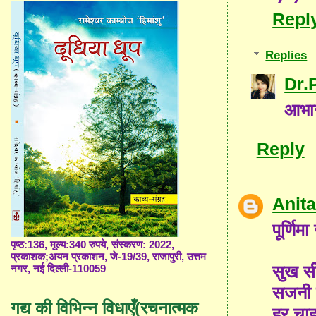
Repl
Replies
Dr.
आभार
Reply
Anit
पूर्णि
पृष्ठ:136, मूल्य:340 रुपये, संस्करण: 2022,
प्रकाशक;अयन प्रकाशन, जे-19/39, राजापुरी, उत्तम
सुख सी
नगर, नई दिल्ली-110059
सजनी 
गद्य की विभिन्न विधाएँ(रचनात्मक
हर चाह