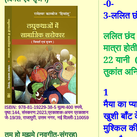
-0-
3
-ललित छं
ललित छंद 
मात्रा होती
22
या
नी
(ग
तुकांत अनिव
1
मैया का प्
ISBN: 978-81-19229-38-5 मूल्यः400 रुपये,
खुशी बाँट 
पृष्ठ:144, संस्करण:2023,प्रकाशकःअयन प्रकाशन
जे-19/39, राजापुरी, उत्तम नगर, नई दिल्ली-110059
मुश्किल क
तुम हो मुझमे (नवगीत-संग्रह)