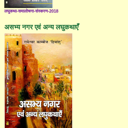
लघुकथा-समालोचना-संस्करण-2018
असभ्य नगर एवं अन्य लघुकथाएँ