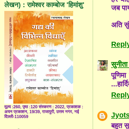
लेखन) : रामेश्वर काम्बोज 'हिमांशु'
जब पाय
अति सु
Repl
सुनीता
पूणिमा
...हार
Repl
मूल्य :260, पृष्ठ :120 संस्करण : 2022, प्रकाशक :
अयन प्रकाशन, 19/39, राजापुरी, उत्तम नगर, नई
Jyot
दिल्ली-110059
बहुत सु