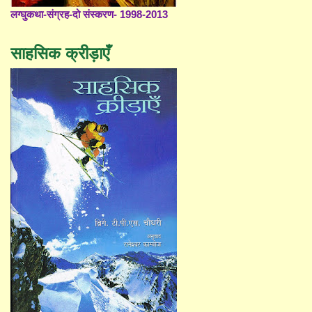
लग्घुकथा-संग्रह-दो संस्करण- 1998-2013
साहसिक क्रीड़ाएँ