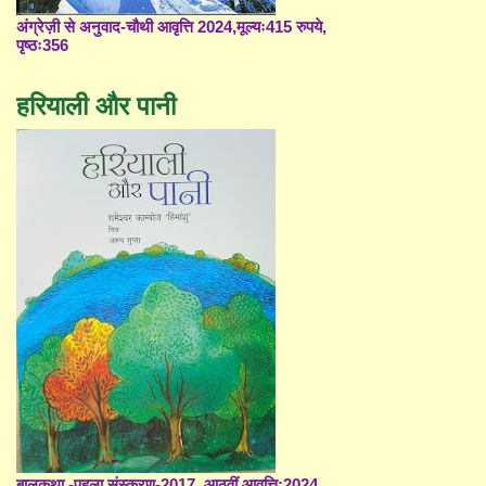
अंग्रेज़ी से अनुवाद-चौथी आवृत्ति 2024,मूल्यः415 रुपये,
पृष्ठः356
हरियाली और पानी
बालकथा -पहला संस्करण-2017, आठवीं आवृत्ति;2024,