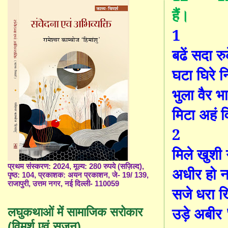
हैं।
1
बढें सदा रु
घटा घिरे न
भुला वैर 
मिटा अहं 
2
मिले खुशी 
प्रथम संस्करण: 2024, मूल्य: 280 रुपये (सज़िल्द),
अधीर हो न 
पृष्ठ: 104, प्रकाशक: अयन प्रकाशन, जे- 19/ 139,
राजापुरी, उत्तम नगर, नई दिल्ली- 110059
सजे धरा खि
उड़े अबीर
लघुकथाओं में सामाजिक सरोकार
(विमर्श एवं सृजन)