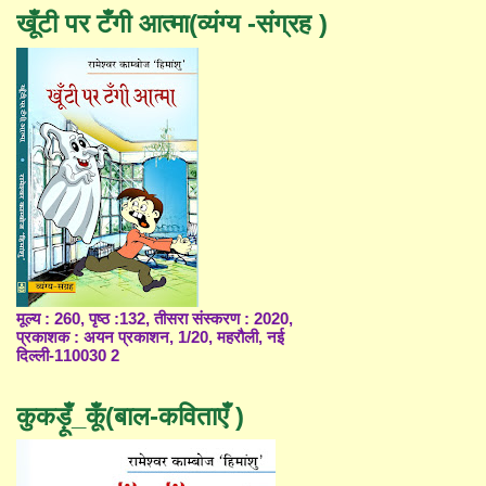
खूँटी पर टँगी आत्मा(व्यंग्य -संग्रह )
मूल्य : 260, पृष्ठ :132, तीसरा संस्करण : 2020,
प्रकाशक : अयन प्रकाशन, 1/20, महरौली, नई
दिल्ली-110030 2
कुकड़ूँ_कूँ(बाल-कविताएँ )