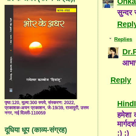
Onka
सुन्दर 
Repl
Replies
Dr.
आभा
Reply
Hind
पृष्ठ:120, मूल्य:300 रुपये, संस्करण: 2022,
प्रकाशकःअयन प्रकाशन, जे-19/39, राजापुरी, उत्तम
हमेशा 
नगर, नई दिल्ली-110059
मार्गद
दूधिया धूप (काव्य-संग्रह)
:) :)