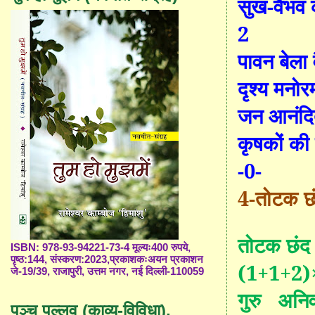
सुख-वैभव क
2
पावन बेला 
दृश्य मनोर
जन आनंदि
कृषकों की
-0-
4
-तोटक छंद
तोटक छंद 
ISBN: 978-93-94221-73-4 मूल्यः400 रुपये,
पृष्ठ:144, संस्करण:2023,प्रकाशकःअयन प्रकाशन
(
1
+
1
+
2
)
जे-19/39, राजापुरी, उत्तम नगर, नई दिल्ली-110059
गुरु अनिवार
पञ्च पल्लव (काव्य-विविधा),