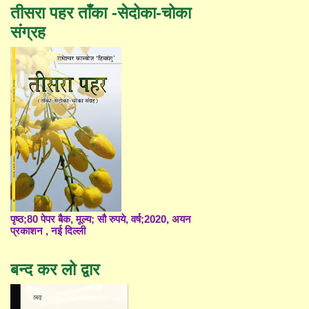
तीसरा पहर ताँका -सेदोका-चोका
संग्रह
पृष्ठ;80 पेपर बैक, मूल्य; सौ रुपये, वर्ष;2020, अयन
प्रकाशन , नई दिल्ली
बन्द कर लो द्वार