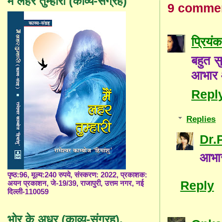
मैं लहर तुम्हारी (काव्य-संग्रह)
9 comme
प्रियंक
बहुत सु
आभार 
Repl
Replies
Dr.
आभार
पृष्ठ:96, मूल्य:240 रुपये, संस्करण: 2022, प्रकाशक:
Reply
अयन प्रकाशन, जे-19/39, राजापुरी, उत्तम नगर, नई
दिल्ली-110059
भोर के अधर (काव्य-संग्रह),