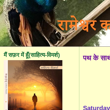
मैं सफ़र में हूँ(साहित्य-विमर्श)
पथ के सा
Saturday